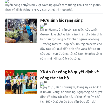
Tuyển bóng chuyền nữ Việt Nam hạ quyết tâm thắng Thái Lan để giành
chức vô địch chặng 1 SEA V Cup 2026 trên sân nhà.
Mưu sinh lúc rạng sáng
Khi nhiều người vẫn còn say giấc, các tuyến
đường, khu chợ và bến cảng trên địa bàn tỉnh
bắt đầu rộn ràng bước chân người lao động.
Từ tiếng máy tàu cập bến, những chiếc xe chở
đầy rau, củ, quả đến ánh đèn vàng hắt ra từ
các quán ven đường, tất cả tạo nên nhịp sống
sớm mai hối hả, đầy sức sống.
Xã An Cư công bố quyết định về
công tác cán bộ
Ngày 20/5, Ban Thường vụ Đảng ủy xã An Cư
(tỉnh An Giang) tổ chức hội nghị công bố quyết
định về công tác cán bộ. Bí thư Đảng ủy, Chủ
tịch HĐND xã An Cư Lưu Văn Đạo đến dự.