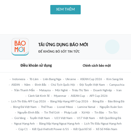
XEM THÊM
TẢI ỨNG DỤNG BÁO MỚI
ĐỂ KHÔNG BỎ SÓT TIN TỨC
Điều khoản sử dụng
Chính sách bảo mật
Indonesia
Tô Lâm
Liên Bang Nga
Ukraine
ASEAN Cup 2026
Kim Sang-Sik
ASEAN
Năm
Đình Bắc
Chủ Tịch Quốc Hội
Đội Tuyển Việt Nam
Campuchia
Trần Thanh Mẫn
Malaysia
Mũi Nghê
Triệu Thị Tâm
Doanh Nghiệp
Iran
Cảnh Sát Kinh Tế
Myanmar
ASEAN Cup
AFF Cup 2026
Lịch Thi Đấu AFF Cup 2026
Bảng Xếp Hạng AFF Cup 2026
Bóng Đá
Báo Bóng Đá
Bóng Đá Việt Nam
Thể Thao
Lionel Messi
Lamine Yamal
Nguyễn Xuân Son
Nguyễn Đình Bắc
Tin Thế Giới
Pháp Luật
Xã Hội
Tin Bão
Tin Tức
Giá Vàng
Tuyển Việt Nam
U23 Việt Nam
U17 Việt Nam
Kết Quả Bóng Đá
Ngoại Hạng Anh
Bảng Xếp Hạng Ngoại Hạng Anh
Lịch Thi Đấu Ngoại Hạng Anh
Cúp C1
Kết Quả Vietlott Power 6/55
Kết Quả Xổ Số
Xổ Số Miền Nam