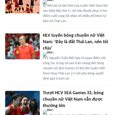
Sự tiến bộ và bản lĩnh của tuyển Việt Nam khi
vào hiệp đấu thứ 5, chỉ chịu khuất phục ở hai
điểm cuối cùng đã nhận về nhiều lời khen từ
báo chí Thái Lan.
HLV tuyển bóng chuyền nữ Việt
Nam: 'Đây là đất Thái Lan, nên tôi
chịu'
HLV Nguyễn Tuấn Kiệt bày tỏ quan điểm với
công tác trọng tài sau trận chung kết bóng
chuyền nữ SEA Games 33 khi đội tuyển Việt
Nam thua Thái Lan 2-3 với pha bóng quyết
định gây tranh cãi.
Trượt HCV SEA Games 33, bóng
chuyền nữ Việt Nam vẫn được
thưởng lớn