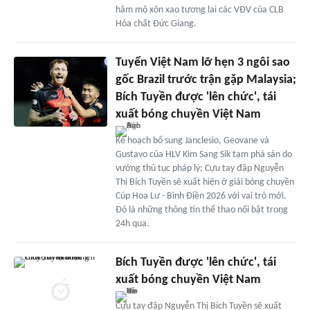
hâm mộ xôn xao tương lai các VĐV của CLB
Hóa chất Đức Giang.
Tuyển Việt Nam lỡ hẹn 3 ngôi sao
gốc Brazil trước trận gặp Malaysia;
Bích Tuyền được 'lên chức', tái
xuất bóng chuyền Việt Nam
Kế hoạch bổ sung Janclesio, Geovane và
Gustavo của HLV Kim Sang Sik tạm phá sản do
vướng thủ tục pháp lý; Cựu tay đập Nguyễn
Thị Bích Tuyền sẽ xuất hiện ở giải bóng chuyền
Cúp Hoa Lư - Bình Điền 2026 với vai trò mới.
Đó là những thông tin thể thao nổi bật trong
24h qua.
Bích Tuyền được 'lên chức', tái
xuất bóng chuyền Việt Nam
Cựu tay đập Nguyễn Thị Bích Tuyền sẽ xuất