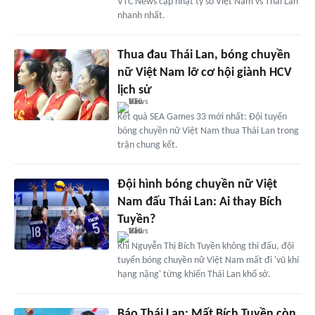
VTC News cập nhật tỷ số Việt Nam vs Thái Lan
nhanh nhất.
Thua đau Thái Lan, bóng chuyền
nữ Việt Nam lỡ cơ hội giành HCV
lịch sử
Kết quả SEA Games 33 mới nhất: Đội tuyển
bóng chuyền nữ Việt Nam thua Thái Lan trong
trận chung kết.
Đội hình bóng chuyền nữ Việt
Nam đấu Thái Lan: Ai thay Bích
Tuyền?
Khi Nguyễn Thị Bích Tuyền không thi đấu, đội
tuyển bóng chuyền nữ Việt Nam mất đi 'vũ khí
hạng nặng' từng khiến Thái Lan khổ sở.
Báo Thái Lan: Mất Bích Tuyền còn