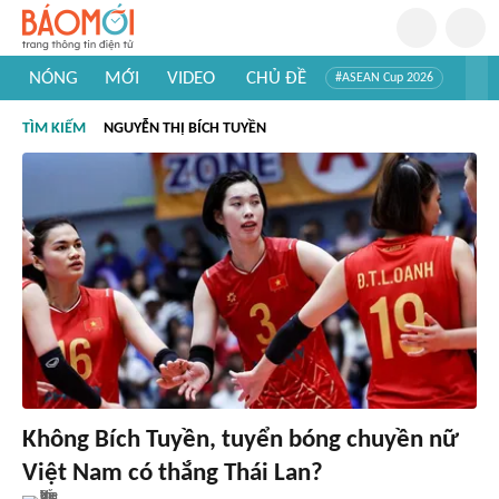
NÓNG
MỚI
VIDEO
CHỦ ĐỀ
#ASEAN Cup 2026
#Trí tuệ nhân tạo
#Mỹ - Iran
#Khám phá Việt Nam
TÌM KIẾM
NGUYỄN THỊ BÍCH TUYỀN
#Khám phá thế giới
Không Bích Tuyền, tuyển bóng chuyền nữ
Việt Nam có thắng Thái Lan?