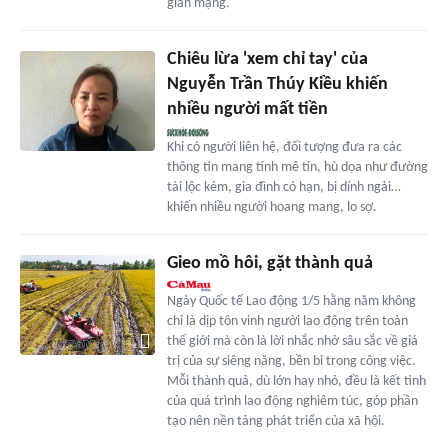
gian mạng.
Chiêu lừa 'xem chỉ tay' của
Nguyễn Trần Thúy Kiều khiến
nhiều người mất tiền
Khi có người liên hệ, đối tượng đưa ra các
thông tin mang tính mê tín, hù dọa như đường
tài lộc kém, gia đình có hạn, bị dính ngải…
khiến nhiều người hoang mang, lo sợ.
Gieo mồ hôi, gặt thành quả
Ngày Quốc tế Lao động 1/5 hằng năm không
chỉ là dịp tôn vinh người lao động trên toàn
thế giới mà còn là lời nhắc nhở sâu sắc về giá
trị của sự siêng năng, bền bỉ trong công việc.
Mỗi thành quả, dù lớn hay nhỏ, đều là kết tinh
của quá trình lao động nghiêm túc, góp phần
tạo nên nền tảng phát triển của xã hội.