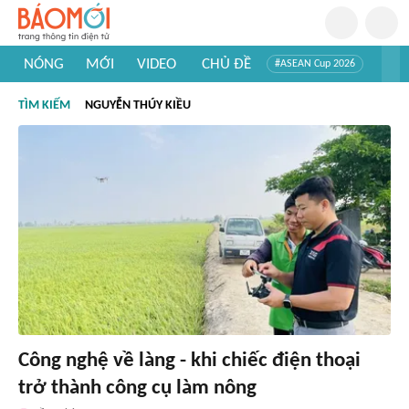
NÓNG
MỚI
VIDEO
CHỦ ĐỀ
#ASEAN Cup 2026
#Trí tuệ nhân tạo
#Mỹ - Iran
#Khám phá Việt Nam
TÌM KIẾM
NGUYỄN THÚY KIỀU
#Khám phá thế giới
Công nghệ về làng - khi chiếc điện thoại
trở thành công cụ làm nông