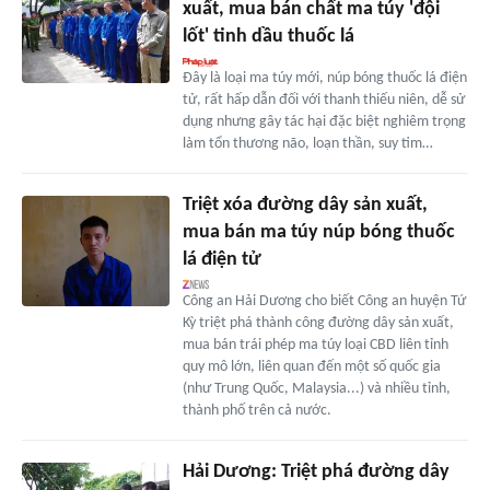
xuất, mua bán chất ma túy 'đội
lốt' tinh dầu thuốc lá
Đây là loại ma túy mới, núp bóng thuốc lá điện
tử, rất hấp dẫn đối với thanh thiếu niên, dễ sử
dụng nhưng gây tác hại đặc biệt nghiêm trọng
làm tổn thương não, loạn thần, suy tim…
Triệt xóa đường dây sản xuất,
mua bán ma túy núp bóng thuốc
lá điện tử
Công an Hải Dương cho biết Công an huyện Tứ
Kỳ triệt phá thành công đường dây sản xuất,
mua bán trái phép ma túy loại CBD liên tỉnh
quy mô lớn, liên quan đến một số quốc gia
(như Trung Quốc, Malaysia...) và nhiều tỉnh,
thành phố trên cả nước.
Hải Dương: Triệt phá đường dây