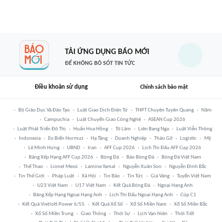
TẢI ỨNG DỤNG BÁO MỚI
ĐỂ KHÔNG BỎ SÓT TIN TỨC
Điều khoản sử dụng
Chính sách bảo mật
Bộ Giáo Dục Và Đào Tạo
Luật Giao Dịch Điện Tử
THPT Chuyên Tuyên Quang
Năm
Campuchia
Luật Chuyển Giao Công Nghệ
ASEAN Cup 2026
Luật Phát Triển Đô Thị
Huấn Hoa Hồng
Tô Lâm
Liên Bang Nga
Luật Viễn Thông
Indonesia
Eo Biển Hormuz
Hạ Tầng
Doanh Nghiệp
Tháo Gỡ
Logistic
Mỹ
Lê Minh Hưng
UBND
Iran
AFF Cup 2026
Lịch Thi Đấu AFF Cup 2026
Bảng Xếp Hạng AFF Cup 2026
Bóng Đá
Báo Bóng Đá
Bóng Đá Việt Nam
Thể Thao
Lionel Messi
Lamine Yamal
Nguyễn Xuân Son
Nguyễn Đình Bắc
Tin Thế Giới
Pháp Luật
Xã Hội
Tin Bão
Tin Tức
Giá Vàng
Tuyển Việt Nam
U23 Việt Nam
U17 Việt Nam
Kết Quả Bóng Đá
Ngoại Hạng Anh
Bảng Xếp Hạng Ngoại Hạng Anh
Lịch Thi Đấu Ngoại Hạng Anh
Cúp C1
Kết Quả Vietlott Power 6/55
Kết Quả Xổ Số
Xổ Số Miền Nam
Xổ Số Miền Bắc
Xổ Số Miền Trung
Giao Thông
Thời Sự
Lịch Vạn Niên
Thời Tiết