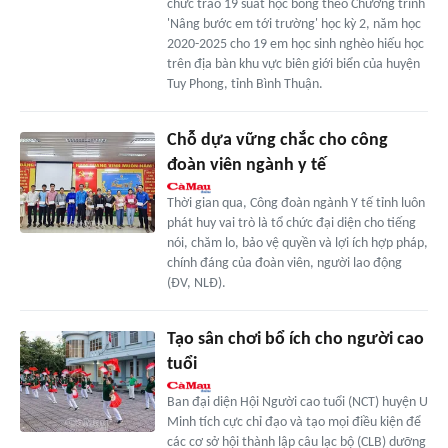
chức trao 19 suất học bổng theo Chương trình
'Nâng bước em tới trường' học kỳ 2, năm học
2020-2025 cho 19 em học sinh nghèo hiếu học
trên địa bàn khu vực biên giới biển của huyện
Tuy Phong, tỉnh Bình Thuận.
Chỗ dựa vững chắc cho công
đoàn viên ngành y tế
Thời gian qua, Công đoàn ngành Y tế tỉnh luôn
phát huy vai trò là tổ chức đại diện cho tiếng
nói, chăm lo, bảo vệ quyền và lợi ích hợp pháp,
chính đáng của đoàn viên, người lao động
(ÐV, NLÐ).
Tạo sân chơi bổ ích cho người cao
tuổi
Ban đại diện Hội Người cao tuổi (NCT) huyện U
Minh tích cực chỉ đạo và tạo mọi điều kiện để
các cơ sở hội thành lập câu lạc bộ (CLB) dưỡng