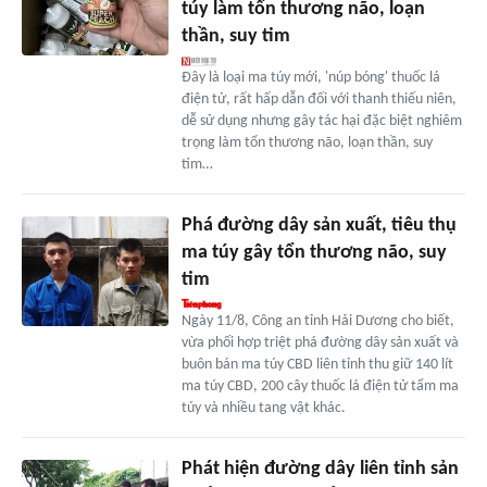
túy làm tổn thương não, loạn
thần, suy tim
Đây là loại ma túy mới, 'núp bóng' thuốc lá
điện tử, rất hấp dẫn đối với thanh thiếu niên,
dễ sử dụng nhưng gây tác hại đặc biệt nghiêm
trọng làm tổn thương não, loạn thần, suy
tim…
Phá đường dây sản xuất, tiêu thụ
ma túy gây tổn thương não, suy
tim
Ngày 11/8, Công an tỉnh Hải Dương cho biết,
vừa phối hợp triệt phá đường dây sản xuất và
buôn bán ma túy CBD liên tỉnh thu giữ 140 lít
ma túy CBD, 200 cây thuốc lá điện tử tẩm ma
túy và nhiều tang vật khác.
Phát hiện đường dây liên tỉnh sản