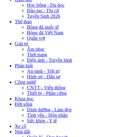
Học bổng - Du học
Đào tạo - Thi cử
Tuyển Sinh 2026
Thể thao
Bóng đá quốc tế
Bóng đá Việt Nam
Quần vợt
Giải trí
Âm nhạc
Thời trang
Điện ảnh - Truyền hình
Pháp luật
An ninh - Trật tự
Hình sự - Dân sự
Công nghệ
CNTT - Viễn thông
Thiết bị - Phần cứng
Khoa học
Đời sống
Dinh dưỡng - Làm đẹp
Tình yêu - Hôn nhân
Sức khỏe - Y tế
Xe cộ
Nhà đất