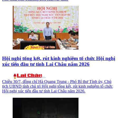
Hội nghị tổng kết, rút kinh nghiệm tổ chức Hội nghị
xúc tiến đầu tư tỉnh Lai Châu năm 2026
Chiều 30/7, đồng chí Hà Quang Trung - Phó Bí thư Tỉnh ủy, Chủ
tịch UBND tỉnh chủ trì Hội nghị tổng kết, rút kinh nghiệm tổ chức
Hội nghị xúc tiến đầu tư tỉnh Lai Châu năm 2026.