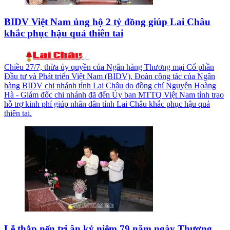
BIDV Việt Nam ủng hộ 2 tỷ đồng giúp Lai Châu
khắc phục hậu quả thiên tai
Chiều 27/7, thừa ủy quyền của Ngân hàng Thương mại Cổ phần
Đầu tư và Phát triển Việt Nam (BIDV), Đoàn công tác của Ngân
hàng BIDV chi nhánh tỉnh Lai Châu do đồng chí Nguyễn Hoàng
Hà - Giám đốc chi nhánh đã đến Ủy ban MTTQ Việt Nam tỉnh trao
hỗ trợ kinh phí giúp nhân dân tỉnh Lai Châu khắc phục hậu quả
thiên tai.
Lễ thắp nến tri ân kỷ niệm 79 năm ngày Thương