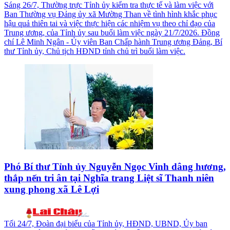
Sáng 26/7, Thường trực Tỉnh ủy kiểm tra thực tế và làm việc với
Ban Thường vụ Đảng ủy xã Mường Than về tình hình khắc phục
hậu quả thiên tai và việc thực hiện các nhiệm vụ theo chỉ đạo của
Trung ương, của Tỉnh ủy sau buổi làm việc ngày 21/7/2026. Đồng
chí Lê Minh Ngân - Ủy viên Ban Chấp hành Trung ương Đảng, Bí
thư Tỉnh ủy, Chủ tịch HĐND tỉnh chủ trì buổi làm việc.
Phó Bí thư Tỉnh ủy Nguyễn Ngọc Vinh dâng hương,
thắp nến tri ân tại Nghĩa trang Liệt sĩ Thanh niên
xung phong xã Lê Lợi
Tối 24/7, Đoàn đại biểu của Tỉnh ủy, HĐND, UBND, Ủy ban