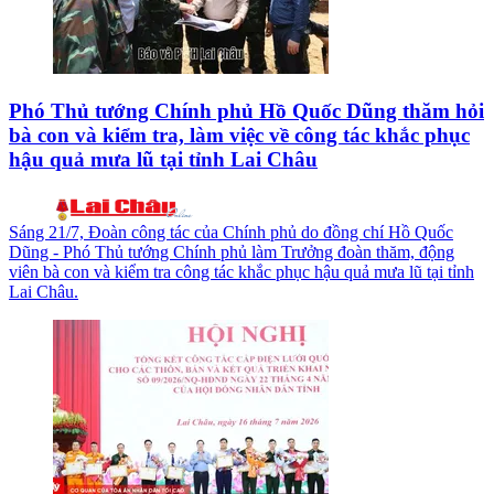
Phó Thủ tướng Chính phủ Hồ Quốc Dũng thăm hỏi
bà con và kiểm tra, làm việc về công tác khắc phục
hậu quả mưa lũ tại tỉnh Lai Châu
Sáng 21/7, Đoàn công tác của Chính phủ do đồng chí Hồ Quốc
Dũng - Phó Thủ tướng Chính phủ làm Trưởng đoàn thăm, động
viên bà con và kiểm tra công tác khắc phục hậu quả mưa lũ tại tỉnh
Lai Châu.