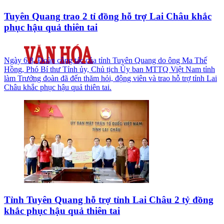
Tuyên Quang trao 2 tỉ đồng hỗ trợ Lai Châu khắc
phục hậu quả thiên tai
Ngày 6.8, Đoàn công tác của tỉnh Tuyên Quang do ông Ma Thế
Hồng, Phó Bí thư Tỉnh ủy, Chủ tịch Ủy ban MTTQ Việt Nam tỉnh
làm Trưởng đoàn đã đến thăm hỏi, động viên và trao hỗ trợ tỉnh Lai
Châu khắc phục hậu quả thiên tai.
Tỉnh Tuyên Quang hỗ trợ tỉnh Lai Châu 2 tỷ đồng
khắc phục hậu quả thiên tai