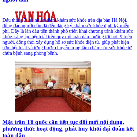
Đầu tháng 7, tại nhiều điểm khám sức khỏe trên địa bàn Hà Nội,
đông đảo người dân đã đến đăng ký khám sức khỏe định kỳ miễn
phí. Đây là lần đầu tiên thành phố triển khai chương trình khám sức
khỏe, sàng lọc bệnh tật trên quy mô toàn dân, hướng tới hơn 9 triệu
người, đồng thời xây dựng hồ sơ sức khỏe điện tử, giúp phát hiện
sớm bệnh tật và từng bước chuyển trọng tâm chăm sóc sức khỏe từ
chữa bệnh sang phòng bệnh.
Mặt trận Tổ quốc cần tiếp tục đổi mới nội dung,
phương thức hoạt động, phát huy khối đại đoàn kết
toàn dân