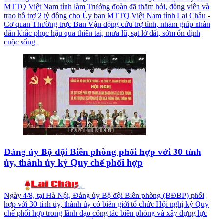
MTTQ Việt Nam tỉnh làm Trưởng đoàn đã thăm hỏi, động viên và
trao hỗ trợ 2 tỷ đồng cho Ủy ban MTTQ Việt Nam tỉnh Lai Châu -
Cơ quan Thường trực Ban Vận động cứu trợ tỉnh, nhằm giúp nhân
dân khắc phục hậu quả thiên tai, mưa lũ, sạt lở đất, sớm ổn định
cuộc sống.
Đảng ủy Bộ đội Biên phòng phối hợp với 30 tỉnh
ủy, thành ủy ký Quy chế phối hợp
Ngày 4/8, tại Hà Nội, Đảng ủy Bộ đội Biên phòng (BĐBP) phối
hợp với 30 tỉnh ủy, thành ủy có biên giới tổ chức Hội nghị ký Quy
chế phối hợp trong lãnh đạo công tác biên phòng và xây dựng lực