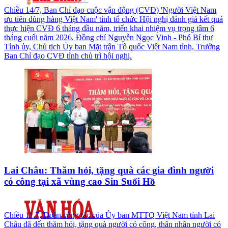
Chiều 14/7, Ban Chỉ đạo cuộc vận động (CVĐ) 'Người Việt Nam
ưu tiên dùng hàng Việt Nam' tỉnh tổ chức Hội nghị đánh giá kết quả
thực hiện CVĐ 6 tháng đầu năm, triển khai nhiệm vụ trọng tâm 6
tháng cuối năm 2026. Đồng chí Nguyễn Ngọc Vinh - Phó Bí thư
Tỉnh ủy, Chủ tịch Ủy ban Mặt trận Tổ quốc Việt Nam tỉnh, Trưởng
Ban Chỉ đạo CVĐ tỉnh chủ trì hội nghị.
Lai Châu: Thăm hỏi, tặng quà các gia đình người
có công tại xã vùng cao Sin Suối Hồ
Chiều 11.7, Đoàn công tác của Ủy ban MTTQ Việt Nam tỉnh Lai
Châu đã đến thăm hỏi, tặng quà người có công, thân nhân người có