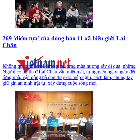
269 'điểm tựa' của đồng bào 11 xã biên giới Lai
Châu
Không quản núi cao, đường xa, từng mùa nương rẫy đi qua, những
Người có uy tín ở Lai Châu vẫn miệt mài, tự nguyện ngày ngày đến
từng nhà, vận động bà con thay đổi nếp nghĩ, cách làm, chung tay
giữ gìn an ninh trật tự, xây dựng cuộc sống mới