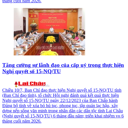
tháng cuối năm 2026.
Tăng cường sự lãnh đạo của cấp uỷ trong thực hiện
Nghị quyết số 15-NQ/TU
Chiều 10/7, Ban Chỉ đạo thực hiện Nghị quyết số 15-NQ/TU tỉnh
(Ban Chỉ đạo tỉnh), tổ chức Hội nghị đánh quá kết quả thực hiện
Nghị quyết số 15-NQ/TU ngày 22/12/2023 của Ban Chấp hành
Đảng bộ tỉnh về xóa bỏ hủ tục, phong tục, tập quán lạc hậu, xây
dựng nếp sống văn minh trong nhân dân các dân tộc tỉnh Lai Châu
(Nghị quyết số 15-NQ/TU) 6 tháng đầu năm; triển khai nhiệm vụ 6
tháng cuối năm 2026.