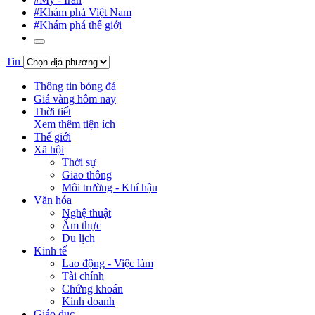
#Khám phá Việt Nam
#Khám phá thế giới
Tin
Thông tin bóng đá
Giá vàng hôm nay
Thời tiết
Xem thêm tiện ích
Thế giới
Xã hội
Thời sự
Giao thông
Môi trường - Khí hậu
Văn hóa
Nghệ thuật
Ẩm thực
Du lịch
Kinh tế
Lao động - Việc làm
Tài chính
Chứng khoán
Kinh doanh
Giáo dục