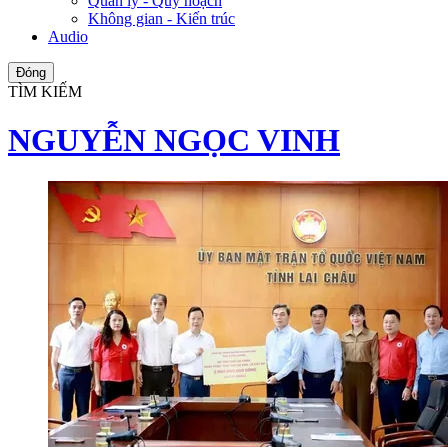
Quản lý - Quy hoạch
Không gian - Kiến trúc
Audio
Đóng
TÌM KIẾM
NGUYỄN NGỌC VINH