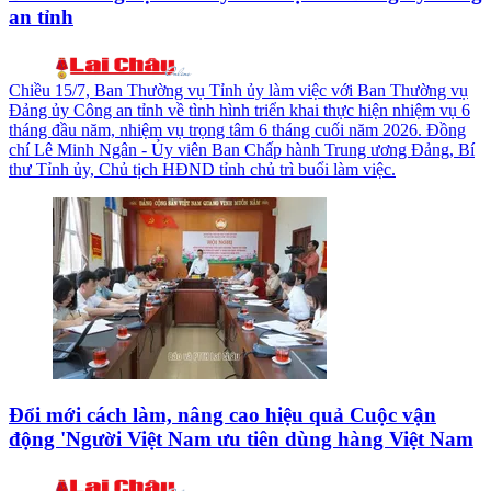
an tỉnh
Chiều 15/7, Ban Thường vụ Tỉnh ủy làm việc với Ban Thường vụ
Đảng ủy Công an tỉnh về tình hình triển khai thực hiện nhiệm vụ 6
tháng đầu năm, nhiệm vụ trọng tâm 6 tháng cuối năm 2026. Đồng
chí Lê Minh Ngân - Ủy viên Ban Chấp hành Trung ương Đảng, Bí
thư Tỉnh ủy, Chủ tịch HĐND tỉnh chủ trì buổi làm việc.
Đổi mới cách làm, nâng cao hiệu quả Cuộc vận
động 'Người Việt Nam ưu tiên dùng hàng Việt Nam