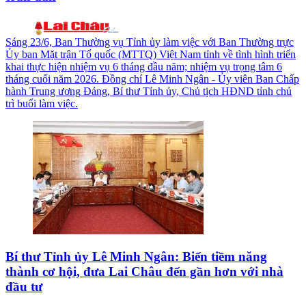
Sáng 23/6, Ban Thường vụ Tỉnh ủy làm việc với Ban Thường trực
Ủy ban Mặt trận Tổ quốc (MTTQ) Việt Nam tỉnh về tình hình triển
khai thực hiện nhiệm vụ 6 tháng đầu năm; nhiệm vụ trọng tâm 6
tháng cuối năm 2026. Đồng chí Lê Minh Ngân - Ủy viên Ban Chấp
hành Trung ương Đảng, Bí thư Tỉnh ủy, Chủ tịch HĐND tỉnh chủ
trì buổi làm việc.
Bí thư Tỉnh ủy Lê Minh Ngân: Biến tiềm năng
thành cơ hội, đưa Lai Châu đến gần hơn với nhà
đầu tư