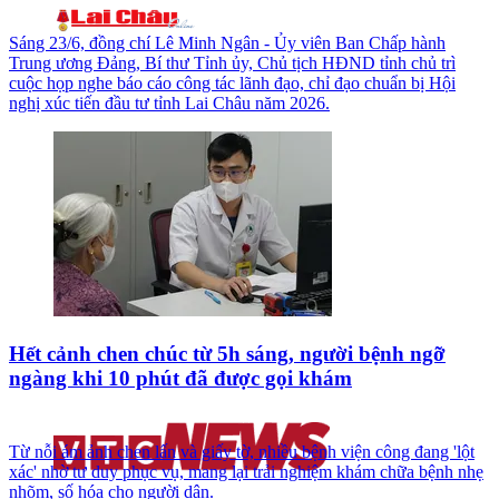
Sáng 23/6, đồng chí Lê Minh Ngân - Ủy viên Ban Chấp hành
Trung ương Đảng, Bí thư Tỉnh ủy, Chủ tịch HĐND tỉnh chủ trì
cuộc họp nghe báo cáo công tác lãnh đạo, chỉ đạo chuẩn bị Hội
nghị xúc tiến đầu tư tỉnh Lai Châu năm 2026.
Hết cảnh chen chúc từ 5h sáng, người bệnh ngỡ
ngàng khi 10 phút đã được gọi khám
Từ nỗi ám ảnh chen lấn và giấy tờ, nhiều bệnh viện công đang 'lột
xác' nhờ tư duy phục vụ, mang lại trải nghiệm khám chữa bệnh nhẹ
nhõm, số hóa cho người dân.