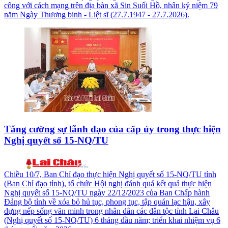
công với cách mạng trên địa bàn xã Sin Suối Hồ, nhân kỷ niệm 79
năm Ngày Thương binh - Liệt sĩ (27.7.1947 - 27.7.2026).
Tăng cường sự lãnh đạo của cấp ủy trong thực hiện
Nghị quyết số 15-NQ/TU
Chiều 10/7, Ban Chỉ đạo thực hiện Nghị quyết số 15-NQ/TU tỉnh
(Ban Chỉ đạo tỉnh), tổ chức Hội nghị đánh quá kết quả thực hiện
Nghị quyết số 15-NQ/TU ngày 22/12/2023 của Ban Chấp hành
Đảng bộ tỉnh về xóa bỏ hủ tục, phong tục, tập quán lạc hậu, xây
dựng nếp sống văn minh trong nhân dân các dân tộc tỉnh Lai Châu
(Nghị quyết số 15-NQ/TU) 6 tháng đầu năm; triển khai nhiệm vụ 6