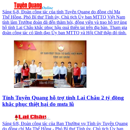
Sáng 6-8, Đoàn công tác của tỉnh Tuyên Quang do đồng chí Ma
Thế Hồng, Phó Bí thư Tỉnh ủy, Chủ tịch Ủy ban MTTQ Việt Nam
tỉnh làm Trưởng đoàn đã đến thăm hỏi, động viên và trao hỗ trợ ủng
hộ tỉnh Lai Châu khắc phục hậu quả thiên tai trên địa bàn. Tham gia
đoàn công tác có lãnh đạo Ủy ban MTTQ và Hội Chữ thập đỏ tỉnh.
Tỉnh Tuyên Quang hỗ trợ tỉnh Lai Châu 2 tỷ đồng
khắc phục thiệt hại do mưa lũ
Sáng 6/8, Đoàn công tác của Ban Thường vụ Tỉnh ủy Tuyên Quang
do đồng chí Ma Thế Hồng - Phó Bí thư Tỉnh ủy, Chủ tịch Ủy ban