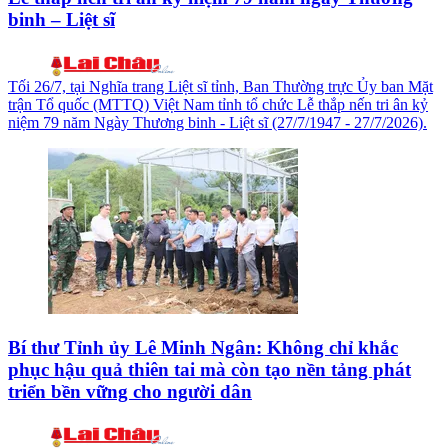
binh – Liệt sĩ
Tối 26/7, tại Nghĩa trang Liệt sĩ tỉnh, Ban Thường trực Ủy ban Mặt
trận Tổ quốc (MTTQ) Việt Nam tỉnh tổ chức Lễ thắp nến tri ân kỷ
niệm 79 năm Ngày Thương binh - Liệt sĩ (27/7/1947 - 27/7/2026).
Bí thư Tỉnh ủy Lê Minh Ngân: Không chỉ khắc
phục hậu quả thiên tai mà còn tạo nền tảng phát
triển bền vững cho người dân