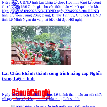
Ngày 16/7, UBND tỉnh Lai Châu tổ chức Hội nghị tổng kết công
tác cấp điện lưới Quốc gia cho các thôn, bản và kết quả triển khai
Nghị quyết số 09/2026/NQ-HĐND ngày 22/4/2026 của HĐND
tỉnh. Ủy viên Trung ương Đảng, Bí thư Tỉnh ủy, Chủ tịch HĐND
tỉnh Lê Minh Ngân dự và phát biểu chỉ đạo Hội nghị.
Lai Châu khánh thành công trình nâng cấp Nghĩa
trang Liệt sĩ tỉnh
Ngày 16/7, tỉnh Lai Châu tổ chức Lễ khánh thành Dự án sửa chữa,
cải tạo, nâng cấp công trình Nghĩa trang Liệt sĩ tỉnh.