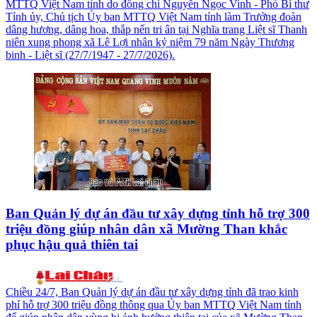
MTTQ Việt Nam tỉnh do đồng chí Nguyễn Ngọc Vinh - Phó Bí thư
Tỉnh ủy, Chủ tịch Ủy ban MTTQ Việt Nam tỉnh làm Trưởng đoàn
dâng hương, dâng hoa, thắp nến tri ân tại Nghĩa trang Liệt sĩ Thanh
niên xung phong xã Lê Lợi nhân kỷ niệm 79 năm Ngày Thương
binh - Liệt sĩ (27/7/1947 - 27/7/2026).
Ban Quản lý dự án đầu tư xây dựng tỉnh hỗ trợ 300
triệu đồng giúp nhân dân xã Mường Than khắc
phục hậu quả thiên tai
Chiều 24/7, Ban Quản lý dự án đầu tư xây dựng tỉnh đã trao kinh
phí hỗ trợ 300 triệu đồng thông qua Ủy ban MTTQ Việt Nam tỉnh