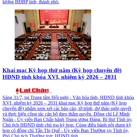
lượng BĐBP tỉnh, thành phố.
Khai mạc Kỳ họp thứ năm (Kỳ họp chuyên đề)
HĐND tỉnh khóa XVI, nhiệm kỳ 2026 – 2031
Sáng 31/7, tại Trung tâm Hội nghị - Văn hóa tỉnh, HĐND tỉnh khóa
XVI, nhiệm kỳ 2026 – 2031 khai mạc Kỳ họp thứ năm (Kỳ họp
chuyên đề) nhằm xem xét các báo cáo, tờ trình, dự thảo nghị quyết
và thực hiện công tác cán bộ theo thẩm quyền. Đồng chí Lê Minh
Ngân - Ủy viên Ban Chấp hành Trung ương Đảng, Bí thư Tỉnh ủy,
Chủ tịch HĐND tỉnh chủ tọa kỳ họp. Cùng điều hành nội dung kỳ
họp có đồng chí Tẩn Thị Quế - Ủy viên Ban Thường vụ Tỉnh ủy,
Phó Chủ tịch Thường trực HĐND tỉnh.