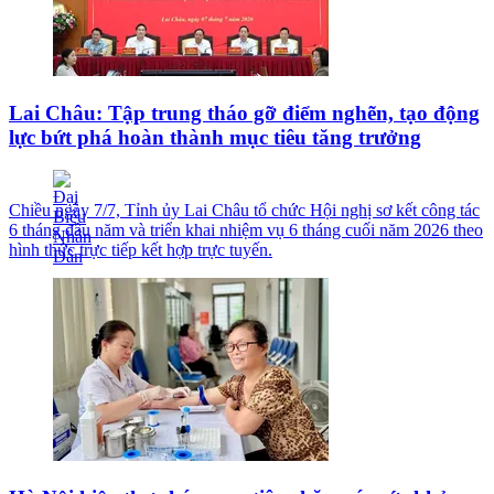
Lai Châu: Tập trung tháo gỡ điểm nghẽn, tạo động
lực bứt phá hoàn thành mục tiêu tăng trưởng
Chiều ngày 7/7, Tỉnh ủy Lai Châu tổ chức Hội nghị sơ kết công tác
6 tháng đầu năm và triển khai nhiệm vụ 6 tháng cuối năm 2026 theo
hình thức trực tiếp kết hợp trực tuyến.