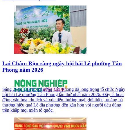
Lai Châu: Rộn ràng ngày hội hái Lê phường Tân
Phong năm 2026
Sáng 20/6, UBND phường Tân Phong đã long trọng tổ chức Ngày
hội hái Lê phường Tân Phong lần thứ nhất năm 2026. Đây là hoạt
động văn hóa, du lịch và xúc tiến thương mại giới thiệu, quảng bá
thương hiệu quả Lê địa phương đến gần hơn với người tiêu dùng
trên khắp mọi miền tổ quốc.