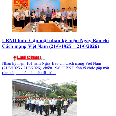
UBND tỉnh: Gặp mặt nhân kỷ niệm Ngày Báo chí
Cách mạng Việt Nam (21/6/1925 – 21/6/2026)
Nhân kỷ niệm 101 năm Ngày Báo chí Cách mạng Việt Nam
(21/6/1925 - 21/6/2026), chiều 19/6, UBND tỉnh tổ chức gặp mặt
các cơ quan báo chí trên địa bàn.