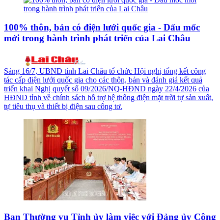
100% thôn, bản có điện lưới quốc gia - Dấu mốc
mới trong hành trình phát triển của Lai Châu
Sáng 16/7, UBND tỉnh Lai Châu tổ chức Hội nghị tổng kết công
tác cấp điện lưới quốc gia cho các thôn, bản và đánh giá kết quả
triển khai Nghị quyết số 09/2026/NQ-HĐND ngày 22/4/2026 của
HĐND tỉnh về chính sách hỗ trợ hệ thống điện mặt trời tự sản xuất,
tự tiêu thụ và thiết bị điện sau công tơ.
Ban Thường vụ Tỉnh ủy làm việc với Đảng ủy Công