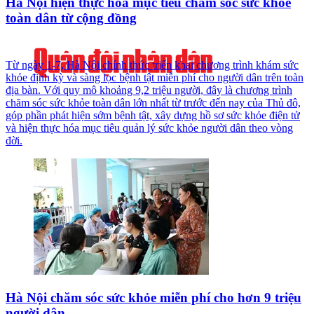
Hà Nội hiện thực hóa mục tiêu chăm sóc sức khỏe
toàn dân từ cộng đồng
Từ ngày 1-7, Hà Nội chính thức triển khai chương trình khám sức
khỏe định kỳ và sàng lọc bệnh tật miễn phí cho người dân trên toàn
địa bàn. Với quy mô khoảng 9,2 triệu người, đây là chương trình
chăm sóc sức khỏe toàn dân lớn nhất từ trước đến nay của Thủ đô,
góp phần phát hiện sớm bệnh tật, xây dựng hồ sơ sức khỏe điện tử
và hiện thực hóa mục tiêu quản lý sức khỏe người dân theo vòng
đời.
Hà Nội chăm sóc sức khỏe miễn phí cho hơn 9 triệu
người dân