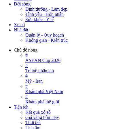
Đời sống
Dinh dưỡng - Làm đẹp
Tình yêu - Hôn nhân
Sức khỏe - Y tế
Xe cộ
Nhà đất
Quản lý - Quy hoạch
Không gian - Kiến trúc
Chủ đề nóng
#
ASEAN Cup 2026
#
Trí tuệ nhân tạo
#
Mỹ - Iran
#
Khám phá Việt Nam
#
Khám phá thế giới
Tiện ích
Kết quả xổ số
Giá vàng hôm nay
Thời tiết
Lịch âm