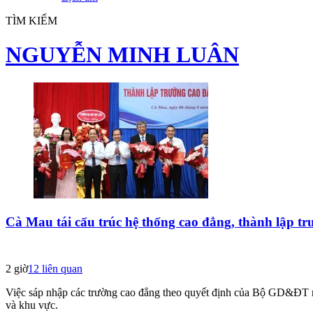
TÌM KIẾM
NGUYỄN MINH LUÂN
Cà Mau tái cấu trúc hệ thống cao đẳng, thành lập t
2 giờ
12
liên quan
Việc sáp nhập các trường cao đẳng theo quyết định của Bộ GD&ĐT nh
và khu vực.