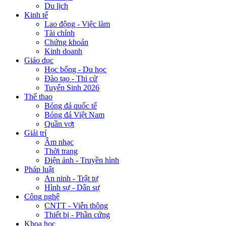
Du lịch
Kinh tế
Lao động - Việc làm
Tài chính
Chứng khoán
Kinh doanh
Giáo dục
Học bổng - Du học
Đào tạo - Thi cử
Tuyển Sinh 2026
Thể thao
Bóng đá quốc tế
Bóng đá Việt Nam
Quần vợt
Giải trí
Âm nhạc
Thời trang
Điện ảnh - Truyền hình
Pháp luật
An ninh - Trật tự
Hình sự - Dân sự
Công nghệ
CNTT - Viễn thông
Thiết bị - Phần cứng
Khoa học