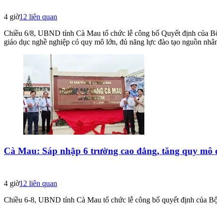
4 giờ
12
liên quan
Chiều 6/8, UBND tỉnh Cà Mau tổ chức lễ công bố Quyết định của B
giáo dục nghề nghiệp có quy mô lớn, đủ năng lực đào tạo nguồn nhân l
Cà Mau: Sáp nhập 6 trường cao đẳng, tăng quy mô đ
4 giờ
12
liên quan
Chiều 6-8, UBND tỉnh Cà Mau tổ chức lễ công bố quyết định của Bộ