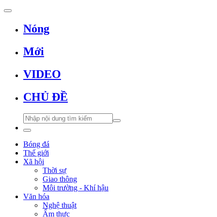
Nóng
Mới
VIDEO
CHỦ ĐỀ
Bóng đá
Thế giới
Xã hội
Thời sự
Giao thông
Môi trường - Khí hậu
Văn hóa
Nghệ thuật
Ẩm thực