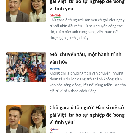
gái Việt, từ bỏ sự nghiệp để 'sống
vì tình yêu'
Chủ gara ô tô người Hàn yêu cô gái Việt ngay
từ cái nhìn đầu tiên. Từ sau chuyến công tác
đó, tuần nào anh cũng sang Việt Nam để
được gặp gỡ cô gái này.
Mỗi chuyến tàu, một hành trình
văn hóa
Không chỉ là phương tiện vận chuyển, những
đoàn tàu du lịch đang trở thành không gian
văn hóa sống động, kết nối vùng miền, lan tỏa
giá trị di sản theo cách riêng.
Chủ gara ô tô người Hàn si mê cô
gái Việt, từ bỏ sự nghiệp để 'sống
vì tình yêu'