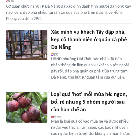
Cơ quan chức năng TP Đà Nẵng đã xác định danh tính người đàn ông gây
náo loạn, đập phá nhiều tài sản tại quán cà phê trên đường Lê Hồng
Phong vào đêm 29/5.
Xác minh vụ khách Tây đập phá,
kẹp cổ thanh niên ở quán cà phê
Đà Nẵng
UBND phường Hải Châu xác nhận đã tiếp
nhận thông tin liên quan vụ khách nước ngoài
gây rối, đập phá quán cà phê giữa trung tâm
Đà Nẵng, thu hút sự quan tâm của dư luận.
Loại quả 'hot' mỗi mùa hè: ngon,
bổ, rẻ nhưng 5 nhóm người sau
cần hạn chế ăn
Mận là loại quả có vào mùa hè và được nhiều
người yêu thích. Tuy nhiên, các bác sĩ khuyến
cáo người bệnh tuyệt đối không ăn mận trước