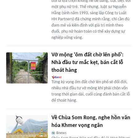
đối là lựa chọn không hề dễ dàng, đặc biệt với
một phụ nữ trẻ. Thế nhưng, luật sư Nguyễn
Hằng (sinh năm 1993, sáng lập Công ty Luật
HH Partners) đã chứng minh rằng, chỉ cần đủ
đam mê và kiên định với giá trị mình theo
đuổi, phụ nữ hoàn toàn có thể xây dựng sự
nghiệp vững vàng.
Vỡ mộng 'ôm đất chờ lên phố':
Nhà đầu tư mắc kẹt, bán cắt lỗ
thoát hàng
Từng kỳ vọng ôm đất chờ lên phố sẽ đổi đời,
nhiều nhà đầu tư vỡ mộng khi phải chôn vốn
trong thời gian dài, cuối cùng đành bán cắt lỗ
để thoát hàng.
Về Chùa Som Rong, nghe hồn văn
hóa Khmer vọng ngân
Bnews