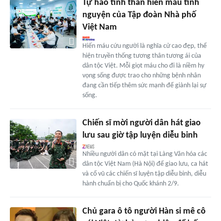
Tự hào tinh thần hiến máu tình
nguyện của Tập đoàn Nhà phố
Việt Nam
Hiến máu cứu người là nghĩa cử cao đẹp, thể
hiện truyền thống tương thân tương ái của
dân tộc Việt. Mỗi giọt máu cho đi là niềm hy
vọng sống được trao cho những bệnh nhân
đang cần tiếp thêm sức mạnh để giành lại sự
sống.
Chiến sĩ mời người dân hát giao
lưu sau giờ tập luyện diễu binh
Nhiều người dân có mặt tại Làng Văn hóa các
dân tộc Việt Nam (Hà Nội) để giao lưu, ca hát
và cổ vũ các chiến sĩ luyện tập diễu binh, diễu
hành chuẩn bị cho Quốc khánh 2/9.
Chủ gara ô tô người Hàn si mê cô