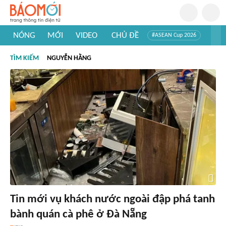
NÓNG
MỚI
VIDEO
CHỦ ĐỀ
#ASEAN Cup 2026
#Trí tuệ nhân tạo
#Mỹ - Iran
#Khám phá Việt Nam
TÌM KIẾM
NGUYỄN HẰNG
#Khám phá thế giới
Tin mới vụ khách nước ngoài đập phá tanh
bành quán cà phê ở Đà Nẵng