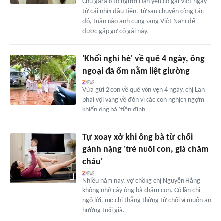
Chủ gara ô tô người Hàn yêu cô gái Việt ngay
từ cái nhìn đầu tiên. Từ sau chuyến công tác
đó, tuần nào anh cũng sang Việt Nam để
được gặp gỡ cô gái này.
'Khối nghỉ hè' về quê 4 ngày, ông
ngoại đã ốm nằm liệt giường
Vừa gửi 2 con về quê vỏn vẹn 4 ngày, chị Lan
phải vội vàng về đón vì các con nghịch ngợm
khiến ông bà 'tiền đình'.
Tự xoay xở khi ông bà từ chối
gánh nặng 'trẻ nuôi con, già chăm
cháu'
Nhiều năm nay, vợ chồng chị Nguyễn Hằng
không nhờ cậy ông bà chăm con. Có lần chị
ngỏ lời, mẹ chị thẳng thừng từ chối vì muốn an
hưởng tuổi già.