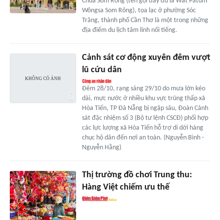
Chùa Som Rong (tên gọi đầy đủ là Wat Pătum
Wôngsa Som Rông), tọa lạc ở phường Sóc
Trăng, thành phố Cần Thơ là một trong những
địa điểm du lịch tâm linh nổi tiếng.
Cảnh sát cơ động xuyên đêm vượt
lũ cứu dân
Đêm 28/10, rạng sáng 29/10 do mưa lớn kéo
dài, mực nước ở nhiều khu vực trũng thấp xã
Hòa Tiến, TP Đà Nẵng bị ngập sâu, Đoàn Cảnh
sát đặc nhiệm số 3 (Bộ tư lệnh CSCĐ) phối hợp
các lực lượng xã Hòa Tiến hỗ trợ di dời hàng
chục hộ dân đến nơi an toàn. (Nguyễn Bình -
Nguyễn Hằng)
Thị trường đồ chơi Trung thu:
Hàng Việt chiếm ưu thế