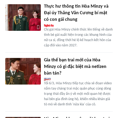
Thực hư thông tin Hòa Minzy và
Đại úy Thăng Văn Cương bí mật
có con gái chung
Chị gái Hòa Minzy chính thức lên tiếng về danh
tính bé gái xuất hiện trong các khung hình của
nữ ca sĩ, đồng thời hé lộ kế hoạch kết hôn của
cặp đôi vào năm 2027.
Gia thế bạn trai mới của Hòa
Minzy có gì đặc biệt mà netizen
bàn tán?
Tối 6/3, Hòa Minzy tiếp tục chia sẻ đoạn video
nắm tay chàng trai mặc quân phục cùng dòng
trạng thái đầy ẩn ý về một mối quan hệ được
hai bên gia đình ủng hộ, khiến nhiều khán giả
tò mò về danh tính 'nửa kia' của cô.