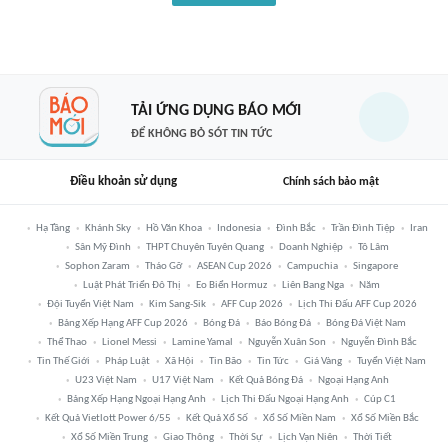
TẢI ỨNG DỤNG BÁO MỚI
ĐỂ KHÔNG BỎ SÓT TIN TỨC
Điều khoản sử dụng
Chính sách bảo mật
Hạ Tầng
Khánh Sky
Hồ Văn Khoa
Indonesia
Đình Bắc
Trần Đình Tiệp
Iran
Sân Mỹ Đình
THPT Chuyên Tuyên Quang
Doanh Nghiệp
Tô Lâm
Sophon Zaram
Tháo Gỡ
ASEAN Cup 2026
Campuchia
Singapore
Luật Phát Triển Đô Thị
Eo Biển Hormuz
Liên Bang Nga
Năm
Đội Tuyển Việt Nam
Kim Sang-Sik
AFF Cup 2026
Lịch Thi Đấu AFF Cup 2026
Bảng Xếp Hạng AFF Cup 2026
Bóng Đá
Báo Bóng Đá
Bóng Đá Việt Nam
Thể Thao
Lionel Messi
Lamine Yamal
Nguyễn Xuân Son
Nguyễn Đình Bắc
Tin Thế Giới
Pháp Luật
Xã Hội
Tin Bão
Tin Tức
Giá Vàng
Tuyển Việt Nam
U23 Việt Nam
U17 Việt Nam
Kết Quả Bóng Đá
Ngoại Hạng Anh
Bảng Xếp Hạng Ngoại Hạng Anh
Lịch Thi Đấu Ngoại Hạng Anh
Cúp C1
Kết Quả Vietlott Power 6/55
Kết Quả Xổ Số
Xổ Số Miền Nam
Xổ Số Miền Bắc
Xổ Số Miền Trung
Giao Thông
Thời Sự
Lịch Vạn Niên
Thời Tiết