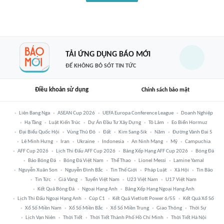
TẢI ỨNG DỤNG BÁO MỚI
ĐỂ KHÔNG BỎ SÓT TIN TỨC
Điều khoản sử dụng
Chính sách bảo mật
Liên Bang Nga
ASEAN Cup 2026
UEFA Europa Conference League
Doanh Nghiệp
Hạ Tầng
Luật Kiến Trúc
Dự Án Đầu Tư Xây Dựng
Tô Lâm
Eo Biển Hormuz
Đại Biểu Quốc Hội
Vùng Thủ Đô
Đất
Kim Sang-Sik
Năm
Đường Vành Đai 5
Lê Minh Hưng
Iran
Ukraine
Indonesia
An Ninh Mạng
Mỹ
Campuchia
AFF Cup 2026
Lịch Thi Đấu AFF Cup 2026
Bảng Xếp Hạng AFF Cup 2026
Bóng Đá
Báo Bóng Đá
Bóng Đá Việt Nam
Thể Thao
Lionel Messi
Lamine Yamal
Nguyễn Xuân Son
Nguyễn Đình Bắc
Tin Thế Giới
Pháp Luật
Xã Hội
Tin Bão
Tin Tức
Giá Vàng
Tuyển Việt Nam
U23 Việt Nam
U17 Việt Nam
Kết Quả Bóng Đá
Ngoại Hạng Anh
Bảng Xếp Hạng Ngoại Hạng Anh
Lịch Thi Đấu Ngoại Hạng Anh
Cúp C1
Kết Quả Vietlott Power 6/55
Kết Quả Xổ Số
Xổ Số Miền Nam
Xổ Số Miền Bắc
Xổ Số Miền Trung
Giao Thông
Thời Sự
Lịch Vạn Niên
Thời Tiết
Thời Tiết Thành Phố Hồ Chí Minh
Thời Tiết Hà Nội