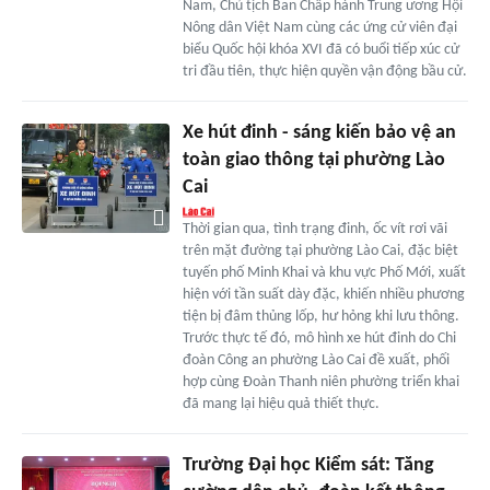
Nam, Chủ tịch Ban Chấp hành Trung ương Hội
Nông dân Việt Nam cùng các ứng cử viên đại
biểu Quốc hội khóa XVI đã có buổi tiếp xúc cử
tri đầu tiên, thực hiện quyền vận động bầu cử.
Xe hút đinh - sáng kiến bảo vệ an
toàn giao thông tại phường Lào
Cai
Thời gian qua, tình trạng đinh, ốc vít rơi vãi
trên mặt đường tại phường Lào Cai, đặc biệt
tuyến phố Minh Khai và khu vực Phố Mới, xuất
hiện với tần suất dày đặc, khiến nhiều phương
tiện bị đâm thủng lốp, hư hỏng khi lưu thông.
Trước thực tế đó, mô hình xe hút đinh do Chi
đoàn Công an phường Lào Cai đề xuất, phối
hợp cùng Đoàn Thanh niên phường triển khai
đã mang lại hiệu quả thiết thực.
Trường Đại học Kiểm sát: Tăng