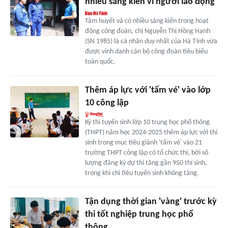
nhiều sáng kiến vì người lao động
Tâm huyết và có nhiều sáng kiến trong hoạt
động công đoàn, chị Nguyễn Thị Hồng Hạnh
(SN 1985) là cá nhân duy nhất của Hà Tĩnh vừa
được vinh danh cán bộ công đoàn tiêu biểu
toàn quốc.
Thêm áp lực với 'tấm vé' vào lớp
10 công lập
Kỳ thi tuyển sinh lớp 10 trung học phổ thông
(THPT) năm học 2024-2025 thêm áp lực với thí
sinh trong mục tiêu giành 'tấm vé' vào 21
trường THPT công lập có tổ chức thi, bởi số
lượng đăng ký dự thi tăng gần 950 thí sinh,
trong khi chỉ tiêu tuyển sinh không tăng.
Tận dụng thời gian 'vàng' trước kỳ
thi tốt nghiệp trung học phổ
thông