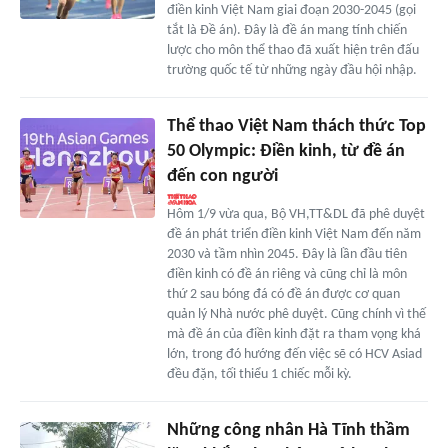
điền kinh Việt Nam giai đoạn 2030-2045 (gọi
tắt là Đề án). Đây là đề án mang tính chiến
lược cho môn thể thao đã xuất hiện trên đấu
trường quốc tế từ những ngày đầu hội nhập.
Thể thao Việt Nam thách thức Top
50 Olympic: Điền kinh, từ đề án
đến con người
Hôm 1/9 vừa qua, Bộ VH,TT&DL đã phê duyệt
đề án phát triển điền kinh Việt Nam đến năm
2030 và tầm nhìn 2045. Đây là lần đầu tiên
điền kinh có đề án riêng và cũng chỉ là môn
thứ 2 sau bóng đá có đề án được cơ quan
quản lý Nhà nước phê duyệt. Cũng chính vì thế
mà đề án của điền kinh đặt ra tham vọng khá
lớn, trong đó hướng đến việc sẽ có HCV Asiad
đều đặn, tối thiểu 1 chiếc mỗi kỳ.
Những công nhân Hà Tĩnh thầm