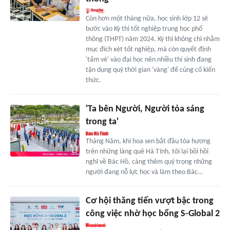
Còn hơn một tháng nữa, học sinh lớp 12 sẽ
bước vào Kỳ thi tốt nghiệp trung học phổ
thông (THPT) năm 2024. Kỳ thi không chỉ nhằm
mục đích xét tốt nghiệp, mà còn quyết định
'tấm vé' vào đại học nên nhiều thí sinh đang
tận dụng quỹ thời gian 'vàng' để củng cố kiến
thức.
'Ta bên Người, Người tỏa sáng
trong ta'
Tháng Năm, khi hoa sen bắt đầu tỏa hương
trên những làng quê Hà Tĩnh, tôi lại bồi hồi
nghĩ về Bác Hồ, càng thêm quý trọng những
người đang nỗ lực học và làm theo Bác…
Cơ hội thăng tiến vượt bậc trong
công việc nhờ học bổng S-Global 2