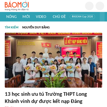
NÓNG
MỚI
VIDEO
CHỦ ĐỀ
#ASEAN Cup 2026
#Trí tuệ nhân tạo
#Mỹ - Iran
#Khám phá Việt Nam
TÌM KIẾM
NGUYỄN DUY BẰNG
#Khám phá thế giới
13 học sinh ưu tú Trường THPT Long
Khánh vinh dự được kết nạp Đảng