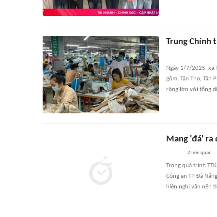
Trung Chính t
Ngày 1/7/2025, xã 
gồm: Tân Thọ, Tân 
rộng lớn với tổng d
Mang 'đá' ra
2
liên quan
Trong quá trình TT
Công an TP Đà Nẵng
hiện nghi vấn nên t