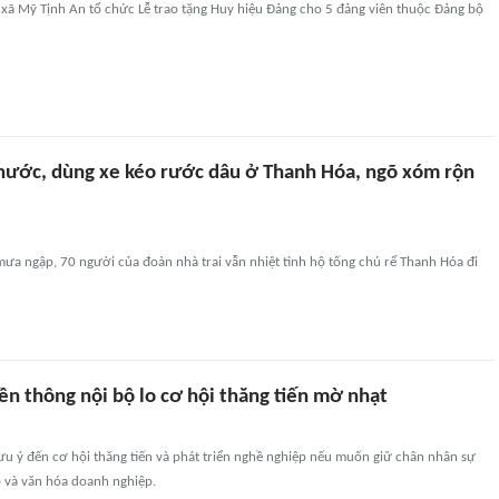
 xã Mỹ Tịnh An tổ chức Lễ trao tặng Huy hiệu Đảng cho 5 đảng viên thuộc Đảng bộ
 nước, dùng xe kéo rước dâu ở Thanh Hóa, ngõ xóm rộn
mưa ngập, 70 người của đoàn nhà trai vẫn nhiệt tình hộ tống chú rể Thanh Hóa đi
ền thông nội bộ lo cơ hội thăng tiến mờ nhạt
ưu ý đến cơ hội thăng tiến và phát triển nghề nghiệp nếu muốn giữ chân nhân sự
ộ và văn hóa doanh nghiệp.