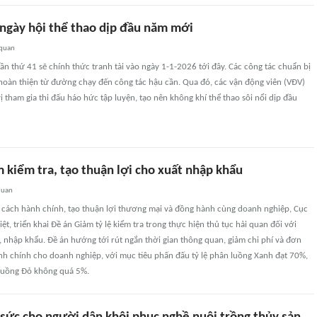
 ngày hội thể thao dịp đầu năm mới
 quan
 lần thứ 41 sẽ chính thức tranh tài vào ngày 1-1-2026 tới đây. Các công tác chuẩn bị
hoàn thiện từ đường chạy đến công tác hậu cần. Qua đó, các vận động viên (VĐV)
 tham gia thi đấu háo hức tập luyện, tạo nên không khí thể thao sôi nổi dịp đầu
 kiểm tra, tạo thuận lợi cho xuất nhập khẩu
quan
cách hành chính, tạo thuận lợi thương mại và đồng hành cùng doanh nghiệp, Cục
ệt, triển khai Đề án Giảm tỷ lệ kiểm tra trong thực hiện thủ tục hải quan đối với
 nhập khẩu. Đề án hướng tới rút ngắn thời gian thông quan, giảm chi phí và đơn
nh chính cho doanh nghiệp, với mục tiêu phấn đấu tỷ lệ phân luồng Xanh đạt 70%,
luồng Đỏ không quá 5%.