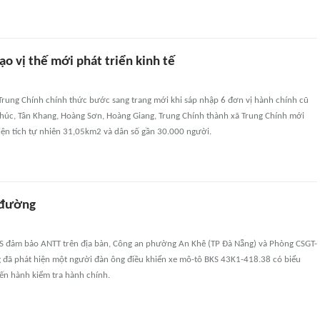
ạo vị thế mới phát triển kinh tế
Trung Chính chính thức bước sang trang mới khi sáp nhập 6 đơn vị hành chính cũ
Phúc, Tân Khang, Hoàng Sơn, Hoàng Giang, Trung Chính thành xã Trung Chính mới
iện tích tự nhiên 31,05km2 và dân số gần 30.000 người.
 đường
KS đảm bảo ANTT trên địa bàn, Công an phường An Khê (TP Đà Nẵng) và Phòng CSGT-
 đã phát hiện một người đàn ông điều khiển xe mô-tô BKS 43K1-418.38 có biểu
iến hành kiểm tra hành chính.