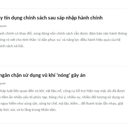
y tín dụng chính sách sau sáp nhập hành chính
 quan
hành chính có thay đổi, song dòng vốn chính sách vẫn được đảm bảo vận hành thông
ứng rõ nét cho tinh thần 'vì dân phục vụ' và năng lực điều hành hiệu quả của hệ
ính sách xã hội.
ngăn chặn sử dụng vũ khí 'nóng' gây án
 quan
háp luật liên quan đến vũ khí, vật liệu nổ, công cụ hỗ trợ hiện nay mặc dù đã được
tiềm ẩn nhiều yếu tố phức tạp. Đáng chú ý, nhiều vụ, nhiều đối tượng sử dụng vũ
í nguy hiểm như súng săn, súng tự chế, mã tấu, kiếm... để thanh toán lẫn nhau, giải
y bức xúc và lo lắng trong Nhân dân.