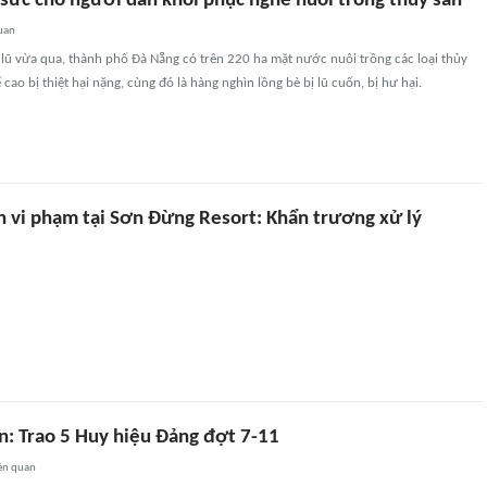
 sức cho người dân khôi phục nghề nuôi trồng thủy sản
uan
lũ vừa qua, thành phố Đà Nẵng có trên 220 ha mặt nước nuôi trồng các loại thủy
tế cao bị thiệt hại nặng, cùng đó là hàng nghìn lồng bè bị lũ cuốn, bị hư hại.
nh vi phạm tại Sơn Đừng Resort: Khẩn trương xử lý
n: Trao 5 Huy hiệu Đảng đợt 7-11
ên quan