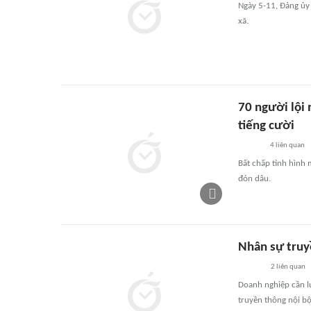
Ngày 5-11, Đảng ủy
xã.
70 người lội
tiếng cười
4
liên quan
Bất chấp tình hình 
đón dâu.
Nhân sự truy
2
liên quan
Doanh nghiệp cần l
truyền thông nội b