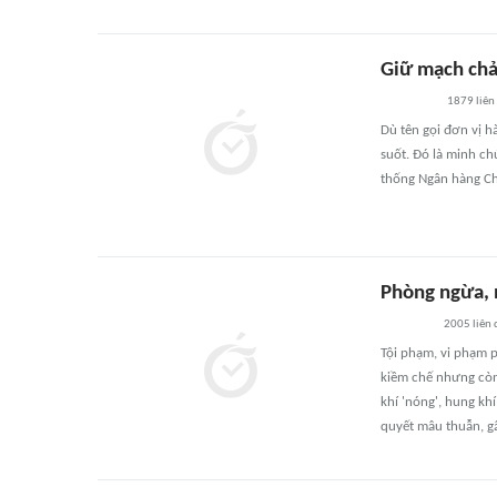
Giữ mạch chả
1879
liên
Dù tên gọi đơn vị 
suốt. Đó là minh ch
thống Ngân hàng Ch
Phòng ngừa, 
2005
liên
Tội phạm, vi phạm p
kiềm chế nhưng còn 
khí 'nóng', hung kh
quyết mâu thuẫn, gâ