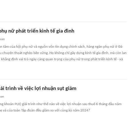
phụ nữ phát triển kinh tế gia đình
quan
ận tâm của hội phụ nữ và nguồn vốn tín dụng chính sách, hàng ngàn phụ nữ ở Đà
u chuyện thoát nghèo bền vững. Họ không chỉ gây dựng kinh tế gia đình, mà còn lan
, khẳng định vai trò ngày càng quan trọng của phụ nữ trong phát triển kinh tế - xã
ải trình về việc lợi nhuận sụt giảm
uan
g khoán PLX) giải trình như thế nào về việc lợi nhuận sau thuế 6 tháng đầu năm
ẹ và của toàn Tập đoàn đều giảm so với cùng kỳ năm 2024?