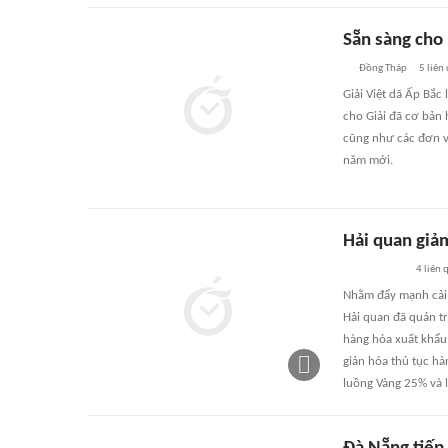
Sẵn sàng cho
Đồng Tháp
5
liên
Giải Việt dã Ấp Bắc
cho Giải đã cơ bản 
cũng như các đơn vị
năm mới.
Hải quan giảm
4
liên 
Nhằm đẩy mạnh cải 
Hải quan đã quán tri
hàng hóa xuất khẩu,
giản hóa thủ tục hà
luồng Vàng 25% và 