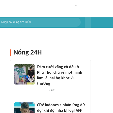
Nóng 24H
Đám cưới vắng cô dâu ở
Phú Thọ, chú rể một mình
làm lễ, hai họ khóc vì
thương
8 giờ
CĐV Indonesia phản ứng dữ
dội khi đội nhà bị loại AFF