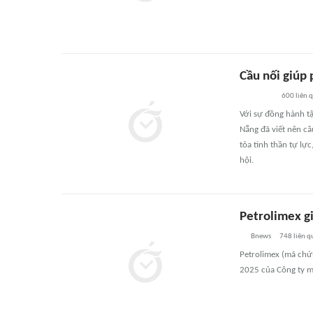
Cầu nối giúp 
600
liên 
Với sự đồng hành t
Nẵng đã viết nên câ
tỏa tinh thần tự lực
hội.
Petrolimex gi
Bnews
748
liên q
Petrolimex (mã chứn
2025 của Công ty m