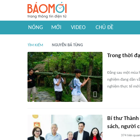
NÓNG
MỚI
VIDEO
CHỦ ĐỀ
TÌM KIẾM
NGUYỄN BÁ TÙNG
Trong thời đạ
Đằng sau một mùa h
nghiệm đang dần vắn
nghiệm thực tế mới 
Bí thư Thành 
sách, người 
374
liên qua