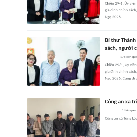
Chiều 29-1, Ủy viê
gia đình chính sác
Ngọ 2026.
Bí thư Thành 
sách, người 
176
liên qu
Chiều 29/1, Ủy viê
gia đình chính sác
Ngọ 2026. Cùng đi c
Công an xã tr
1
liên qua
Công an xã Tùng Lộc