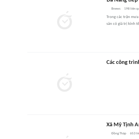
Đà Nẵng tiếp
Bnews
198
liên q
Trong các trận mưa 
sản có giá trị kinh 
Các công trì
Xã Mỹ Tịnh A
Đồng Tháp
653
li