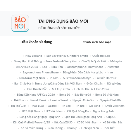
TẢI ỨNG DỤNG BÁO MỚI
ĐỂ KHÔNG BỎ SÓT TIN TỨC
Điều khoản sử dụng
Chính sách bảo mật
New Zealand
Sân Bay Sydney Kingsford Smith
Quốc Hội Lào
Trung Học Phổ Thông
New Zealand Cindy Kiro
Chủ Tịch Quốc Hội
Malaysia
ASEAN Cup 2026
Lào
Rửa Tiền
Xaysomphone Phomvihane
Australia
Saysomphone Phomvihane
Đảng Nhân Dân Cách Mạng Lào
Iran
Nhà Nước Việt Nam
Tô Lâm
Australia Sam Mostyn
Eo Biển Hormuz
Ban Chấp Hành Trung Ương Đảng Cộng Sản Việt Nam
Điểm Chuẩn
Nắng Nóng
Trần Thanh Mẫn
AFF Cup 2026
Lịch Thi Đấu AFF Cup 2026
Bảng Xếp Hạng AFF Cup 2026
Bóng Đá
Báo Bóng Đá
Bóng Đá Việt Nam
Thể Thao
Lionel Messi
Lamine Yamal
Nguyễn Xuân Son
Nguyễn Đình Bắc
Tin Thế Giới
Pháp Luật
Xã Hội
Tin Bão
Tin Tức
Giá Vàng
Tuyển Việt Nam
U23 Việt Nam
U17 Việt Nam
Kết Quả Bóng Đá
Ngoại Hạng Anh
Bảng Xếp Hạng Ngoại Hạng Anh
Lịch Thi Đấu Ngoại Hạng Anh
Cúp C1
Kết Quả Vietlott Power 6/55
Kết Quả Xổ Số
Xổ Số Miền Nam
Xổ Số Miền Bắc
Xổ Số Miền Trung
Giao Thông
Thời Sự
Lịch Vạn Niên
Thời Tiết