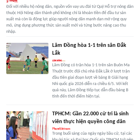
Ðối với nhiều hộ nông dân, nguồn vốn vay ưu đãi từ Quỹ Hỗ trợ nông dân
thuộc Hội Nông dân thành phố không chỉ là khoản tiền để đầu tư sản
xuất mà còn là động lực giúp người nông dân mạnh dạn mở rộng quy
mô, ứng dụng phương thức sản xuất mới và từng bước nâng cao thu
nhập.
Lâm Đồng hòa 1-1 trên sân Đắk
Lắk
Lâm Đồng có trận hòa 1-1 trên sân Buôn Ma
Thuột trước đội chủ nhà Đắk Lắk ở lượt trận
đầu tiên giai đoạn lượt về bảng B Giải hạng
Nhì quốc gia 2026 diễn ra chiều 6/5. Với kết
quả này, Lâm Đồng tiếp tục dẫn đầu bảng B
tính đến thời điểm hiện tại.
TPHCM: Gần 22.000 cử tri là sinh
viên thực hiện quyền công dân
Trong buổi sáng của ngày ngày bầu cử, tại các
khu ký túc xá Đại học Quốc gia TPHCM trở nên