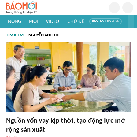
NÓNG
MỚI
VIDEO
CHỦ ĐỀ
#ASEAN Cup 2026
#Trí tuệ nhân tạo
#Mỹ - Iran
#Khám phá Việt Nam
TÌM KIẾM
NGUYỄN ANH THI
#Khám phá thế giới
Nguồn vốn vay kịp thời, tạo động lực mở
rộng sản xuất