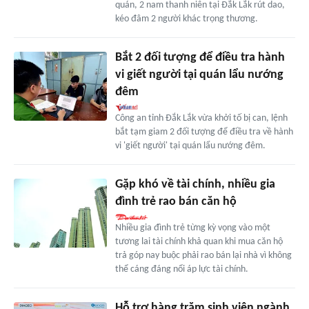
quán, 2 nam thanh niên tại Đắk Lắk rút dao,
kéo đâm 2 người khác trọng thương.
Bắt 2 đối tượng để điều tra hành
vi giết người tại quán lẩu nướng
đêm
Công an tỉnh Đắk Lắk vừa khởi tố bị can, lệnh
bắt tạm giam 2 đối tượng để điều tra về hành
vi 'giết người' tại quán lẩu nướng đêm.
Gặp khó về tài chính, nhiều gia
đình trẻ rao bán căn hộ
Nhiều gia đình trẻ từng kỳ vọng vào một
tương lai tài chính khả quan khi mua căn hộ
trả góp nay buộc phải rao bán lại nhà vì không
thể cáng đáng nổi áp lực tài chính.
Hỗ trợ hàng trăm sinh viên ngành