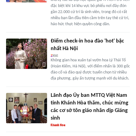
đặc biệt khi 14 khu vực bỏ phiếu nơi đây đón
gần 22.000 cử tri là sinh viên, trong đó có rất
nhiều bạn lần đầu tiên cầm trên tay thẻ cử tri,
háo hức thực hiện quyền công dân.
Điểm check-in hoa đào 'hot' bậc
nhất Hà Nội
Không gian hoa xuân tại vườn hoa Lý Thái Tổ
(Hoàn Kiếm, Hà Nội), với điểm nhấn là 300 gốc
đào cổ và đào quý được tuyển chọn từ nhiều
địa phương, gây ấn tượng mạnh với du khách.
Lãnh đạo Ủy ban MTTQ Việt Nam
tỉnh Khánh Hòa thăm, chúc mừng
các cơ sở tôn giáo nhân dịp Giáng
sinh