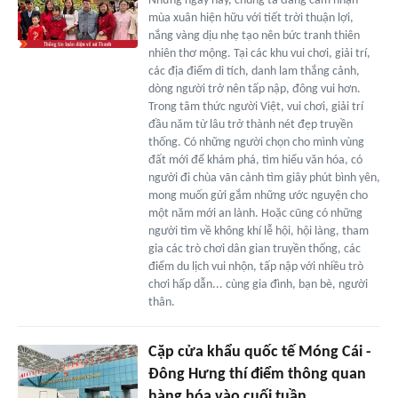
Những ngày này, chúng ta đang cảm nhận
mùa xuân hiện hữu với tiết trời thuận lợi,
nắng vàng dịu nhẹ tạo nên bức tranh thiên
nhiên thơ mộng. Tại các khu vui chơi, giải trí,
các địa điểm di tích, danh lam thắng cảnh,
dòng người trở nên tấp nập, đông vui hơn.
Trong tâm thức người Việt, vui chơi, giải trí
đầu năm từ lâu trở thành nét đẹp truyền
thống. Có những người chọn cho mình vùng
đất mới để khám phá, tìm hiểu văn hóa, có
người đi chùa vãn cảnh tìm giây phút bình yên,
mong muốn gửi gắm những ước nguyện cho
một năm mới an lành. Hoặc cũng có những
người tìm về không khí lễ hội, hội làng, tham
gia các trò chơi dân gian truyền thống, các
điểm du lịch vui nhộn, tấp nập với nhiều trò
chơi hấp dẫn... cùng gia đình, bạn bè, người
thân.
Cặp cửa khẩu quốc tế Móng Cái -
Đông Hưng thí điểm thông quan
hàng hóa vào cuối tuần