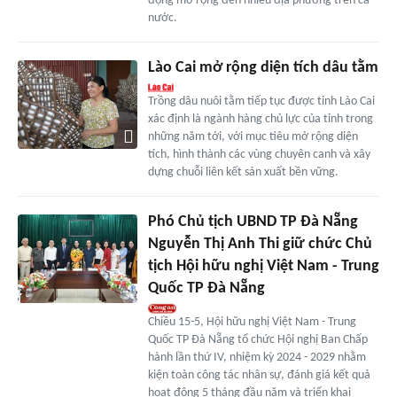
động mở rộng đến nhiều địa phương trên cả
nước.
Lào Cai mở rộng diện tích dâu tằm
Trồng dâu nuôi tằm tiếp tục được tỉnh Lào Cai
xác định là ngành hàng chủ lực của tỉnh trong
những năm tới, với mục tiêu mở rộng diện
tích, hình thành các vùng chuyên canh và xây
dựng chuỗi liên kết sản xuất bền vững.
Phó Chủ tịch UBND TP Đà Nẵng
Nguyễn Thị Anh Thi giữ chức Chủ
tịch Hội hữu nghị Việt Nam - Trung
Quốc TP Đà Nẵng
Chiều 15-5, Hội hữu nghị Việt Nam - Trung
Quốc TP Đà Nẵng tổ chức Hội nghị Ban Chấp
hành lần thứ IV, nhiệm kỳ 2024 - 2029 nhằm
kiện toàn công tác nhân sự, đánh giá kết quả
hoạt động 5 tháng đầu năm và triển khai