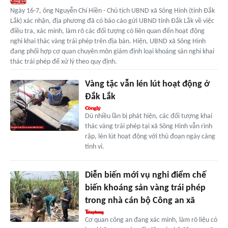
Ngày 16-7, ông Nguyễn Chí Hiền - Chủ tịch UBND xã Sông Hinh (tỉnh Đắk
Lắk) xác nhận, địa phương đã có báo cáo gửi UBND tỉnh Đắk Lắk về việc
điều tra, xác minh, làm rõ các đối tượng có liên quan đến hoạt động
nghi khai thác vàng trái phép trên địa bàn. Hiện, UBND xã Sông Hinh
đang phối hợp cơ quan chuyên môn giám định loại khoáng sản nghi khai
thác trái phép để xử lý theo quy định.
Vàng tặc vẫn lén lút hoạt động ở
Đắk Lắk
Dù nhiều lần bị phát hiện, các đối tượng khai
thác vàng trái phép tại xã Sông Hinh vẫn rình
rập, lén lút hoạt động với thủ đoạn ngày càng
tinh vi.
Diễn biến mới vụ nghi điểm chế
biến khoáng sản vàng trái phép
trong nhà cán bộ Công an xã
Cơ quan công an đang xác minh, làm rõ liệu có