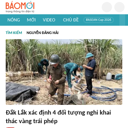
NÓNG
MỚI
VIDEO
CHỦ ĐỀ
#ASEAN Cup 2026
#Trí tuệ nhân tạo
#Mỹ - Iran
#Khám phá Việt Nam
TÌM KIẾM
NGUYỄN ĐĂNG HẢI
#Khám phá thế giới
Đắk Lắk xác định 4 đối tượng nghi khai
thác vàng trái phép