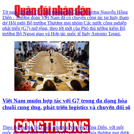
Từ ngày 16 đến 17-7, Bộ trưởng Bộ Công Thương Nguyễn Hồng
Diên - Trưởng đoàn Việt Nam đã có chuyến công tác tại Italy tham
dự Hội nghị Bộ trưởng Thương mại nhóm Các nước công nghiệp
phát triển (G7) mở rộng, theo lời mời của Phó thủ tướng kiêm Bộ
trưởng Bộ Ngoại giao và Hợp tác quốc tế Italy Antonio Tajani.
Việt Nam muốn hợp tác với G7 trong đa dạng hóa
chuỗi cung ứng, phát triển logistics và chuyển đổi số
Theo Bộ trưởng Bộ Công Thương Nguyễn Hồng Diên, với một
quốc gia đang phát triển như Việt Nam, tự do hóa thương mại được