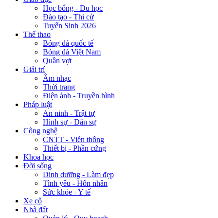
Học bổng - Du học
Đào tạo - Thi cử
Tuyển Sinh 2026
Thể thao
Bóng đá quốc tế
Bóng đá Việt Nam
Quần vợt
Giải trí
Âm nhạc
Thời trang
Điện ảnh - Truyền hình
Pháp luật
An ninh - Trật tự
Hình sự - Dân sự
Công nghệ
CNTT - Viễn thông
Thiết bị - Phần cứng
Khoa học
Đời sống
Dinh dưỡng - Làm đẹp
Tình yêu - Hôn nhân
Sức khỏe - Y tế
Xe cộ
Nhà đất