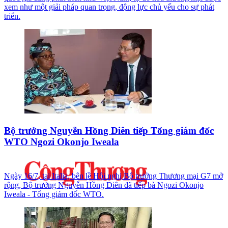
xem như một giải pháp quan trọng, động lực chủ yếu cho sự phát
triển.
Bộ trưởng Nguyễn Hồng Diên tiếp Tổng giám đốc
WTO Ngozi Okonjo Iweala
Ngày 16/7, tại Italia, bên lề Hội nghị Bộ trưởng Thương mại G7 mở
rộng, Bộ trưởng Nguyễn Hồng Diên đã tiếp bà Ngozi Okonjo
Iweala - Tổng giám đốc WTO.