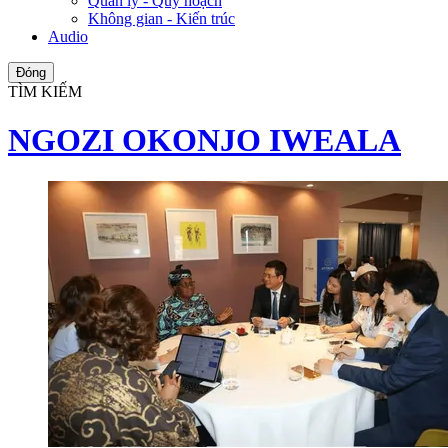
Quản lý - Quy hoạch
Không gian - Kiến trúc
Audio
Đóng
TÌM KIẾM
NGOZI OKONJO IWEALA