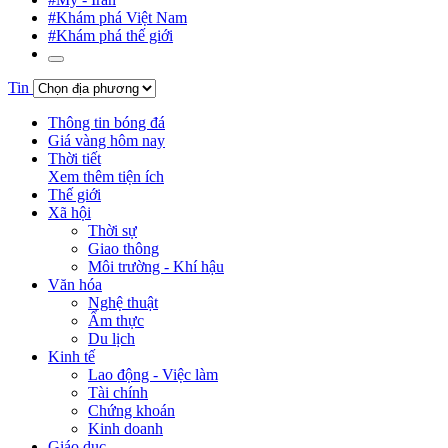
#Khám phá Việt Nam
#Khám phá thế giới
Tin
Thông tin bóng đá
Giá vàng hôm nay
Thời tiết
Xem thêm tiện ích
Thế giới
Xã hội
Thời sự
Giao thông
Môi trường - Khí hậu
Văn hóa
Nghệ thuật
Ẩm thực
Du lịch
Kinh tế
Lao động - Việc làm
Tài chính
Chứng khoán
Kinh doanh
Giáo dục