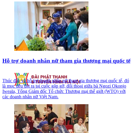
Hỗ trợ doanh nhân nữ tham gia thương mại quốc tế
Thúc đẩy và hỗ trợ doanh nhân nữ tham gia thương mại quốc tế, đó
là mục tiêu đặt ra tại cuộc gặp gỡ, đối thoại giữa bà Ngozi Okonjo
Iweala, Tổng Giám đốc Tổ chức Thương mại thế giới (WTO) với
các doanh nhân nữ Việt Nam.