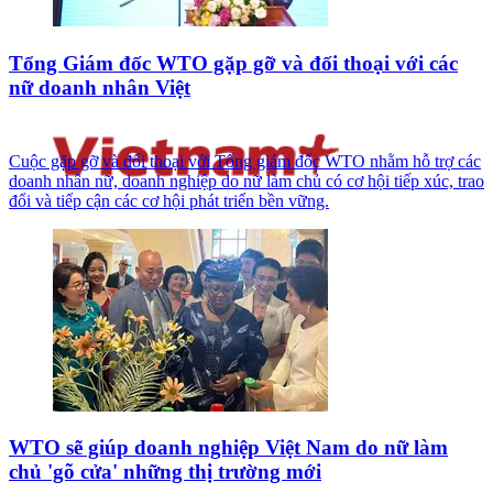
Tổng Giám đốc WTO gặp gỡ và đối thoại với các
nữ doanh nhân Việt
Cuộc gặp gỡ và đối thoại với Tổng giám đốc WTO nhằm hỗ trợ các
doanh nhân nữ, doanh nghiệp do nữ làm chủ có cơ hội tiếp xúc, trao
đổi và tiếp cận các cơ hội phát triển bền vững.
WTO sẽ giúp doanh nghiệp Việt Nam do nữ làm
chủ 'gõ cửa' những thị trường mới