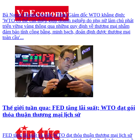
Bà Ngozi Okonjo Iweala - Tổng Giám đốc WTO khẳng định:
'WTO có thể can thiệp giúp doanh nghiệp do phụ nữ làm chủ phát
triển vững vàng thông qua những quy định về thương mại nhằm
đảm bảo tính công bằng, minh bạch, đoán định được thương mại
toàn cầu'...
Thế giới tuần qua: FED tăng lãi suất; WTO đạt gói
thỏa thuận thương mại lịch sử
FED tăng lãi suất và việc WTO đạt thỏa thuận thương mại lịch sử