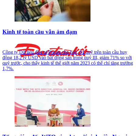
Kinh tế toàn cầu vẫn ảm đạm
Công ty Dữ liệu đầu tư Preqin cho biết, 61 quỹ trên toàn cầu huy
động 18,2 tỷ USD vào bất động sản trong quý III, giảm 71% so với
quý trước, cho thấy kinh tế thế giới năm 2023 có thể chỉ tăng trưởng
1,7%.