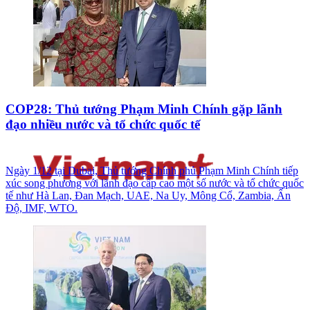
COP28: Thủ tướng Phạm Minh Chính gặp lãnh
đạo nhiều nước và tổ chức quốc tế
Ngày 1/12 tại Dubai, Thủ tướng Chính phủ Phạm Minh Chính tiếp
xúc song phương với lãnh đạo cấp cao một số nước và tổ chức quốc
tế như Hà Lan, Đan Mạch, UAE, Na Uy, Mông Cổ, Zambia, Ấn
Độ, IMF, WTO.