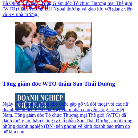
Bà Okonjo-Iweala, Tổng Giám đốc Tổ chức Thương mại Thế giới
(WTO) thăm Trường ĐH Ngoại thương và giao lưu với giảng viên
và SV nhà trường.
Tổng giám đốc WTO thăm Sao Thái Dương
Ngày 17/5, trong khuôn khổ cuộc gặp gỡ và đối thoại với các nữ
doanh nhân tiêu biểu của Việt Nam nhân chuyến công tác Việt
Nam, Tổng giám đốc Tổ chức Thương mại Thế giới (WTO) đã
dành thời gian thăm Công ty Cổ phần Sao Thái Dương - một trong
những doanh nghiệp (DN) tiên phong về kinh doanh bao trùm do
nữ làm chủ.