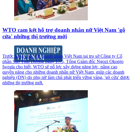
WTO cam kết hỗ trợ doanh nhân nữ Việt Nam 'gõ
cửa' những thị trường mới
Trước hàng chục nữ doanh nhân Việt Nam tại trụ sở Công ty Cổ
phần Sao Thái Dương ngày 17/5, Tổng Giám đốc Ngozi Okonjo
Iweala cho biết, WTO sẽ nỗ lực xây dựng năng lực, nâng cao
quyền năng cho những doanh nhân nữ Việt Nam, giúp các doanh
nghiệp (DN) do phụ nữ làm chủ phát triển vững vàng, 'gõ cửa' được
những thị trường mới.