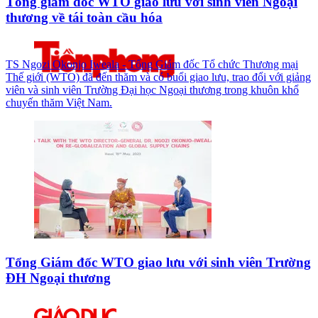
Tổng giám đốc WTO giao lưu với sinh viên Ngoại
thương về tái toàn cầu hóa
TS Ngozi Okonjo Iweala - Tổng Giám đốc Tổ chức Thương mại
Thế giới (WTO) đã đến thăm và có buổi giao lưu, trao đổi với giảng
viên và sinh viên Trường Đại học Ngoại thương trong khuôn khổ
chuyến thăm Việt Nam.
Tổng Giám đốc WTO giao lưu với sinh viên Trường
ĐH Ngoại thương