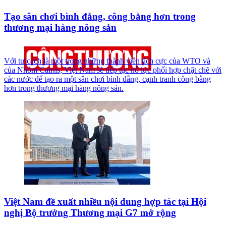
Tạo sân chơi bình đẳng, công bằng hơn trong
thương mại hàng nông sản
Với tư cách là một trong những thành viên tích cực của WTO và
của Nhóm Cairns, Việt Nam sẽ tiếp tục nỗ lực phối hợp chặt chẽ với
các nước để tạo ra một sân chơi bình đẳng, cạnh tranh công bằng
hơn trong thương mại hàng nông sản.
Việt Nam đề xuất nhiều nội dung hợp tác tại Hội
nghị Bộ trưởng Thương mại G7 mở rộng