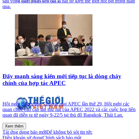
sau vòng đàm phán kéo dài là hai sự kiện thế giới nổi bật trong tuần
qua.
Đẩy mạnh sáng kiến mới tiếp tục là dòng chảy
chính của hợp tác APEC
Hội nghị Bộ trưởng Thương mại APEC lần thứ 29, Hội nghị các
quan chức cao cấp lần thứ hai của APEC 2022 và các cuộc họp liên
quan đã diễn ra từ ngày 9-22/5 tại thủ đô Bangkok, Thái Lan.
Xem thêm
Tải ứng dụng báo mới
Để không bỏ sót tin tức
Điều khoản sử dụng
Chính sách bảo mật