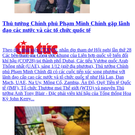
Thủ tướng Chính phủ Phạm Minh Chính gặp lãnh
đạo các nước và các tổ chức quốc tế
Theo đặc phái viên TTXVN, nhân dịp tham dự Hội nghị lần thứ 28
Các bên tham gia Công ước khung của Liên hợp quốc về biến đổi
khí hậu (COP28) tại thành phố Dubai, Các tiểu Vương quốc Arab
Thống nhất (UAE), sáng 1/12 (giờ địa phương), Thủ tướng Chính
phủ Phạm Minh Chính đã có các cuộc tiếp xúc song phương với
lãnh đạo cấp cao các nước và tổ chức quốc tế như Hà Lan, Đan
Mạch, UAE, Na Uy, Mông Cổ, Zambia, Ấn Độ, Quỹ Tiền tệ Quốc
tế (IMF), Tổ chức Thương mại Thế giới (WTO) và nguyên Thủ
tướng Anh Tony Blair - Đặc phái viên khí hậu của Tổng thống Hoa
Kỳ John Kerry...