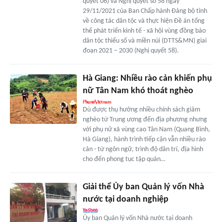
quyết 06) và Nghị quyết số 58 ngày
29/11/2021 của Ban Chấp hành Đảng bộ tỉnh
về công tác dân tộc và thực hiện Đề án tổng
thể phát triển kinh tế - xã hội vùng đồng bào
dân tộc thiểu số và miền núi (DTTS&MN) giai
đoạn 2021 – 2030 (Nghị quyết 58).
Hà Giang: Nhiều rào cản khiến phụ
nữ Tân Nam khó thoát nghèo
Dù được thụ hưởng nhiều chính sách giảm
nghèo từ Trung ương đến địa phương nhưng
với phụ nữ xã vùng cao Tân Nam (Quang Bình,
Hà Giang), hành trình tiếp cận vẫn nhiều rào
cản - từ ngôn ngữ, trình độ dân trí, địa hình
cho đến phong tục tập quán…
Giải thể Ủy ban Quản lý vốn Nhà
nước tại doanh nghiệp
Ủy ban Quản lý vốn Nhà nước tại doanh