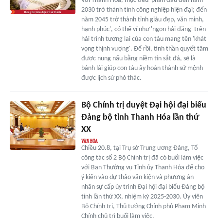
Với Thanh Hóa, mục tiêu 'phấn đấu đến năm
2030 trở thành tỉnh công nghiệp hiện đại; đến
năm 2045 trở thành tỉnh giàu đẹp, văn minh,
hạnh phúc', có thể ví như 'ngọn hải đăng' trên
hải trình tương lai của con tàu mang tên 'khát
vọng thịnh vượng'. Để rồi, tinh thần quyết tâm
được nung nấu bằng niềm tin sắt đá, sẽ là
bánh lái giúp con tàu ấy hoàn thành sứ mệnh
được lịch sử phó thác.
Bộ Chính trị duyệt Đại hội đại biểu
Đảng bộ tỉnh Thanh Hóa lần thứ
XX
Chiều 20.8, tại Trụ sở Trung ương Đảng, Tổ
công tác số 2 Bộ Chính trị đã có buổi làm việc
với Ban Thường vụ Tỉnh ủy Thanh Hóa để cho
ý kiến vào dự thảo văn kiện và phương án
nhân sự cấp ủy trình Đại hội đại biểu Đảng bộ
tỉnh lần thứ XX, nhiệm kỳ 2025-2030. Ủy viên
Bộ Chính trị, Thủ tướng Chính phủ Phạm Minh
Chính chủ trì buổi làm việc.