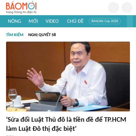
NÓNG
MỚI
VIDEO
CHỦ ĐỀ
#ASEAN Cup 2026
#Trí tuệ nhân tạo
#Mỹ - Iran
#Khám phá Việt Nam
TÌM KIẾM
NGHỊ QUYẾT 58
#Khám phá thế giới
'Sửa đổi Luật Thủ đô là tiền đề để TP.HCM
làm Luật Đô thị đặc biệt'