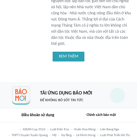
nguyên độc lập dân tộc gắn liền với chủ nghĩa
xã hội, lập nên Nhà nước Việt Nam dân chủ
cộng hòa - Nhà nước công nông đầu tiên ở khu
vực Đông Nam Á. Thắng lợi vĩ đại của Cách
mạng Tháng Tám có ý nghĩa to lớn không chỉ
với dân tộc Việt Nam, mà còn với tất cả các
dân tộc thuộc địa và nửa thuộc địa trên toàn
thế giới.
XEM THÊM
TẢI ỨNG DỤNG BÁO MỚI
ĐỂ KHÔNG BỎ SÓT TIN TỨC
Điều khoản sử dụng
Chính sách bảo mật
ASEAN Cup 2026
Luật Kiến Trúc
Huấn Hoa Hồng
Liên Bang Nga
THPT Chuyên Tuyên Quang
Mỹ
Hạ Tầng
Lê Minh Hưng
Luật Phát Triển Đô Thị