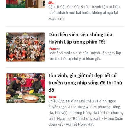
Cậu Út Cậu Con Cúc 5 của Huỳnh Lập sở hữu
nhiều khách mời hài hước, không ai ngờ lại
xuất hiện.
Dàn diễn viên siêu khủng của
Huỳnh Lập trong phim Tết
Loạt ảnh mới chia sẻ của Huỳnh Lập ngay lập
tức thu hút sự chú ý từ khán giả.
Tôn vinh, gìn giữ nét đẹp Tết cổ
truyền trong nhịp sống đô thị Thủ
đô
Chiều 6/2, tại đình Nội Châu và đình Ngọc
Xuyên (ngõ 200 đường Âu Cơ, phường Hồng
Hà, Hà Nội), phường Hồng Hà tổ chức chương
trình Ngày hội 'Bánh chưng xanh - Mừng Xuân
đoàn kết - Vui Tết Hồng Hà'.