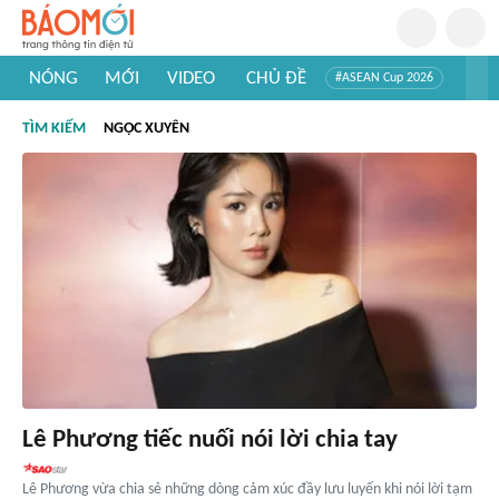
NÓNG
MỚI
VIDEO
CHỦ ĐỀ
#ASEAN Cup 2026
#Trí tuệ nhân tạo
#Mỹ - Iran
#Khám phá Việt Nam
TÌM KIẾM
NGỌC XUYÊN
#Khám phá thế giới
Lê Phương tiếc nuối nói lời chia tay
Lê Phương vừa chia sẻ những dòng cảm xúc đầy lưu luyến khi nói lời tạm