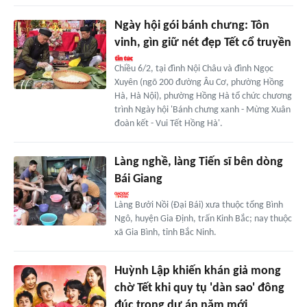
Ngày hội gói bánh chưng: Tôn
vinh, gìn giữ nét đẹp Tết cổ truyền
Chiều 6/2, tại đình Nội Châu và đình Ngọc
Xuyên (ngõ 200 đường Âu Cơ, phường Hồng
Hà, Hà Nội), phường Hồng Hà tổ chức chương
trình Ngày hội 'Bánh chưng xanh - Mừng Xuân
đoàn kết - Vui Tết Hồng Hà'.
Làng nghề, làng Tiến sĩ bên dòng
Bái Giang
Làng Bưởi Nồi (Đại Bái) xưa thuộc tổng Bình
Ngô, huyện Gia Định, trấn Kinh Bắc; nay thuộc
xã Gia Bình, tỉnh Bắc Ninh.
Huỳnh Lập khiến khán giả mong
chờ Tết khi quy tụ 'dàn sao' đông
đúc trong dự án năm mới