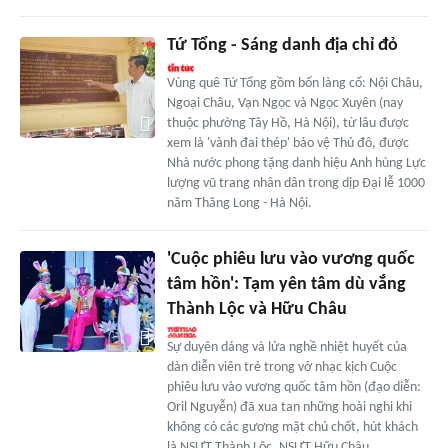
Tứ Tổng - Sáng danh địa chỉ đỏ
Vùng quê Tứ Tổng gồm bốn làng cổ: Nội Châu,
Ngoại Châu, Vạn Ngọc và Ngọc Xuyên (nay
thuộc phường Tây Hồ, Hà Nội), từ lâu được
xem là 'vành đai thép' bảo vệ Thủ đô, được
Nhà nước phong tặng danh hiệu Anh hùng Lực
lượng vũ trang nhân dân trong dịp Đại lễ 1000
năm Thăng Long - Hà Nội.
'Cuộc phiêu lưu vào vương quốc
tâm hồn': Tạm yên tâm dù vắng
Thành Lộc và Hữu Châu
Sự duyên dáng và lửa nghề nhiệt huyết của
dàn diễn viên trẻ trong vở nhạc kịch Cuộc
phiêu lưu vào vương quốc tâm hồn (đạo diễn:
Oril Nguyễn) đã xua tan những hoài nghi khi
không có các gương mặt chủ chốt, hút khách
là NSƯT Thành Lộc, NSƯT Hữu Châu…