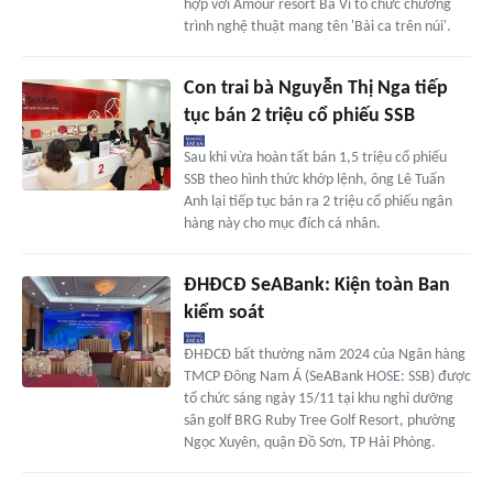
hợp với Amour resort Ba Vì tổ chức chương
trình nghệ thuật mang tên 'Bài ca trên núi'.
Con trai bà Nguyễn Thị Nga tiếp
tục bán 2 triệu cổ phiếu SSB
Sau khi vừa hoàn tất bán 1,5 triệu cổ phiếu
SSB theo hình thức khớp lệnh, ông Lê Tuấn
Anh lại tiếp tục bán ra 2 triệu cổ phiếu ngân
hàng này cho mục đích cá nhân.
ĐHĐCĐ SeABank: Kiện toàn Ban
kiểm soát
ĐHĐCĐ bất thường năm 2024 của Ngân hàng
TMCP Đông Nam Á (SeABank HOSE: SSB) được
tổ chức sáng ngày 15/11 tại khu nghỉ dưỡng
sân golf BRG Ruby Tree Golf Resort, phường
Ngọc Xuyên, quận Đồ Sơn, TP Hải Phòng.