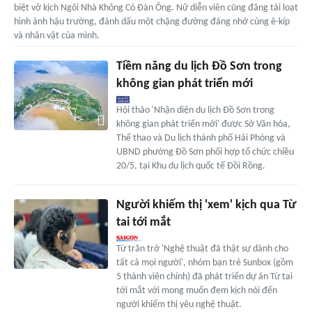
biệt vở kịch Ngôi Nhà Không Có Đàn Ông. Nữ diễn viên cũng đăng tải loạt
hình ảnh hậu trường, đánh dấu một chặng đường đáng nhớ cùng ê-kíp
và nhân vật của mình.
Tiềm năng du lịch Đồ Sơn trong
không gian phát triển mới
Hội thảo 'Nhận diện du lịch Đồ Sơn trong
không gian phát triển mới' được Sở Văn hóa,
Thể thao và Du lịch thành phố Hải Phòng và
UBND phường Đồ Sơn phối hợp tổ chức chiều
20/5, tại Khu du lịch quốc tế Đồi Rồng.
Người khiếm thị 'xem' kịch qua Từ
tai tới mắt
Từ trăn trở 'Nghệ thuật đã thật sự dành cho
tất cả mọi người', nhóm bạn trẻ Sunbox (gồm
5 thành viên chính) đã phát triển dự án Từ tai
tới mắt với mong muốn đem kịch nói đến
người khiếm thị yêu nghệ thuật.