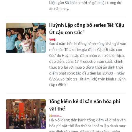
biệt, gần 50 khách mời sẽ góp mặt trong dự
án năm nay.
Huỳnh Lập công bố series Tết 'Cậu
Út cậu con Cúc'
Sau 4 năm bền bỉ đồng hành cùng khán giả vào
mỗi mùa Tết, series gia đình 'Cậu Út cậu con
Cúc' do Huỳnh Lập đảm nhận vai trò biên kịch,
đạo diễn, cùng 17 Production sản xuất, chính
thức trở lại với mùa 5 đồng thời ấn định thời
điểm phát sóng tập đầu tiên lúc 20h00 – ngày
8/2/2026 (tức 21 Tết âm lịch) trên kênh Huỳnh
Lập Official.
Tổng kiểm kê di sản văn hóa phi
vật thể
Hà Nội đang tiến hành tổng kiểm kê di sản văn
hóa phi vật thể lần thứ hai nhằm lập danh mục