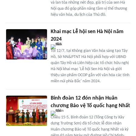
và lan tỏa những nét đẹp, giá trị của sen Hà
Nội qua đó góp phần nâng tầm vị thế thương
hiệu văn hóa, du lịch của Thủ đô.
Khai mạc Lễ hội sen Hà Nội năm
2024
Tối 12/7, tại Không gian Văn hóa sáng tạo Tây
Hồ, Sở NN&PTNT Hà Nội phối hợp với UBND
quận Tây Hồ và Liên hiệp các tổ chức hữu nghị
Hà Nội khai mạc 'Lễ hội Sen Hà Nội và giới
thiệu sản phẩm OCOP gắn với văn hóa các tỉnh
miền núi phía Bắc' năm 2024.
Binh đoàn 12 đón nhận Huân
chương Bảo vệ Tổ quốc hạng Nhất
Chiều 15-5, Binh đoàn 12 (Tổng Công ty Xây
dựng Trường Sơn) đã tổ chức lễ đón nhận
Huân chương Bảo vệ Tổ quốc hạng Nhất và kỷ
niệm 65 năm Ngày mở đường Hồ Chí Minh-