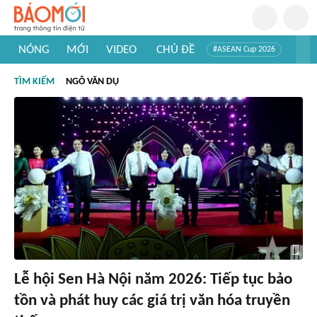
NÓNG
MỚI
VIDEO
CHỦ ĐỀ
#ASEAN Cup 2026
#Trí tuệ nhân tạo
#Mỹ - Iran
#Khám phá Việt Nam
TÌM KIẾM
NGÔ VĂN DỤ
#Khám phá thế giới
Lễ hội Sen Hà Nội năm 2026: Tiếp tục bảo
tồn và phát huy các giá trị văn hóa truyền