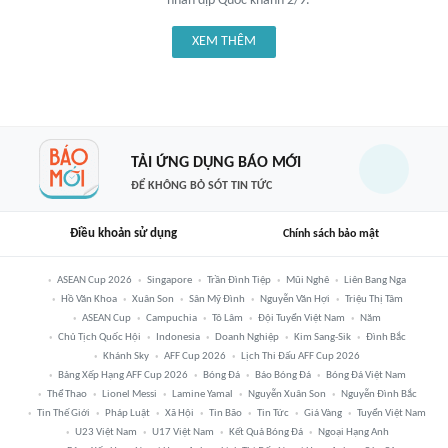
nhân dịp Quốc khánh 2/9.
XEM THÊM
TẢI ỨNG DỤNG BÁO MỚI
ĐỂ KHÔNG BỎ SÓT TIN TỨC
Điều khoản sử dụng
Chính sách bảo mật
ASEAN Cup 2026
Singapore
Trần Đình Tiệp
Mũi Nghê
Liên Bang Nga
Hồ Văn Khoa
Xuân Son
Sân Mỹ Đình
Nguyễn Văn Hợi
Triệu Thị Tâm
ASEAN Cup
Campuchia
Tô Lâm
Đội Tuyển Việt Nam
Năm
Chủ Tịch Quốc Hội
Indonesia
Doanh Nghiệp
Kim Sang-Sik
Đình Bắc
Khánh Sky
AFF Cup 2026
Lịch Thi Đấu AFF Cup 2026
Bảng Xếp Hạng AFF Cup 2026
Bóng Đá
Báo Bóng Đá
Bóng Đá Việt Nam
Thể Thao
Lionel Messi
Lamine Yamal
Nguyễn Xuân Son
Nguyễn Đình Bắc
Tin Thế Giới
Pháp Luật
Xã Hội
Tin Bão
Tin Tức
Giá Vàng
Tuyển Việt Nam
U23 Việt Nam
U17 Việt Nam
Kết Quả Bóng Đá
Ngoại Hạng Anh