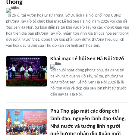
thống
Tối 26-6, tại Vườn hoa Lý Tự Trọng, Sở Du lịch Hà Nội phối hợp UBND
phường Tây Hồ tổ chức khai mạc Lễ hội Sen Hà Nội năm 2026 với chủ đề
'Sắc Sen Hà Nội'. Sự kiện diễn ra tại khu vực Hồ Tây và các không gian văn
hóa trên địa bàn phường Tây Hồ, nhằm tôn vinh giá trị của hoa sen trong
đời sống người Việt, đồng thời góp phần xây dựng thương hiệu du lịch
văn hóa đặc trưng của Thủ đô gắn với hình ảnh hoa sen.
Khai mạc Lễ hội Sen Hà Nội 2026
Với chuỗi hoạt động phong phú, đa dạng tại
ba khu vực quanh Hồ Tây, 16 xã, phường và
vùng trồng sen, Lễ hội Sen Hà Nội 2026 là lễ
hội tôn vinh vẻ đẹp của sen lớn nhất từ trước
đến nay tại Hà Nội.
Phú Thọ gặp mặt các đồng chí
lãnh đạo, nguyên lãnh đạo Đảng,
Nhà nước và tướng lĩnh người
quê hương nhân dịp Xuân mới