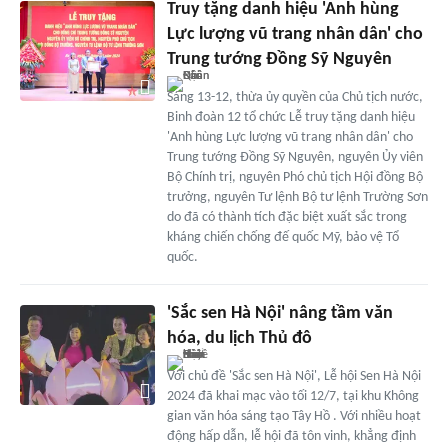
Truy tặng danh hiệu 'Anh hùng
Lực lượng vũ trang nhân dân' cho
Trung tướng Đồng Sỹ Nguyên
Sáng 13-12, thừa ủy quyền của Chủ tịch nước,
Binh đoàn 12 tổ chức Lễ truy tặng danh hiệu
'Anh hùng Lực lượng vũ trang nhân dân' cho
Trung tướng Đồng Sỹ Nguyên, nguyên Ủy viên
Bộ Chính trị, nguyên Phó chủ tịch Hội đồng Bộ
trưởng, nguyên Tư lệnh Bộ tư lệnh Trường Sơn
do đã có thành tích đặc biệt xuất sắc trong
kháng chiến chống đế quốc Mỹ, bảo vệ Tổ
quốc.
'Sắc sen Hà Nội' nâng tầm văn
hóa, du lịch Thủ đô
Với chủ đề 'Sắc sen Hà Nội', Lễ hội Sen Hà Nội
2024 đã khai mạc vào tối 12/7, tại khu Không
gian văn hóa sáng tạo Tây Hồ . Với nhiều hoạt
động hấp dẫn, lễ hội đã tôn vinh, khẳng định