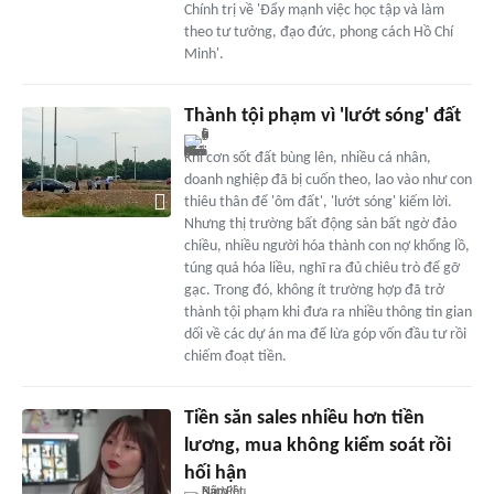
Chính trị về 'Đẩy mạnh việc học tập và làm
theo tư tưởng, đạo đức, phong cách Hồ Chí
Minh'.
Thành tội phạm vì 'lướt sóng' đất
Khi cơn sốt đất bùng lên, nhiều cá nhân,
doanh nghiệp đã bị cuốn theo, lao vào như con
thiêu thân để 'ôm đất', 'lướt sóng' kiếm lời.
Nhưng thị trường bất động sản bất ngờ đảo
chiều, nhiều người hóa thành con nợ khổng lồ,
túng quá hóa liều, nghĩ ra đủ chiêu trò để gỡ
gạc. Trong đó, không ít trường hợp đã trở
thành tội phạm khi đưa ra nhiều thông tin gian
dối về các dự án ma để lừa góp vốn đầu tư rồi
chiếm đoạt tiền.
Tiền săn sales nhiều hơn tiền
lương, mua không kiểm soát rồi
hối hận