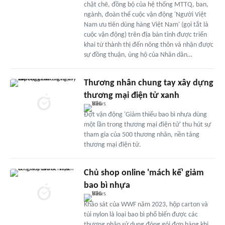
chặt chẽ, đồng bộ của hệ thống MTTQ, ban,
ngành, đoàn thể cuộc vận động 'Người Việt
Nam ưu tiên dùng hàng Việt Nam' (gọi tắt là
cuộc vận động) trên địa bàn tỉnh được triển
khai từ thành thị đến nông thôn và nhận được
sự đồng thuận, ủng hộ của Nhân dân…
Thương nhân chung tay xây dựng
thương mại điện tử xanh
Đợt vận động 'Giảm thiểu bao bì nhựa dùng
một lần trong thương mại điện tử' thu hút sự
tham gia của 500 thương nhân, nền tảng
thương mại điện tử.
Chủ shop online 'mách kế' giảm
bao bì nhựa
Khảo sát của WWF năm 2023, hộp carton và
túi nylon là loại bao bì phổ biến được các
thương nhân sử dụng đóng gói đơn hàng khi