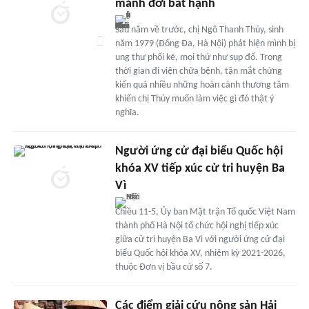
mảnh đời bất hạnh
Sáu năm về trước, chị Ngô Thanh Thủy, sinh
năm 1979 (Đống Đa, Hà Nội) phát hiện mình bị
ung thư phổi kẽ, mọi thứ như sụp đổ. Trong
thời gian đi viện chữa bệnh, tận mắt chứng
kiến quá nhiều những hoàn cảnh thương tâm
khiến chị Thủy muốn làm việc gì đó thật ý
nghĩa.
Người ứng cử đại biểu Quốc hội
khóa XV tiếp xúc cử tri huyện Ba
Vì
Chiều 11-5, Ủy ban Mặt trận Tổ quốc Việt Nam
thành phố Hà Nội tổ chức hội nghị tiếp xúc
giữa cử tri huyện Ba Vì với người ứng cử đại
biểu Quốc hội khóa XV, nhiệm kỳ 2021-2026,
thuộc Đơn vị bầu cử số 7.
Các điểm giải cứu nông sản Hải