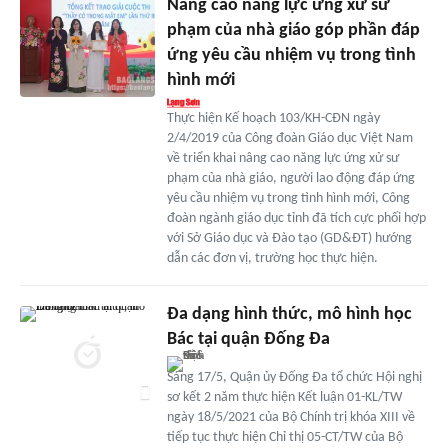
Nâng cao năng lực ứng xử sư
phạm của nhà giáo góp phần đáp
ứng yêu cầu nhiệm vụ trong tình
hình mới
Thực hiện Kế hoạch 103/KH-CĐN ngày
2/4/2019 của Công đoàn Giáo dục Việt Nam
về triển khai nâng cao năng lực ứng xử sư
phạm của nhà giáo, người lao động đáp ứng
yêu cầu nhiệm vụ trong tình hình mới, Công
đoàn ngành giáo dục tỉnh đã tích cực phối hợp
với Sở Giáo dục và Đào tạo (GD&ĐT) hướng
dẫn các đơn vị, trường học thực hiện.
Đa dạng hình thức, mô hình học
Bác tại quận Đống Đa
Sáng 17/5, Quận ủy Đống Đa tổ chức Hội nghị
sơ kết 2 năm thực hiện Kết luận 01-KL/TW
ngày 18/5/2021 của Bộ Chính trị khóa XIII về
tiếp tục thực hiện Chỉ thị 05-CT/TW của Bộ