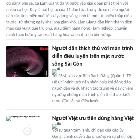
đỏ nặng phù sa, xã Lâm Giang đang bước vào giai đoạn phát triển với
nhiều cơ hội. Đây là nơi hội tụ của 11 dân tộc, trong đó có nhiều người
dân các tỉnh miền xuôi lên xây dựng vùng kinh tế mới từ nhiều thập niên
trước. Từ những ngày khai phá gian khó, Lâm Giang dần hình thành diện
mạo của vùng quê trù phú, giàu tiềm năng nông - lâm nghiệp, chuyển
mình theo hướng sản xuất hàng hóa và phát triển bền vững.
Người dân thích thú với màn trình
diễn điêu luyện trên mặt nước
sông Sài Gòn
Tối 26/4, khu vực Bến Bạch Đằng (Quận 1, TP
Hồ Chí Minh) trở nên nhộn nhịp khi đông đảo
người dân và du khách tập trung về đây chiêm
ngưỡng những màn trình diễn thể thao dưới
nước đặc sắc và điêu luyện.
Người Việt ưu tiên dùng hàng Việt
Với sự quan tâm lãnh, chỉ đạo của cấp ủy
Đảng, chính quyền địa phương và sự phối hợp