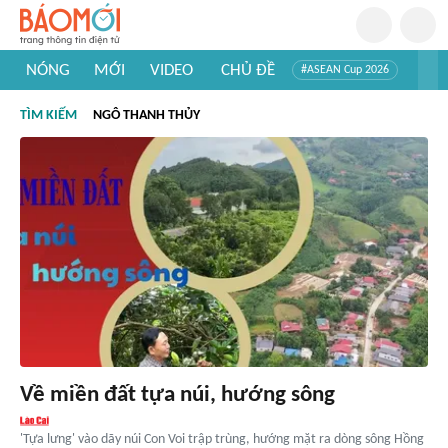
NÓNG
MỚI
VIDEO
CHỦ ĐỀ
#ASEAN Cup 2026
#Trí tuệ nhân tạo
#Mỹ - Iran
#Khám phá Việt Nam
TÌM KIẾM
NGÔ THANH THỦY
#Khám phá thế giới
Về miền đất tựa núi, hướng sông
'Tựa lưng' vào dãy núi Con Voi trập trùng, hướng mặt ra dòng sông Hồng