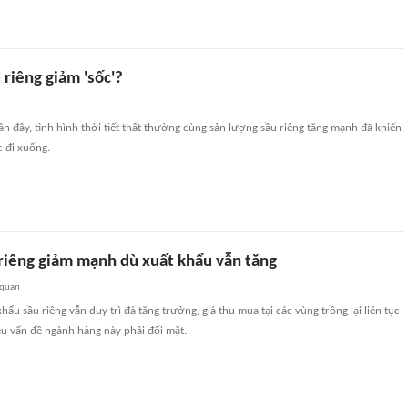
 riêng giảm 'sốc'?
 đây, tình hình thời tiết thất thường cùng sản lượng sầu riêng tăng mạnh đã khiến
c đi xuống.
 riêng giảm mạnh dù xuất khẩu vẫn tăng
 quan
ẩu sầu riêng vẫn duy trì đà tăng trưởng, giá thu mua tại các vùng trồng lại liên tục
ều vấn đề ngành hàng này phải đối mặt.