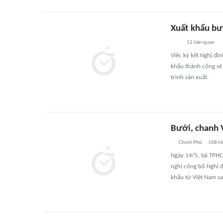
Xuất khẩu bư
12
liên quan
Việc ký kết Nghị đị
khẩu thành công sẽ
trình sản xuất.
Bưởi, chanh 
Chính Phủ
108
li
Ngày 14/5, tại TPH
nghị công bố Nghị đ
khẩu từ Việt Nam s