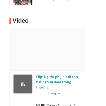
Video
Clip: Người phụ nữ đi chợ
bất ngờ bị đâm trọng
thương
5
liên quan
[CLIP]: Toàn cảnh vụ khám