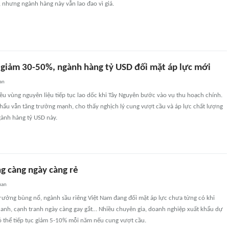
 nhưng ngành hàng này vẫn lao đao vì giá.
g giảm 30-50%, ngành hàng tỷ USD đối mặt áp lực mới
an
hiều vùng nguyên liệu tiếp tục lao dốc khi Tây Nguyên bước vào vụ thu hoạch chính.
khẩu vẫn tăng trưởng mạnh, cho thấy nghịch lý cung vượt cầu và áp lực chất lượng
gành hàng tỷ USD này.
ng càng ngày càng rẻ
uan
trưởng bùng nổ, ngành sầu riêng Việt Nam đang đối mặt áp lực chưa từng có khi
anh, cạnh tranh ngày càng gay gắt… Nhiều chuyên gia, doanh nghiệp xuất khẩu dự
có thể tiếp tục giảm 5-10% mỗi năm nếu cung vượt cầu.