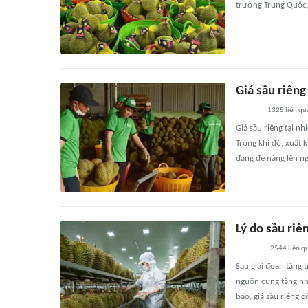
trường Trung Quốc,
Giá sầu riên
1325
liên qu
Giá sầu riêng tại n
Trong khi đó, xuất 
đang đè nặng lên n
Lý do sầu riê
2544
liên q
Sau giai đoạn tăng 
nguồn cung tăng nh
báo, giá sầu riêng 