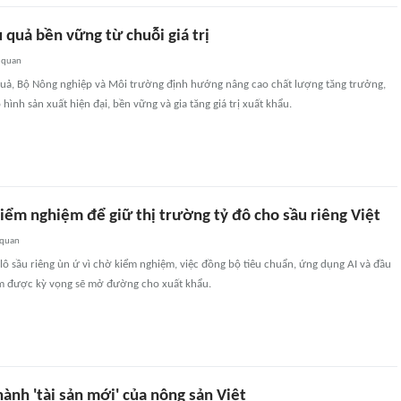
 quả bền vững từ chuỗi giá trị
 quan
quả, Bộ Nông nghiệp và Môi trường định hướng nâng cao chất lượng tăng trưởng,
hình sản xuất hiện đại, bền vững và gia tăng giá trị xuất khẩu.
iểm nghiệm để giữ thị trường tỷ đô cho sầu riêng Việt
 quan
 lô sầu riêng ùn ứ vì chờ kiểm nghiệm, việc đồng bộ tiêu chuẩn, ứng dụng AI và đầu
m được kỳ vọng sẽ mở đường cho xuất khẩu.
hành 'tài sản mới' của nông sản Việt