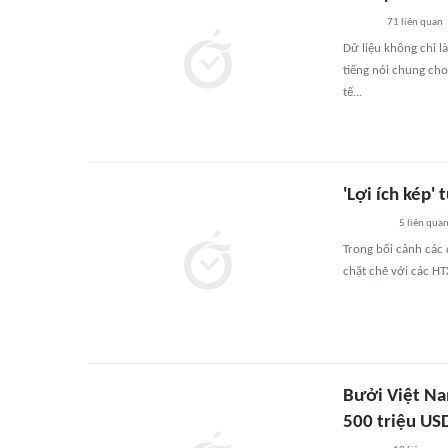
71
liên quan
Dữ liệu không chỉ l
tiếng nói chung cho
tế...
'Lợi ích kép'
5
liên qua
Trong bối cảnh các 
chặt chẽ với các HT
Bưởi Việt Na
500 triệu US