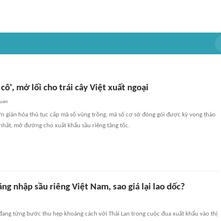
cô', mở lối cho trái cây Việt xuất ngoại
quan
ơn giản hóa thủ tục cấp mã số vùng trồng, mã số cơ sở đóng gói được kỳ vọng tháo
nhất, mở đường cho xuất khẩu sầu riêng tăng tốc.
ng nhập sầu riêng Việt Nam, sao giá lại lao dốc?
đang từng bước thu hẹp khoảng cách với Thái Lan trong cuộc đua xuất khẩu vào thị