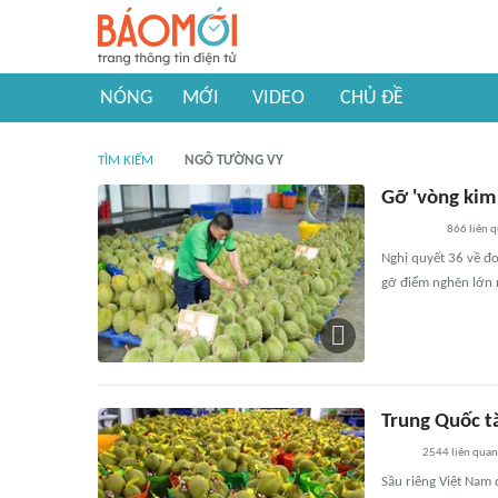
NÓNG
MỚI
VIDEO
CHỦ ĐỀ
TÌM KIẾM
NGÔ TƯỜNG VY
Gỡ 'vòng kim 
866
liên 
Nghị quyết 36 về đ
gỡ điểm nghẽn lớn 
Trung Quốc tă
2544
liên quan
Sầu riêng Việt Nam 