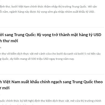
n
 định thư, bưởi Việt Nam chính thức thâm nhập thị trường Trung Quốc. Với sản
mỗi năm, ngành hàng này được kỳ vọng sớm gia nhập nhóm xuất khẩu tỷ USD.
ởi sang Trung Quốc: Kỳ vọng trở thành mặt hàng tỷ USD
h thư mới
an
nh thư về kiểm dịch thực vật mở cánh cửa cho bưởi da xanh và bưởi 5 roi tiến sâu
ng Quốc, dự kiến mang về 500 triệu USD ngay trong năm nay.
h Việt Nam xuất khẩu chính ngạch sang Trung Quốc theo
ư mới
n
uốc chính thức ký kết Nghị định thư kiểm dịch thực vật, mở cửa thị trường chính