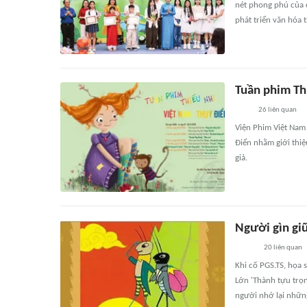
nét phong phú của 
phát triển văn hóa t
Tuần phim Th
26
liên quan
Viện Phim Việt Nam
Điển nhằm giới thiệ
giả.
Người gìn gi
20
liên quan
Khi cố PGS.TS, họa
Lớn 'Thành tựu trọn
người nhớ lại những