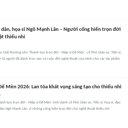
 dân, họa sĩ Ngô Mạnh Lân – Người cống hiến trọn đời
t thiếu nhi
 Giải thưởng Lớn 'Thành tựu trọn đời - Hiệp sĩ Dế Mèn', cố Phó Giáo sư, Tiến sĩ,
n là người đã dành trọn vẹn cả cuộc đời nghệ thuật của mình cho các tác phẩm
Dế Mèn 2026: Lan tỏa khát vọng sáng tạo cho thiếu nhi
n
ành tựu trọn đời - Hiệp sĩ Dế Mèn' vinh danh cố Phó Giáo sư, Tiến sĩ, họa sĩ, đạo
dân Ngô Mạnh Lân, vì những cống hiến trọn đời cho nghệ thuật thiếu nhi