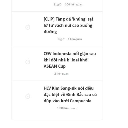
11 giờ
104
liên quan
[CLIP] Tảng đá 'khủng' sạt
lở từ vách núi cao xuống
đường
4 giờ
4
liên quan
CĐV Indonesia nổi giận sau
khi đội nhà bị loại khỏi
ASEAN Cup
2
liên quan
HLV Kim Sang-sik nói điều
đặc biệt về Đình Bắc sau cú
đúp vào lưới Campuchia
3538
liên quan