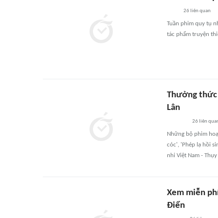
26
liên quan
Tuần phim quy tụ n
tác phẩm truyện thi
Thưởng thức
Lân
26
liên qua
Những bộ phim hoạt
cóc', 'Phép lạ hồi s
nhi Việt Nam - Thụy 
Xem miễn phí
Điển