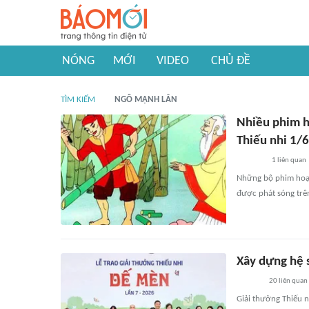
NÓNG
MỚI
VIDEO
CHỦ ĐỀ
TÌM KIẾM
NGÔ MẠNH LÂN
Nhiều phim h
Thiếu nhi 1/6
1
liên quan
Những bộ phim hoạt
được phát sóng trên
Xây dựng hệ s
20
liên quan
Giải thưởng Thiếu 