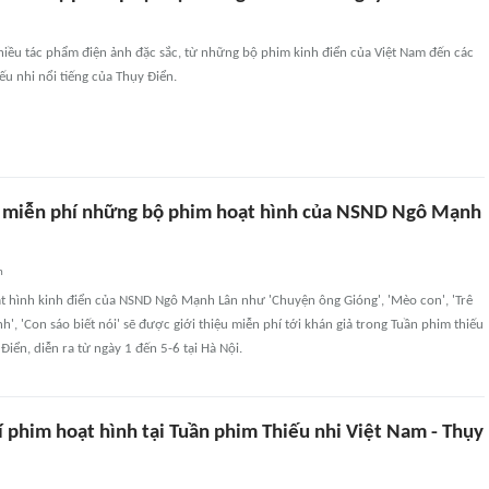
hiều tác phẩm điện ảnh đặc sắc, từ những bộ phim kinh điển của Việt Nam đến các
ếu nhi nổi tiếng của Thụy Điển.
 miễn phí những bộ phim hoạt hình của NSND Ngô Mạnh
n
 hình kinh điển của NSND Ngô Mạnh Lân như 'Chuyện ông Gióng', 'Mèo con', 'Trê
inh', 'Con sáo biết nói' sẽ được giới thiệu miễn phí tới khán giả trong Tuần phim thiếu
Điển, diễn ra từ ngày 1 đến 5-6 tại Hà Nội.
 phim hoạt hình tại Tuần phim Thiếu nhi Việt Nam - Thụy