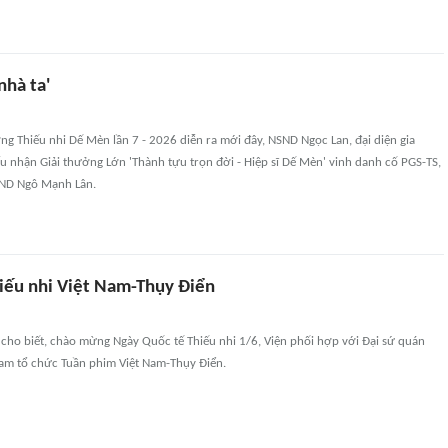
nhà ta'
ưởng Thiếu nhi Dế Mèn lần 7 - 2026 diễn ra mới đây, NSND Ngọc Lan, đại diện gia
ấu nhận Giải thưởng Lớn 'Thành tựu trọn đời - Hiệp sĩ Dế Mèn' vinh danh cố PGS-TS,
NSND Ngô Mạnh Lân.
iếu nhi Việt Nam-Thụy Điển
cho biết, chào mừng Ngày Quốc tế Thiếu nhi 1/6, Viện phối hợp với Đại sứ quán
Nam tổ chức Tuần phim Việt Nam-Thụy Điển.