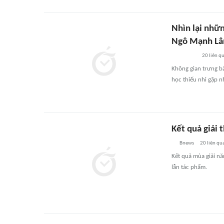
Nhìn lại nhữ
Ngô Mạnh Lâ
20
liên q
Không gian trưng bà
học thiếu nhi gặp n
Kết quả giải
Bnews
20
liên qu
Kết quả mùa giải nă
lẫn tác phẩm.