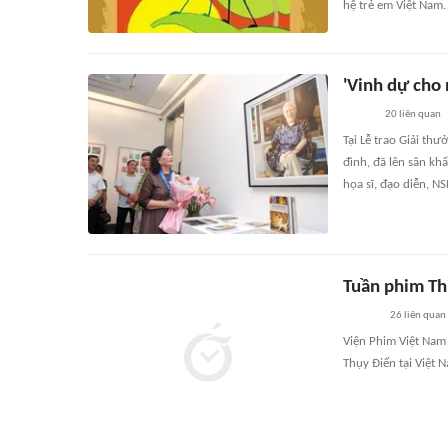
hệ trẻ em Việt Nam.
'Vinh dự cho 
20
liên quan
Tại Lễ trao Giải th
đình, đã lên sân kh
họa sĩ, đạo diễn, 
Tuần phim Th
26
liên quan
Viện Phim Việt Nam 
Thụy Điển tại Việt 