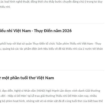
các loại hình nghệ thuật, đồng thời cho thấy bước chuyển đáng chú ý trong tư duy
hiếu nhi.
iếu nhi Việt Nam - Thụy Điển năm 2026
 phối hợp với Đại sứ quán Thụy Điển tổ chức Tuần phim Thiếu nhi Việt Nam - Thụy
u, quảng bá các tác phẩm điện ảnh tiêu biểu về đề tài thiếu nhi của 2 nước tới khán
ữ một phần tuổi thơ Việt Nam
 sĩ, đạo diễn, Nghệ sĩ Nhân dân (NSND) Ngô Mạnh Lân được vinh danh Giải thưởng
 đời - Hiệp sĩ Dế Mèn' tại Lễ trao giải thưởng Thiếu nhi Dế Mèn năm nay, nhiều
 bộ phim hoạt hình, những nét vẽ và nhân vật đã đi cùng tuổi thơ của biết bao thế