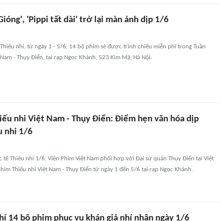
ióng', 'Pippi tất dài' trở lại màn ảnh dịp 1/6
hiếu nhi, từ ngày 1 - 5/6, 14 bộ phim sẽ được trình chiếu miễn phí trong Tuần
 Nam - Thụy Điển, tại rạp Ngọc Khánh, 523 Kim Mã, Hà Nội.
iếu nhi Việt Nam - Thụy Điển: Điểm hẹn văn hóa dịp
u nhi 1/6
tế Thiếu nhi 1/6, Viện Phim Việt Nam phối hợp với Đại sứ quán Thụy Điển tại Việt
im Thiếu nhi Việt Nam - Thụy Điển từ ngày 1 đến 5/6 tại rạp Ngọc Khánh.
hí 14 bộ phim phục vụ khán giả nhí nhân ngày 1/6