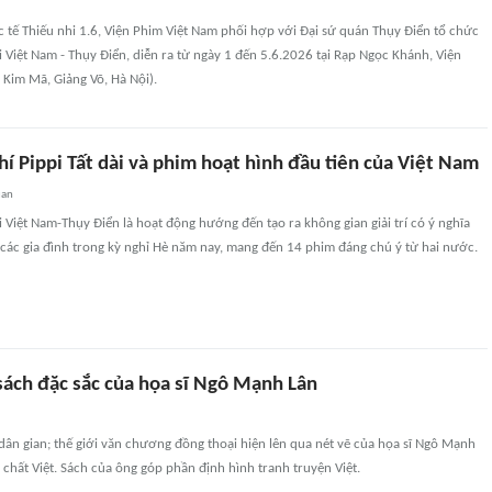
tế Thiếu nhi 1.6, Viện Phim Việt Nam phối hợp với Đại sứ quán Thụy Điển tổ chức
 Việt Nam - Thụy Điển, diễn ra từ ngày 1 đến 5.6.2026 tại Rạp Ngọc Khánh, Viện
Kim Mã, Giảng Võ, Hà Nội).
í Pippi Tất dài và phim hoạt hình đầu tiên của Việt Nam
uan
 Việt Nam-Thụy Điển là hoạt động hướng đến tạo ra không gian giải trí có ý nghĩa
các gia đình trong kỳ nghỉ Hè năm nay, mang đến 14 phim đáng chú ý từ hai nước.
ách đặc sắc của họa sĩ Ngô Mạnh Lân
ân gian; thế giới văn chương đồng thoại hiện lên qua nét vẽ của họa sĩ Ngô Mạnh
chất Việt. Sách của ông góp phần định hình tranh truyện Việt.