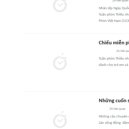
26
liên quan
Nhân dịp Ngày Quốc 
Tuần phim Thiếu nhi
Phim Việt Nam (523 
Chiếu miễn ph
26
liên q
Tuần phim Thiếu nhi
dành cho trẻ em và 
Những cuốn s
20
liên quan
Những câu chuyện d
Lân sống động, đậm 