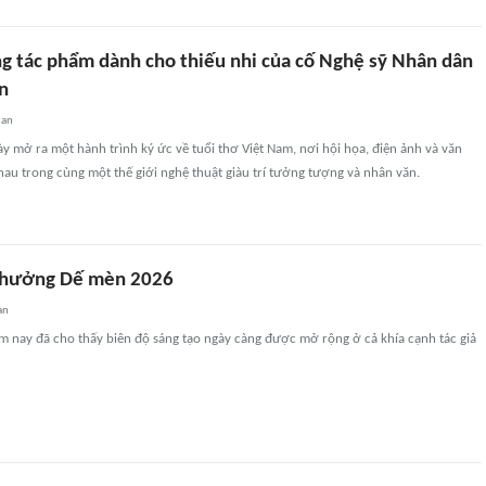
ng tác phẩm dành cho thiếu nhi của cố Nghệ sỹ Nhân dân
n
uan
y mở ra một hành trình ký ức về tuổi thơ Việt Nam, nơi hội họa, điện ảnh và văn
hau trong cùng một thế giới nghệ thuật giàu trí tưởng tượng và nhân văn.
 thưởng Dế mèn 2026
an
m nay đã cho thấy biên độ sáng tạo ngày càng được mở rộng ở cả khía cạnh tác giả