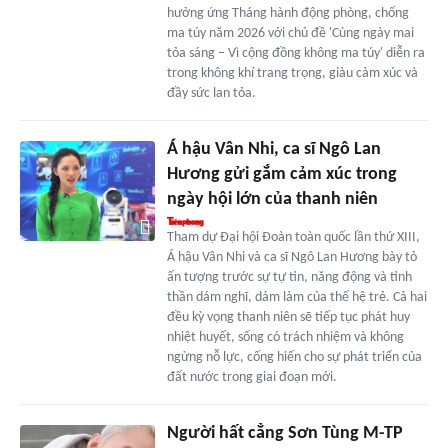
hưởng ứng Tháng hành động phòng, chống
ma túy năm 2026 với chủ đề 'Cùng ngày mai
tỏa sáng – Vì cộng đồng không ma túy' diễn ra
trong không khí trang trọng, giàu cảm xúc và
đầy sức lan tỏa.
Á hậu Vân Nhi, ca sĩ Ngô Lan
Hương gửi gắm cảm xúc trong
ngày hội lớn của thanh niên
Tham dự Đại hội Đoàn toàn quốc lần thứ XIII,
Á hậu Vân Nhi và ca sĩ Ngô Lan Hương bày tỏ
ấn tượng trước sự tự tin, năng động và tinh
thần dám nghĩ, dám làm của thế hệ trẻ. Cả hai
đều kỳ vọng thanh niên sẽ tiếp tục phát huy
nhiệt huyết, sống có trách nhiệm và không
ngừng nỗ lực, cống hiến cho sự phát triển của
đất nước trong giai đoạn mới.
Người hất cẳng Sơn Tùng M-TP