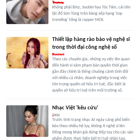
Không phải Binz, Soobin hay Tóc Tiên, cái tên
lật đổ Sơn Tùng trên bảng xếp hạng 'top
trending' tổng là rapper MCK.
Thiết lập hàng rào bảo vệ nghệ sĩ
trong thời đại công nghệ số
Theo các chuyên gia, những vụ việc lên quan
đến hành vi xâm phạm bản quyền thời gian
gần đây chính là tiếng chuông cảnh tỉnh đối
với nhiều cá nhân, doanh nghiệp trong việc
tôn trọng quyền sở hữu trí tuệ, đặc biệt là
quyền sở hữu trí tuệ trên môi trường số.
Nhạc Việt 'kêu cứu'
Trước tình trạng nhạc AI ngày càng phổ biến
kéo theo nhiều hệ lụy, không ít nghệ sĩ lên
tiếng mong khán giả dừng tiếp tay cho các sản
phẩm được thực hiện bởi trí tuệ nhân tạo.