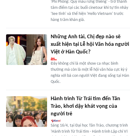
'Phí Phông: Quỷ máu rừng thiêng' - trở thành
tâm điểm tại các buổi cinetour khi tự tin nhảy
'See tình' và thể hiện 'Hello Vietnam' trước
hàng trăm khán giả.
Những Anh tài, Chị đẹp nào sẽ
xuất hiện tại Lễ hội Văn hóa người
Việt ở Hàn Quốc?
Đây không chỉ là một show ca nhạc bình
thường mà còn là một lễ hội văn hóa cực kỳ ý
nghĩa với bà con người Việt đang sống tại Hàn
Quốc.
Hành trình Từ Trái tim đến Tân
Trào, khơi dậy khát vọng của
người trẻ
Sáng 16/4, tại Đại học Tân Trào, chương trình
'Hành trình Từ Trái tim - Hành trình Lập chí Vĩ