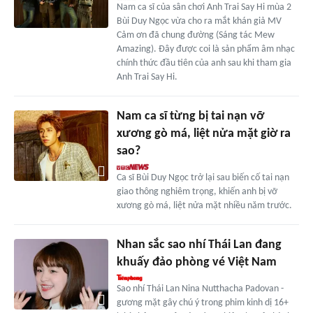
Nam ca sĩ của sân chơi Anh Trai Say Hi mùa 2
Bùi Duy Ngọc vừa cho ra mắt khán giả MV
Cảm ơn đã chung đường (Sáng tác Mew
Amazing). Đây được coi là sản phẩm âm nhạc
chính thức đầu tiên của anh sau khi tham gia
Anh Trai Say Hi.
Nam ca sĩ từng bị tai nạn vỡ
xương gò má, liệt nửa mặt giờ ra
sao?
Ca sĩ Bùi Duy Ngọc trở lại sau biến cố tai nạn
giao thông nghiêm trọng, khiến anh bị vỡ
xương gò má, liệt nửa mặt nhiều năm trước.
Nhan sắc sao nhí Thái Lan đang
khuấy đảo phòng vé Việt Nam
Sao nhí Thái Lan Nina Nutthacha Padovan -
gương mặt gây chú ý trong phim kinh dị 16+