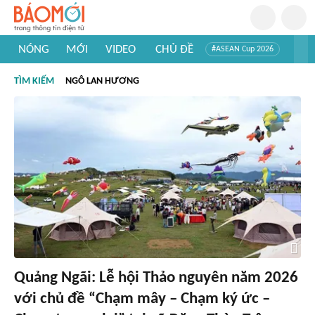
NÓNG
MỚI
VIDEO
CHỦ ĐỀ
#ASEAN Cup 2026
#Trí tuệ nhân tạo
#Mỹ - Iran
#Khám phá Việt Nam
TÌM KIẾM
NGÔ LAN HƯƠNG
#Khám phá thế giới
Quảng Ngãi: Lễ hội Thảo nguyên năm 2026
với chủ đề “Chạm mây – Chạm ký ức –