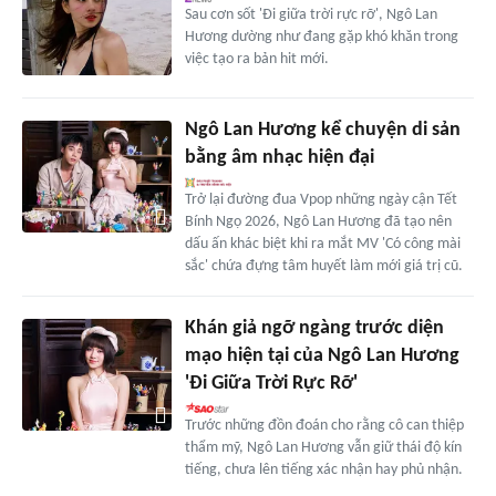
Sau cơn sốt 'Đi giữa trời rực rỡ', Ngô Lan
Hương dường như đang gặp khó khăn trong
việc tạo ra bản hit mới.
Ngô Lan Hương kể chuyện di sản
bằng âm nhạc hiện đại
Trở lại đường đua Vpop những ngày cận Tết
Bính Ngọ 2026, Ngô Lan Hương đã tạo nên
dấu ấn khác biệt khi ra mắt MV 'Có công mài
sắc' chứa đựng tâm huyết làm mới giá trị cũ.
Khán giả ngỡ ngàng trước diện
mạo hiện tại của Ngô Lan Hương
'Đi Giữa Trời Rực Rỡ'
Trước những đồn đoán cho rằng cô can thiệp
thẩm mỹ, Ngô Lan Hương vẫn giữ thái độ kín
tiếng, chưa lên tiếng xác nhận hay phủ nhận.