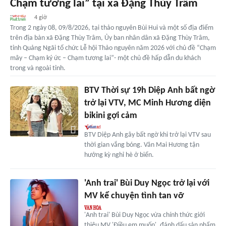
Chạm tương lai” tại xã Đặng Thùy Trâm
4 giờ
Trong 2 ngày 08, 09/8/2026, tại thảo nguyên Bùi Hui và một số địa điểm
trên địa bàn xã Đặng Thùy Trâm, Ủy ban nhân dân xã Đặng Thùy Trâm,
tỉnh Quảng Ngãi tổ chức Lễ hội Thảo nguyên năm 2026 với chủ đề “Chạm
mây – Chạm ký ức – Chạm tương lai”- một chủ đề hấp dẫn du khách
trong và ngoài tỉnh.
BTV Thời sự 19h Diệp Anh bất ngờ
trở lại VTV, MC Minh Hương diện
bikini gợi cảm
BTV Diệp Anh gây bất ngờ khi trở lại VTV sau
thời gian vắng bóng. Văn Mai Hương tận
hưởng kỳ nghỉ hè ở biển.
'Anh trai' Bùi Duy Ngọc trở lại với
MV kể chuyện tình tan vỡ
'Anh trai' Bùi Duy Ngọc vừa chính thức giới
thiệu MV 'Điều em muốn', đánh dấu sản phẩm