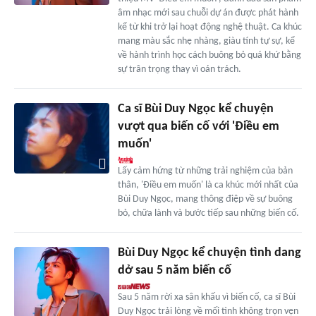
âm nhạc mới sau chuỗi dự án được phát hành
kể từ khi trở lại hoạt động nghệ thuật. Ca khúc
mang màu sắc nhẹ nhàng, giàu tính tự sự, kể
về hành trình học cách buông bỏ quá khứ bằng
sự trân trọng thay vì oán trách.
Ca sĩ Bùi Duy Ngọc kể chuyện
vượt qua biến cố với 'Điều em
muốn'
Lấy cảm hứng từ những trải nghiệm của bản
thân, 'Điều em muốn' là ca khúc mới nhất của
Bùi Duy Ngọc, mang thông điệp về sự buông
bỏ, chữa lành và bước tiếp sau những biến cố.
Bùi Duy Ngọc kể chuyện tình dang
dở sau 5 năm biến cố
Sau 5 năm rời xa sân khấu vì biến cố, ca sĩ Bùi
Duy Ngọc trải lòng về mối tình không trọn vẹn