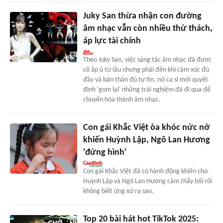
Juky San thừa nhận con đường
âm nhạc vẫn còn nhiều thử thách,
áp lực tài chính
Theo Juky San, việc sáng tác âm nhạc đã được
cô ấp ủ từ lâu nhưng phải đến khi cảm xúc đủ
đầy và bản thân đủ tự tin, nữ ca sĩ mới quyết
định 'gom lại' những trải nghiệm đã đi qua để
chuyển hóa thành âm nhạc.
Con gái Khắc Việt òa khóc nức nở
khiến Huỳnh Lập, Ngô Lan Hương
'đứng hình'
Con gái Khắc Việt đã có hành động khiến cho
Huỳnh Lập và Ngô Lan Hương cảm thấy bối rối
không biết ứng xử ra sao.
Top 20 bài hát hot TikTok 2025: