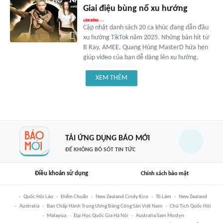
Giai điệu bùng nổ xu hướng
Cập nhật danh sách 20 ca khúc đang dẫn đầu
xu hướng TikTok năm 2025. Những bản hit từ
B Ray, AMEE, Quang Hùng MasterD hứa hẹn
giúp video của bạn dễ dàng lên xu hướng.
XEM THÊM
TẢI ỨNG DỤNG BÁO MỚI
ĐỂ KHÔNG BỎ SÓT TIN TỨC
Điều khoản sử dụng
Chính sách bảo mật
Quốc Hội Lào
Điểm Chuẩn
New Zealand Cindy Kiro
Tô Lâm
New Zealand
Australia
Ban Chấp Hành Trung Ương Đảng Cộng Sản Việt Nam
Chủ Tịch Quốc Hội
Malaysia
Đại Học Quốc Gia Hà Nội
Australia Sam Mostyn