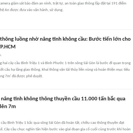
mera giám sát bảo đảm an ninh, trật tự, an toàn giao thông lắp đặt tại 191 điểm
Nghệ An được đưa vào vận hành, sử dụng.
 thông luồng nhờ nâng tĩnh không cầu: Bước tiến lớn cho
 TP.HCM
n
g hai cây cầu Bình Triệu 1 và Bình Phước 1 trên sông Sài Gòn là bước đi quan trọng
ết cấu hạ tầng giao thông, khai thông vận tải thủy liên vùng và hoàn thiện mục tiêu
ông 7m' đã được phê duyệt.
h nâng tĩnh không thông thuyền cầu 11.000 tấn bắc qua
 lên 7m
 cầu Bình Triệu 1 bắc qua sông Sài Gòn đã hoàn tất, chiều cao thông thuyền đạt
ế. Cây cầu chục nghìn tấn hiện bước vào giai đoạn gia cố cuối cùng trước khi hoàn