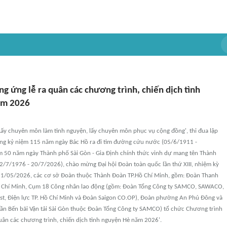
 ứng lễ ra quân các chương trình, chiến dịch tình
ăm 2026
ấy chuyên môn làm tình nguyện, lấy chuyên môn phục vụ cộng đồng', thi đua lập
ng kỷ niệm 115 năm ngày Bác Hồ ra đi tìm đường cứu nước (05/6/1911 -
m 50 năm ngày Thành phố Sài Gòn - Gia Định chính thức vinh dự mang tên Thành
2/7/1976 - 20/7/2026), chào mừng Đại hội Đoàn toàn quốc lần thứ XIII, nhiệm kỳ
31/05/2026, các cơ sở Đoàn thuộc Thành Đoàn TP.Hồ Chí Minh, gồm: Đoàn Thanh
ồ Chí Minh, Cụm 18 Công nhân lao động (gồm: Đoàn Tổng Công ty SAMCO, SAWACO,
ist, Điện lực TP. Hồ Chí Minh và Đoàn Saigon CO.OP), Đoàn phường An Phú Đông và
ần Bến bãi Vận tải Sài Gòn thuộc Đoàn Tổng Công ty SAMCO) tổ chức Chương trình
uân các chương trình, chiến dịch tình nguyện Hè năm 2026'.