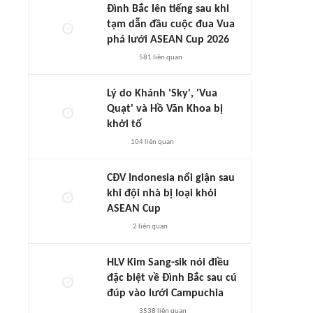
Đình Bắc lên tiếng sau khi
tạm dẫn đầu cuộc đua Vua
phá lưới ASEAN Cup 2026
581
liên quan
Lý do Khánh 'Sky', 'Vua
Quạt' và Hồ Văn Khoa bị
khởi tố
104
liên quan
CĐV Indonesia nổi giận sau
khi đội nhà bị loại khỏi
ASEAN Cup
2
liên quan
HLV Kim Sang-sik nói điều
đặc biệt về Đình Bắc sau cú
đúp vào lưới Campuchia
3538
liên quan