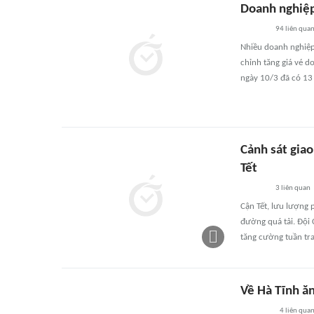
Doanh nghiệp 
94
liên qua
Nhiều doanh nghiệp 
chỉnh tăng giá vé d
ngày 10/3 đã có 13 
Cảnh sát gia
Tết
3
liên quan
Cận Tết, lưu lượng 
đường quá tải. Đội
tăng cường tuần tra
Về Hà Tĩnh ă
4
liên qua