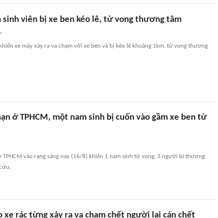
sinh viên bị xe ben kéo lê, tử vong thương tâm
n
khiển xe máy xảy ra va chạm với xe ben và bị kéo lê khoảng 1km, tử vong thương
i nạn ở TPHCM, một nam sinh bị cuốn vào gầm xe ben tử
 ở TPHCM vào rạng sáng nay (16/8) khiến 1 nam sinh tử vong, 3 người bị thương
cứu.
 xe rác từng xảy ra va chạm chết người lại cán chết