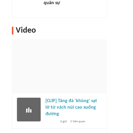
quân sự
Video
[CLIP] Tảng đá 'khủng' sạt
lở từ vách núi cao xuống
đường
6 giờ
5
liên quan