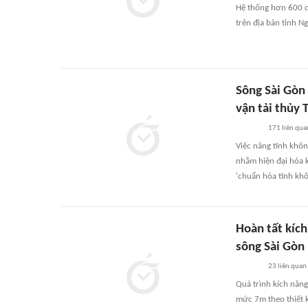
Hệ thống hơn 600 ca
trên địa bàn tỉnh 
Sông Sài Gòn
vận tải thủy
171
liên qua
Việc nâng tĩnh khôn
nhằm hiện đại hóa k
'chuẩn hóa tĩnh kh
Hoàn tất kíc
sông Sài Gòn
23
liên quan
Quá trình kích nâng
mức 7m theo thiết k