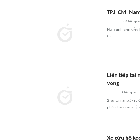
TP.HCM: Nam 
331
liên qua
Nam sinh viên điều 
tâm.
Liên tiếp ta
vong
4
liên quan
2 vụ tai nạn xảy ra
phải nhập viện cấp 
Xe cứu hộ kéo