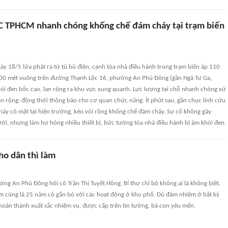
C TPHCM nhanh chóng khống chế đám cháy tại trạm biến
ày 18/5 lửa phát ra từ tủ bù điện, cạnh tòa nhà điều hành trong trạm biến áp 110
00 mét vuông trên đường Thạnh Lộc 16, phường An Phú Đông (gần Ngã Tư Ga,
hói đen bốc cao, lan rộng ra khu vực xung quanh. Lực lượng tại chỗ nhanh chóng xử
an rộng; đồng thời thông báo cho cơ quan chức năng. Ít phút sau, gần chục lính cứu
háy có mặt tại hiện trường, kéo vòi rồng khống chế đám cháy. Sự cố không gây
ời, nhưng làm hư hỏng nhiều thiết bị, bức tường tòa nhà điều hành bị ám khói đen.
cho dân thì làm
ng An Phú Đông hỏi cô Trần Thị Tuyết Hồng, Bí thư chi bộ không ai là không biết.
 cũng là 25 năm cô gắn bó với các hoạt động ở khu phố. Dù đảm nhiệm ở bất kỳ
 hoàn thành xuất sắc nhiệm vụ, được cấp trên tin tưởng, bà con yêu mến.