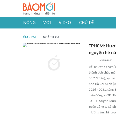
NÓNG
MỚI
VIDEO
CHỦ ĐỀ
TÌM KIẾM
NGÃ TƯ GA
TPHCM: Hưởng
nguyện hè n
5
liên quan
Với phương châm 'L
thành tích chào mừ
05/6/2026), kỷ niệ
phố Hồ Chí Minh (0
2026 - 2031, sáng 
niên Công an TP. H
SATRA, Saigon Tour
Đoàn Công ty Cổ ph
'Hưởng ứng Lễ ra q