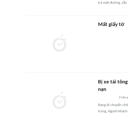
trả mặt đường, sẵn 
Mất giấy tờ
Bị xe tải tôn
nạn
2
liên 
Đang di chuyển chở 
trúng. Người khách 