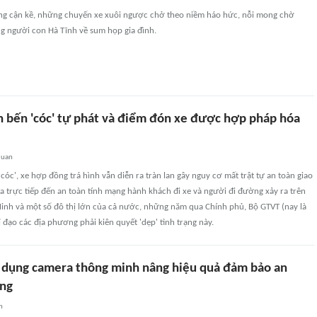
ang cận kề, những chuyến xe xuôi ngược chở theo niềm háo hức, nỗi mong chờ
g người con Hà Tĩnh về sum họp gia đình.
an bến 'cóc' tự phát và điểm đón xe được hợp pháp hóa
quan
cóc', xe hợp đồng trá hình vẫn diễn ra tràn lan gây nguy cơ mất trật tự an toàn giao
a trực tiếp đến an toàn tính mạng hành khách đi xe và người đi đường xảy ra trên
Minh và một số đô thị lớn của cả nước, những năm qua Chính phủ, Bộ GTVT (nay là
 đạo các địa phương phải kiên quyết 'dẹp' tình trạng này.
dụng camera thông minh nâng hiệu quả đảm bảo an
ông
n