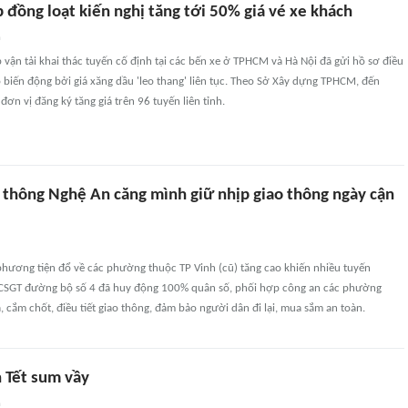
đồng loạt kiến nghị tăng tới 50% giá vé xe khách
n
vận tải khai thác tuyến cố định tại các bến xe ở TPHCM và Hà Nội đã gửi hồ sơ điều
o biến động bởi giá xăng dầu 'leo thang' liên tục. Theo Sở Xây dựng TPHCM, đến
đơn vị đăng ký tăng giá trên 96 tuyến liên tỉnh.
o thông Nghệ An căng mình giữ nhịp giao thông ngày cận
phương tiện đổ về các phường thuộc TP Vinh (cũ) tăng cao khiến nhiều tuyến
 CSGT đường bộ số 4 đã huy động 100% quân số, phối hợp công an các phường
, cắm chốt, điều tiết giao thông, đảm bảo người dân đi lại, mua sắm an toàn.
n Tết sum vầy
n