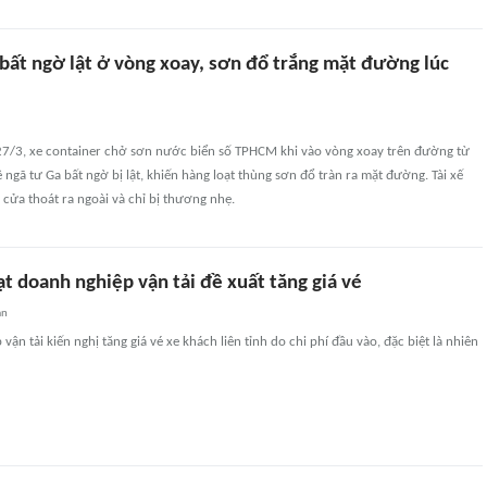
 bất ngờ lật ở vòng xoay, sơn đổ trắng mặt đường lúc
27/3, xe container chở sơn nước biển số TPHCM khi vào vòng xoay trên đường từ
 ngã tư Ga bất ngờ bị lật, khiến hàng loạt thùng sơn đổ tràn ra mặt đường. Tài xế
 cửa thoát ra ngoài và chỉ bị thương nhẹ.
ạt doanh nghiệp vận tải đề xuất tăng giá vé
an
ận tải kiến nghị tăng giá vé xe khách liên tỉnh do chi phí đầu vào, đặc biệt là nhiên