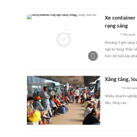
Xe container
rạng sáng
7
liên quan
Khoảng 3 giờ sáng 
ngã tư Sóng Thần về
hơn 40 tuổi kịp phá
Xăng tăng, lo
94
liên qu
Nhiều doanh nghiệp v
liệu, tăng cao.