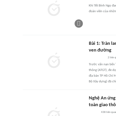
Khi Tết Bính Ngọ đ
đoàn viên của nhữn
Bài 1: Tràn l
ven đường
2
liên 
Trước vấn nạn bến '
thông (ATGT), đe dọ
địa bàn TP Hồ Chí 
Bộ Xây dựng) đã chỉ
Nghệ An ứng 
toàn giao th
438
liên qua