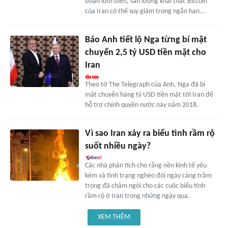
đoạn lưới điện, sản lượng khai thác Bitcoin
của Iran có thể suy giảm trong ngắn hạn...
Báo Anh tiết lộ Nga từng bí mật
chuyển 2,5 tỷ USD tiền mặt cho
Iran
Theo tờ The Telegraph của Anh, Nga đã bí
mật chuyển hàng tỷ USD tiền mặt tới Iran để
hỗ trợ chính quyền nước này năm 2018.
Vì sao Iran xảy ra biểu tình rầm rộ
suốt nhiều ngày?
Các nhà phân tích cho rằng nền kinh tế yếu
kém và tình trạng nghèo đói ngày càng trầm
trọng đã châm ngòi cho các cuộc biểu tình
rầm rộ ở Iran trong những ngày qua.
XEM THÊM