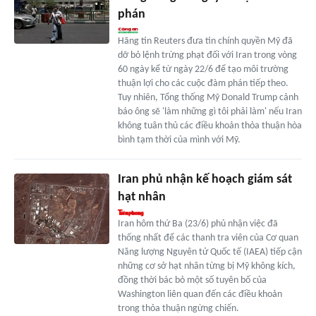
phán
Hãng tin Reuters đưa tin chính quyền Mỹ đã
dỡ bỏ lệnh trừng phạt đối với Iran trong vòng
60 ngày kể từ ngày 22/6 để tạo môi trường
thuận lợi cho các cuộc đàm phán tiếp theo.
Tuy nhiên, Tổng thống Mỹ Donald Trump cảnh
báo ông sẽ 'làm những gì tôi phải làm' nếu Iran
không tuân thủ các điều khoản thỏa thuận hòa
bình tạm thời của mình với Mỹ.
Iran phủ nhận kế hoạch giám sát
hạt nhân
Iran hôm thứ Ba (23/6) phủ nhận việc đã
thống nhất để các thanh tra viên của Cơ quan
Năng lượng Nguyên tử Quốc tế (IAEA) tiếp cận
những cơ sở hạt nhân từng bị Mỹ không kích,
đồng thời bác bỏ một số tuyên bố của
Washington liên quan đến các điều khoản
trong thỏa thuận ngừng chiến.