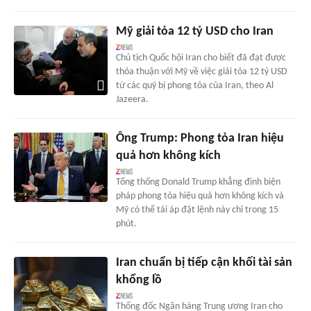
Mỹ giải tỏa 12 tỷ USD cho Iran
Chủ tịch Quốc hội Iran cho biết đã đạt được
thỏa thuận với Mỹ về việc giải tỏa 12 tỷ USD
từ các quỹ bị phong tỏa của Iran, theo Al
Jazeera.
Ông Trump: Phong tỏa Iran hiệu
quả hơn không kích
Tổng thống Donald Trump khẳng định biện
pháp phong tỏa hiệu quả hơn không kích và
Mỹ có thể tái áp đặt lệnh này chỉ trong 15
phút.
Iran chuẩn bị tiếp cận khối tài sản
khổng lồ
Thống đốc Ngân hàng Trung ương Iran cho