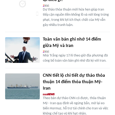
Dự thảo thỏa thuận mới hứa hẹn giúp Iran
tiếp cận nguồn tiền khổng lồ và nới lỏng trừng
phạt, trong khi lợi ích thực chất của Mỹ vẫn
gây nhiều tranh luận.
Toàn văn bản ghi nhớ 14 điểm
giữa Mỹ và Iran
Nhà Trắng ngày 17/6 theo giờ địa phương đã
công bố toàn văn bản ghi nhớ đã ký với Iran.
CNN tiết lộ chi tiết dự thảo thỏa
thuận 14 điểm thỏa thuận Mỹ-
Iran
Theo bản dự thảo CNN có được, thỏa thuận
Mỹ - Iran quy định về ngừng bắn, mở lại eo
biển Hormuz, hỗ trợ tài chính cho Iran và việc
không chế tạo vũ khí hạt nhân.