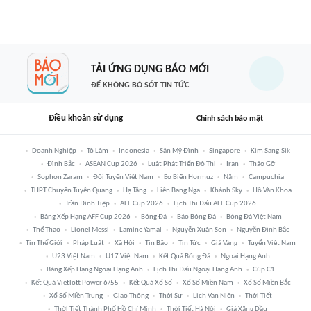
TẢI ỨNG DỤNG BÁO MỚI
ĐỂ KHÔNG BỎ SÓT TIN TỨC
Điều khoản sử dụng
Chính sách bảo mật
Doanh Nghiệp
Tô Lâm
Indonesia
Sân Mỹ Đình
Singapore
Kim Sang-Sik
Đình Bắc
ASEAN Cup 2026
Luật Phát Triển Đô Thị
Iran
Tháo Gỡ
Sophon Zaram
Đội Tuyển Việt Nam
Eo Biển Hormuz
Năm
Campuchia
THPT Chuyên Tuyên Quang
Hạ Tầng
Liên Bang Nga
Khánh Sky
Hồ Văn Khoa
Trần Đình Tiệp
AFF Cup 2026
Lịch Thi Đấu AFF Cup 2026
Bảng Xếp Hạng AFF Cup 2026
Bóng Đá
Báo Bóng Đá
Bóng Đá Việt Nam
Thể Thao
Lionel Messi
Lamine Yamal
Nguyễn Xuân Son
Nguyễn Đình Bắc
Tin Thế Giới
Pháp Luật
Xã Hội
Tin Bão
Tin Tức
Giá Vàng
Tuyển Việt Nam
U23 Việt Nam
U17 Việt Nam
Kết Quả Bóng Đá
Ngoại Hạng Anh
Bảng Xếp Hạng Ngoại Hạng Anh
Lịch Thi Đấu Ngoại Hạng Anh
Cúp C1
Kết Quả Vietlott Power 6/55
Kết Quả Xổ Số
Xổ Số Miền Nam
Xổ Số Miền Bắc
Xổ Số Miền Trung
Giao Thông
Thời Sự
Lịch Vạn Niên
Thời Tiết
Thời Tiết Thành Phố Hồ Chí Minh
Thời Tiết Hà Nội
Giá Xăng Dầu