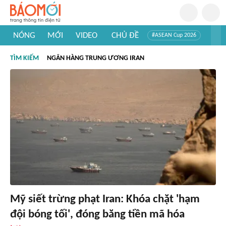
NÓNG
MỚI
VIDEO
CHỦ ĐỀ
#ASEAN Cup 2026
#Trí tuệ nhân tạo
#Mỹ - Iran
#Khám phá Việt Nam
TÌM KIẾM
NGÂN HÀNG TRUNG ƯƠNG IRAN
#Khám phá thế giới
Mỹ siết trừng phạt Iran: Khóa chặt 'hạm
đội bóng tối', đóng băng tiền mã hóa