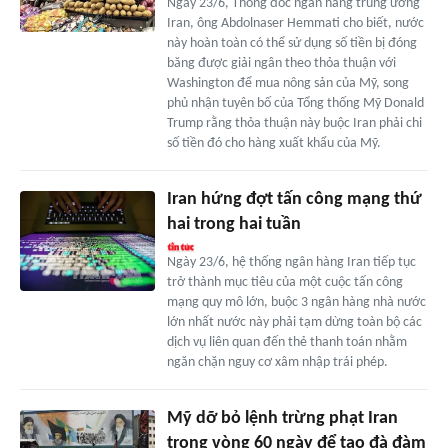
Ngày 23/6, Thống đốc ngân hàng trung ương
Iran, ông Abdolnaser Hemmati cho biết, nước
này hoàn toàn có thể sử dụng số tiền bị đóng
băng được giải ngân theo thỏa thuận với
Washington để mua nông sản của Mỹ, song
phủ nhận tuyên bố của Tổng thống Mỹ Donald
Trump rằng thỏa thuận này buộc Iran phải chi
số tiền đó cho hàng xuất khẩu của Mỹ.
Iran hứng đợt tấn công mạng thứ
hai trong hai tuần
Ngày 23/6, hệ thống ngân hàng Iran tiếp tục
trở thành mục tiêu của một cuộc tấn công
mạng quy mô lớn, buộc 3 ngân hàng nhà nước
lớn nhất nước này phải tạm dừng toàn bộ các
dịch vụ liên quan đến thẻ thanh toán nhằm
ngăn chặn nguy cơ xâm nhập trái phép.
Mỹ dỡ bỏ lệnh trừng phạt Iran
trong vòng 60 ngày để tạo đà đàm