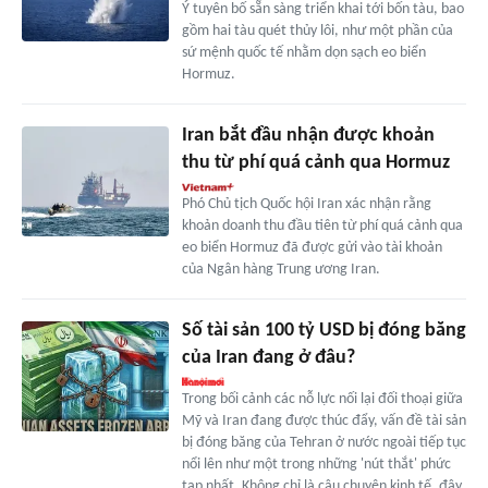
Ý tuyên bố sẵn sàng triển khai tới bốn tàu, bao
gồm hai tàu quét thủy lôi, như một phần của
sứ mệnh quốc tế nhằm dọn sạch eo biển
Hormuz.
Iran bắt đầu nhận được khoản
thu từ phí quá cảnh qua Hormuz
Phó Chủ tịch Quốc hội Iran xác nhận rằng
khoản doanh thu đầu tiên từ phí quá cảnh qua
eo biển Hormuz đã được gửi vào tài khoản
của Ngân hàng Trung ương Iran.
Số tài sản 100 tỷ USD bị đóng băng
của Iran đang ở đâu?
Trong bối cảnh các nỗ lực nối lại đối thoại giữa
Mỹ và Iran đang được thúc đẩy, vấn đề tài sản
bị đóng băng của Tehran ở nước ngoài tiếp tục
nổi lên như một trong những 'nút thắt' phức
tạp nhất. Không chỉ là câu chuyện kinh tế, đây