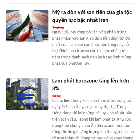
Mỹ ra đòn với sàn tiền của gia tộc
quyền lực bậc nhất Iran
Ngày 3/6, Mỹ công bố các biện pháp trừng
phạt nhằm vào sàn giao dịch tiền điện tử lớn
nhất của Iran, với cáo buộc nền tảng này hỗ
trợ Chính phủ Iran và các tổ chức nhà nước
nằm trong danh sách đen lách các lệnh trừng
phạt của phương Tây.
Lạm phát Eurozone tăng lên hơn
3%
Các số liệu thống kê chính thức được công bố
ngày 2/6 cho thấy, cuộc xung đột tại Trung
Đông đang để lại những hệ lụy kinh tế sâu sắc
trên toàn cầu. Trong khi lạm phát tại Khu vực
đồng tiền chung châu Âu (Eurozone) tiếp tục
tăng tốc do giá năng lượng leo thang, nền kinh
tế Iran thậm chí đang rơi vào vòng xoáy khủng