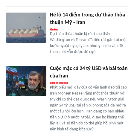
Hé lộ 14 điểm trong dự thảo thỏa
thuận Mỹ - Iran
Dự thảo thỏa thuận bị rò rỉ cho thấy
Washington và Tehran đã tiến rất gần tới một
bước ngoặt ngoại giao, nhưng nhiều vấn đề
then chốt vẫn được để ngỏ.
Cuộc mặc cả 24 tỷ USD và bài toán
của Iran
Phát biểu mới đây của cố vấn lãnh đạo tối cao
Iran Mohsen Rezaei rằng một thỏa thuận với
Mỹ chỉ có thể đạt được nếu Washington giải
ngân 24 tỷ USD tài sản bị phong tỏa đã mở ra
một câu hỏi lớn hơn: Iran đang có bao nhiêu
tiền bị giữ ở nước ngoài, vì sao họ không thể
lấy lại, và số tiền đó có thể giúp hồi sinh một
nền kinh tế đang kiệt sức?