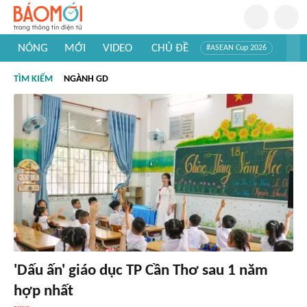
NÓNG
MỚI
VIDEO
CHỦ ĐỀ
#ASEAN Cup 2026
#Trí tuệ nhân tạo
#Mỹ - Iran
#Khám phá Việt Nam
TÌM KIẾM
NGÀNH GD
#Khám phá thế giới
'Dấu ấn' giáo dục TP Cần Thơ sau 1 năm
hợp nhất