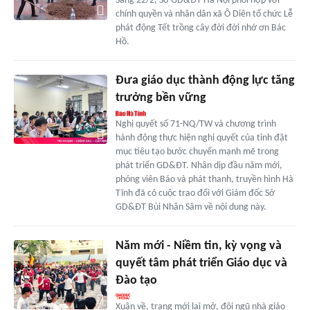
Sáng 22/2, Sở GD&ĐT Hà Nội phối hợp với
chính quyền và nhân dân xã Ô Diên tổ chức Lễ
phát động Tết trồng cây đời đời nhớ ơn Bác
Hồ.
Đưa giáo dục thành động lực tăng
trưởng bền vững
Nghị quyết số 71-NQ/TW và chương trình
hành động thực hiện nghị quyết của tỉnh đặt
mục tiêu tạo bước chuyển mạnh mẽ trong
phát triển GD&ĐT. Nhân dịp đầu năm mới,
phóng viên Báo và phát thanh, truyền hình Hà
Tĩnh đã có cuộc trao đổi với Giám đốc Sở
GD&ĐT Bùi Nhân Sâm về nội dung này.
Năm mới - Niềm tin, kỳ vọng và
quyết tâm phát triển Giáo dục và
Đào tạo
Xuân về, trang mới lại mở, đội ngũ nhà giáo