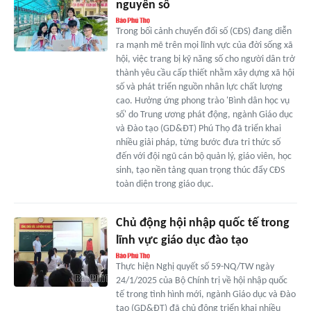
nguyên số
Trong bối cảnh chuyển đổi số (CĐS) đang diễn
ra mạnh mẽ trên mọi lĩnh vực của đời sống xã
hội, việc trang bị kỹ năng số cho người dân trở
thành yêu cầu cấp thiết nhằm xây dựng xã hội
số và phát triển nguồn nhân lực chất lượng
cao. Hưởng ứng phong trào 'Bình dân học vụ
số' do Trung ương phát động, ngành Giáo dục
và Đào tạo (GD&ĐT) Phú Thọ đã triển khai
nhiều giải pháp, từng bước đưa tri thức số
đến với đội ngũ cán bộ quản lý, giáo viên, học
sinh, tạo nền tảng quan trọng thúc đẩy CĐS
toàn diện trong giáo dục.
Chủ động hội nhập quốc tế trong
lĩnh vực giáo dục đào tạo
Thực hiện Nghị quyết số 59-NQ/TW ngày
24/1/2025 của Bộ Chính trị về hội nhập quốc
tế trong tình hình mới, ngành Giáo dục và Đào
tạo (GD&ĐT) đã chủ động triển khai nhiều