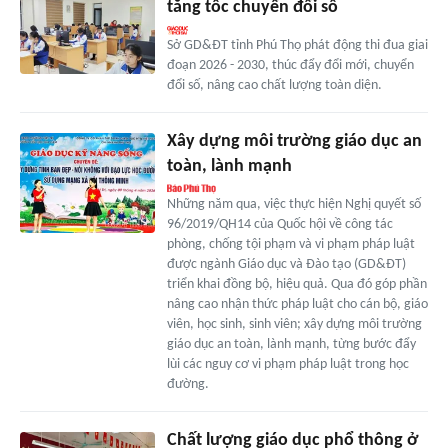
tăng tốc chuyển đổi số
Sở GD&ĐT tỉnh Phú Thọ phát động thi đua giai
đoạn 2026 - 2030, thúc đẩy đổi mới, chuyển
đổi số, nâng cao chất lượng toàn diện.
Xây dựng môi trường giáo dục an
toàn, lành mạnh
Những năm qua, việc thực hiện Nghị quyết số
96/2019/QH14 của Quốc hội về công tác
phòng, chống tội phạm và vi phạm pháp luật
được ngành Giáo dục và Đào tạo (GD&ĐT)
triển khai đồng bộ, hiệu quả. Qua đó góp phần
nâng cao nhận thức pháp luật cho cán bộ, giáo
viên, học sinh, sinh viên; xây dựng môi trường
giáo dục an toàn, lành mạnh, từng bước đẩy
lùi các nguy cơ vi phạm pháp luật trong học
đường.
Chất lượng giáo dục phổ thông ở