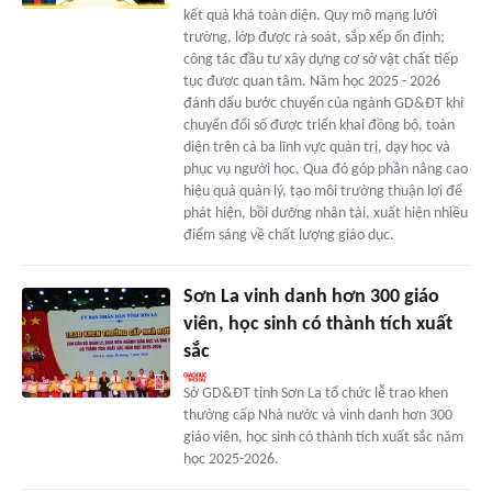
kết quả khá toàn diện. Quy mô mạng lưới
trường, lớp được rà soát, sắp xếp ổn định;
công tác đầu tư xây dựng cơ sở vật chất tiếp
tục được quan tâm. Năm học 2025 - 2026
đánh dấu bước chuyển của ngành GD&ĐT khi
chuyển đổi số được triển khai đồng bộ, toàn
diện trên cả ba lĩnh vực quản trị, dạy học và
phục vụ người học. Qua đó góp phần nâng cao
hiệu quả quản lý, tạo môi trường thuận lợi để
phát hiện, bồi dưỡng nhân tài, xuất hiện nhiều
điểm sáng về chất lượng giáo dục.
Sơn La vinh danh hơn 300 giáo
viên, học sinh có thành tích xuất
sắc
Sở GD&ĐT tỉnh Sơn La tổ chức lễ trao khen
thưởng cấp Nhà nước và vinh danh hơn 300
giáo viên, học sinh có thành tích xuất sắc năm
học 2025-2026.