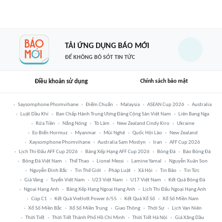
TẢI ỨNG DỤNG BÁO MỚI
ĐỂ KHÔNG BỎ SÓT TIN TỨC
Điều khoản sử dụng
Chính sách bảo mật
Saysomphone Phomvihane
Điểm Chuẩn
Malaysia
ASEAN Cup 2026
Australia
Luật Dầu Khí
Ban Chấp Hành Trung Ương Đảng Cộng Sản Việt Nam
Liên Bang Nga
Rửa Tiền
Nắng Nóng
Tô Lâm
New Zealand Cindy Kiro
Ukraine
Eo Biển Hormuz
Myanmar
Mũi Nghê
Quốc Hội Lào
New Zealand
Xaysomphone Phomvihane
Australia Sam Mostyn
Iran
AFF Cup 2026
Lịch Thi Đấu AFF Cup 2026
Bảng Xếp Hạng AFF Cup 2026
Bóng Đá
Báo Bóng Đá
Bóng Đá Việt Nam
Thể Thao
Lionel Messi
Lamine Yamal
Nguyễn Xuân Son
Nguyễn Đình Bắc
Tin Thế Giới
Pháp Luật
Xã Hội
Tin Bão
Tin Tức
Giá Vàng
Tuyển Việt Nam
U23 Việt Nam
U17 Việt Nam
Kết Quả Bóng Đá
Ngoại Hạng Anh
Bảng Xếp Hạng Ngoại Hạng Anh
Lịch Thi Đấu Ngoại Hạng Anh
Cúp C1
Kết Quả Vietlott Power 6/55
Kết Quả Xổ Số
Xổ Số Miền Nam
Xổ Số Miền Bắc
Xổ Số Miền Trung
Giao Thông
Thời Sự
Lịch Vạn Niên
Thời Tiết
Thời Tiết Thành Phố Hồ Chí Minh
Thời Tiết Hà Nội
Giá Xăng Dầu