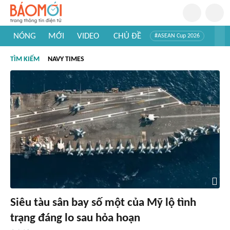
NÓNG
MỚI
VIDEO
CHỦ ĐỀ
#ASEAN Cup 2026
#Trí tuệ nhân tạo
#Mỹ - Iran
#Khám phá Việt Nam
TÌM KIẾM
NAVY TIMES
#Khám phá thế giới
Siêu tàu sân bay số một của Mỹ lộ tình
trạng đáng lo sau hỏa hoạn