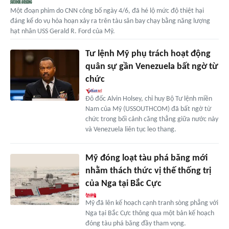
Một đoạn phim do CNN công bố ngày 4/6, đã hé lộ mức độ thiệt hại
đáng kể do vụ hỏa hoạn xảy ra trên tàu sân bay chạy bằng năng lượng
hạt nhân USS Gerald R. Ford của Mỹ.
Tư lệnh Mỹ phụ trách hoạt động
quân sự gần Venezuela bất ngờ từ
chức
Đô đốc Alvin Holsey, chỉ huy Bộ Tư lệnh miền
Nam của Mỹ (USSOUTHCOM) đã bất ngờ từ
chức trong bối cảnh căng thẳng giữa nước này
và Venezuela liên tục leo thang.
Mỹ đóng loạt tàu phá băng mới
nhằm thách thức vị thế thống trị
của Nga tại Bắc Cực
Mỹ đã lên kế hoạch cạnh tranh sòng phẳng với
Nga tại Bắc Cực thông qua một bản kế hoạch
đóng tàu phá băng đầy tham vọng.