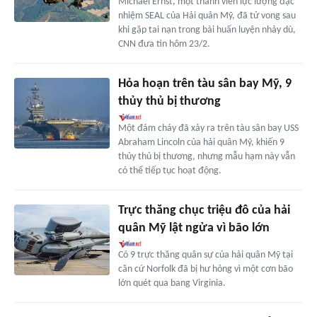
Michael Ernst, một thành viên lực lượng đặc
nhiệm SEAL của Hải quân Mỹ, đã tử vong sau
khi gặp tai nạn trong bài huấn luyện nhảy dù,
CNN đưa tin hôm 23/2.
Hỏa hoạn trên tàu sân bay Mỹ, 9
thủy thủ bị thương
Một đám cháy đã xảy ra trên tàu sân bay USS
Abraham Lincoln của hải quân Mỹ, khiến 9
thủy thủ bị thương, nhưng mẫu hạm này vẫn
có thể tiếp tục hoạt động.
Trực thăng chục triệu đô của hải
quân Mỹ lật ngửa vì bão lớn
Có 9 trực thăng quân sự của hải quân Mỹ tại
căn cứ Norfolk đã bị hư hỏng vì một cơn bão
lớn quét qua bang Virginia.