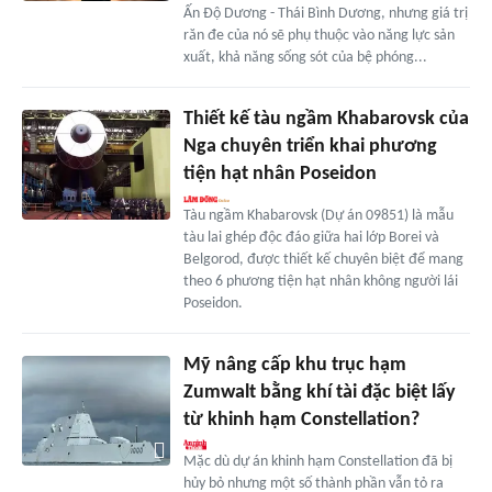
Ấn Độ Dương - Thái Bình Dương, nhưng giá trị
răn đe của nó sẽ phụ thuộc vào năng lực sản
xuất, khả năng sống sót của bệ phóng...
Thiết kế tàu ngầm Khabarovsk của
Nga chuyên triển khai phương
tiện hạt nhân Poseidon
Tàu ngầm Khabarovsk (Dự án 09851) là mẫu
tàu lai ghép độc đáo giữa hai lớp Borei và
Belgorod, được thiết kế chuyên biệt để mang
theo 6 phương tiện hạt nhân không người lái
Poseidon.
Mỹ nâng cấp khu trục hạm
Zumwalt bằng khí tài đặc biệt lấy
từ khinh hạm Constellation?
Mặc dù dự án khinh hạm Constellation đã bị
hủy bỏ nhưng một số thành phần vẫn tỏ ra