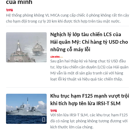
của mình
Hệ thống phòng không VL MICA cung cấp chiếc ô phòng không rất tin cậy
cho hạm đội trong cự ly 20 km khi được tích hợp trên tàu mặt nước.
Nghịch lý lớp tàu chiến LCS của
Hải quân Mỹ: Chi hàng tỷ USD cho
những cỗ máy lỗi
Sau gần hai thập kỷ và hàng chục tỷ USD đầu
tư, lớp tàu chiến cận duyên (LCS) của Hải quân
Mỹ vẫn là một di sản gây tranh cãi với hàng
loạt lỗi kỹ thuật và hiệu quả tác chiến thấp.
Khu trục hạm F125 mạnh vượt trội
khi tích hợp tên lửa IRSI-T SLM
Với tên lửa IRSI-T SLM, các khu trục hạm F125
đã có năng lực phòng không tương đương với
kích thước lớn của chúng.