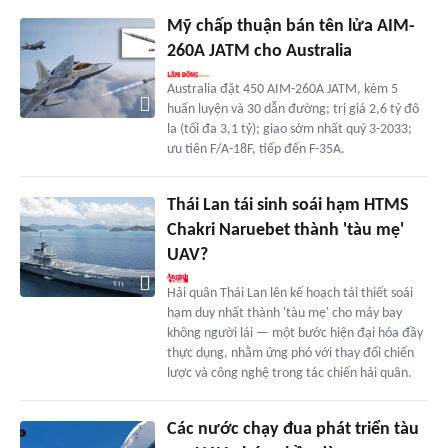
Mỹ chấp thuận bán tên lửa AIM-
260A JATM cho Australia
Australia đặt 450 AIM-260A JATM, kèm 5
huấn luyện và 30 dẫn đường; trị giá 2,6 tỷ đô
la (tối đa 3,1 tỷ); giao sớm nhất quý 3-2033;
ưu tiên F/A-18F, tiếp đến F-35A.
Thái Lan tái sinh soái hạm HTMS
Chakri Naruebet thành 'tàu mẹ'
UAV?
Hải quân Thái Lan lên kế hoạch tái thiết soái
hạm duy nhất thành 'tàu mẹ' cho máy bay
không người lái — một bước hiện đại hóa đầy
thực dụng, nhằm ứng phó với thay đổi chiến
lược và công nghệ trong tác chiến hải quân.
Các nước chạy đua phát triển tàu