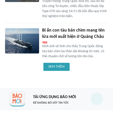
Truyền thông Trung Quốc đưa tin, tàu đổ bộ
tấn công Tứ Xuyên, chiếc đầu tiên thuộc lớp
Type 076 vào sáng 14/11 đã bắt đầu quy trình
thử nghiệm trên biển.
Bí ẩn con tàu bán chìm mang tên
lửa mới xuất hiện ở Quảng Châu
Hình ảnh vệ tinh cho thấy Trung Quốc đóng
tàu bán chìm ba thân dài khoảng 65 mét, có
thể chuyên chở số lượng lớn tên lửa.
XEM THÊM
TẢI ỨNG DỤNG BÁO MỚI
ĐỂ KHÔNG BỎ SÓT TIN TỨC