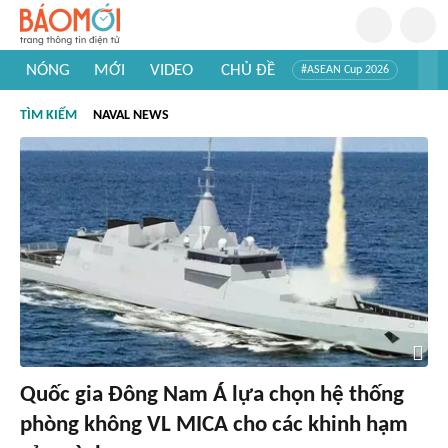
NÓNG
MỚI
VIDEO
CHỦ ĐỀ
#ASEAN Cup 2026
#Trí tuệ nhân tạo
#Mỹ - Iran
#Khám phá Việt Nam
TÌM KIẾM
NAVAL NEWS
#Khám phá thế giới
Quốc gia Đông Nam Á lựa chọn hệ thống
phòng không VL MICA cho các khinh hạm