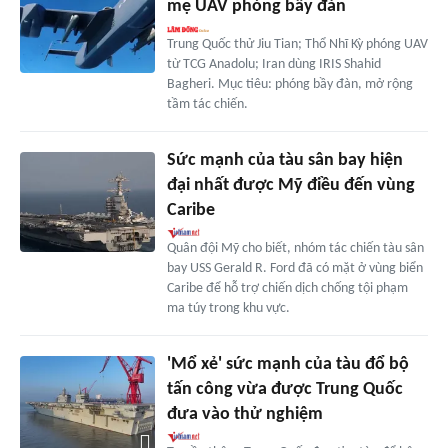
mẹ UAV phóng bầy đàn
Trung Quốc thử Jiu Tian; Thổ Nhĩ Kỳ phóng UAV
từ TCG Anadolu; Iran dùng IRIS Shahid
Bagheri. Mục tiêu: phóng bầy đàn, mở rộng
tầm tác chiến.
Sức mạnh của tàu sân bay hiện
đại nhất được Mỹ điều đến vùng
Caribe
Quân đội Mỹ cho biết, nhóm tác chiến tàu sân
bay USS Gerald R. Ford đã có mặt ở vùng biển
Caribe để hỗ trợ chiến dịch chống tội phạm
ma túy trong khu vực.
'Mổ xẻ' sức mạnh của tàu đổ bộ
tấn công vừa được Trung Quốc
đưa vào thử nghiệm