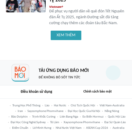
Tỵ 2025
Để phục vụ người dân về quê đón Tết Nguyên
đán Ất Tỵ 2025, ngành Đường sắt đã tăng
cường chạy thêm các đoàn tàu Bắc-Nam.
XEM THÊM
TẢI ỨNG DỤNG BÁO MỚI
ĐỂ KHÔNG BỎ SÓT TIN TỨC
Điều khoản sử dụng
Chính sách bảo mật
Trung Học Phổ Thông
Lào
Hai Nước
Chủ Tịch Quốc Hội
Việt Nam-Australia
Iran
Saysomphone Phomvihane
Đại Học Quốc Gia Hà Nội
Nắng Nóng
Bão Dolphin
Trịnh Khắc Cường
Liên Bang Nga
Eo Biển Hormuz
Quốc Hội Lào
Đại Học Công Nghệ Sydney
Tô Lâm
Xaysomphone Phomvihane
Đại Sứ Quán Lào
Điểm Chuẩn
Lê Minh Hưng
Nhà Nước Việt Nam
ASEAN Cup 2026
Australia