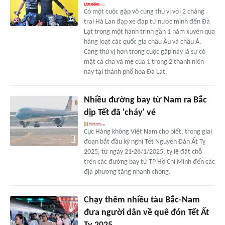
Có một cuộc gặp vô cùng thú vị với 2 chàng
trai Hà Lan đạp xe đạp từ nước mình đến Đà
Lạt trong một hành trình gần 1 năm xuyên qua
hàng loạt các quốc gia châu Âu và châu Á.
Càng thú vị hơn trong cuộc gặp này là sự có
mặt cả cha và mẹ của 1 trong 2 thanh niên
này tại thành phố hoa Đà Lạt.
Nhiều đường bay từ Nam ra Bắc
dịp Tết đã 'cháy' vé
Cục Hàng không Việt Nam cho biết, trong giai
đoạn bắt đầu kỳ nghỉ Tết Nguyên Đán Ất Tỵ
2025, từ ngày 21-28/1/2025, tỷ lệ đặt chỗ
trên các đường bay từ TP Hồ Chí Minh đến các
địa phương tăng nhanh chóng.
Chạy thêm nhiều tàu Bắc-Nam
đưa người dân về quê đón Tết Ất