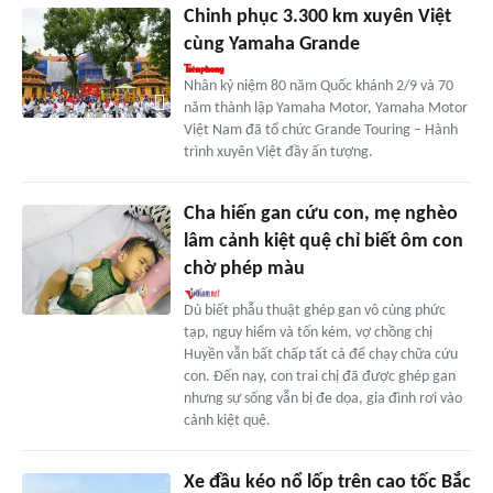
Chinh phục 3.300 km xuyên Việt
cùng Yamaha Grande
Nhân kỷ niệm 80 năm Quốc khánh 2/9 và 70
năm thành lập Yamaha Motor, Yamaha Motor
Việt Nam đã tổ chức Grande Touring – Hành
trình xuyên Việt đầy ấn tượng.
Cha hiến gan cứu con, mẹ nghèo
lâm cảnh kiệt quệ chỉ biết ôm con
chờ phép màu
Dù biết phẫu thuật ghép gan vô cùng phức
tạp, nguy hiểm và tốn kém, vợ chồng chị
Huyền vẫn bất chấp tất cả để chạy chữa cứu
con. Đến nay, con trai chị đã được ghép gan
nhưng sự sống vẫn bị đe dọa, gia đình rơi vào
cảnh kiệt quệ.
Xe đầu kéo nổ lốp trên cao tốc Bắc