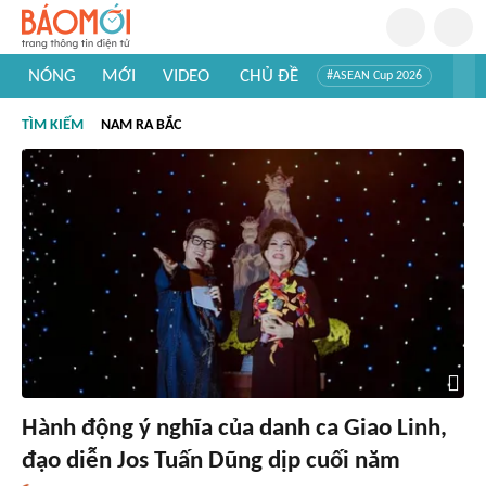
NÓNG
MỚI
VIDEO
CHỦ ĐỀ
#ASEAN Cup 2026
#Tuyển sinh đại học 2026
#Trí tuệ nhân tạo
#Mỹ - Iran
TÌM KIẾM
NAM RA BẮC
#Khám phá Việt Nam
#Khám phá thế giới
Hành động ý nghĩa của danh ca Giao Linh,
đạo diễn Jos Tuấn Dũng dịp cuối năm