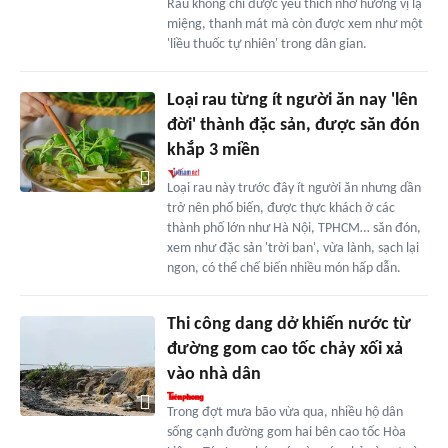
Rau không chỉ được yêu thích nhờ hương vị lạ
miệng, thanh mát mà còn được xem như một
'liều thuốc tự nhiên' trong dân gian.
Loại rau từng ít người ăn nay 'lên
đời' thành đặc sản, được săn đón
khắp 3 miền
Loại rau này trước đây ít người ăn nhưng dần
trở nên phổ biến, được thực khách ở các
thành phố lớn như Hà Nội, TPHCM… săn đón,
xem như đặc sản 'trời ban', vừa lành, sạch lại
ngon, có thể chế biến nhiều món hấp dẫn.
Thi công dang dở khiến nước từ
đường gom cao tốc chảy xối xả
vào nhà dân
Trong đợt mưa bão vừa qua, nhiều hộ dân
sống cạnh đường gom hai bên cao tốc Hòa