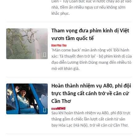
Liên – Túy Loan bức xúc vì nước chảy ào ạt vào
nhà, tiềm ẩn nhiều nguy cơ nếu không sớm
khắc phục.
Tham vọng đưa phim kinh dị Việt
vươn tầm quốc tế
'Màn come back' màn ảnh rộng với 'Đồi hành
xác: Tà thuyết đen trở lại' - bộ phim kinh dị của
đạo diễn Lương Đình Dũng mang đến nhiều tò
mò với khán giả.
Hoàn thành nhiệm vụ A80, phi đội
trực thăng cất cánh trở về căn cứ
Cần Thơ
Sau khi hoàn thành nhiệm vụ A80, phi đội trực
thăng gồm 6 chiếc lần lượt cất cánh từ sân
bay Hòa Lạc (Hà Nội), trở về căn cứ Cần Thơ.