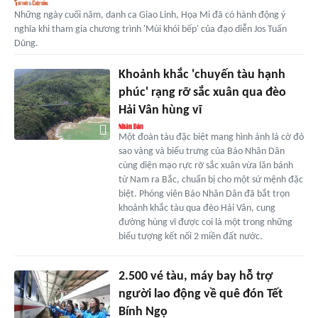
Những ngày cuối năm, danh ca Giao Linh, Họa Mi đã có hành động ý
nghĩa khi tham gia chương trình 'Mùi khói bếp' của đạo diễn Jos Tuấn
Dũng.
Khoảnh khắc 'chuyến tàu hạnh
phúc' rạng rỡ sắc xuân qua đèo
Hải Vân hùng vĩ
Một đoàn tàu đặc biệt mang hình ảnh lá cờ đỏ
sao vàng và biểu trưng của Báo Nhân Dân
cùng diện mạo rực rỡ sắc xuân vừa lăn bánh
từ Nam ra Bắc, chuẩn bị cho một sứ mệnh đặc
biệt. Phóng viên Báo Nhân Dân đã bắt trọn
khoảnh khắc tàu qua đèo Hải Vân, cung
đường hùng vĩ được coi là một trong những
biểu tượng kết nối 2 miền đất nước.
2.500 vé tàu, máy bay hỗ trợ
người lao động về quê đón Tết
Bính Ngọ