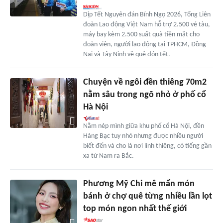
Dịp Tết Nguyên đán Bính Ngọ 2026, Tổng Liên
đoàn Lao động Việt Nam hỗ trợ 2.500 vé tàu,
máy bay kèm 2.500 suất quà tiền mặt cho
đoàn viên, người lao động tại TPHCM, Đồng
Nai và Tây Ninh về quê đón tết.
Chuyện về ngôi đền thiêng 70m2
nằm sâu trong ngõ nhỏ ở phố cổ
Hà Nội
Nằm nép mình giữa khu phố cổ Hà Nội, đền
Hàng Bạc tuy nhỏ nhưng được nhiều người
biết đến và cho là nơi linh thiêng, có tiếng gần
xa từ Nam ra Bắc.
Phương Mỹ Chi mê mẩn món
bánh ở chợ quê từng nhiều lần lọt
top món ngon nhất thế giới