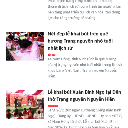
Phúc Thịnh đang từng bước khai thác hệ
thống di tích lịch sử, công trình tín ngưỡng làm
nền tảng phát triển du lịch văn hóa, tạo động
lực cho tăng trưởng bền vững.
Nét đẹp lễ khai bút trên quê
hương Trạng nguyên nhỏ tuổi
nhất lịch sử
Xã Nam Hồng, tỉnh Ninh Bình là quê hương
của vị trạng nguyên nhỏ tuổi nhất trong lịch sử
khoa bảng Việt Nam, Trạng nguyên Nguyễn
Hiền.
Lễ khai bút Xuân Bính Ngọ tại Đền
thờ Trạng nguyên Nguyễn Hiền
Sáng 26/2 (tức ngày 10 tháng Giêng năm Bính
Ngọ), Đảng ủy - HĐND - UBND - Ủy ban MTTQ
xã Nam Hồng tổ chức Lễ khai bút Xuân Bính
Ngọ 2026 tại Di tích Lịch sử Văn hóa quốc gia