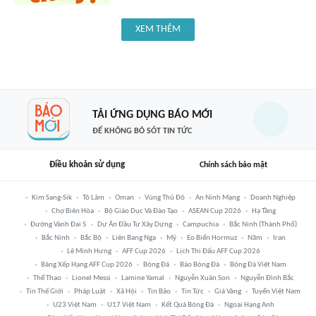
XEM THÊM
TẢI ỨNG DỤNG BÁO MỚI
ĐỂ KHÔNG BỎ SÓT TIN TỨC
Điều khoản sử dụng
Chính sách bảo mật
Kim Sang-Sik
Tô Lâm
Oman
Vùng Thủ Đô
An Ninh Mạng
Doanh Nghiệp
Chợ Biên Hòa
Bộ Giáo Dục Và Đào Tạo
ASEAN Cup 2026
Hạ Tầng
Đường Vành Đai 5
Dự Án Đầu Tư Xây Dựng
Campuchia
Bắc Ninh (thành Phố)
Bắc Ninh
Bắc Bộ
Liên Bang Nga
Mỹ
Eo Biển Hormuz
Năm
Iran
Lê Minh Hưng
AFF Cup 2026
Lịch Thi Đấu AFF Cup 2026
Bảng Xếp Hạng AFF Cup 2026
Bóng Đá
Báo Bóng Đá
Bóng Đá Việt Nam
Thể Thao
Lionel Messi
Lamine Yamal
Nguyễn Xuân Son
Nguyễn Đình Bắc
Tin Thế Giới
Pháp Luật
Xã Hội
Tin Bão
Tin Tức
Giá Vàng
Tuyển Việt Nam
U23 Việt Nam
U17 Việt Nam
Kết Quả Bóng Đá
Ngoại Hạng Anh