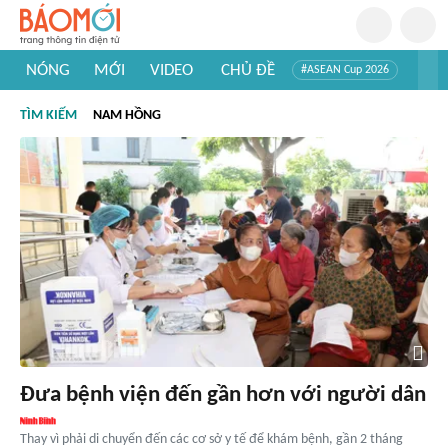
NÓNG
MỚI
VIDEO
CHỦ ĐỀ
#ASEAN Cup 2026
#Trí tuệ nhân tạo
#Mỹ - Iran
#Khám phá Việt Nam
TÌM KIẾM
NAM HỒNG
#Khám phá thế giới
Đưa bệnh viện đến gần hơn với người dân
Thay vì phải di chuyển đến các cơ sở y tế để khám bệnh, gần 2 tháng