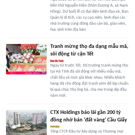
Đền thờ Nguyễn Hiền (thôn Dương A, xã Nam
Hồng). Dự buổi lễ có đại diện lãnh đạo xã, Ban
Quản lý di tích, các cụ cao niên, lãnh đạo các
nhà trường cùng đông đảo cán bộ, giáo viên,
học sinh trên địa bàn.
Tranh mừng thọ đa dạng mẫu mã,
sôi động từ cận Tết
Ngay từ trước Tết, thị trường tranh mừng thọ
tại Hà Tĩnh đã sôi động với nhiều mẫu mã,
chất liệu và mức giá khác nhau. Nhiều khách
hàng đã chủ động đặt tranh sớm để kịp chuẩn
bị quà chúc thọ ông bà, cha mẹ trong dịp đầu
năm mới.
CTX Holdings báo lãi gần 200 tỷ
đồng nhờ bán 'đất vàng' Cầu Giấy
Tổng CTCP Đầu tư Xây dựng và Thương mại