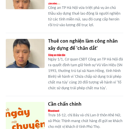
Công an TP Hà Nội vừa triệt phá vụ án chủ
thầu xây dựng thuê lao động là người nghiện
từ các tỉnh miền núi, sau đó cung cấp heroin
rồi trừ vào lương để trục lợi.
Thuê con nghiện làm công nhân
xây dựng để 'chăn dắt'
Ngày 1/1, Cơ quan CSĐT Công an TP Hà Nội đã
ra quyết định tạm giữ hình sự Vũ Văn Hiệu (SN
1993, thường trú tại xã Nam Hồng, tỉnh Ninh
Bình) về hành vi 'Chứa chấp sử dụng trái phép
chất ma túy' cùng 20 đối tượng về hành vi 'Tổ
chức sử dụng trái phép chất ma túy'.
Cần chấn chỉnh
Trưa 16-12, chị Bảy và chị Lan ở thôn Khê Nữ,
xã Phúc Thịnh mang chút hàng đi gửi xe khách
cho một vị khách ở tỉnh Phú Thọ.