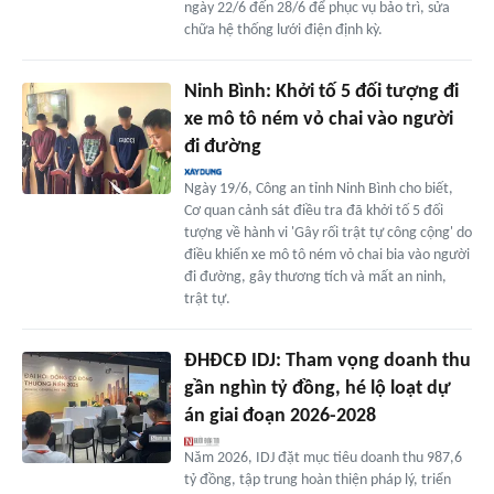
ngày 22/6 đến 28/6 để phục vụ bảo trì, sửa
chữa hệ thống lưới điện định kỳ.
Ninh Bình: Khởi tố 5 đối tượng đi
xe mô tô ném vỏ chai vào người
đi đường
Ngày 19/6, Công an tỉnh Ninh Bình cho biết,
Cơ quan cảnh sát điều tra đã khởi tố 5 đối
tượng về hành vi 'Gây rối trật tự công cộng' do
điều khiển xe mô tô ném vỏ chai bia vào người
đi đường, gây thương tích và mất an ninh,
trật tự.
ĐHĐCĐ IDJ: Tham vọng doanh thu
gần nghìn tỷ đồng, hé lộ loạt dự
án giai đoạn 2026-2028
Năm 2026, IDJ đặt mục tiêu doanh thu 987,6
tỷ đồng, tập trung hoàn thiện pháp lý, triển