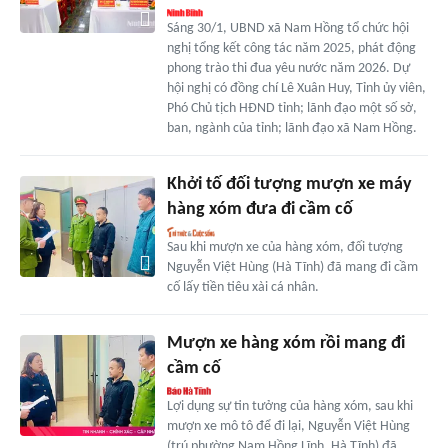
Sáng 30/1, UBND xã Nam Hồng tổ chức hội
nghị tổng kết công tác năm 2025, phát động
phong trào thi đua yêu nước năm 2026. Dự
hội nghị có đồng chí Lê Xuân Huy, Tỉnh ủy viên,
Phó Chủ tịch HĐND tỉnh; lãnh đạo một số sở,
ban, ngành của tỉnh; lãnh đạo xã Nam Hồng.
Khởi tố đối tượng mượn xe máy
hàng xóm đưa đi cầm cố
Sau khi mượn xe của hàng xóm, đối tượng
Nguyễn Việt Hùng (Hà Tĩnh) đã mang đi cầm
cố lấy tiền tiêu xài cá nhân.
Mượn xe hàng xóm rồi mang đi
cầm cố
Lợi dụng sự tin tưởng của hàng xóm, sau khi
mượn xe mô tô để đi lại, Nguyễn Việt Hùng
(trú phường Nam Hồng Lĩnh, Hà Tĩnh) đã