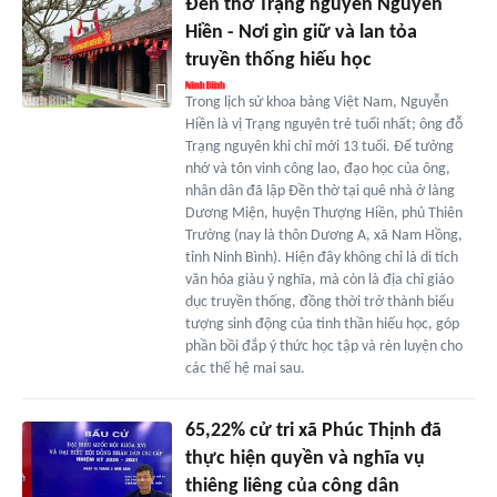
Đền thờ Trạng nguyên Nguyễn
Hiền - Nơi gìn giữ và lan tỏa
truyền thống hiếu học
Trong lịch sử khoa bảng Việt Nam, Nguyễn
Hiền là vị Trạng nguyên trẻ tuổi nhất; ông đỗ
Trạng nguyên khi chỉ mới 13 tuổi. Để tưởng
nhớ và tôn vinh công lao, đạo học của ông,
nhân dân đã lập Đền thờ tại quê nhà ở làng
Dương Miện, huyện Thượng Hiền, phủ Thiên
Trường (nay là thôn Dương A, xã Nam Hồng,
tỉnh Ninh Bình). Hiện đây không chỉ là di tích
văn hóa giàu ý nghĩa, mà còn là địa chỉ giáo
dục truyền thống, đồng thời trở thành biểu
tượng sinh động của tinh thần hiếu học, góp
phần bồi đắp ý thức học tập và rèn luyện cho
các thế hệ mai sau.
65,22% cử tri xã Phúc Thịnh đã
thực hiện quyền và nghĩa vụ
thiêng liêng của công dân