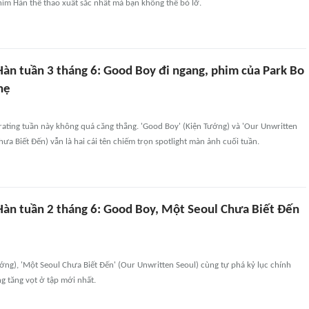
im Hàn thể thao xuất sắc nhất mà bạn không thể bỏ lỡ.
Hàn tuần 3 tháng 6: Good Boy đi ngang, phim của Park Bo
hẹ
ating tuần này không quá căng thẳng. 'Good Boy' (Kiện Tướng) và 'Our Unwritten
hưa Biết Đến) vẫn là hai cái tên chiếm trọn spotlight màn ảnh cuối tuần.
Hàn tuần 2 tháng 6: Good Boy, Một Seoul Chưa Biết Đến
ớng), 'Một Seoul Chưa Biết Đến' (Our Unwritten Seoul) cùng tự phá kỷ lục chính
ng tăng vọt ở tập mới nhất.