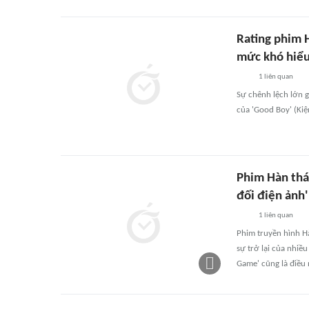
Rating phim H
mức khó hiể
1
liên quan
Sự chênh lệch lớn g
của 'Good Boy' (Kiệ
Phim Hàn thá
đối điện ảnh'
1
liên quan
Phim truyền hình Hà
sự trở lại của nhiề
Game' cũng là điều