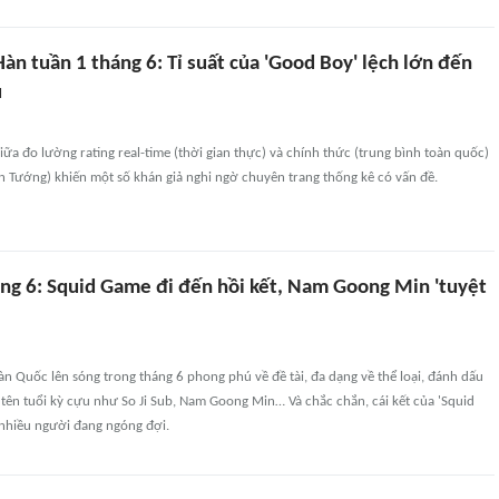
àn tuần 1 tháng 6: Tỉ suất của 'Good Boy' lệch lớn đến
u
iữa đo lường rating real-time (thời gian thực) và chính thức (trung bình toàn quốc)
n Tướng) khiến một số khán giả nghi ngờ chuyên trang thống kê có vấn đề.
ng 6: Squid Game đi đến hồi kết, Nam Goong Min 'tuyệt
n Quốc lên sóng trong tháng 6 phong phú về đề tài, đa dạng về thể loại, đánh dấu
u tên tuổi kỳ cựu như So Ji Sub, Nam Goong Min… Và chắc chắn, cái kết của 'Squid
 nhiều người đang ngóng đợi.