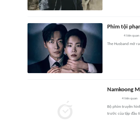
Phim tội phạ
4
liên quan
The Husband mở ra
Namkoong Min
4
liên quan
Bộ phim truyền hình
trước của tập đầu t