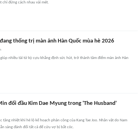
ật chỉ đứng cách nhau vài mét.
đang thống trị màn ảnh Hàn Quốc mùa hè 2026
n
giúp nhiều tài tử kỳ cựu khẳng định sức hút, trở thành tâm điểm màn ảnh Hàn
n đối đầu Kim Dae Myung trong 'The Husband'
c tăng nhiệt khi hé lộ kế hoạch phản công của Kang Tae Joo. Nhân vật do Nam
ẵn sàng đánh đổi tất cả để cứu vợ bị bắt cóc.