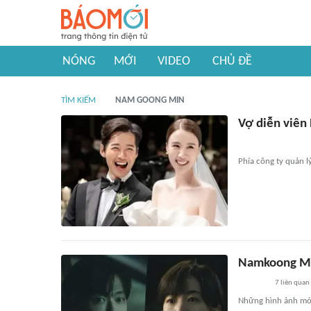
NÓNG
MỚI
VIDEO
CHỦ ĐỀ
TÌM KIẾM
NAM GOONG MIN
Vợ diễn viên
Phía công ty quản l
Namkoong Min
7
liên quan
Những hình ảnh mới