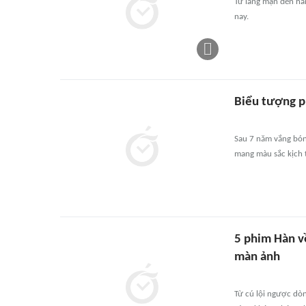
Từ lãng mạn đến hà
nay.
Biểu tượng p
Sau 7 năm vắng bón
mang màu sắc kịch 
5 phim Hàn về
màn ảnh
Từ cú lội ngược dò