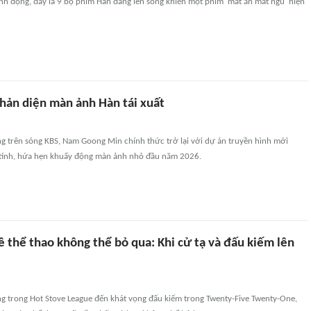
nh động, đây là 9 bộ phim Hàn đang lên sóng khiến mọt phim 'mất ăn mất ngủ' hiện
hản diện màn ảnh Hàn tái xuất
g trên sóng KBS, Nam Goong Min chính thức trở lại với dự án truyền hình mới
tính, hứa hẹn khuấy động màn ảnh nhỏ đầu năm 2026.
 thể thao không thể bỏ qua: Khi cử tạ và đấu kiếm lên
ng trong Hot Stove League đến khát vọng đấu kiếm trong Twenty-Five Twenty-One,