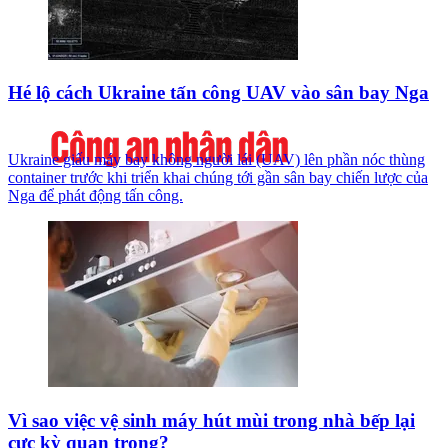
Hé lộ cách Ukraine tấn công UAV vào sân bay Nga
Ukraine giấu máy bay không người lái (UAV) lên phần nóc thùng
container trước khi triển khai chúng tới gần sân bay chiến lược của
Nga để phát động tấn công.
Vì sao việc vệ sinh máy hút mùi trong nhà bếp lại
cực kỳ quan trọng?