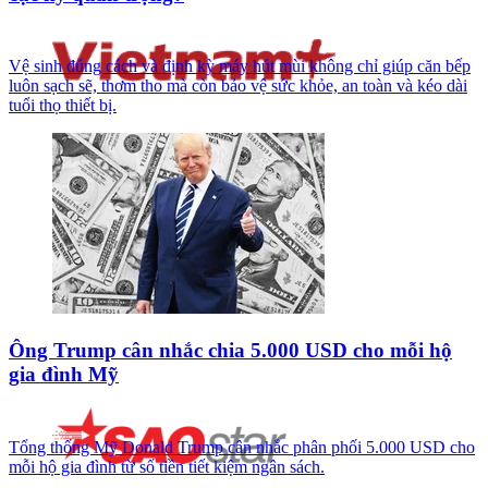
Vệ sinh đúng cách và định kỳ máy hút mùi không chỉ giúp căn bếp
luôn sạch sẽ, thơm tho mà còn bảo vệ sức khỏe, an toàn và kéo dài
tuổi thọ thiết bị.
Ông Trump cân nhắc chia 5.000 USD cho mỗi hộ
gia đình Mỹ
Tổng thống Mỹ Donald Trump cân nhắc phân phối 5.000 USD cho
mỗi hộ gia đình từ số tiền tiết kiệm ngân sách.