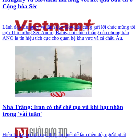
Cộng hòa Séc
Lãnh đạo Hungary và lãnh đạo Slovakia cùng gửi lời chúc mừng tới
cựu Thủ tướng Séc Andrej Babis, coi chiến thắng của phong trào
ANO là tín hiệu tích cực cho quan hệ khu vực và cả châu Âu.
Nhà Trắng: Iran có thể chế tạo vũ khí hạt nhân
trong 'vài tuần'
Hiện Iran đã có đủ mọi thứ cần thiết để làm điều đó, người phát