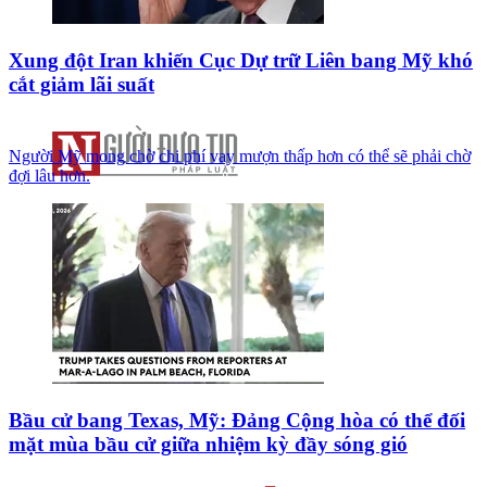
Xung đột Iran khiến Cục Dự trữ Liên bang Mỹ khó
cắt giảm lãi suất
Người Mỹ mong chờ chi phí vay mượn thấp hơn có thể sẽ phải chờ
đợi lâu hơn.
Bầu cử bang Texas, Mỹ: Đảng Cộng hòa có thể đối
mặt mùa bầu cử giữa nhiệm kỳ đầy sóng gió