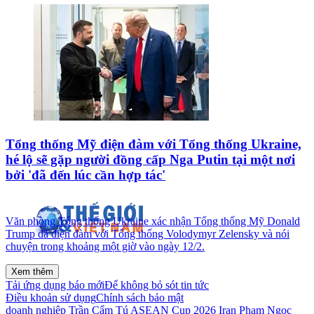
Tổng thống Mỹ điện đàm với Tổng thống Ukraine,
hé lộ sẽ gặp người đồng cấp Nga Putin tại một nơi
bởi 'đã đến lúc cần hợp tác'
Văn phòng Tổng thống Ukraine xác nhận Tổng thống Mỹ Donald
Trump đã điện đàm với Tổng thống Volodymyr Zelensky và nói
chuyện trong khoảng một giờ vào ngày 12/2.
Xem thêm
Tải ứng dụng báo mới
Để không bỏ sót tin tức
Điều khoản sử dụng
Chính sách bảo mật
doanh nghiệp
Trần Cẩm Tú
ASEAN Cup 2026
Iran
Phạm Ngọc