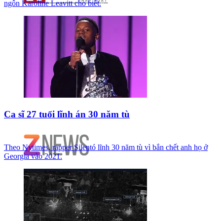
ngôn Karoline Leavitt cho biết.
Ca sĩ 27 tuổi lĩnh án 30 năm tù
Theo Nytimes, rapper Silentó lĩnh 30 năm tù vì bắn chết anh họ ở
Georgia vào 2021.