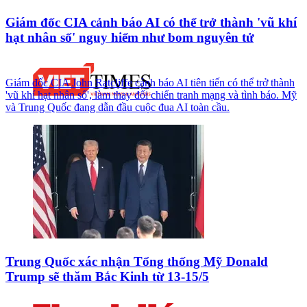
Giám đốc CIA cảnh báo AI có thể trở thành 'vũ khí
hạt nhân số' nguy hiểm như bom nguyên tử
Giám đốc CIA John Ratcliffe cảnh báo AI tiên tiến có thể trở thành
'vũ khí hạt nhân số', làm thay đổi chiến tranh mạng và tình báo. Mỹ
và Trung Quốc đang dẫn đầu cuộc đua AI toàn cầu.
Trung Quốc xác nhận Tổng thống Mỹ Donald
Trump sẽ thăm Bắc Kinh từ 13-15/5