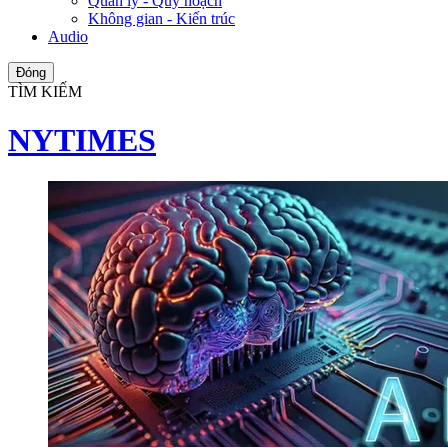
Quản lý - Quy hoạch
Không gian - Kiến trúc
Audio
Đóng
TÌM KIẾM
NYTIMES