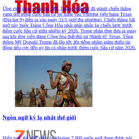
Ứng viên đảng Dân chủ Mỹ, Taylor Rehmet đã giành chiến thắng
vang dội trong cuộc bầu cử bổ sung vào Thượng viện bang Texas
(Địa hạt 9) diễn ra vào ngày 31/1 (giờ địa phương). Chiến thắng bất
ngờ này buộc Đảng Cộng Hòa phải nhìn nhận lại chiến lược trước
thềm cuộc bầu cử giữa nhiệm kỳ 2026. Trong phản ứng đưa ra ngay
sau khi ứng viên đảng Cộng hòa thất thủ tại 'thành trì' Texas, Tổng
thống Mỹ Donald Trump đã lập tức lên tiếng nhằm giảm thiểu tác
động tiêu cực đến uy tín cá nhân trước thềm cuộc bầu cử năm 2026.
Ngôn ngữ kỳ lạ nhất thế giới
Hiện nay, thế giới vẫn còn khoảng 7.000 ngôn ngữ đang được nói