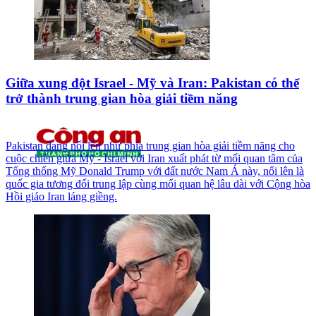
Giữa xung đột Israel - Mỹ và Iran: Pakistan có thể
trở thành trung gian hòa giải tiềm năng
Pakistan đang nổi lên như phía trung gian hòa giải tiềm năng cho
cuộc chiến giữa Mỹ - Israel với Iran xuất phát từ mối quan tâm của
Tổng thống Mỹ Donald Trump với đất nước Nam Á này, nổi lên là
quốc gia tương đối trung lập cùng mối quan hệ lâu dài với Cộng hòa
Hồi giáo Iran láng giềng.