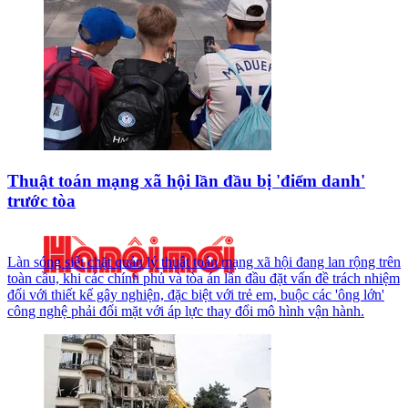
Thuật toán mạng xã hội lần đầu bị 'điểm danh'
trước tòa
Làn sóng siết chặt quản lý thuật toán mạng xã hội đang lan rộng trên
toàn cầu, khi các chính phủ và tòa án lần đầu đặt vấn đề trách nhiệm
đối với thiết kế gây nghiện, đặc biệt với trẻ em, buộc các 'ông lớn'
công nghệ phải đối mặt với áp lực thay đổi mô hình vận hành.