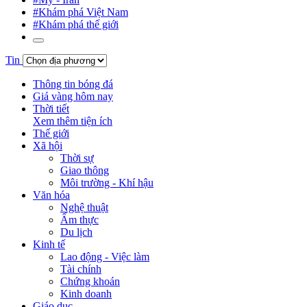
#Khám phá Việt Nam
#Khám phá thế giới
Tin
Thông tin bóng đá
Giá vàng hôm nay
Thời tiết
Xem thêm tiện ích
Thế giới
Xã hội
Thời sự
Giao thông
Môi trường - Khí hậu
Văn hóa
Nghệ thuật
Ẩm thực
Du lịch
Kinh tế
Lao động - Việc làm
Tài chính
Chứng khoán
Kinh doanh
Giáo dục