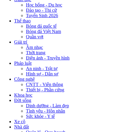
Học bổng - Du học
Đào tạo - Thi cử
Tuyển Sinh 2026
Thể thao
Bóng đá quốc tế
Bóng đá Việt Nam
Quần vợt
Giải trí
Âm nhạc
Thời trang
Điện ảnh - Truyền hình
Pháp luật
An ninh - Trật tự
Hình sự - Dân sự
Công nghệ
CNTT - Viễn thông
Thiết bị - Phần cứng
Khoa học
Đời sống
Dinh dưỡng - Làm đẹp
Tình yêu - Hôn nhân
Sức khỏe - Y tế
Xe cộ
Nhà đất