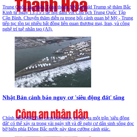
Trung Quốc xác nhận Tổng thống Mỹ Donald Trump sẽ thăm Bắc
Kinh từ ngày 13-15/5 để hội đàm với Chủ tịch Trung Quốc Tập
Cận Bình. Chuyến thăm diễn ra trong bối cảnh quan hệ Mỹ - Trung
tiếp tục tồn tại nhiều bất đồng liên quan thương mại, Iran, và công
nghệ trí tuệ nhân tạo (AI).
Nhật Bản cảnh báo nguy cơ 'siêu động đất' tăng
Chính phủ Nhật Bản cảnh báo nguy cơ xảy ra một trận 'siêu động
đất' có thể xảy ra trong vài ngày tới và đề nghị cư dân sinh sống dọc
bờ biển phía Đông Bắc nước này tăng cường cảnh giác.