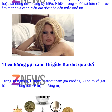
hoặc sử dụng dưới dạng ký hiệu. Nhiều trong số đó sở hữu cấu trúc,
âm thanh và cách biểu đạt độc đáo đến mức khó tin.
'Biểu tượng gợi cảm' Brigitte Bardot qua đời
Trong sự nghiệp, Brigitte Bardot tham gia khoảng 50 phim và gặt
hái thành công lớn về mặt thương mại.