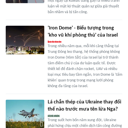
một ngày tại Kuwait đang gây ra nhiều tranh
luận về mặt kỹ thuật quân sự giữa giả thuyết
bắn nhầm và bị tấn công.
'Iron Dome' - Biểu tượng trong
'kho vũ khí phòng thủ' của Israel
Trong nhiều năm qua, mỗi khi căng thẳng tại
Trung Đông leo thang, hệ thống phòng không
Iron Dome (Vòm Sắt) của Israel lại trở thành
tâm điểm chú ý của dư luận quốc tế. Được
thiết kế để đánh chặn rocket, UAV và nhiều
loại mục tiêu bay tầm ngắn, Iron Dome là 'tấm
khiên' quan trọng trong mạng lưới phòng
không đa tầng của Israel.
Lá chắn thép của Ukraine thay đổi
thế nào trước mưa tên lửa Nga?
Trong suốt hơn bốn năm xung đột, Ukraine
phải hứng chịu một chiến dịch tấn công đường