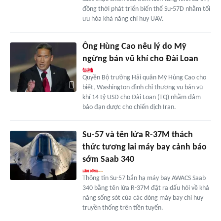
đồng thời phát triển biến thể Su-57D nhằm tối
ưu hóa khả năng chỉ huy UAV.
Ông Hùng Cao nêu lý do Mỹ
ngừng bán vũ khí cho Đài Loan
Quyền Bộ trưởng Hải quân Mỹ Hùng Cao cho
biết, Washington đình chỉ thương vụ bán vũ
khí 14 tỷ USD cho Đài Loan (TQ) nhằm đảm
bảo đạn dược cho chiến dịch Iran.
Su-57 và tên lửa R-37M thách
thức tương lai máy bay cảnh báo
sớm Saab 340
Thông tin Su-57 bắn hạ máy bay AWACS Saab
340 bằng tên lửa R-37M đặt ra dấu hỏi về khả
năng sống sót của các dòng máy bay chỉ huy
truyền thống trên tiền tuyến.