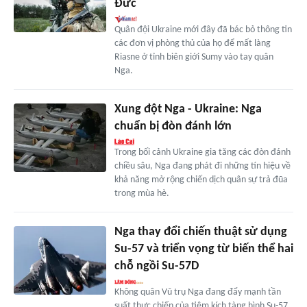
Đức
Quân đội Ukraine mới đây đã bác bỏ thông tin
các đơn vị phòng thủ của họ để mất làng
Riasne ở tỉnh biên giới Sumy vào tay quân
Nga.
Xung đột Nga - Ukraine: Nga
chuẩn bị đòn đánh lớn
Trong bối cảnh Ukraine gia tăng các đòn đánh
chiều sâu, Nga đang phát đi những tín hiệu về
khả năng mở rộng chiến dịch quân sự trả đũa
trong mùa hè.
Nga thay đổi chiến thuật sử dụng
Su-57 và triển vọng từ biến thể hai
chỗ ngồi Su-57D
Không quân Vũ trụ Nga đang đẩy mạnh tần
suất thực chiến của tiêm kích tàng hình Su-57,