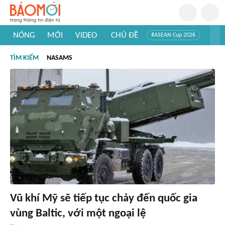
NÓNG
MỚI
VIDEO
CHỦ ĐỀ
#ASEAN Cup 2026
#Trí tuệ nhân tạo
#Mỹ - Iran
#Khám phá Việt Nam
TÌM KIẾM
NASAMS
#Khám phá thế giới
Vũ khí Mỹ sẽ tiếp tục chảy đến quốc gia
vùng Baltic, với một ngoại lệ