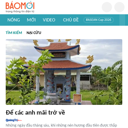
NÓNG
MỚI
VIDEO
CHỦ ĐỀ
#ASEAN Cup 2026
#Trí tuệ nhân tạo
#Mỹ - Iran
#Khám phá Việt Nam
TÌM KIẾM
NẠI CỬU
#Khám phá thế giới
Để các anh mãi trở về
Những ngày đầu tháng sáu, khi những nén hương đầu tiên được thắp