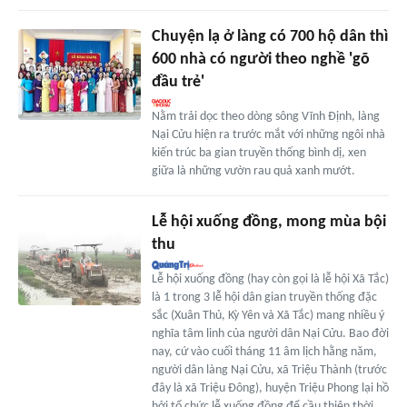
Chuyện lạ ở làng có 700 hộ dân thì
600 nhà có người theo nghề 'gõ
đầu trẻ'
Nằm trải dọc theo dòng sông Vĩnh Định, làng
Nại Cửu hiện ra trước mắt với những ngôi nhà
kiến trúc ba gian truyền thống bình dị, xen
giữa là những vườn rau quả xanh mướt.
Lễ hội xuống đồng, mong mùa bội
thu
Lễ hội xuống đồng (hay còn gọi là lễ hội Xã Tắc)
là 1 trong 3 lễ hội dân gian truyền thống đặc
sắc (Xuân Thủ, Kỳ Yên và Xã Tắc) mang nhiều ý
nghĩa tâm linh của người dân Nại Cửu. Bao đời
nay, cứ vào cuối tháng 11 âm lịch hằng năm,
người dân làng Nại Cửu, xã Triệu Thành (trước
đây là xã Triệu Đông), huyện Triệu Phong lại hồ
hởi tổ chức lễ xuống đồng để cầu thiên thời,