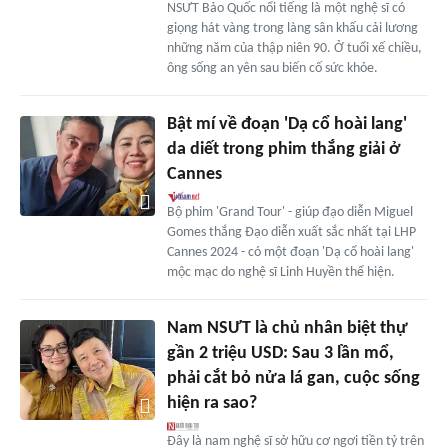
NSƯT Bảo Quốc nổi tiếng là một nghệ sĩ có
giọng hát vàng trong làng sân khấu cải lương
những năm của thập niên 90. Ở tuổi xế chiều,
ông sống an yên sau biến cố sức khỏe.
Bật mí về đoạn 'Dạ cổ hoài lang'
da diết trong phim thắng giải ở
Cannes
Bộ phim 'Grand Tour' - giúp đạo diễn Miguel
Gomes thắng Đạo diễn xuất sắc nhất tại LHP
Cannes 2024 - có một đoạn 'Dạ cổ hoài lang'
mộc mạc do nghệ sĩ Linh Huyền thể hiện.
Nam NSƯT là chủ nhân biệt thự
gần 2 triệu USD: Sau 3 lần mổ,
phải cắt bỏ nửa lá gan, cuộc sống
hiện ra sao?
Đây là nam nghệ sĩ sở hữu cơ ngơi tiền tỷ trên