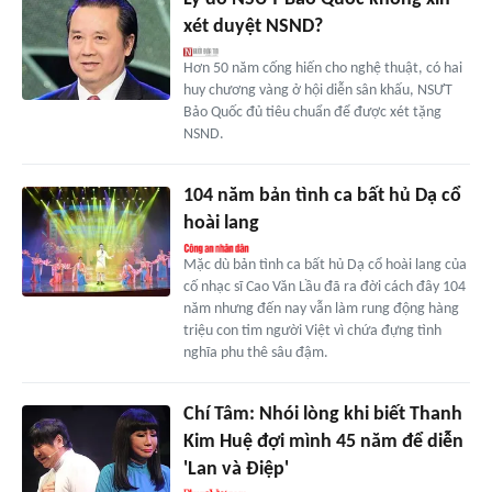
xét duyệt NSND?
Hơn 50 năm cống hiến cho nghệ thuật, có hai
huy chương vàng ở hội diễn sân khấu, NSƯT
Bảo Quốc đủ tiêu chuẩn để được xét tặng
NSND.
104 năm bản tình ca bất hủ Dạ cổ
hoài lang
Mặc dù bản tình ca bất hủ Dạ cổ hoài lang của
cố nhạc sĩ Cao Văn Lầu đã ra đời cách đây 104
năm nhưng đến nay vẫn làm rung động hàng
triệu con tim người Việt vì chứa đựng tình
nghĩa phu thê sâu đậm.
Chí Tâm: Nhói lòng khi biết Thanh
Kim Huệ đợi mình 45 năm để diễn
'Lan và Điệp'