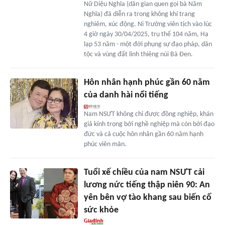
Nữ Diệu Nghĩa (dân gian quen gọi bà Năm
Nghĩa) đã diễn ra trong không khí trang
nghiêm, xúc động. Ni Trưởng viên tịch vào lúc
4 giờ ngày 30/04/2025, trụ thế 104 năm, Hạ
lạp 53 năm - một đời phụng sự đạo pháp, dân
tộc và vùng đất linh thiêng núi Bà Đen.
Hôn nhân hạnh phúc gần 60 năm
của danh hài nổi tiếng
Nam NSƯT không chỉ được đồng nghiệp, khán
giả kính trọng bởi nghề nghiệp mà còn bởi đạo
đức và cả cuộc hôn nhân gần 60 năm hạnh
phúc viên mãn.
Tuổi xế chiều của nam NSƯT cải
lương nức tiếng thập niên 90: An
yên bên vợ tào khang sau biến cố
sức khỏe