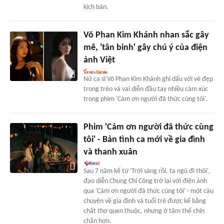
kịch bản.
Võ Phan Kim Khánh nhan sắc gây
mê, 'tân binh' gây chú ý của điện
ảnh Việt
Nữ ca sĩ Võ Phan Kim Khánh ghi dấu với vẻ đẹp
trong trẻo và vai diễn đầu tay nhiều cảm xúc
trong phim 'Cảm ơn người đã thức cùng tôi'.
Phim 'Cảm ơn người đã thức cùng
tôi' - Bản tình ca mới về gia đình
và thanh xuân
Sau 7 năm kể từ 'Trời sáng rồi, ta ngủ đi thôi',
đạo diễn Chung Chí Công trở lại với điện ảnh
qua 'Cảm ơn người đã thức cùng tôi' - một câu
chuyện về gia đình và tuổi trẻ được kể bằng
chất thơ quen thuộc, nhưng ở tâm thế chín
chắn hơn.