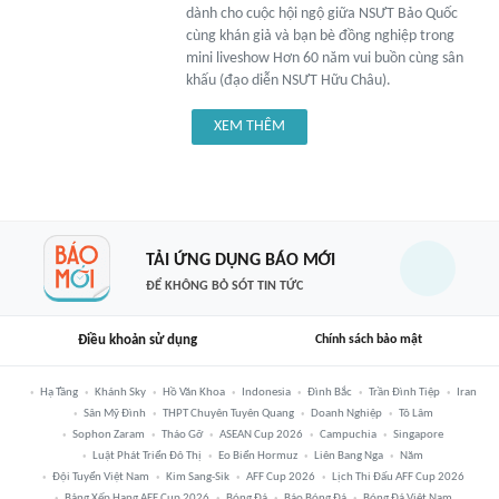
dành cho cuộc hội ngộ giữa NSƯT Bảo Quốc
cùng khán giả và bạn bè đồng nghiệp trong
mini liveshow Hơn 60 năm vui buồn cùng sân
khấu (đạo diễn NSƯT Hữu Châu).
XEM THÊM
TẢI ỨNG DỤNG BÁO MỚI
ĐỂ KHÔNG BỎ SÓT TIN TỨC
Điều khoản sử dụng
Chính sách bảo mật
Hạ Tầng
Khánh Sky
Hồ Văn Khoa
Indonesia
Đình Bắc
Trần Đình Tiệp
Iran
Sân Mỹ Đình
THPT Chuyên Tuyên Quang
Doanh Nghiệp
Tô Lâm
Sophon Zaram
Tháo Gỡ
ASEAN Cup 2026
Campuchia
Singapore
Luật Phát Triển Đô Thị
Eo Biển Hormuz
Liên Bang Nga
Năm
Đội Tuyển Việt Nam
Kim Sang-Sik
AFF Cup 2026
Lịch Thi Đấu AFF Cup 2026
Bảng Xếp Hạng AFF Cup 2026
Bóng Đá
Báo Bóng Đá
Bóng Đá Việt Nam