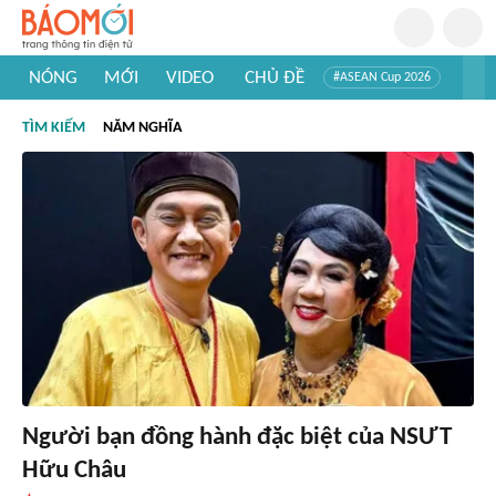
NÓNG
MỚI
VIDEO
CHỦ ĐỀ
#ASEAN Cup 2026
#Trí tuệ nhân tạo
#Mỹ - Iran
#Khám phá Việt Nam
TÌM KIẾM
NĂM NGHĨA
#Khám phá thế giới
Người bạn đồng hành đặc biệt của NSƯT
Hữu Châu