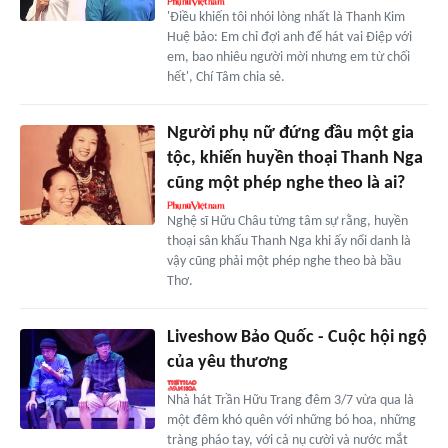
'Điều khiến tôi nhói lòng nhất là Thanh Kim
Huệ bảo: Em chỉ đợi anh để hát vai Điệp với
em, bao nhiêu người mời nhưng em từ chối
hết', Chí Tâm chia sẻ.
Người phụ nữ đứng đầu một gia
tộc, khiến huyền thoại Thanh Nga
cũng một phép nghe theo là ai?
Nghệ sĩ Hữu Châu từng tâm sự rằng, huyền
thoại sân khấu Thanh Nga khi ấy nổi danh là
vậy cũng phải một phép nghe theo bà bầu
Thơ.
Liveshow Bảo Quốc - Cuộc hội ngộ
của yêu thương
Nhà hát Trần Hữu Trang đêm 3/7 vừa qua là
một đêm khó quên với những bó hoa, những
tràng pháo tay, với cả nụ cười và nước mắt