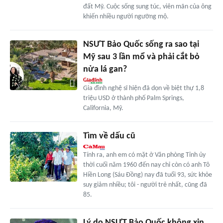
đất Mỹ. Cuộc sống sung túc, viên mãn của ông
khiến nhiều người ngưỡng mộ.
NSƯT Bảo Quốc sống ra sao tại
Mỹ sau 3 lần mổ và phải cắt bỏ
nửa lá gan?
Gia đình nghệ sĩ hiện đã dọn về biệt thự 1,8
triệu USD ở thành phố Palm Springs,
California, Mỹ.
Tìm về dấu cũ
Tính ra, anh em có mặt ở Văn phòng Tỉnh ủy
thời cuối năm 1960 đến nay chỉ còn có anh Tô
Hiền Long (Sáu Ðồng) nay đã tuổi 93, sức khỏe
suy giảm nhiều; tôi - người trẻ nhất, cũng đã
85.
Lý do NSƯT Bảo Quốc không xin