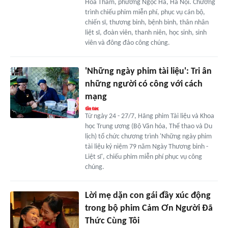
Hoa Thám, phường Ngọc Hà, Hà Nội. Chương
trình chiếu phim miễn phí, phục vụ cán bộ,
chiến sĩ, thương binh, bệnh binh, thân nhân
liệt sĩ, đoàn viên, thanh niên, học sinh, sinh
viên và đông đảo công chúng.
'Những ngày phim tài liệu': Tri ân
những người có công với cách
mạng
Từ ngày 24 - 27/7, Hãng phim Tài liệu và Khoa
học Trung ương (Bộ Văn hóa, Thể thao và Du
lịch) tổ chức chương trình 'Những ngày phim
tài liệu kỷ niệm 79 năm Ngày Thương binh -
Liệt sĩ', chiếu phim miễn phí phục vụ công
chúng.
Lời mẹ dặn con gái đầy xúc động
trong bộ phim Cảm Ơn Người Đã
Thức Cùng Tôi