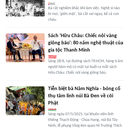
Bà rất nghiêm khắc khi làm việc. Nghệ sĩ nào
lơ mơ, 'giỡn mặt', bà cắt vai ngay, kể cả con
cháu.
Sách 'Hữu Châu: Chiếc nôi vàng
giông bão': 80 năm nghệ thuật của
gia tộc Thanh Minh
Sáng 28/6, tại đường sách TP.HCM, hàng trăm
người hâm mộ có mặt tại buổi ra mắt sách
Hữu Châu: Chiếc nôi vàng giông bão.
Tiễn biệt bà Năm Nghĩa - bóng cổ
thụ tâm linh núi Bà Đen về cõi
Phật
Sáng ngày 07/5/2025, tại khuôn viên linh
thiêng Thạch Động - Chùa Hang, núi Bà Tây
Ninh, lễ phụng tống kim quan Ni Trưởng Thích