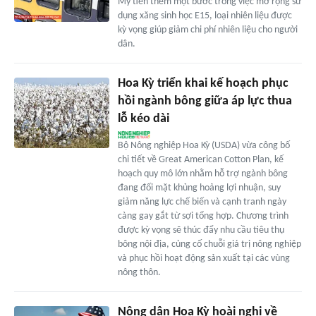
Mỹ tiến thêm một bước trong việc mở rộng sử
dụng xăng sinh học E15, loại nhiên liệu được
kỳ vọng giúp giảm chi phí nhiên liệu cho người
dân.
Hoa Kỳ triển khai kế hoạch phục
hồi ngành bông giữa áp lực thua
lỗ kéo dài
Bộ Nông nghiệp Hoa Kỳ (USDA) vừa công bố
chi tiết về Great American Cotton Plan, kế
hoạch quy mô lớn nhằm hỗ trợ ngành bông
đang đối mặt khủng hoảng lợi nhuận, suy
giảm năng lực chế biến và cạnh tranh ngày
càng gay gắt từ sợi tổng hợp. Chương trình
được kỳ vọng sẽ thúc đẩy nhu cầu tiêu thụ
bông nội địa, củng cố chuỗi giá trị nông nghiệp
và phục hồi hoạt động sản xuất tại các vùng
nông thôn.
Nông dân Hoa Kỳ hoài nghi về