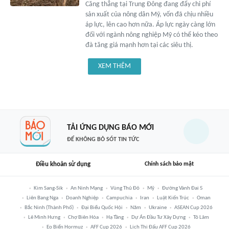
Căng thẳng tại Trung Đông đang đẩy chi phí
sản xuất của nông dân Mỹ, vốn đã chịu nhiều
áp lực, lên cao hơn nữa. Áp lực ngày càng lớn
đối với ngành nông nghiệp Mỹ có thể kéo theo
đà tăng giá mạnh hơn tại các siêu thị.
XEM THÊM
TẢI ỨNG DỤNG BÁO MỚI
ĐỂ KHÔNG BỎ SÓT TIN TỨC
Điều khoản sử dụng
Chính sách bảo mật
Kim Sang-Sik
An Ninh Mạng
Vùng Thủ Đô
Mỹ
Đường Vành Đai 5
Liên Bang Nga
Doanh Nghiệp
Campuchia
Iran
Luật Kiến Trúc
Oman
Bắc Ninh (thành Phố)
Đại Biểu Quốc Hội
Năm
Ukraine
ASEAN Cup 2026
Lê Minh Hưng
Chợ Biên Hòa
Hạ Tầng
Dự Án Đầu Tư Xây Dựng
Tô Lâm
Eo Biển Hormuz
AFF Cup 2026
Lịch Thi Đấu AFF Cup 2026