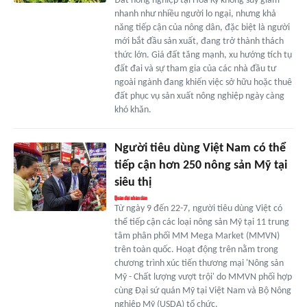
Đất nông nghiệp tại Hoa Kỳ không suy giảm
nhanh như nhiều người lo ngại, nhưng khả
năng tiếp cận của nông dân, đặc biệt là người
mới bắt đầu sản xuất, đang trở thành thách
thức lớn. Giá đất tăng mạnh, xu hướng tích tụ
đất đai và sự tham gia của các nhà đầu tư
ngoài ngành đang khiến việc sở hữu hoặc thuê
đất phục vụ sản xuất nông nghiệp ngày càng
khó khăn.
Người tiêu dùng Việt Nam có thể
tiếp cận hơn 250 nông sản Mỹ tại
siêu thị
Từ ngày 9 đến 22-7, người tiêu dùng Việt có
thể tiếp cận các loại nông sản Mỹ tại 11 trung
tâm phân phối MM Mega Market (MMVN)
trên toàn quốc. Hoạt động trên nằm trong
chương trình xúc tiến thương mại 'Nông sản
Mỹ - Chất lượng vượt trội' do MMVN phối hợp
cùng Đại sứ quán Mỹ tại Việt Nam và Bộ Nông
nghiệp Mỹ (USDA) tổ chức.