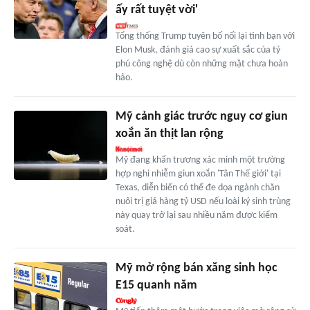
ấy rất tuyệt vời'
Tổng thống Trump tuyên bố nối lại tình bạn với
Elon Musk, đánh giá cao sự xuất sắc của tỷ
phú công nghệ dù còn những mặt chưa hoàn
hảo.
Mỹ cảnh giác trước nguy cơ giun
xoắn ăn thịt lan rộng
Mỹ đang khẩn trương xác minh một trường
hợp nghi nhiễm giun xoắn 'Tân Thế giới' tại
Texas, diễn biến có thể đe dọa ngành chăn
nuôi trị giá hàng tỷ USD nếu loài ký sinh trùng
này quay trở lại sau nhiều năm được kiểm
soát.
Mỹ mở rộng bán xăng sinh học
E15 quanh năm