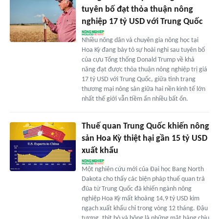
tuyên bố đạt thỏa thuận nông
nghiệp 17 tỷ USD với Trung Quốc
Nhiều nông dân và chuyên gia nông học tại
Hoa Kỳ đang bày tỏ sự hoài nghi sau tuyên bố
của cựu Tổng thống Donald Trump về khả
năng đạt được thỏa thuận nông nghiệp trị giá
17 tỷ USD với Trung Quốc, giữa tình trạng
thương mại nông sản giữa hai nền kinh tế lớn
nhất thế giới vẫn tiềm ẩn nhiều bất ổn.
Thuế quan Trung Quốc khiến nông
sản Hoa Kỳ thiệt hại gần 15 tỷ USD
xuất khẩu
Một nghiên cứu mới của Đại học Bang North
Dakota cho thấy các biện pháp thuế quan trả
đũa từ Trung Quốc đã khiến ngành nông
nghiệp Hoa Kỳ mất khoảng 14,9 tỷ USD kim
ngạch xuất khẩu chỉ trong vòng 12 tháng. Đậu
tương, thịt bò và bông là những mặt hàng chịu