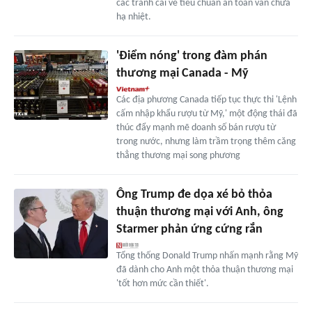
các tranh cãi về tiêu chuẩn an toàn vẫn chưa
hạ nhiệt.
'Điểm nóng' trong đàm phán
thương mại Canada - Mỹ
Các địa phương Canada tiếp tục thực thi 'Lệnh
cấm nhập khẩu rượu từ Mỹ,' một động thái đã
thúc đẩy mạnh mẽ doanh số bán rượu từ
trong nước, nhưng làm trầm trọng thêm căng
thẳng thương mại song phương
Ông Trump đe dọa xé bỏ thỏa
thuận thương mại với Anh, ông
Starmer phản ứng cứng rắn
Tổng thống Donald Trump nhấn mạnh rằng Mỹ
đã dành cho Anh một thỏa thuận thương mại
'tốt hơn mức cần thiết'.