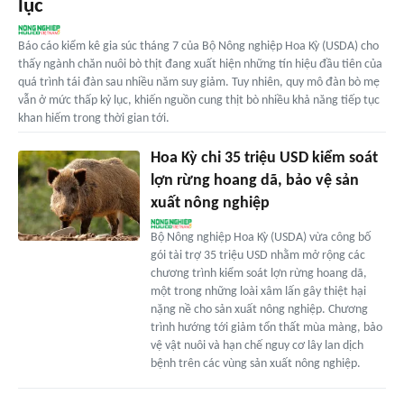
lục
Báo cáo kiểm kê gia súc tháng 7 của Bộ Nông nghiệp Hoa Kỳ (USDA) cho
thấy ngành chăn nuôi bò thịt đang xuất hiện những tín hiệu đầu tiên của
quá trình tái đàn sau nhiều năm suy giảm. Tuy nhiên, quy mô đàn bò mẹ
vẫn ở mức thấp kỷ lục, khiến nguồn cung thịt bò nhiều khả năng tiếp tục
khan hiếm trong thời gian tới.
Hoa Kỳ chi 35 triệu USD kiểm soát
lợn rừng hoang dã, bảo vệ sản
xuất nông nghiệp
Bộ Nông nghiệp Hoa Kỳ (USDA) vừa công bố
gói tài trợ 35 triệu USD nhằm mở rộng các
chương trình kiểm soát lợn rừng hoang dã,
một trong những loài xâm lấn gây thiệt hại
nặng nề cho sản xuất nông nghiệp. Chương
trình hướng tới giảm tổn thất mùa màng, bảo
vệ vật nuôi và hạn chế nguy cơ lây lan dịch
bệnh trên các vùng sản xuất nông nghiệp.