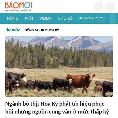
NÓNG
MỚI
VIDEO
CHỦ ĐỀ
#ASEAN Cup 2026
#Trí tuệ nhân tạo
#Mỹ - Iran
#Khám phá Việt Nam
TÌM KIẾM
NÔNG NGHIỆP HOA KỲ
#Khám phá thế giới
Ngành bò thịt Hoa Kỳ phát tín hiệu phục
hồi nhưng nguồn cung vẫn ở mức thấp kỷ