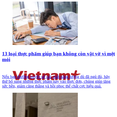
13 loại thực phẩm giúp bạn không còn vật vờ vì mệt
mỏi
Nếu bạn thường xuyên uể oải, mất năng lượng dù đã ngủ đủ, hãy
thử bổ sung những thực phẩm này vào thực đơn, chúng giúp tăng
sức bền, giảm căng thẳng và hồi phục thể chất cực hiệu quả.