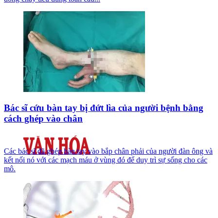
Bác sĩ cứu bàn tay bị đứt lìa của người bệnh bằng
cách ghép vào chân
Các bác sĩ đã ghép bàn tay vào bắp chân phải của người đàn ông và
kết nối nó với các mạch máu ở vùng đó để duy trì sự sống cho các
mô.