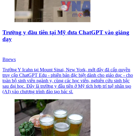
Trường y đầu tiên tại Mỹ đưa ChatGPT vào giảng
dạy
Bnews
Trường Y Icahn tại Mount Sinai, New York, mới đây đã cấp quyền
truy cập ChatGPT Edu - phiên bản đặc biệt dành cho giáo dục - cho
toàn bộ sinh viên ngành y, cùng các học viên, nghiên cứu sinh bậc
sau đại học. Đây là trường y đầu tiên ở Mỹ tích hợp trí tuệ nhân tạo
(AI) vào chương trình đào tạo bác sĩ.