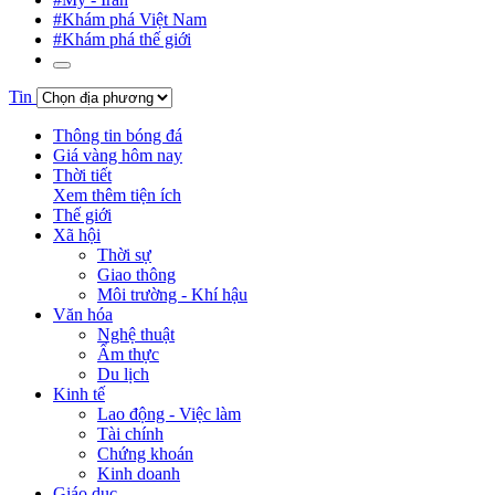
#Khám phá Việt Nam
#Khám phá thế giới
Tin
Thông tin bóng đá
Giá vàng hôm nay
Thời tiết
Xem thêm tiện ích
Thế giới
Xã hội
Thời sự
Giao thông
Môi trường - Khí hậu
Văn hóa
Nghệ thuật
Ẩm thực
Du lịch
Kinh tế
Lao động - Việc làm
Tài chính
Chứng khoán
Kinh doanh
Giáo dục