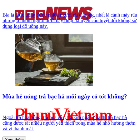
Bia là thức uống được nhiều người ưa chuộng, nhất là cánh mày râu
nhưng 6 nhóm người dưới đây được khuyến cáo tuyệt đối không sử
dụng loại đồ uống này.
Mùa hè uống trà bạc hà mỗi ngày có tốt không?
Ngoài trà hoa hồng, trà hoa cúc, trà kim ngân hoa thì trà bạc hà
cũng được rất nhiều người yêu thích trong mùa hè nhờ hương thơm
và vị thanh mát.
Xem thêm