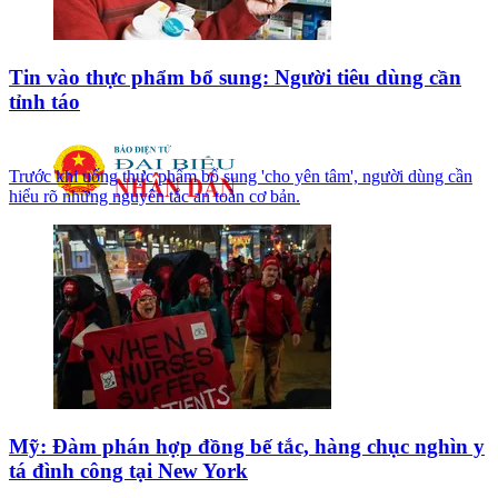
Tin vào thực phẩm bổ sung: Người tiêu dùng cần
tỉnh táo
Trước khi uống thực phẩm bổ sung 'cho yên tâm', người dùng cần
hiểu rõ những nguyên tắc an toàn cơ bản.
Mỹ: Đàm phán hợp đồng bế tắc, hàng chục nghìn y
tá đình công tại New York