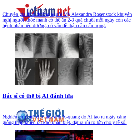
Chuyên gia dinh dưỡng người Mỹ Alexandra Rosenstock khuyến
nghị người khỏe mạnh có thể ăn 2-3 quả chuối mỗi ngày còn các
bệnh nhân tiểu đường, có vấn đề thận cần cẩn trọng.
Bác sĩ có thể bị AI đánh lừa
Nghiên cứu mới cho thấy ảnh X-quang do AI tạo ra ngày càng
giống thật, khiến rất khó phân biệt, đặt ra rủi ro lớn cho y tế số.