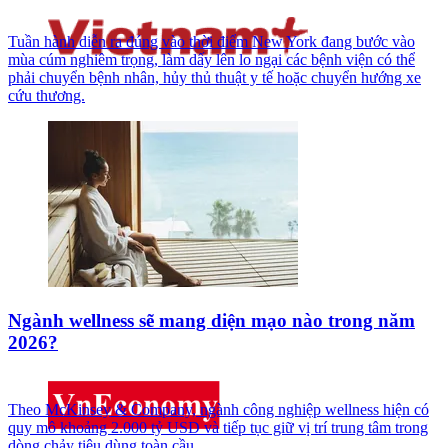
Tuần hành diễn ra đúng vào thời điểm New York đang bước vào
mùa cúm nghiêm trọng, làm dấy lên lo ngại các bệnh viện có thể
phải chuyển bệnh nhân, hủy thủ thuật y tế hoặc chuyển hướng xe
cứu thương.
Ngành wellness sẽ mang diện mạo nào trong năm
2026?
Theo McKinsey & Company, ngành công nghiệp wellness hiện có
quy mô khoảng 2.000 tỷ USD và tiếp tục giữ vị trí trung tâm trong
dòng chảy tiêu dùng toàn cầu...