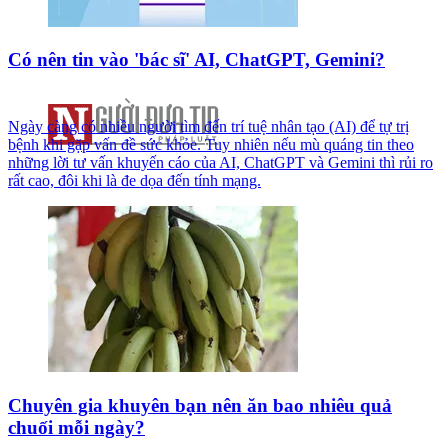
Có nên tin vào 'bác sĩ' AI, ChatGPT, Gemini?
Ngày càng có nhiều người tìm đến trí tuệ nhân tạo (AI) để tự trị
bệnh khi gặp vấn đề sức khỏe. Tuy nhiên nếu mù quáng tin theo
những lời tư vấn khuyến cáo của AI, ChatGPT và Gemini thì rủi ro
rất cao, đôi khi là đe dọa đến tính mạng.
Chuyên gia khuyên bạn nên ăn bao nhiêu quả
chuối mỗi ngày?