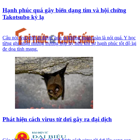
Hạnh phúc quá gây biến dạng tim và hội chứng
Takotsubo kỳ lạ
Câu nói 'vui chết đi được' hóa ra không hoàn toàn là nói quá. Y học
từng ghi nhận những trường hợp hy hữu khi sự hạnh phúc tột độ lại
đe dọa tính mạng.
Phát hiện cách virus từ dơi gây ra đại dịch