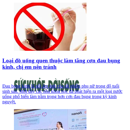
Loại đồ uống quen thuộc làm tăng cơn đau bụng
kinh, chị em nên tránh
Đau bụng kinh là nỗi ám ảnh của rất nhiều phụ nữ trong độ tuổi
sinh sản. Mới đây các nhà khoa học đã phát hiện ra một loại nước
uống phổ biến làm trầm trọng hơn cơn đau bụng trong kỳ kinh
nguyệt.