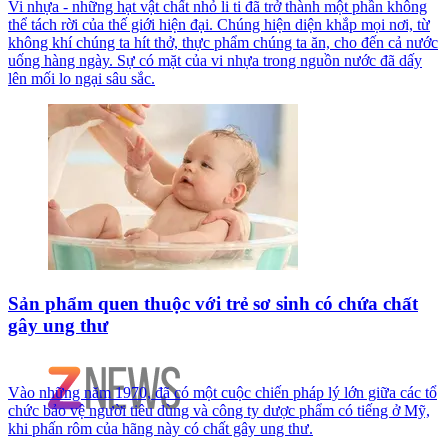
Vi nhựa - những hạt vật chất nhỏ li ti đã trở thành một phần không
thể tách rời của thế giới hiện đại. Chúng hiện diện khắp mọi nơi, từ
không khí chúng ta hít thở, thực phẩm chúng ta ăn, cho đến cả nước
uống hàng ngày. Sự có mặt của vi nhựa trong nguồn nước đã dấy
lên mối lo ngại sâu sắc.
Sản phẩm quen thuộc với trẻ sơ sinh có chứa chất
gây ung thư
Vào những năm 1970, đã có một cuộc chiến pháp lý lớn giữa các tổ
chức bảo vệ người tiêu dùng và công ty dược phẩm có tiếng ở Mỹ,
khi phấn rôm của hãng này có chất gây ung thư.