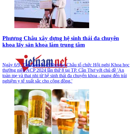
Phương Châu xây dựng hệ sinh thái đa chuyên
khoa lấy sản khoa làm trung tâm
Ngày 6/9, Tập đoàn Y tế Phương Châu tổ chức Hội nghị Khoa học
thường niên ACP 2024 lần thứ 8 tại TP. Cần Thơ với chủ đề 'An
toàn mẹ và thai nhi từ hệ sinh thái đa chuyên khoa - mang đến trải
nghiệm y tế xuất sắc cho cộng đồng.'