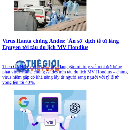
Virus Hanta chủng Andes: 'Ẩn số' dịch tễ từ làng
Epuyen tới tàu du lịch MV Hondius
Theo CNN, các nhà khoa học đang gấp rút truy vết một đợt bùng
phát virus Hanta chủng Andes trên tàu du lịch MV Hondius – chủng
virus hiếm gặp có khả năng lây từ người sang người với tỷ lệ tử
vong lên tới 40%.