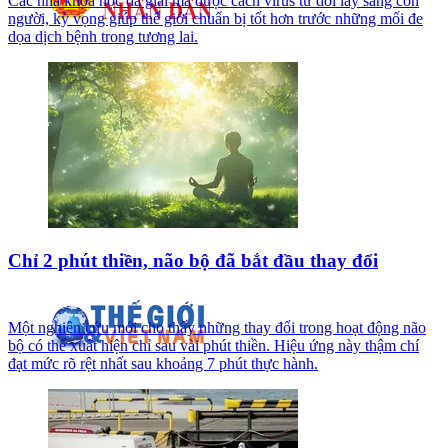
Các nhà khoa học đã giải mã được cách virus từ dơi lây sang con
người, kỳ vọng giúp thế giới chuẩn bị tốt hơn trước những mối đe
dọa dịch bệnh trong tương lai.
Chỉ 2 phút thiền, não bộ đã bắt đầu thay đổi
Một nghiên cứu mới cho thấy những thay đổi trong hoạt động não
bộ có thể xuất hiện chỉ sau vài phút thiền. Hiệu ứng này thậm chí
đạt mức rõ rệt nhất sau khoảng 7 phút thực hành.