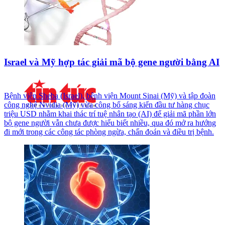
Israel và Mỹ hợp tác giải mã bộ gene người bằng AI
Bệnh viện Sheba (Israel), bệnh viện Mount Sinai (Mỹ) và tập đoàn
công nghệ Nvidia (Mỹ) vừa công bố sáng kiến đầu tư hàng chục
triệu USD nhằm khai thác trí tuệ nhân tạo (AI) để giải mã phần lớn
bộ gene người vẫn chưa được hiểu biết nhiều, qua đó mở ra hướng
đi mới trong các công tác phòng ngừa, chẩn đoán và điều trị bệnh.