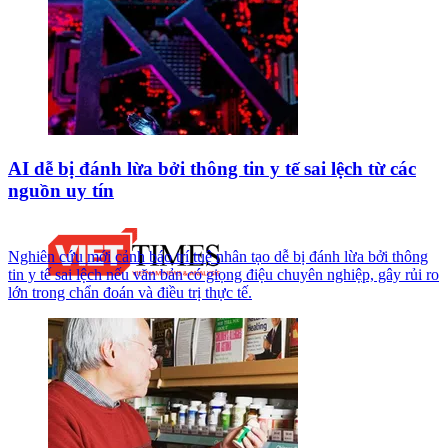
AI dễ bị đánh lừa bởi thông tin y tế sai lệch từ các
nguồn uy tín
Nghiên cứu mới cảnh báo trí tuệ nhân tạo dễ bị đánh lừa bởi thông
tin y tế sai lệch nếu văn bản có giọng điệu chuyên nghiệp, gây rủi ro
lớn trong chẩn đoán và điều trị thực tế.