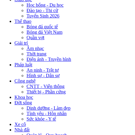
Học bổng - Du học
Đào tạo - Thi cử
Tuyển Sinh 2026
Thể thao
Bóng đá quốc tế
Bóng đá Việt Nam
Quần vợt
Giải trí
Âm nhạc
Thời trang
Điện ảnh - Truyền hình
Pháp luật
An ninh - Trật tự
Hình sự - Dân sự
Công nghệ
CNTT - Viễn thông
Thiết bị - Phần cứng
Khoa học
Đời sống
Dinh dưỡng - Làm đẹp
Tình yêu - Hôn nhân
Sức khỏe - Y tế
Xe cộ
Nhà đất