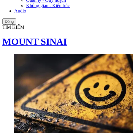
Quản lý - Quy hoạch
Không gian - Kiến trúc
Audio
Đóng
TÌM KIẾM
MOUNT SINAI