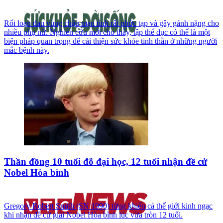
Rối loạn đau vùng chậu mạn tính rất phức tạp và gây gánh nặng cho
nhiều phụ nữ. Nghiên cứu mới cho thấy, tập thể dục có thể là một
biện pháp quan trọng để cải thiện sức khỏe tinh thần ở những người
mắc bệnh này.
Thần đồng 10 tuổi đỗ đại học, 12 tuổi nhận đề cử
Nobel Hòa bình
Gregory Robert Smith (SN 1990) từng khiến cả thế giới kinh ngạc
khi nhận đề cử giải Nobel Hòa bình lúc vừa tròn 12 tuổi.