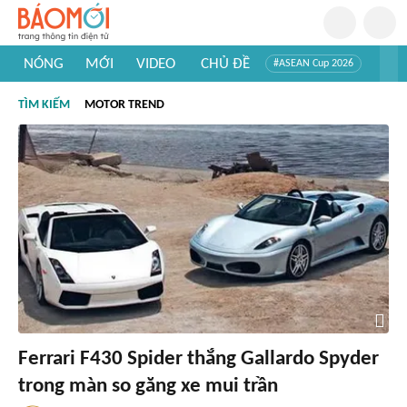
NÓNG
MỚI
VIDEO
CHỦ ĐỀ
#ASEAN Cup 2026
#Trí tuệ nhân tạo
#Mỹ - Iran
#Khám phá Việt Nam
TÌM KIẾM
MOTOR TREND
#Khám phá thế giới
Ferrari F430 Spider thắng Gallardo Spyder
trong màn so găng xe mui trần