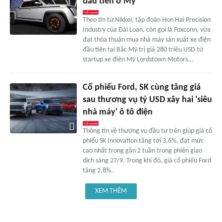
đầu tiên ở Mỹ
Theo tin từ Nikkei, tập đoàn Hon Hai Precision
Industry của Đài Loan, còn gọi là Foxconn, vừa
đạt thỏa thuận mua nhà máy sản xuất xe điện
đầu tiên tại Bắc Mỹ trị giá 280 triệu USD từ
startup xe điện Mỹ Lordstown Motors...
Cổ phiếu Ford, SK cùng tăng giá
sau thương vụ tỷ USD xây hai 'siêu
nhà máy' ô tô điện
Thông tin về thương vụ đầu tư trên giúp giá cổ
phiếu SK Innovation tăng tới 3,6%, đạt mức
cao nhất trong gần 2 tuần trong phiên giao
dịch sáng 27/9. Trong khi đó, giá cổ phiếu Ford
tăng 2,8%..
XEM THÊM