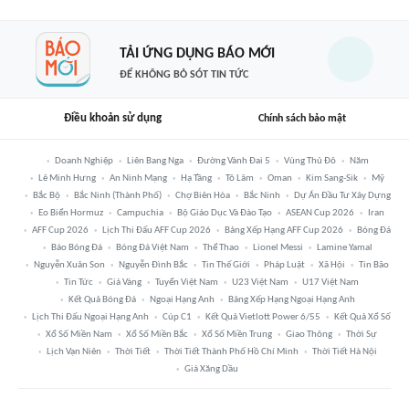
TẢI ỨNG DỤNG BÁO MỚI
ĐỂ KHÔNG BỎ SÓT TIN TỨC
Điều khoản sử dụng
Chính sách bảo mật
Doanh Nghiệp
Liên Bang Nga
Đường Vành Đai 5
Vùng Thủ Đô
Năm
Lê Minh Hưng
An Ninh Mạng
Hạ Tầng
Tô Lâm
Oman
Kim Sang-Sik
Mỹ
Bắc Bộ
Bắc Ninh (thành Phố)
Chợ Biên Hòa
Bắc Ninh
Dự Án Đầu Tư Xây Dựng
Eo Biển Hormuz
Campuchia
Bộ Giáo Dục Và Đào Tạo
ASEAN Cup 2026
Iran
AFF Cup 2026
Lịch Thi Đấu AFF Cup 2026
Bảng Xếp Hạng AFF Cup 2026
Bóng Đá
Báo Bóng Đá
Bóng Đá Việt Nam
Thể Thao
Lionel Messi
Lamine Yamal
Nguyễn Xuân Son
Nguyễn Đình Bắc
Tin Thế Giới
Pháp Luật
Xã Hội
Tin Bão
Tin Tức
Giá Vàng
Tuyển Việt Nam
U23 Việt Nam
U17 Việt Nam
Kết Quả Bóng Đá
Ngoại Hạng Anh
Bảng Xếp Hạng Ngoại Hạng Anh
Lịch Thi Đấu Ngoại Hạng Anh
Cúp C1
Kết Quả Vietlott Power 6/55
Kết Quả Xổ Số
Xổ Số Miền Nam
Xổ Số Miền Bắc
Xổ Số Miền Trung
Giao Thông
Thời Sự
Lịch Vạn Niên
Thời Tiết
Thời Tiết Thành Phố Hồ Chí Minh
Thời Tiết Hà Nội
Giá Xăng Dầu