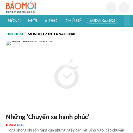
NÓNG
MỚI
VIDEO
CHỦ ĐỀ
#ASEAN Cup 2026
#Trí tuệ nhân tạo
#Mỹ - Iran
#Khám phá Việt Nam
TÌM KIẾM
MONDELEZ INTERNATIONAL
#Khám phá thế giới
Những 'Chuyến xe hạnh phúc'
Trong không khí rộn ràng của những ngày cận Tết Bính Ngọ, các chuyến