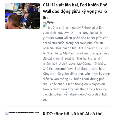
Cắt lãi suất lần hai, Fed khiến Phố
Wall dao động giữa kỳ vọng và lo
âu
Thị trường chứng khoán Mỹ khép lại phiên
giao dịch ngày 29/10 (rạng sáng 30/10 theo
giờ Việt Nam) với sự phân hóa rõ rệt giữa các
chỉ số chủ chốt, trong bối cảnh nhà đầu tư
phải tiêu hóa hai tín hiệu trái chiều từ Cục Dự
trữ Liên bang Mỹ (Fed): một mặt, cơ quan này
đã cắt giảm lãi suất lần thứ hai trong năm
nhằm hỗ trợ thị trường lao động; mặt khác,
Chủ tịch Jerome Powell lại đưa ra cảnh báo
rằng đợt cắt giảm tiếp theo, vốn được kỳ vọng
diễn ra vào tháng 12, hoàn toàn không phải
điều chắc chắn. Chính thông điệp này khiến
tâm lý thị trường trở nên thận trọng hơn, dù
các chỉ số hiện vẫn đang neo ở vùng đỉnh lịch
sử.
KIDO công bố 'vũ khí' AI có thể