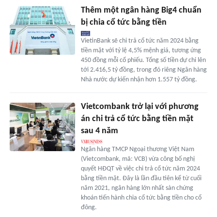
Thêm một ngân hàng Big4 chuẩn
bị chia cổ tức bằng tiền
VietinBank sẽ chi trả cổ tức năm 2024 bằng
tiền mặt với tỷ lệ 4,5% mệnh giá, tương ứng
450 đồng mỗi cổ phiếu. Tổng số tiền dự chi lên
tới 2.416,5 tỷ đồng, trong đó riêng Ngân hàng
Nhà nước dự kiến nhận hơn 1.557 tỷ đồng.
Vietcombank trở lại với phương
án chi trả cổ tức bằng tiền mặt
sau 4 năm
Ngân hàng TMCP Ngoại thương Việt Nam
(Vietcombank, mã: VCB) vừa công bố nghị
quyết HĐQT về việc chi trả cổ tức năm 2024
bằng tiền mặt. Đây là lần đầu tiên kể từ cuối
năm 2021, ngân hàng lớn nhất sàn chứng
khoán tiến hành chia cổ tức bằng tiền cho cổ
đông.