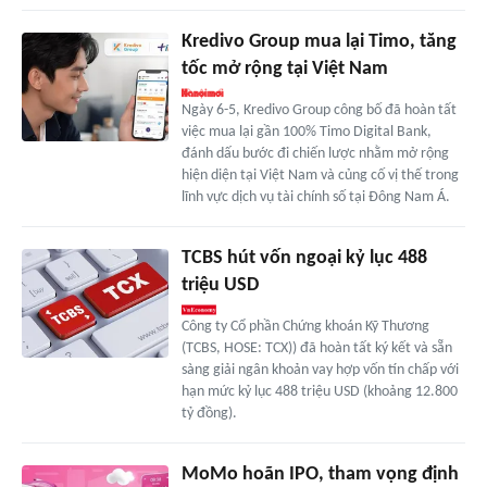
Kredivo Group mua lại Timo, tăng
tốc mở rộng tại Việt Nam
Ngày 6-5, Kredivo Group công bố đã hoàn tất
việc mua lại gần 100% Timo Digital Bank,
đánh dấu bước đi chiến lược nhằm mở rộng
hiện diện tại Việt Nam và củng cố vị thế trong
lĩnh vực dịch vụ tài chính số tại Đông Nam Á.
TCBS hút vốn ngoại kỷ lục 488
triệu USD
Công ty Cổ phần Chứng khoán Kỹ Thương
(TCBS, HOSE: TCX)) đã hoàn tất ký kết và sẵn
sàng giải ngân khoản vay hợp vốn tín chấp với
hạn mức kỷ lục 488 triệu USD (khoảng 12.800
tỷ đồng).
MoMo hoãn IPO, tham vọng định