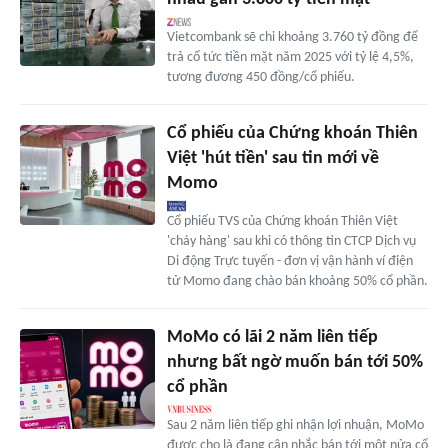
Vietcombank sẽ chi khoảng 3.760 tỷ đồng để
trả cổ tức tiền mặt năm 2025 với tỷ lệ 4,5%,
tương đương 450 đồng/cổ phiếu.
Cổ phiếu của Chứng khoán Thiên
Việt 'hút tiền' sau tin mới về
Momo
Cổ phiếu TVS của Chứng khoán Thiên Việt
'cháy hàng' sau khi có thông tin CTCP Dịch vụ
Di động Trực tuyến - đơn vị vận hành ví điện
tử Momo đang chào bán khoảng 50% cổ phần.
MoMo có lãi 2 năm liên tiếp
nhưng bất ngờ muốn bán tới 50%
cổ phần
Sau 2 năm liên tiếp ghi nhận lợi nhuận, MoMo
được cho là đang cân nhắc bán tới một nửa cổ