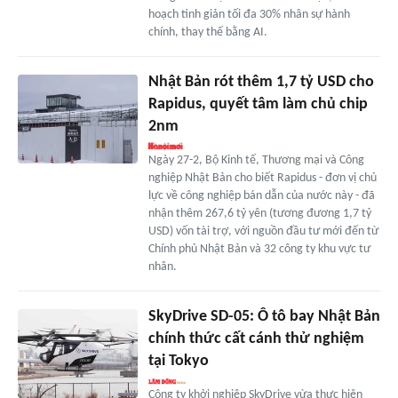
hoạch tinh giản tối đa 30% nhân sự hành
chính, thay thế bằng AI.
Nhật Bản rót thêm 1,7 tỷ USD cho
Rapidus, quyết tâm làm chủ chip
2nm
Ngày 27-2, Bộ Kinh tế, Thương mại và Công
nghiệp Nhật Bản cho biết Rapidus - đơn vị chủ
lực về công nghiệp bán dẫn của nước này - đã
nhận thêm 267,6 tỷ yên (tương đương 1,7 tỷ
USD) vốn tài trợ, với nguồn đầu tư mới đến từ
Chính phủ Nhật Bản và 32 công ty khu vực tư
nhân.
SkyDrive SD-05: Ô tô bay Nhật Bản
chính thức cất cánh thử nghiệm
tại Tokyo
Công ty khởi nghiệp SkyDrive vừa thực hiện