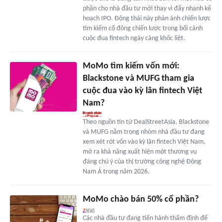
phần cho nhà đầu tư mới thay vì đẩy nhanh kế
hoạch IPO. Động thái này phản ánh chiến lược
tìm kiếm cổ đông chiến lược trong bối cảnh
cuộc đua fintech ngày càng khốc liệt.
MoMo tìm kiếm vốn mới:
Blackstone và MUFG tham gia
cuộc đua vào kỳ lân fintech Việt
Nam?
Theo nguồn tin từ DealStreetAsia, Blackstone
và MUFG nằm trong nhóm nhà đầu tư đang
xem xét rót vốn vào kỳ lân fintech Việt Nam,
mở ra khả năng xuất hiện một thương vụ
đáng chú ý của thị trường công nghệ Đông
Nam Á trong năm 2026.
MoMo chào bán 50% cổ phần?
Các nhà đầu tư đang tiến hành thẩm định để