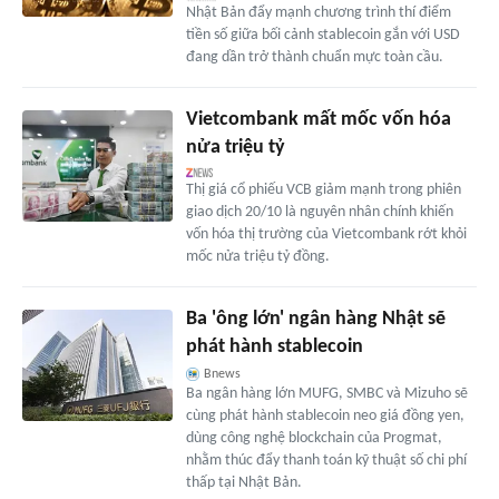
Nhật Bản đẩy mạnh chương trình thí điểm
tiền số giữa bối cảnh stablecoin gắn với USD
đang dần trở thành chuẩn mực toàn cầu.
Vietcombank mất mốc vốn hóa
nửa triệu tỷ
Thị giá cổ phiếu VCB giảm mạnh trong phiên
giao dịch 20/10 là nguyên nhân chính khiến
vốn hóa thị trường của Vietcombank rớt khỏi
mốc nửa triệu tỷ đồng.
Ba 'ông lớn' ngân hàng Nhật sẽ
phát hành stablecoin
Bnews
Ba ngân hàng lớn MUFG, SMBC và Mizuho sẽ
cùng phát hành stablecoin neo giá đồng yen,
dùng công nghệ blockchain của Progmat,
nhằm thúc đẩy thanh toán kỹ thuật số chi phí
thấp tại Nhật Bản.