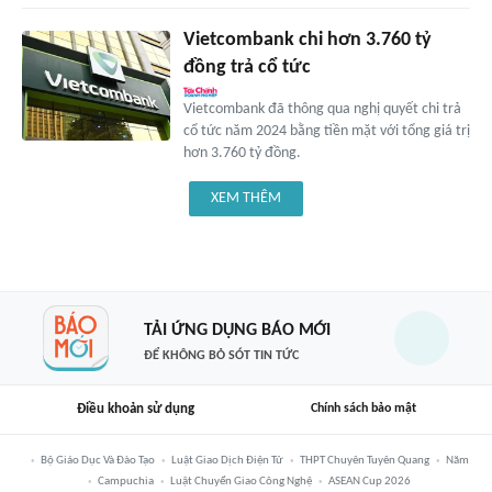
Vietcombank chi hơn 3.760 tỷ
đồng trả cổ tức
Vietcombank đã thông qua nghị quyết chi trả
cổ tức năm 2024 bằng tiền mặt với tổng giá trị
hơn 3.760 tỷ đồng.
XEM THÊM
TẢI ỨNG DỤNG BÁO MỚI
ĐỂ KHÔNG BỎ SÓT TIN TỨC
Điều khoản sử dụng
Chính sách bảo mật
Bộ Giáo Dục Và Đào Tạo
Luật Giao Dịch Điện Tử
THPT Chuyên Tuyên Quang
Năm
Campuchia
Luật Chuyển Giao Công Nghệ
ASEAN Cup 2026