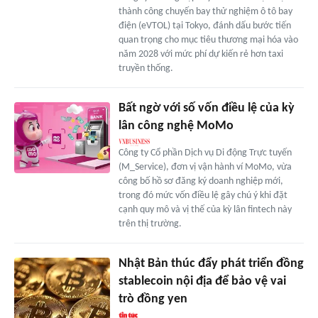
thành công chuyến bay thử nghiệm ô tô bay
điện (eVTOL) tại Tokyo, đánh dấu bước tiến
quan trọng cho mục tiêu thương mại hóa vào
năm 2028 với mức phí dự kiến rẻ hơn taxi
truyền thống.
Bất ngờ với số vốn điều lệ của kỳ
lân công nghệ MoMo
Công ty Cổ phần Dịch vụ Di động Trực tuyến
(M_Service), đơn vị vận hành ví MoMo, vừa
công bố hồ sơ đăng ký doanh nghiệp mới,
trong đó mức vốn điều lệ gây chú ý khi đặt
cạnh quy mô và vị thế của kỳ lân fintech này
trên thị trường.
Nhật Bản thúc đẩy phát triển đồng
stablecoin nội địa để bảo vệ vai
trò đồng yen