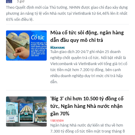
3 giờ
Theo Quyết định mới của Thủ tướng, NHNN được giao chỉ đạo xây dựng
phương án nâng tỷ lệ vốn Nhà nước tại VietinBank từ 64,46% lên ít nhất
65% vốn điều lệ.
Mùa cổ tức sôi động, ngân hàng
dẫn đầu quy mô chi trả
Tuần giao dịch 20-24/7 ghi nhận 25 doanh
nghiệp chốt quyền trả cổ tức. Nổi bật nhất là
Vietcombank và VietinBank với tổng giá trị cổ
tức tiền mặt hơn 7.200 tỷ đồng, bên cạnh
nhiều doanh nghiệp duy trì mức chi trả hấp
dẫn.
'Big 3' chi hơn 10.500 tỷ đồng cổ
tức, Ngân hàng Nhà nước nhận
gần 70%
Ngân hàng Nhà nước dự kiến sẽ thu về hơn
7.300 tỷ đồng cổ tức tiền mặt trong tháng 8