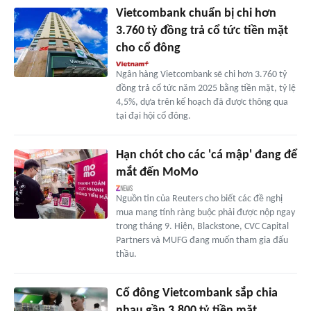
Vietcombank chuẩn bị chi hơn
3.760 tỷ đồng trả cổ tức tiền mặt
cho cổ đông
Ngân hàng Vietcombank sẽ chi hơn 3.760 tỷ
đồng trả cổ tức năm 2025 bằng tiền mặt, tỷ lệ
4,5%, dựa trên kế hoạch đã được thông qua
tại đại hội cổ đông.
Hạn chót cho các 'cá mập' đang để
mắt đến MoMo
Nguồn tin của Reuters cho biết các đề nghị
mua mang tính ràng buộc phải được nộp ngay
trong tháng 9. Hiện, Blackstone, CVC Capital
Partners và MUFG đang muốn tham gia đấu
thầu.
Cổ đông Vietcombank sắp chia
nhau gần 3.800 tỷ tiền mặt