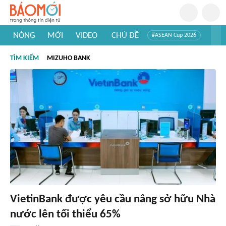
NÓNG
MỚI
VIDEO
CHỦ ĐỀ
#ASEAN Cup 2026
#Trí tuệ nhân tạo
#Mỹ - Iran
#Khám phá Việt Nam
TÌM KIẾM
MIZUHO BANK
#Khám phá thế giới
VietinBank được yêu cầu nâng sở hữu Nhà
nước lên tối thiểu 65%