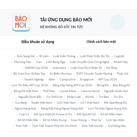
TẢI ỨNG DỤNG BÁO MỚI
ĐỂ KHÔNG BỎ SÓT TIN TỨC
Điều khoản sử dụng
Chính sách bảo mật
Kim Sang-Sik
Tô Lâm
Luật Viễn Thông
Luật Phát Triển Đô Thị
Logistic
Phương Tiện
Iran
Liên Bang Nga
Luật Chuyển Giao Công Nghệ
Khánh Sky
ASEAN Cup 2026
Indonesia
Luật Giao Dịch Điện Tử
Hạ Tầng
Bộ Giáo Dục Và Đào Tạo
Eo Biển Hormuz
THPT Chuyên Tuyên Quang
Tháo Gỡ
Doanh Nghiệp
Năm
Campuchia
Singapore
AFF Cup 2026
Lịch Thi Đấu AFF Cup 2026
Bảng Xếp Hạng AFF Cup 2026
Bóng Đá
Báo Bóng Đá
Bóng Đá Việt Nam
Thể Thao
Lionel Messi
Lamine Yamal
Nguyễn Xuân Son
Nguyễn Đình Bắc
Tin Thế Giới
Pháp Luật
Xã Hội
Tin Bão
Tin Tức
Giá Vàng
Tuyển Việt Nam
U23 Việt Nam
U17 Việt Nam
Kết Quả Bóng Đá
Ngoại Hạng Anh
Bảng Xếp Hạng Ngoại Hạng Anh
Lịch Thi Đấu Ngoại Hạng Anh
Cúp C1
Kết Quả Vietlott Power 6/55
Kết Quả Xổ Số
Xổ Số Miền Nam
Xổ Số Miền Bắc
Xổ Số Miền Trung
Giao Thông
Thời Sự
Lịch Vạn Niên
Thời Tiết
Thời Tiết Thành Phố Hồ Chí Minh
Thời Tiết Hà Nội
Giá Xăng Dầu