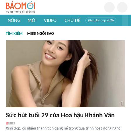
NÓNG
MỚI
VIDEO
CHỦ ĐỀ
#ASEAN Cup 2026
#Trí tuệ nhân tạo
#Mỹ - Iran
#Khám phá Việt Nam
TÌM KIẾM
MISS NGÔI SAO
#Khám phá thế giới
Sức hút tuổi 29 của Hoa hậu Khánh Vân
Xinh đẹp, có nhiều thành tích đáng nể trong quá trình hoạt động nghệ