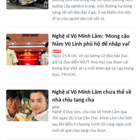
Đường BOT nối Đồng Nai với Bình Dương hiện
xuống cấp nghiêm trọng, mặt đường hư hỏng
nặng nề với dày đặc ổ gà, ổ voi khiến cho việc
đi lại của người dân rất vất vả.
Nghệ sĩ Võ Minh Lâm: 'Mong cậu
Năm Vũ Linh phù hộ để nhập vai'
Ngày 25/8 tới, vở cải lương Cô đào hát (tác
giả và đạo diễn NSƯT Hoa Hạ) của đoàn cải
lương Đại Việt sẽ ra mắt khán giả tại rạp Hưng
Đạo, TP.HCM.
Nghệ sĩ Võ Minh Lâm chưa thể về
nhà chịu tang cha
Nghệ sĩ Duy Sơn, cha của Võ Minh Lâm qua
đời ngày 26/3 tại Cần Thơ. Minh Lâm cho biết
sau khi diễn ở chương trình tối cùng ngày anh
mới về quê chịu tang cha được.