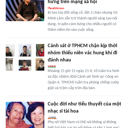
hứng trên mạng xã hội
Bị teo tủy đốt sống cổ, liệt 2 chân nhưng Vũ
Minh Lâm vẫn trở thành người sáng tạo nội
dung, truyền cảm hứng cho nhiều người có
thêm niềm tin vào cuộc sống.
Cảnh sát ở TPHCM chặn kịp thời
nhóm thiếu niên vác hung khí đi
đánh nhau
Khoảng 21 giờ 15 ngày 21-6, tổ tuần tra hình
sự đặc nhiệm (Đội Cảnh sát hình sự- Công an
Quận 4, TPHCM) tuần tra phòng chống cướp
giật và trộm cắp trên địa bàn.
Cuộc đời như tiểu thuyết của một
nhạc sĩ tài hoa
Phụ nữ Việt Nam có thể nói không ai không
biết bài hát cực kỳ nổi tiếng có tên 'Lòng mẹ':