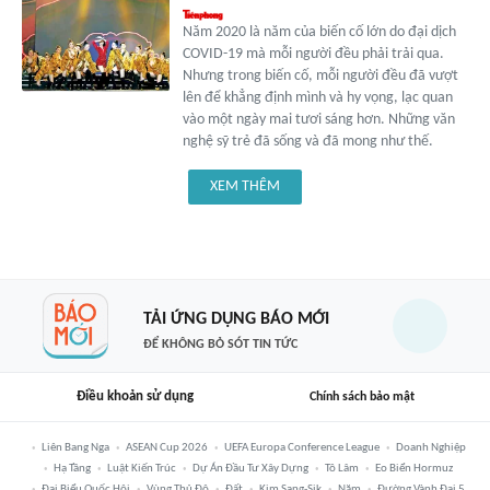
Năm 2020 là năm của biến cố lớn do đại dịch
COVID-19 mà mỗi người đều phải trải qua.
Nhưng trong biến cố, mỗi người đều đã vượt
lên để khẳng định mình và hy vọng, lạc quan
vào một ngày mai tươi sáng hơn. Những văn
nghệ sỹ trẻ đã sống và đã mong như thế.
XEM THÊM
TẢI ỨNG DỤNG BÁO MỚI
ĐỂ KHÔNG BỎ SÓT TIN TỨC
Điều khoản sử dụng
Chính sách bảo mật
Liên Bang Nga
ASEAN Cup 2026
UEFA Europa Conference League
Doanh Nghiệp
Hạ Tầng
Luật Kiến Trúc
Dự Án Đầu Tư Xây Dựng
Tô Lâm
Eo Biển Hormuz
Đại Biểu Quốc Hội
Vùng Thủ Đô
Đất
Kim Sang-Sik
Năm
Đường Vành Đai 5