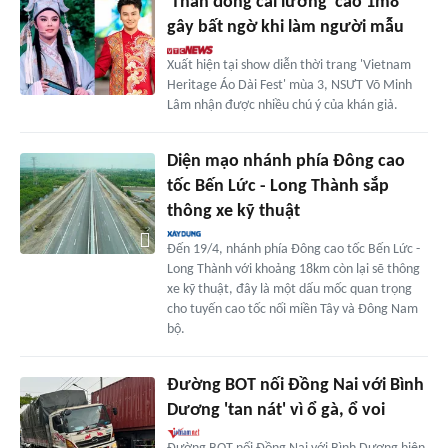
'Thần đồng cải lương' cao 1m8
gây bất ngờ khi làm người mẫu
Xuất hiện tại show diễn thời trang 'Vietnam
Heritage Áo Dài Fest' mùa 3, NSƯT Võ Minh
Lâm nhận được nhiều chú ý của khán giả.
Diện mạo nhánh phía Đông cao
tốc Bến Lức - Long Thành sắp
thông xe kỹ thuật
Đến 19/4, nhánh phía Đông cao tốc Bến Lức -
Long Thành với khoảng 18km còn lại sẽ thông
xe kỹ thuật, đây là một dấu mốc quan trọng
cho tuyến cao tốc nối miền Tây và Đông Nam
bộ.
Đường BOT nối Đồng Nai với Bình
Dương 'tan nát' vì ổ gà, ổ voi