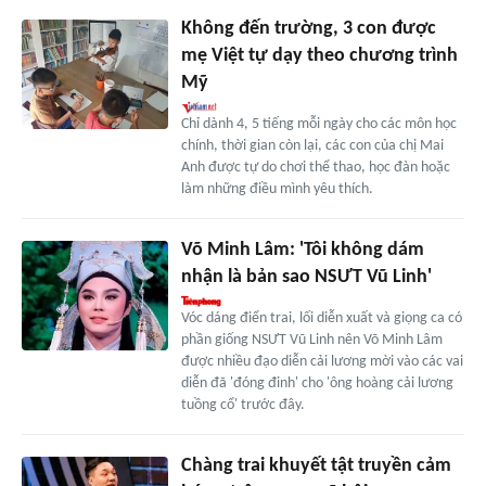
Không đến trường, 3 con được
mẹ Việt tự dạy theo chương trình
Mỹ
Chỉ dành 4, 5 tiếng mỗi ngày cho các môn học
chính, thời gian còn lại, các con của chị Mai
Anh được tự do chơi thể thao, học đàn hoặc
làm những điều mình yêu thích.
Võ Minh Lâm: 'Tôi không dám
nhận là bản sao NSƯT Vũ Linh'
Vóc dáng điển trai, lối diễn xuất và giọng ca có
phần giống NSƯT Vũ Linh nên Võ Minh Lâm
được nhiều đạo diễn cải lương mời vào các vai
diễn đã 'đóng đinh' cho 'ông hoàng cải lương
tuồng cổ' trước đây.
Chàng trai khuyết tật truyền cảm