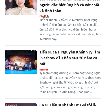
người đặc biệt ủng hộ cả vật chất
và tinh thần
Tiến sĩ Khánh Ly tổ chức liveshow 'Khát vọng
tình yêu' kỷ niệm 20 năm ca hát. Cô cho biết,
ông xã dù không thích vợ diễn nhiều nhưng
luôn ủng hộ về tinh thần và vật chất khi vợ làm
liveshow này.
Tiến sĩ, ca sĩ Nguyễn Khánh Ly làm
liveshow đầu tiên sau 20 năm ca
hát
Kỷ niệm chặng đường 20 năm hoạt động nghệ
thuật, Tiến sĩ, ca sĩ Nguyễn Khánh Ly thực hiện
liveshow nghệ thuật 'Khát vọng tình yêu' với
sự tham gia của các nghệ sĩ Tăng Duy Tân,
Minh Chuyên, Lê Anh Dũng, Khắc Hòa…
Ca sĩ, Tiến sĩ Khánh Ly: Gọi tôi là