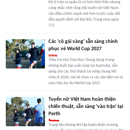
Độ ở trận ra quân là cú hích tinh thần nhưng
cũng nhắc nhở rằng đội tuyển nữ Việt Nam
cần điều chỉnh mạnh mẽ hơn trước cuộc đối
đầu quyết định với Đài Bắc Trung Hoa ngày
7/3.
Các 'cô gái vàng' sẵn sàng chinh
phục vé World Cup 2027
Thầy trò HLV Mai Đức Chung đang trong
những buổi tập cuối cùng tại Australia, sẵn
sàng cho các thử thách tại vòng chung kết
châu Á 2026, nơi sẽ chọn ra các đại diện ưu tú
của châu lục dự World Cup 2027.
Tuyển nữ Việt Nam hoàn thiện
chiến thuật, sẵn sàng 'vào trận' tại
Perth
Trong bầu không khí tập luyện khẩn trương