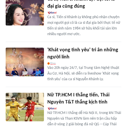
đại gia cũng đúng
Ca sĩ, Tiến sĩ Khánh Ly không phủ nhận chuyện
mọi người gọi cô là ca sĩ đại gia bởi thực tế nữ
tiến sĩ sinh năm 1984 sở hữu khối tài sản lớn
nhiều người mơ ước.
'Khát vọng tình yêu' tri ân những
người lính
Vào 20h ngày 24/7, tại Trung tâm Nghệ thuật
Âu Cơ, Hà Nội, sẽ diễn ra liveshow 'Khát vọng
tình yêu' của ca sĩ Nguyễn Khánh Ly.
Nữ TP.HCM I thẳng tiến, Thái
Nguyên T&T thắng kịch tính
Nữ TP.HCM I thắng dễ Hà Nội II, trong khi Thái
Nguyên và Than KSVN làm nên trận cầu hấp
dẫn ở vòng 2 giải bóng đá nữ QG – Cúp Thái