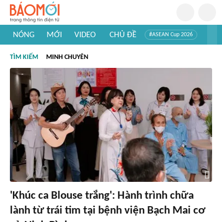
NÓNG
MỚI
VIDEO
CHỦ ĐỀ
#ASEAN Cup 2026
#Trí tuệ nhân tạo
#Mỹ - Iran
#Khám phá Việt Nam
TÌM KIẾM
MINH CHUYÊN
#Khám phá thế giới
'Khúc ca Blouse trắng': Hành trình chữa
lành từ trái tim tại bệnh viện Bạch Mai cơ