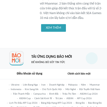
với Myanmar. 2 bàn thắng sớm cùng thế trận
cửa trên giúp đội kết thúc trận đấu với tỷ số 2-
0. Việt Nam không chỉ vào bán kết SEA Games
33 mà còn lấy luôn vị trí dẫn đầu.
XEM THÊM
TẢI ỨNG DỤNG BÁO MỚI
ĐỂ KHÔNG BỎ SÓT TIN TỨC
Điều khoản sử dụng
Chính sách bảo mật
Ukraine
Liên Bang Nga
Iran
Doanh Nghiệp
Malaysia
Năm
Myanmar
Indonesia
Kim Sang-Sik
Chủ Tịch Quốc Hội
Mũi Nghê
Đội Tuyển Việt Nam
Trần Thanh Mẫn
Campuchia
Đình Bắc
Triệu Thị Tâm
ASEAN Cup 2026
ASEAN Cup
Cảnh Sát Kinh Tế
Tô Lâm
ASEAN
AFF Cup 2026
Lịch Thi Đấu AFF Cup 2026
Bảng Xếp Hạng AFF Cup 2026
Bóng Đá
Báo Bóng Đá