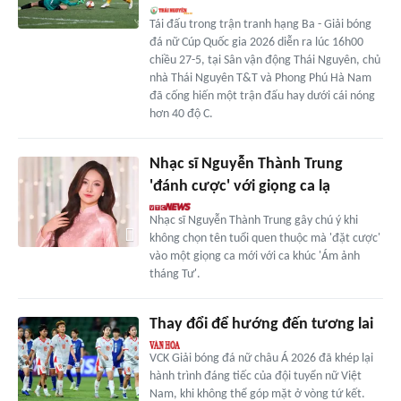
Tái đấu trong trận tranh hạng Ba - Giải bóng
đá nữ Cúp Quốc gia 2026 diễn ra lúc 16h00
chiều 27-5, tại Sân vận động Thái Nguyên, chủ
nhà Thái Nguyên T&T và Phong Phú Hà Nam
đã cống hiến một trận đấu hay dưới cái nóng
hơn 40 độ C.
Nhạc sĩ Nguyễn Thành Trung
'đánh cược' với giọng ca lạ
Nhạc sĩ Nguyễn Thành Trung gây chú ý khi
không chọn tên tuổi quen thuộc mà 'đặt cược'
vào một giọng ca mới với ca khúc 'Ám ảnh
tháng Tư'.
Thay đổi để hướng đến tương lai
VCK Giải bóng đá nữ châu Á 2026 đã khép lại
hành trình đáng tiếc của đội tuyển nữ Việt
Nam, khi không thể góp mặt ở vòng tứ kết.