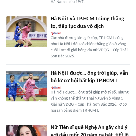
Hà Nam chiều 19/7.
Hà Nội I và TP.HCM I cùng thắng
to, tiếp tục đua vô địch
Các nhà đương kim giữ cúp, TP.HCM I cũng
như Hà Nội I đều có chiến thắng giòn ở vòng
cuối lượt đi giải bóng đá nữ VĐQG – Cúp Thái
Sơn Bắc 2026.
Hà Nội I được… ông trời giúp, vẫn
bỏ lỡ cơ hội bắt kịp TP.HCM I
Hà Nội I được… ông trời giúp mở tỷ số, nhưng
vẫn không thể thắng Thái Nguyên ở vòng 5
giải nữ VĐQG – Cúp Thái Sơn Bắc 2026, lỡ cơ
hội san bằng điểm TP.HCM I.
Nữ Tiến sĩ quê Nghệ An gây chú ý
với dấu mốc 20 năm ca hát, tiết lộ