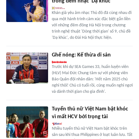
trong đêm nhạc 'Dạ khúc'
Khán giả yêu âm nhạc Thủ đô đã cùng nhau đi
qua một hành trình cảm xúc đặc biệt gắn liền
với những đêm đông Hà Nội trong chương
trình nghệ thuật 'Dòng thời gian' số 9, chủ đề
'Dạ khúc', do Đài Hà Nội thực hiện.
Ghế nóng: Kế thừa di sản
Trước khi dự SEA Games 33, huấn luyện viên
(HLV) Mai Đức Chung tâm sự với phóng viên
Báo Quân đội nhân dân: 'Hết năm 2025 chú
nghỉ thôi! Chú có tuổi rồi, cũng muốn nghỉ ngơi
và dành thời gian cho gia đình'.
Tuyển thủ nữ Việt Nam bật khóc
vì mất HCV bởi trọng tài
Nhiều tuyển thủ nữ Việt Nam bật khóc trên
sân sau khi thua Philippines ở loạt luân lưu. Tất