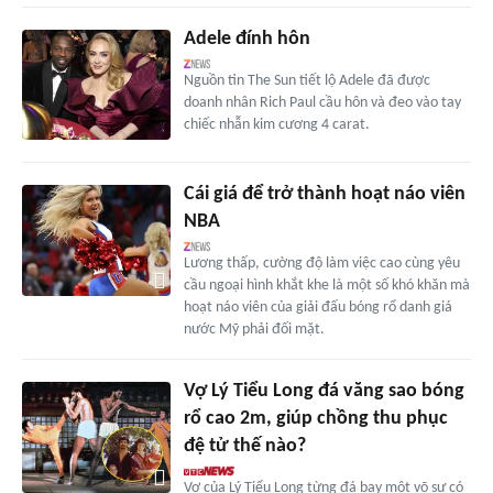
Adele đính hôn
Nguồn tin The Sun tiết lộ Adele đã được
doanh nhân Rich Paul cầu hôn và đeo vào tay
chiếc nhẫn kim cương 4 carat.
Cái giá để trở thành hoạt náo viên
NBA
Lương thấp, cường độ làm việc cao cùng yêu
cầu ngoại hình khắt khe là một số khó khăn mà
hoạt náo viên của giải đấu bóng rổ danh giá
nước Mỹ phải đối mặt.
Vợ Lý Tiểu Long đá văng sao bóng
rổ cao 2m, giúp chồng thu phục
đệ tử thế nào?
Vợ của Lý Tiểu Long từng đá bay một võ sư có