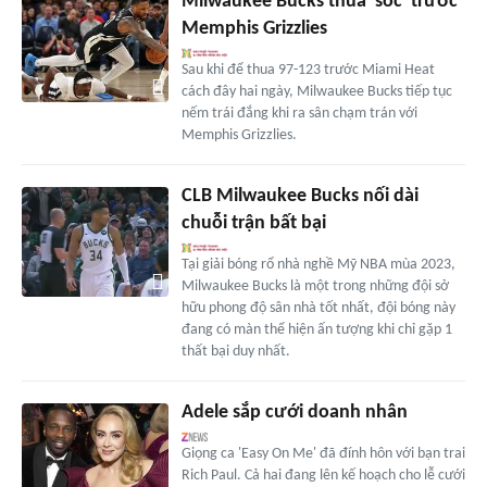
Milwaukee Bucks thua 'sốc' trước
Memphis Grizzlies
Sau khi để thua 97-123 trước Miami Heat
cách đây hai ngày, Milwaukee Bucks tiếp tục
nếm trái đắng khi ra sân chạm trán với
Memphis Grizzlies.
CLB Milwaukee Bucks nối dài
chuỗi trận bất bại
Tại giải bóng rổ nhà nghề Mỹ NBA mùa 2023,
Milwaukee Bucks là một trong những đội sở
hữu phong độ sân nhà tốt nhất, đội bóng này
đang có màn thể hiện ấn tượng khi chỉ gặp 1
thất bại duy nhất.
Adele sắp cưới doanh nhân
Giọng ca 'Easy On Me' đã đính hôn với bạn trai
Rich Paul. Cả hai đang lên kế hoạch cho lễ cưới