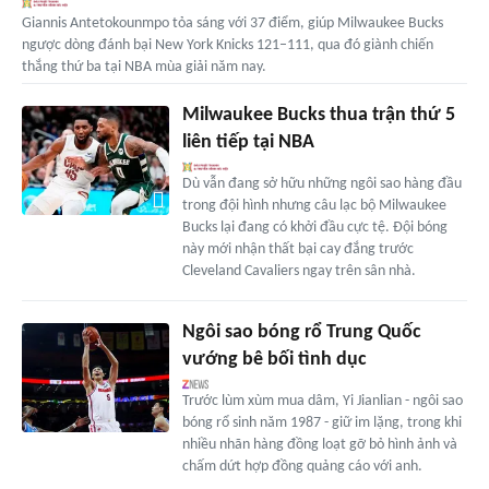
Giannis Antetokounmpo tỏa sáng với 37 điểm, giúp Milwaukee Bucks
ngược dòng đánh bại New York Knicks 121–111, qua đó giành chiến
thắng thứ ba tại NBA mùa giải năm nay.
Milwaukee Bucks thua trận thứ 5
liên tiếp tại NBA
Dù vẫn đang sở hữu những ngôi sao hàng đầu
trong đội hình nhưng câu lạc bộ Milwaukee
Bucks lại đang có khởi đầu cực tệ. Đội bóng
này mới nhận thất bại cay đắng trước
Cleveland Cavaliers ngay trên sân nhà.
Ngôi sao bóng rổ Trung Quốc
vướng bê bối tình dục
Trước lùm xùm mua dâm, Yi Jianlian - ngôi sao
bóng rổ sinh năm 1987 - giữ im lặng, trong khi
nhiều nhãn hàng đồng loạt gỡ bỏ hình ảnh và
chấm dứt hợp đồng quảng cáo với anh.