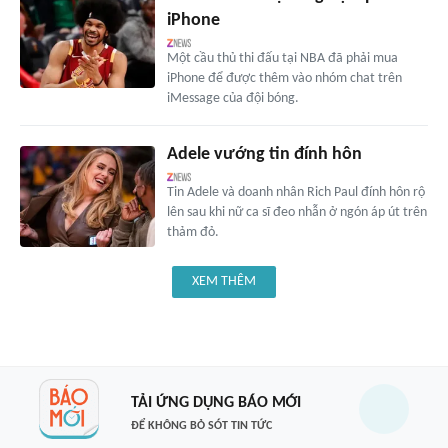
iPhone
Một cầu thủ thi đấu tại NBA đã phải mua
iPhone để được thêm vào nhóm chat trên
iMessage của đội bóng.
Adele vướng tin đính hôn
Tin Adele và doanh nhân Rich Paul đính hôn rộ
lên sau khi nữ ca sĩ đeo nhẫn ở ngón áp út trên
thảm đỏ.
XEM THÊM
TẢI ỨNG DỤNG BÁO MỚI
ĐỂ KHÔNG BỎ SÓT TIN TỨC