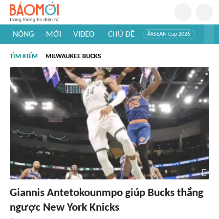
NÓNG
MỚI
VIDEO
CHỦ ĐỀ
#ASEAN Cup 2026
#Trí tuệ nhân tạo
#Mỹ - Iran
#Khám phá Việt Nam
TÌM KIẾM
MILWAUKEE BUCKS
#Khám phá thế giới
Giannis Antetokounmpo giúp Bucks thắng
ngược New York Knicks