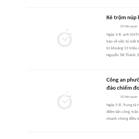
Kẻ trộm núp b
10
liên quan
Ngày 3-8, anh N.V.
báo về việc bị mất 
trị khoảng 33 triệu
Nguyễn Tất Thành, 
Công an phườ
đảo chiếm đo
10
liên quan
Ngày 5-8, Trung tá
điểm tấn công, trấn
nhanh chóng điều tr