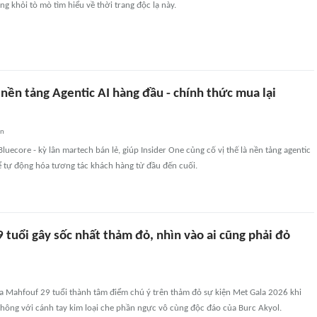
g khỏi tò mò tìm hiểu về thời trang độc lạ này.
 nền tảng Agentic AI hàng đầu - chính thức mua lại
an
luecore - kỳ lân martech bán lẻ, giúp Insider One củng cố vị thế là nền tảng agentic
ể tự động hóa tương tác khách hàng từ đầu đến cuối.
tuổi gây sốc nhất thảm đỏ, nhìn vào ai cũng phải đỏ
a Mahfouf 29 tuổi thành tâm điểm chú ý trên thảm đỏ sự kiện Met Gala 2026 khi
hông với cánh tay kim loại che phần ngực vô cùng độc đáo của Burc Akyol.