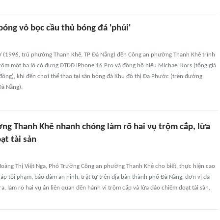
óng vỏ bọc cầu thủ bóng đá 'phủi'
T.V (1996, trú phường Thanh Khê, TP Đà Nẵng) đến Công an phường Thanh Khê trình
trộm một ba lô có đựng ĐTDĐ iPhone 16 Pro và đồng hồ hiệu Michael Kors (tổng giá
 đồng), khi đến chơi thể thao tại sân bóng đá Khu đô thị Đa Phước (trên đường
Đà Nẵng).
ng Thanh Khê nhanh chóng làm rõ hai vụ trộm cắp, lừa
ạt tài sản
 Hoàng Thị Việt Nga, Phó Trưởng Công an phường Thanh Khê cho biết, thực hiện cao
 áp tội phạm, bảo đảm an ninh, trật tự trên địa bàn thành phố Đà Nẵng, đơn vị đã
a, làm rõ hai vụ án liên quan đến hành vi trộm cắp và lừa đảo chiếm đoạt tài sản.