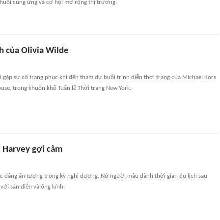
chuỗi cung ứng và cơ hội mở rộng thị trường.
h của Olivia Wilde
i gặp sự cố trang phục khi đến tham dự buổi trình diễn thời trang của Michael Kors
use, trong khuôn khổ Tuần lễ Thời trang New York.
e Harvey gợi cảm
óc dáng ấn tượng trong kỳ nghỉ dưỡng. Nữ người mẫu dành thời gian du lịch sau
với sàn diễn và ống kính.