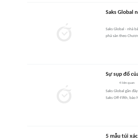
Saks Global 
Saks Global - nhà b
phá sản theo Chươn
Sự sụp đổ của
4
liên quan
Saks Global gần đây
Saks Off-Fifth, báo 
5 mẫu túi xá