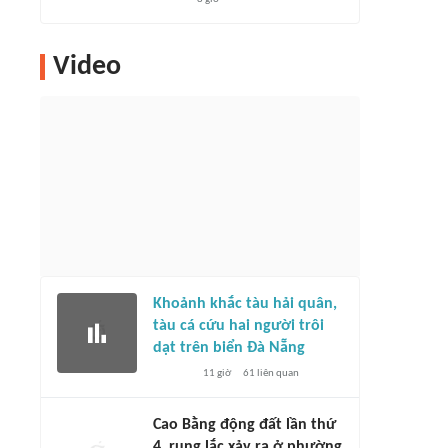
Video
Khoảnh khắc tàu hải quân,
tàu cá cứu hai người trôi
dạt trên biển Đà Nẵng
11 giờ
61
liên quan
Cao Bằng động đất lần thứ
4, rung lắc xảy ra ở phường