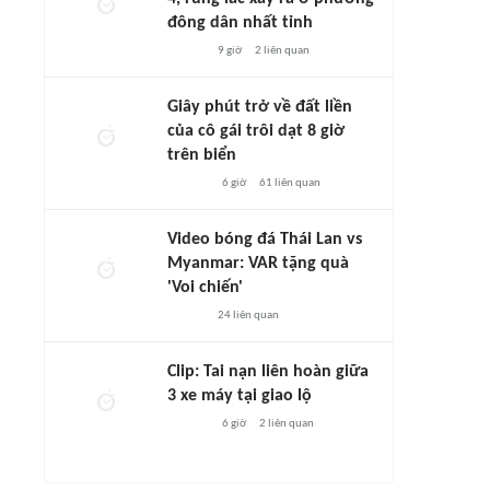
đông dân nhất tỉnh
9 giờ
2
liên quan
Giây phút trở về đất liền
của cô gái trôi dạt 8 giờ
trên biển
6 giờ
61
liên quan
Video bóng đá Thái Lan vs
Myanmar: VAR tặng quà
'Voi chiến'
24
liên quan
Clip: Tai nạn liên hoàn giữa
3 xe máy tại giao lộ
6 giờ
2
liên quan