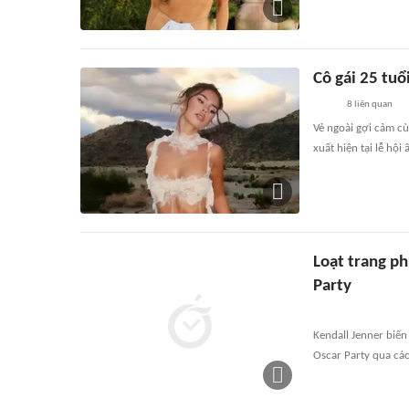
Cô gái 25 tu
8
liên quan
Vẻ ngoài gợi cảm cù
xuất hiện tại lễ hội
Loạt trang ph
Party
Kendall Jenner biến
Oscar Party qua cá