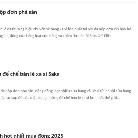
nộp đơn phá sản
án lẻ đa thương hiệu chuyên về hàng xa xỉ lớn nhất tại Mỹ đã nộp đơn xin bảo hộ
g 11, đóng cửa hàng loạt cửa hàng và chấm dứt chuỗi Saks Off-Fifth.
 đế chế bán lẻ xa xỉ Saks
 đã nộp đơn phá sản, đóng đồng loạt nhiều cửa hàng và 'khai tử' chuỗi cửa hàng
hiệu sự sụp đổ của một trong những đế chế bán lẻ xa xỉ lớn nhất thế giới...
ch hot nhất mùa đông 2025