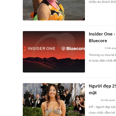
nhiều du khách khôn
Insider One -
Bluecore
1
liên qu
Thương vụ mua lại B
AI toàn diện nhất đ
Người đẹp 29 
mặt
66
liên quan
MỸ - Người đẹp Lén
chọn chiếc đầm hở 