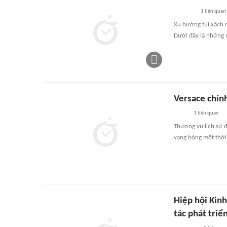
1
liên quan
Xu hướng túi xách 
Dưới đây là những 
Versace chín
1
liên quan
Thương vụ lịch sử 
vang bóng một thờ
Hiệp hội Kin
tác phát triể