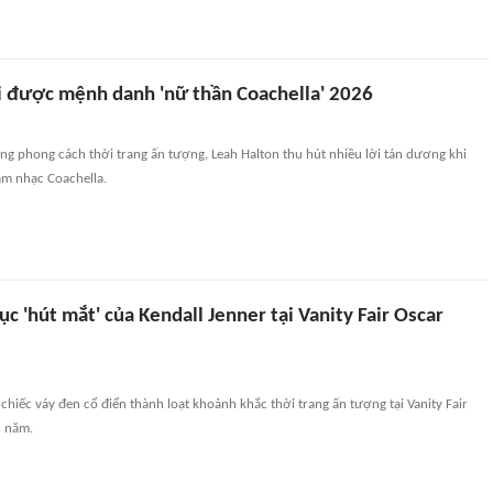
ổi được mệnh danh 'nữ thần Coachella' 2026
ng phong cách thời trang ấn tượng, Leah Halton thu hút nhiều lời tán dương khi
 âm nhạc Coachella.
ục 'hút mắt' của Kendall Jenner tại Vanity Fair Oscar
 chiếc váy đen cổ điển thành loạt khoảnh khắc thời trang ấn tượng tại Vanity Fair
c năm.