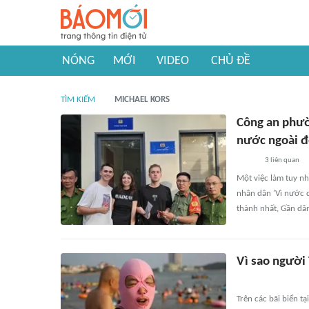
NÓNG
MỚI
VIDEO
CHỦ ĐỀ
TÌM KIẾM
MICHAEL KORS
Công an phườ
nước ngoài 
3
liên quan
Một việc làm tuy n
nhân dân 'Vì nước q
thành nhất, Gần dâ
Vì sao người
Trên các bãi biển t