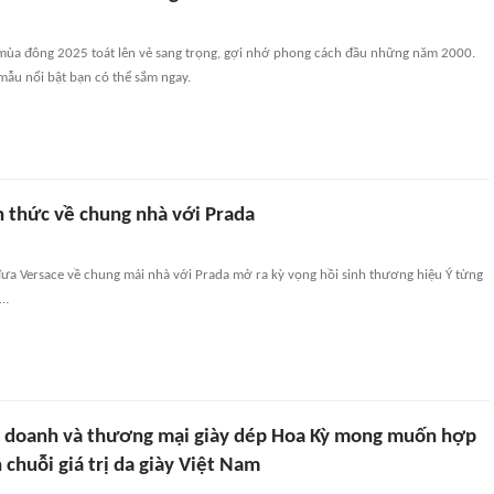
mùa đông 2025 toát lên vẻ sang trọng, gợi nhớ phong cách đầu những năm 2000.
mẫu nổi bật bạn có thể sắm ngay.
h thức về chung nhà với Prada
đưa Versace về chung mái nhà với Prada mở ra kỳ vọng hồi sinh thương hiệu Ý từng
i…
h doanh và thương mại giày dép Hoa Kỳ mong muốn hợp
n chuỗi giá trị da giày Việt Nam