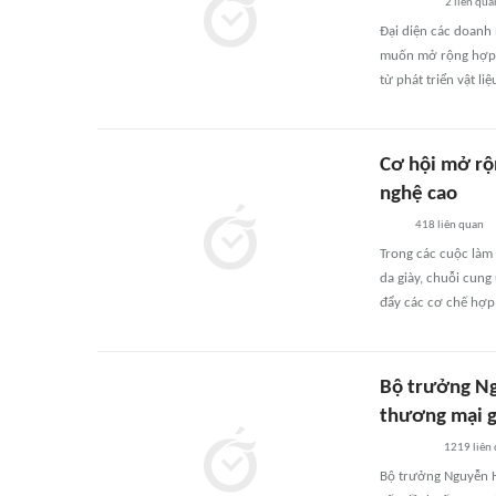
2
liên qua
Đại diện các doanh
muốn mở rộng hợp tá
từ phát triển vật li
Cơ hội mở rộ
nghệ cao
418
liên quan
Trong các cuộc làm 
da giày, chuỗi cung
đẩy các cơ chế hợp 
Bộ trưởng Ng
thương mại 
1219
liên
Bộ trưởng Nguyễn H