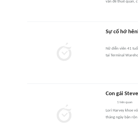
vấn đề thuế quan, 
Sự cố hớ hên
Nữ diễn viên 41 tuổ
tại Terminal Wareho
Con gái Stev
1
liên quan
Lori Harvey khoe v
tháng ngày bận rộn 