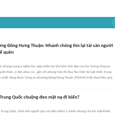
ng Đông Hưng Thuận: Nhanh chóng tìm lại tài sản người
để quên
hỏ nhưng mang ý nghĩa lớn, góp phần lan tỏa hình ảnh đẹp của lực lượng Công an
uên thân, vì dân phục vụ', gắn với phong trào thi đua 'Ba nhất: Kỷ luật nhất, Trung
n nhất' đang được Công an phường Đông Hưng Thuận (TPHCM) triển khai hiệu quả.
 Trung Quốc chuộng đeo mặt nạ đi biển?
ại Trung Quốc, hình ảnh người phụ nữ diện bikini 2 mảnh nhưng che kín mặt khiến