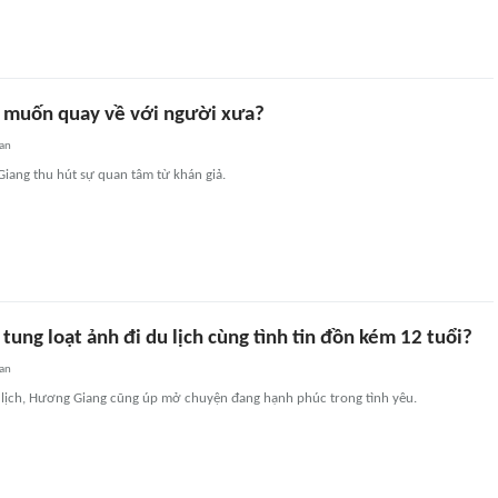
 muốn quay về với người xưa?
an
iang thu hút sự quan tâm từ khán giả.
ung loạt ảnh đi du lịch cùng tình tin đồn kém 12 tuổi?
an
u lịch, Hương Giang cũng úp mở chuyện đang hạnh phúc trong tình yêu.