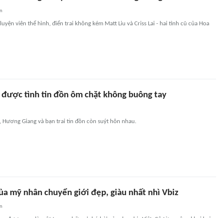
an
yện viên thể hình, điển trai không kém Matt Liu và Criss Lai - hai tình cũ của Hoa
được tình tin đồn ôm chặt không buông tay
 Hương Giang và bạn trai tin đồn còn suýt hôn nhau.
ủa mỹ nhân chuyển giới đẹp, giàu nhất nhì Vbiz
an