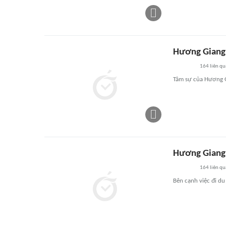
Hương Giang
164
liên qu
Tâm sự của Hương G
Hương Giang t
164
liên qu
Bên cạnh việc đi d