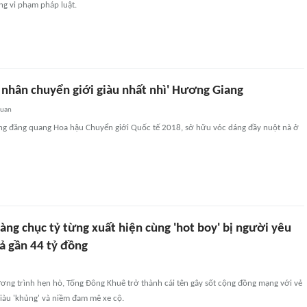
ng vi phạm pháp luật.
 nhân chuyển giới giàu nhất nhì' Hương Giang
quan
ng đăng quang Hoa hậu Chuyển giới Quốc tế 2018, sở hữu vóc dáng đầy nuột nà ở
àng chục tỷ từng xuất hiện cùng 'hot boy' bị người yêu
rả gần 44 tỷ đồng
ơng trình hẹn hò, Tống Đông Khuê trở thành cái tên gây sốt cộng đồng mạng với vẻ
 giàu 'khủng' và niềm đam mê xe cộ.