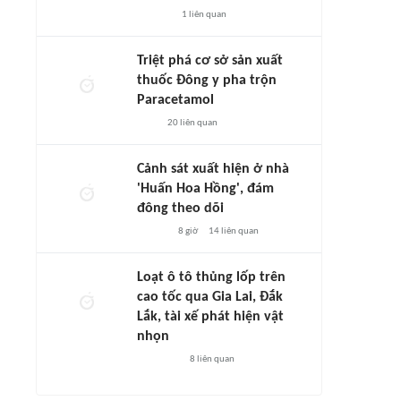
1
liên quan
Triệt phá cơ sở sản xuất
thuốc Đông y pha trộn
Paracetamol
20
liên quan
Cảnh sát xuất hiện ở nhà
'Huấn Hoa Hồng', đám
đông theo dõi
8 giờ
14
liên quan
Loạt ô tô thủng lốp trên
cao tốc qua Gia Lai, Đắk
Lắk, tài xế phát hiện vật
nhọn
8
liên quan