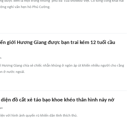
g được xem là một trong những 'phú bà' của showbiz Việt. Cô từng công khai hai
vướng nghi vấn hẹn hò Phú Cường.
ển giới Hương Giang được bạn trai kém 12 tuổi cầu
an
i Hương Giang chia sẻ chiếc nhẫn khủng ở ngón áp út khiến nhiều người cho rằng
n ở nước ngoài.
diện đồ cắt xẻ táo bạo khoe khéo thân hình nảy nở
an
ện với hình ảnh quyến rũ khiến dân tình thích thú.