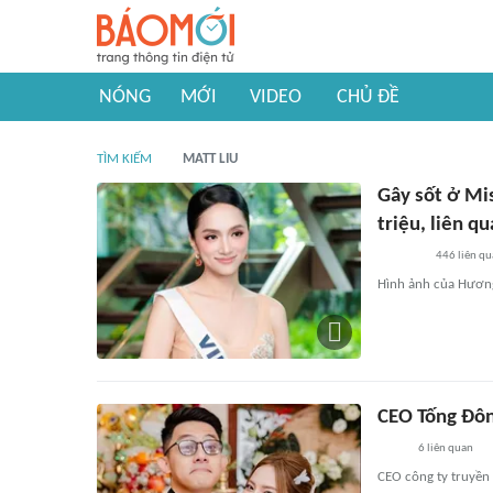
NÓNG
MỚI
VIDEO
CHỦ ĐỀ
TÌM KIẾM
MATT LIU
Gây sốt ở Mis
triệu, liên qu
446
liên qu
Hình ảnh của Hương 
CEO Tống Đông
6
liên quan
CEO công ty truyền 