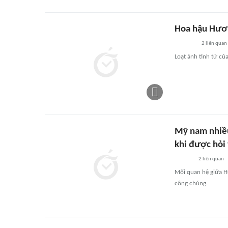
Hoa hậu Hươn
2
liên quan
Loạt ảnh tình tứ củ
Mỹ nam nhiều
khi được hỏi 
2
liên quan
Mối quan hệ giữa H
công chúng.