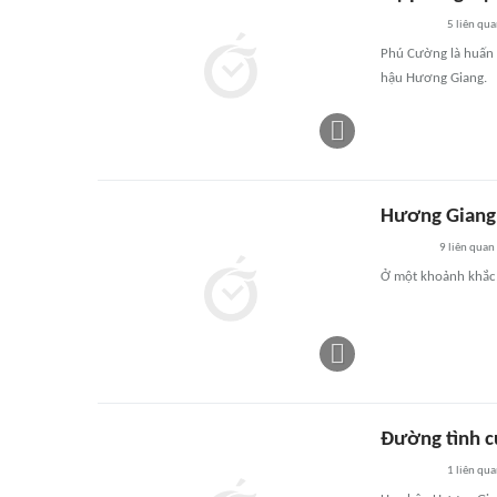
5
liên qu
Phú Cường là huấn lu
hậu Hương Giang.
Hương Giang 
9
liên quan
Ở một khoảnh khắc,
Đường tình c
1
liên qu