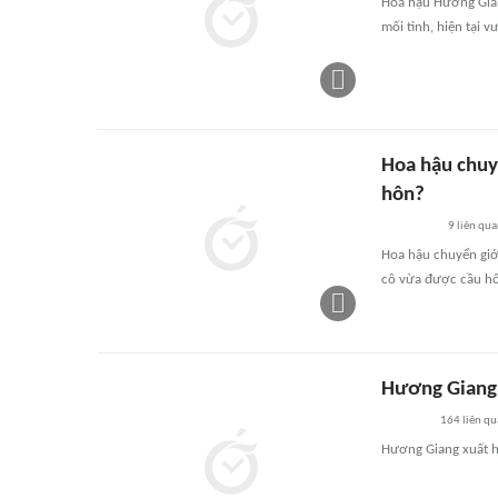
Hoa hậu Hương Gian
mối tình, hiện tại 
Hoa hậu chuy
hôn?
9
liên qu
Hoa hậu chuyển giớ
cô vừa được cầu hô
Hương Giang 
164
liên qu
Hương Giang xuất hi