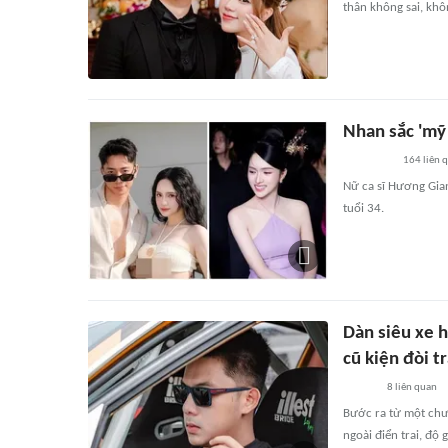
thân không sai, khô
Nhan sắc 'mỹ
164
liên 
Nữ ca sĩ Hương Gia
tuổi 34.
Dàn siêu xe h
cũ kiện đòi t
8
liên quan
Bước ra từ một chư
ngoài điển trai, độ