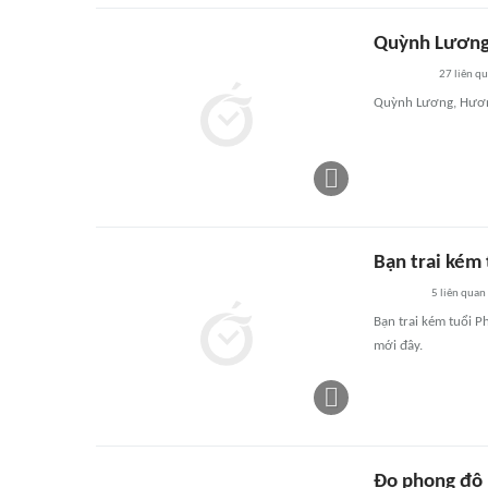
Quỳnh Lương 
27
liên q
Quỳnh Lương, Hương 
Bạn trai kém
5
liên quan
Bạn trai kém tuổi P
mới đây.
Đọ phong độ 