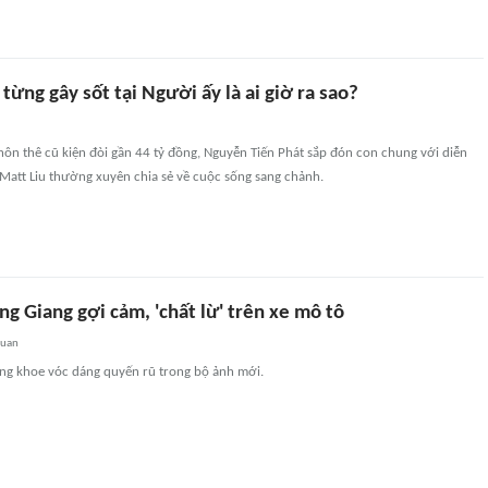
 từng gây sốt tại Người ấy là ai giờ ra sao?
ôn thê cũ kiện đòi gần 44 tỷ đồng, Nguyễn Tiến Phát sắp đón con chung với diễn
Matt Liu thường xuyên chia sẻ về cuộc sống sang chảnh.
g Giang gợi cảm, 'chất lừ' trên xe mô tô
quan
g khoe vóc dáng quyến rũ trong bộ ảnh mới.