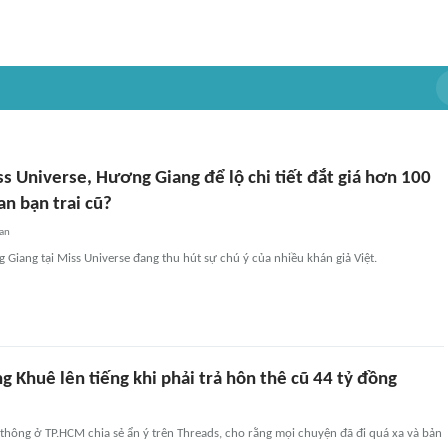
s Universe, Hương Giang để lộ chi tiết đắt giá hơn 100
an bạn trai cũ?
an
Giang tại Miss Universe đang thu hút sự chú ý của nhiều khán giả Việt.
 Khuê lên tiếng khi phải trả hôn thê cũ 44 tỷ đồng
thông ở TP.HCM chia sẻ ẩn ý trên Threads, cho rằng mọi chuyện đã đi quá xa và bản