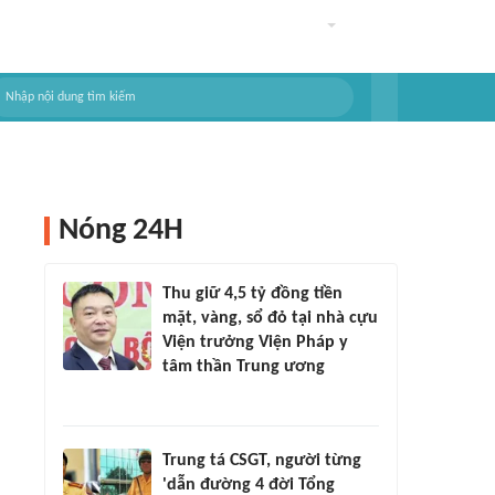
Nóng 24H
Thu giữ 4,5 tỷ đồng tiền
mặt, vàng, sổ đỏ tại nhà cựu
Viện trưởng Viện Pháp y
tâm thần Trung ương
Trung tá CSGT, người từng
'dẫn đường 4 đời Tổng