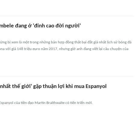
ele đang ở 'đỉnh cao đời người'
ng bị xem là một trong những bản hợp đồng thất bại đắt giá nhất lịch sử bóng đá
ona với giá 148 triệu euro năm 2017, nhưng giờ anh đang viết lại câu chuyện của
 nhất thế giới' gặp thuận lợi khi mua Espanyol
spanyol của tiền đạo Martin Braithwaite có tiến triển mới.