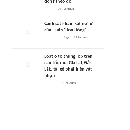
đông theo dõi
24
liên quan
Cảnh sát khám xét nơi ở
của Huấn 'Hoa Hồng'
11 giờ
1
liên quan
Loạt ô tô thủng lốp trên
cao tốc qua Gia Lai, Đắk
Lắk, tài xế phát hiện vật
nhọn
8
liên quan