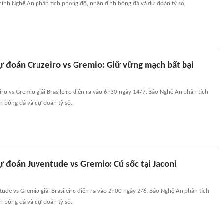
 hình Nghệ An phân tích phong độ, nhận định bóng đá và dự đoán tỷ số.
ự đoán Cruzeiro vs Gremio: Giữ vững mạch bất bại
iro vs Gremio giải Brasileiro diễn ra vào 6h30 ngày 14/7. Báo Nghệ An phân tích
h bóng đá và dự đoán tỷ số.
ự đoán Juventude vs Gremio: Cú sốc tại Jaconi
tude vs Gremio giải Brasileiro diễn ra vào 2h00 ngày 2/6. Báo Nghệ An phân tích
h bóng đá và dự đoán tỷ số.