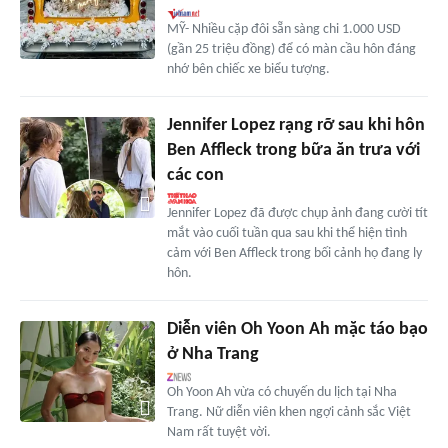
MỸ- Nhiều cặp đôi sẵn sàng chi 1.000 USD
(gần 25 triệu đồng) để có màn cầu hôn đáng
nhớ bên chiếc xe biểu tượng.
Jennifer Lopez rạng rỡ sau khi hôn
Ben Affleck trong bữa ăn trưa với
các con
Jennifer Lopez đã được chụp ảnh đang cười tít
mắt vào cuối tuần qua sau khi thể hiện tình
cảm với Ben Affleck trong bối cảnh họ đang ly
hôn.
Diễn viên Oh Yoon Ah mặc táo bạo
ở Nha Trang
Oh Yoon Ah vừa có chuyến du lịch tại Nha
Trang. Nữ diễn viên khen ngợi cảnh sắc Việt
Nam rất tuyệt vời.