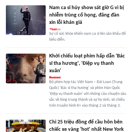
Nam ca sĩ hủy show sát giờ G vì bị
nhiễm trùng cổ họng, đăng đàn
xin lỗi khán giả
Sự cố sức khỏe khiến nam ca sĩ lên sân khấu để
biểu diễn.
Khởi chiếu loạt phim hấp dẫn 'Bác
sĩ tha hương', 'Điệp vụ thanh
xuân'
Bộ phim hợp tác Việt Nam – Đài Loan (Trung
Quốc) 'Bác sĩ tha hương' và phim Hàn Quốc
'Điệp vụ thanh xuân' với những câu chuyện sâu
sắc về lòng trung thành và sự hy sinh, sẽ chiếu
trên truyền hình K+ vào tháng 2 và tháng 3.
Chi 25 triệu đồng để cầu hôn bên
chiếc xe vàng 'hot' nhất New York