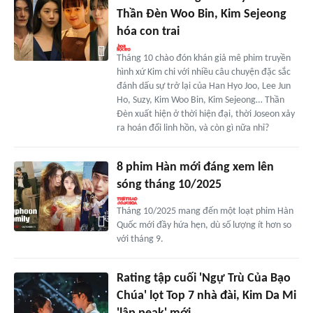
Thần Đèn Woo Bin, Kim Sejeong
hóa con trai
Tháng 10 chào đón khán giả mê phim truyền
hình xứ Kim chi với nhiều câu chuyện đặc sắc
đánh dấu sự trở lại của Han Hyo Joo, Lee Jun
Ho, Suzy, Kim Woo Bin, Kim Sejeong… Thần
Đèn xuất hiện ở thời hiện đại, thời Joseon xảy
ra hoán đổi linh hồn, và còn gì nữa nhỉ?
8 phim Hàn mới đáng xem lên
sóng tháng 10/2025
Tháng 10/2025 mang đến một loạt phim Hàn
Quốc mới đầy hứa hẹn, dù số lượng ít hơn so
với tháng 9.
Rating tập cuối 'Ngự Trù Của Bạo
Chúa' lọt Top 7 nhà đài, Kim Da Mi