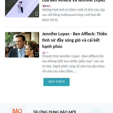
của Ben Affleck và Jennifer Lopez
Những hình ảnh từ đám cưới cổ tích của cặp
sao nổi tiếng Hollywood từng cưới hụt đã
được hé lộ.
Jennifer Lopez - Ben Affleck: Thiên
tình sử đầy sóng gió và cái kết
hạnh phúc
Chuyện tình Jennifer Lopez - Ben Affleck tốn
hao không biết bao nhiêu 'giấy mực' của các
tờ báo. Ngót ghét cũng 20 năm họ yêu nhau
rồi chia tay năm 2004,...
XEM THÊM
TẢI ỨNG DỤNG BÁO MỚI