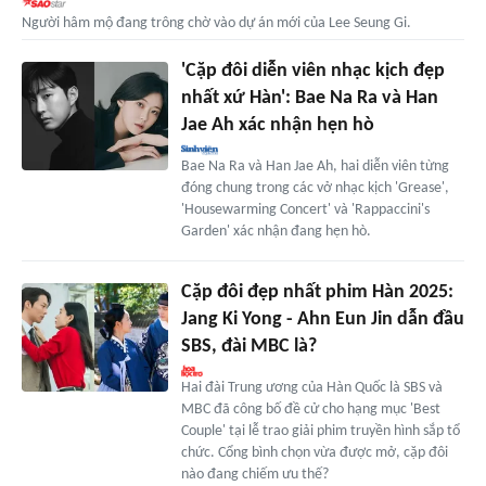
Người hâm mộ đang trông chờ vào dự án mới của Lee Seung Gi.
'Cặp đôi diễn viên nhạc kịch đẹp
nhất xứ Hàn': Bae Na Ra và Han
Jae Ah xác nhận hẹn hò
Bae Na Ra và Han Jae Ah, hai diễn viên từng
đóng chung trong các vở nhạc kịch 'Grease',
'Housewarming Concert' và 'Rappaccini's
Garden' xác nhận đang hẹn hò.
Cặp đôi đẹp nhất phim Hàn 2025:
Jang Ki Yong - Ahn Eun Jin dẫn đầu
SBS, đài MBC là?
Hai đài Trung ương của Hàn Quốc là SBS và
MBC đã công bố đề cử cho hạng mục 'Best
Couple' tại lễ trao giải phim truyền hình sắp tổ
chức. Cổng bình chọn vừa được mở, cặp đôi
nào đang chiếm ưu thế?