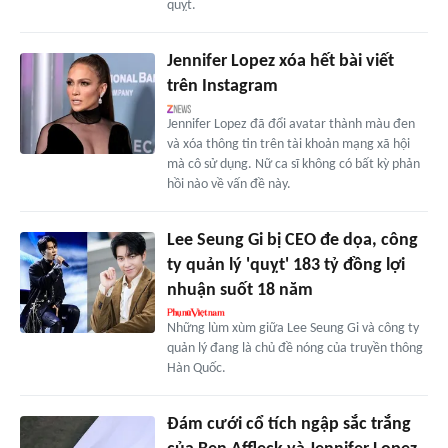
quỵt.
Jennifer Lopez xóa hết bài viết
trên Instagram
Jennifer Lopez đã đổi avatar thành màu đen
và xóa thông tin trên tài khoản mạng xã hội
mà cô sử dụng. Nữ ca sĩ không có bất kỳ phản
hồi nào về vấn đề này.
Lee Seung Gi bị CEO đe dọa, công
ty quản lý 'quỵt' 183 tỷ đồng lợi
nhuận suốt 18 năm
Những lùm xùm giữa Lee Seung Gi và công ty
quản lý đang là chủ đề nóng của truyền thông
Hàn Quốc.
Đám cưới cổ tích ngập sắc trắng