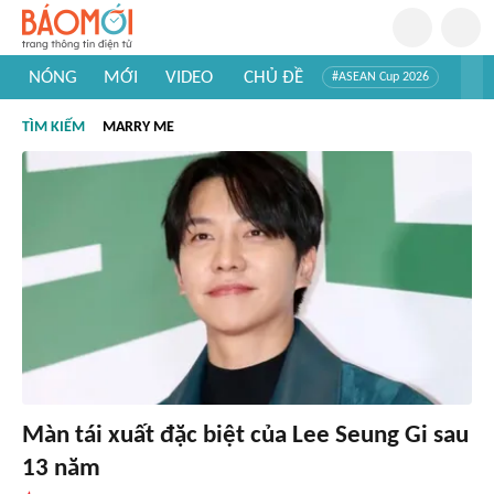
NÓNG
MỚI
VIDEO
CHỦ ĐỀ
#ASEAN Cup 2026
#Trí tuệ nhân tạo
#Mỹ - Iran
#Khám phá Việt Nam
TÌM KIẾM
MARRY ME
#Khám phá thế giới
Màn tái xuất đặc biệt của Lee Seung Gi sau
13 năm