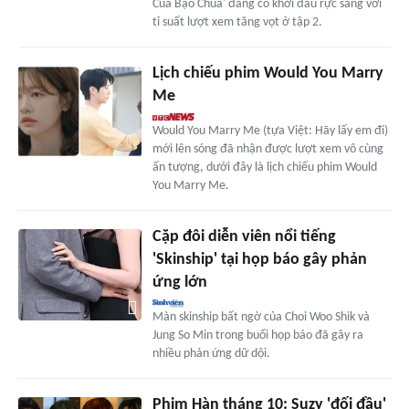
Của Bạo Chúa' đang có khởi đầu rực sáng với
tỉ suất lượt xem tăng vọt ở tập 2.
Lịch chiếu phim Would You Marry
Me
Would You Marry Me (tựa Việt: Hãy lấy em đi)
mới lên sóng đã nhận được lượt xem vô cùng
ấn tượng, dưới đây là lịch chiếu phim Would
You Marry Me.
Cặp đôi diễn viên nổi tiếng
'Skinship' tại họp báo gây phản
ứng lớn
Màn skinship bất ngờ của Choi Woo Shik và
Jung So Min trong buổi họp báo đã gây ra
nhiều phản ứng dữ dội.
Phim Hàn tháng 10: Suzy 'đối đầu'