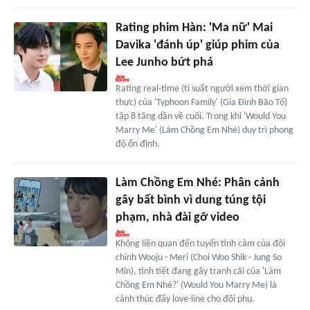
Rating phim Hàn: 'Ma nữ' Mai
Davika 'đánh úp' giúp phim của
Lee Junho bứt phá
Rating real-time (tỉ suất người xem thời gian
thực) của 'Typhoon Family' (Gia Đình Bão Tố)
tập 8 tăng dần về cuối. Trong khi 'Would You
Marry Me' (Làm Chồng Em Nhé) duy trì phong
độ ổn định.
Làm Chồng Em Nhé: Phân cảnh
gây bất bình vì dung túng tội
phạm, nhà đài gỡ video
Không liên quan đến tuyến tình cảm của đôi
chính Wooju - Meri (Choi Woo Shik - Jung So
Min), tình tiết đang gây tranh cãi của 'Làm
Chồng Em Nhé?' (Would You Marry Me) là
cảnh thúc đẩy love-line cho đôi phụ.