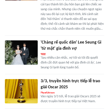
cái tạo thành lời cầu hôn bạn gái lên chiếc xe
sang của mình. Nhưng câu chuyện ngọt ngào
này sau đó lại cực kỳ kịch tính, khi cảnh sát
đến 'hỏi thăm' vì thanh niên đỗ xe sai quy
định; thế rồi cảnh sát khám xe thì lại phát hiện
thứ mà chắc chắn thanh niên rất muốn giấu…
'Chàng rể quốc dân' Lee Seung Gi
'từ mặt' gia đình vợ
'Sau nhiều cân nhắc, vợ tôi và tôi đã quyết
định cắt đứt quan hệ với gia đình cô ấy', Lee
Seung Gi lạnh lùng tuyên bố.
3/3, truyền hình trực tiếp lễ trao
giải Oscar 2025
Vào ngày 3/3 tới, lễ trao giải Oscars 2025 sẽ
được truyền hình trực tiếp tại Việt Nam.