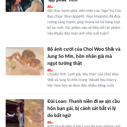
'lập peak' mới
Kết thúc hạnh phúc viên mãn của 'Ngự Trù Của
Bạo Chúa' (Bon Appétit, Your Majesty) đã đưa
rating tăng mạnh, giúp Yoona bỏ túi hàng loạt
kỷ lục mới. Tác phẩm nào sẽ tiếp nối tác phẩm
này khuấy đảo màn ảnh nhỏ cuối tuần?
Bộ ảnh cưới của Choi Woo Shik và
Jung So Min, hôn nhân giả mà
ngọt tưởng thật
Chuyện tình 'cưới giả, yêu thật' của Choi Woo
Shik và Jung So Min trong 'Would You Marry
Me' hứa hẹn sẽ đem đến nhiều tiếng cười.
Đài Loan: Thanh niên đi xe xịn cầu
hôn bạn gái, bị cảnh sát bắt vì lý
do bất ngờ
Một thanh niên ở Đài Loan đã treo những chữ