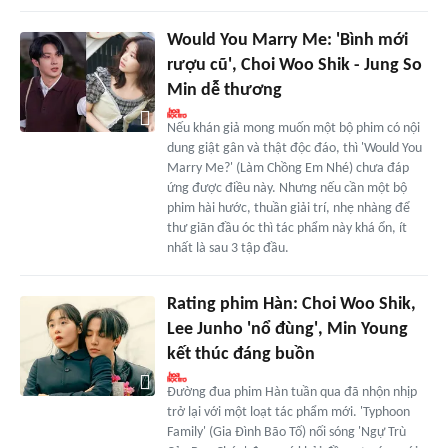
Would You Marry Me: 'Bình mới
rượu cũ', Choi Woo Shik - Jung So
Min dễ thương
Nếu khán giả mong muốn một bộ phim có nội
dung giật gân và thật độc đáo, thì 'Would You
Marry Me?' (Làm Chồng Em Nhé) chưa đáp
ứng được điều này. Nhưng nếu cần một bộ
phim hài hước, thuần giải trí, nhẹ nhàng để
thư giãn đầu óc thì tác phẩm này khá ổn, ít
nhất là sau 3 tập đầu.
Rating phim Hàn: Choi Woo Shik,
Lee Junho 'nổ đùng', Min Young
kết thúc đáng buồn
Đường đua phim Hàn tuần qua đã nhộn nhịp
trở lại với một loạt tác phẩm mới. 'Typhoon
Family' (Gia Đình Bão Tố) nối sóng 'Ngự Trù