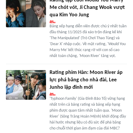
Rating tập cuối Would You Marry
Me chót vót, Ji Chang Wook vượt
qua Kim Yoo Jung
Bảng xếp hạng diễn viên được chú ý nhất tuần
đầu tháng 11/2025 đã xáo trộn đáng kể khi
'The Manipulated' (Trò Chơi Thao Túng) và
'Dear X' nhập cuộc. Về mặt rating, 'Would You
Marry Me' kết thúc rạng rỡ với con số cao
nhất toàn chặng, 'Moon River' tăng vọt.
Rating phim Hàn: Moon River áp
lực phá băng cho nhà đài, Lee
Junho lập đỉnh mới
'Typhoon Family' (Gia Đình Bão Tố) vững hạng
nhất trên cả bảng rating và bảng xếp hạng
phim được quan tâm nhất tuần qua. 'Moon
River' (Sông Trăng Hoán Mệnh) khởi động đầy
hài hước nhưng liệu có đủ sức để phá băng
cho chuỗi thời gian ảm đạm của đài MBC?