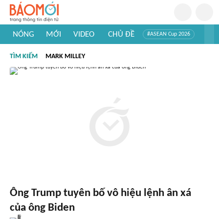
NÓNG
MỚI
VIDEO
CHỦ ĐỀ
#ASEAN Cup 2026
#Trí tuệ nhân tạo
#Mỹ - Iran
#Khám phá Việt Nam
TÌM KIẾM
MARK MILLEY
#Khám phá thế giới
Ông Trump tuyên bố vô hiệu lệnh ân xá
của ông Biden