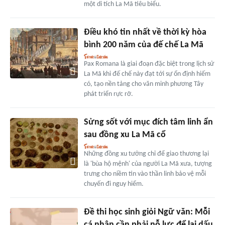
một di tích La Mã tiêu biểu.
Điều khó tin nhất về thời kỳ hòa
bình 200 năm của đế chế La Mã
Pax Romana là giai đoạn đặc biệt trong lịch sử
La Mã khi đế chế này đạt tới sự ổn định hiếm
có, tạo nền tảng cho văn minh phương Tây
phát triển rực rỡ.
Sửng sốt với mục đích tâm linh ẩn
sau đồng xu La Mã cổ
Những đồng xu tưởng chỉ để giao thương lại
là 'bùa hộ mệnh' của người La Mã xưa, tượng
trưng cho niềm tin vào thần linh bảo vệ mỗi
chuyến đi nguy hiểm.
Đề thi học sinh giỏi Ngữ văn: Mỗi
cá nhân cần phải nỗ lực để lại dấu