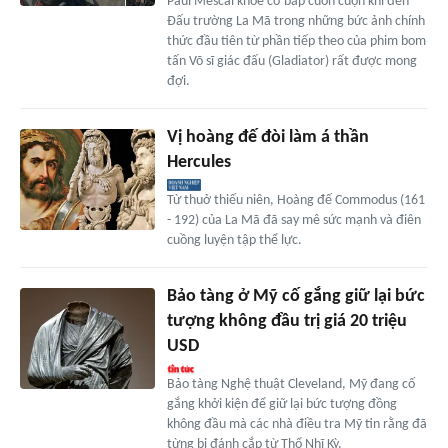
Paul Mescal khoe cơ bắp cuồn cuộn khi đến
Đấu trường La Mã trong những bức ảnh chính
thức đầu tiên từ phần tiếp theo của phim bom
tấn Võ sĩ giác đấu (Gladiator) rất được mong
đợi.
Vị hoàng đế đòi làm á thần
Hercules
Từ thuở thiếu niên, Hoàng đế Commodus (161
- 192) của La Mã đã say mê sức mạnh và điên
cuồng luyện tập thể lực.
Bảo tàng ở Mỹ cố gắng giữ lại bức
tượng không đầu trị giá 20 triệu
USD
Bảo tàng Nghệ thuật Cleveland, Mỹ đang cố
gắng khởi kiện để giữ lại bức tượng đồng
không đầu mà các nhà điều tra Mỹ tin rằng đã
từng bị đánh cắp từ Thổ Nhĩ Kỳ.