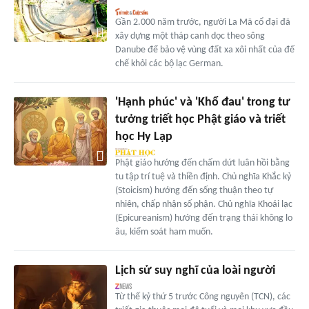
Gần 2.000 năm trước, người La Mã cổ đại đã
xây dựng một tháp canh dọc theo sông
Danube để bảo vệ vùng đất xa xôi nhất của đế
chế khỏi các bộ lạc German.
'Hạnh phúc' và 'Khổ đau' trong tư
tưởng triết học Phật giáo và triết
học Hy Lạp
Phật giáo hướng đến chấm dứt luân hồi bằng
tu tập trí tuệ và thiền định. Chủ nghĩa Khắc kỷ
(Stoicism) hướng đến sống thuận theo tự
nhiên, chấp nhận số phận. Chủ nghĩa Khoái lạc
(Epicureanism) hướng đến trạng thái không lo
âu, kiểm soát ham muốn.
Lịch sử suy nghĩ của loài người
Từ thế kỷ thứ 5 trước Công nguyên (TCN), các