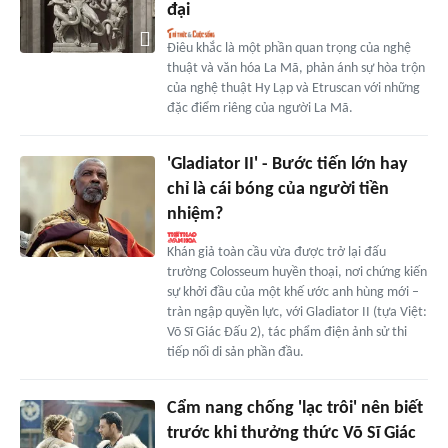
đại
Điêu khắc là một phần quan trọng của nghệ
thuật và văn hóa La Mã, phản ánh sự hòa trộn
của nghệ thuật Hy Lạp và Etruscan với những
đặc điểm riêng của người La Mã.
'Gladiator II' - Bước tiến lớn hay
chỉ là cái bóng của người tiền
nhiệm?
Khán giả toàn cầu vừa được trở lại đấu
trường Colosseum huyền thoại, nơi chứng kiến
sự khởi đầu của một khế ước anh hùng mới –
tràn ngập quyền lực, với Gladiator II (tựa Việt:
Võ Sĩ Giác Đấu 2), tác phẩm điện ảnh sử thi
tiếp nối di sản phần đầu.
Cẩm nang chống 'lạc trôi' nên biết
trước khi thưởng thức Võ Sĩ Giác