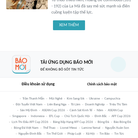
Từ thuở thiếu niên, Hoàng đế Commodus (161
- 192) của La Mã đã say mê sức mạnh và điên
cuồng luyện tập thể lực.
XEM THÊM
TẢI ỨNG DỤNG BÁO MỚI
ĐỂ KHÔNG BỎ SÓT TIN TỨC
Điều khoản sử dụng
Chính sách bảo mật
Trần Thanh Mẫn
Mũi Nghê
Kim Sang-Sik
Ukraine
Campuchia
Đội Tuyển Việt Nam
Liên Bang Nga
Tô Lâm
Doanh Nghiệp
Triệu Thị Tâm
Sân Mỹ Đình
ASEAN Cup 2026
Cảnh Sát Kinh Tế
Năm
ASEAN Cup
Singapore
Indonesia
EFL Cup
Chủ Tịch Quốc Hội
Đình Bắc
AFF Cup 2026
Lịch Thi Đấu AFF Cup 2026
Bảng Xếp Hạng AFF Cup 2026
Bóng Đá
Báo Bóng Đá
Bóng Đá Việt Nam
Thể Thao
Lionel Messi
Lamine Yamal
Nguyễn Xuân Son
Nguyễn Đình Bắc
Tin Thế Giới
Pháp Luật
Xã Hội
Tin Bão
Tin Tức