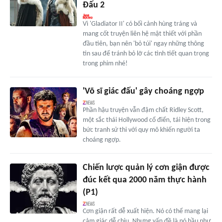
Đấu 2
Vì 'Gladiator II' có bối cảnh hùng tráng và
mang cốt truyện liên hệ mật thiết với phần
đầu tiên, bạn nên 'bỏ túi' ngay những thông
tin sau để tránh bỏ lỡ các tình tiết quan trọng
trong phim nhé!
'Võ sĩ giác đấu' gây choáng ngợp
Phần hậu truyện vẫn đậm chất Ridley Scott,
một sắc thái Hollywood cổ điển, tái hiện trong
bức tranh sử thi với quy mô khiến người ta
choáng ngợp.
Chiến lược quản lý cơn giận được
đúc kết qua 2000 năm thực hành
(P1)
Cơn giận rất dễ xuất hiện. Nó có thể mang lại
cảm giác dễ chịu. Nhưng vấn đề là nó hầu như