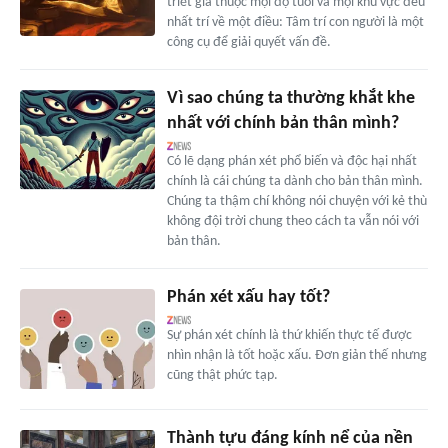
triết gia thuộc mọi độ tuổi và mọi khu vực đều
nhất trí về một điều: Tâm trí con người là một
công cụ để giải quyết vấn đề.
Vì sao chúng ta thường khắt khe
nhất với chính bản thân mình?
Có lẽ dạng phán xét phổ biến và độc hại nhất
chính là cái chúng ta dành cho bản thân mình.
Chúng ta thậm chí không nói chuyện với kẻ thù
không đội trời chung theo cách ta vẫn nói với
bản thân.
Phán xét xấu hay tốt?
Sự phán xét chính là thứ khiến thực tế được
nhìn nhận là tốt hoặc xấu. Đơn giản thế nhưng
cũng thật phức tạp.
Thành tựu đáng kính nể của nền