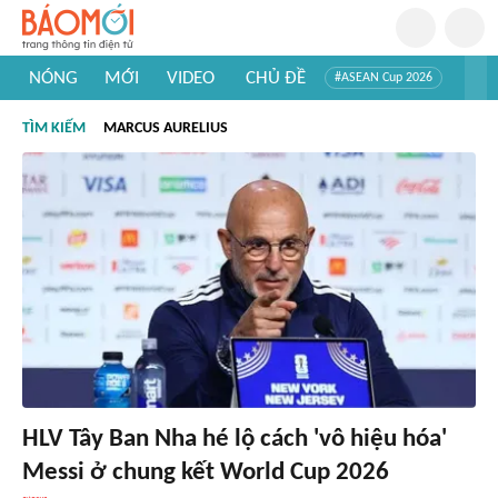
NÓNG
MỚI
VIDEO
CHỦ ĐỀ
#ASEAN Cup 2026
#Trí tuệ nhân tạo
#Mỹ - Iran
#Khám phá Việt Nam
TÌM KIẾM
MARCUS AURELIUS
#Khám phá thế giới
HLV Tây Ban Nha hé lộ cách 'vô hiệu hóa'
Messi ở chung kết World Cup 2026