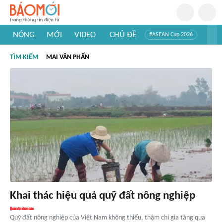
NÓNG
MỚI
VIDEO
CHỦ ĐỀ
#ASEAN Cup 2026
#Trí tuệ nhân tạo
#Mỹ - Iran
#Khám phá Việt Nam
TÌM KIẾM
MAI VĂN PHẤN
#Khám phá thế giới
Khai thác hiệu quả quỹ đất nông nghiệp
Quỹ đất nông nghiệp của Việt Nam không thiếu, thậm chí gia tăng qua