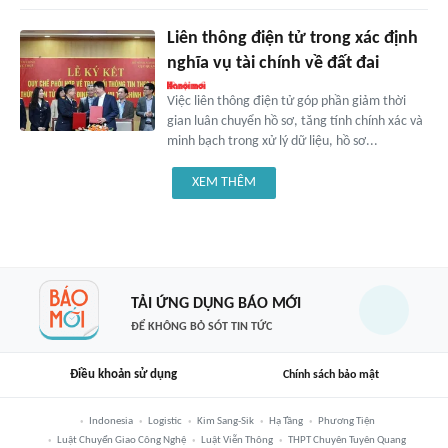
Liên thông điện tử trong xác định
nghĩa vụ tài chính về đất đai
Việc liên thông điện tử góp phần giảm thời
gian luân chuyển hồ sơ, tăng tính chính xác và
minh bạch trong xử lý dữ liệu, hồ sơ...
XEM THÊM
TẢI ỨNG DỤNG BÁO MỚI
ĐỂ KHÔNG BỎ SÓT TIN TỨC
Điều khoản sử dụng
Chính sách bảo mật
Indonesia
Logistic
Kim Sang-Sik
Hạ Tầng
Phương Tiện
Luật Chuyển Giao Công Nghệ
Luật Viễn Thông
THPT Chuyên Tuyên Quang