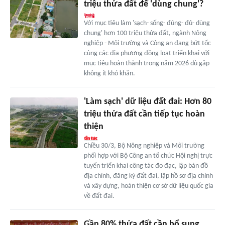
triệu thửa đất để 'dùng chung'?
Với mục tiêu làm 'sạch- sống- đúng- đủ- dùng
chung' hơn 100 triệu thửa đất, ngành Nông
nghiệp - Môi trường và Công an đang bứt tốc
cùng các địa phương đồng loạt triển khai với
mục tiêu hoàn thành trong năm 2026 dù gặp
không ít khó khăn.
'Làm sạch' dữ liệu đất đai: Hơn 80
triệu thửa đất cần tiếp tục hoàn
thiện
Chiều 30/3, Bộ Nông nghiệp và Môi trường
phối hợp với Bộ Công an tổ chức Hội nghị trực
tuyến triển khai công tác đo đạc, lập bản đồ
địa chính, đăng ký đất đai, lập hồ sơ địa chính
và xây dựng, hoàn thiện cơ sở dữ liệu quốc gia
về đất đai.
Gần 80% thửa đất cần bổ sung,