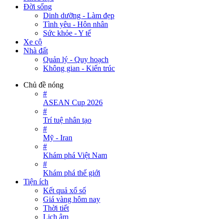
Đời sống
Dinh dưỡng - Làm đẹp
Tình yêu - Hôn nhân
Sức khỏe - Y tế
Xe cộ
Nhà đất
Quản lý - Quy hoạch
Không gian - Kiến trúc
Chủ đề nóng
#
ASEAN Cup 2026
#
Trí tuệ nhân tạo
#
Mỹ - Iran
#
Khám phá Việt Nam
#
Khám phá thế giới
Tiện ích
Kết quả xổ số
Giá vàng hôm nay
Thời tiết
Lịch âm