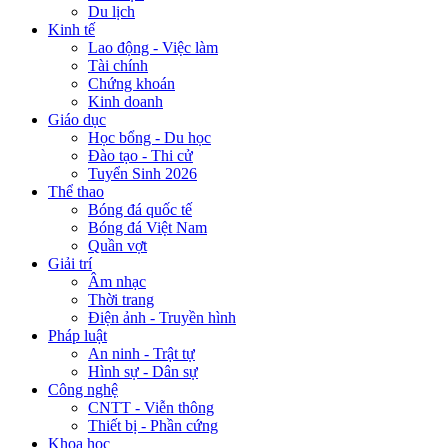
Du lịch
Kinh tế
Lao động - Việc làm
Tài chính
Chứng khoán
Kinh doanh
Giáo dục
Học bổng - Du học
Đào tạo - Thi cử
Tuyển Sinh 2026
Thể thao
Bóng đá quốc tế
Bóng đá Việt Nam
Quần vợt
Giải trí
Âm nhạc
Thời trang
Điện ảnh - Truyền hình
Pháp luật
An ninh - Trật tự
Hình sự - Dân sự
Công nghệ
CNTT - Viễn thông
Thiết bị - Phần cứng
Khoa học