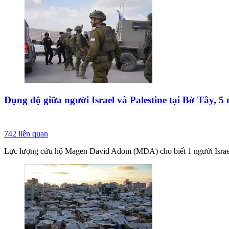
Đụng độ giữa người Israel và Palestine tại Bờ Tây, 5
742
liên quan
Lực lượng cứu hộ Magen David Adom (MDA) cho biết 1 người Israel đ