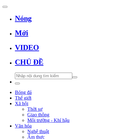
Nóng
Mới
VIDEO
CHỦ ĐỀ
Bóng đá
Thế giới
Xã hội
Thời sự
Giao thông
Môi trường - Khí hậu
Văn hóa
Nghệ thuật
Ẩm thực