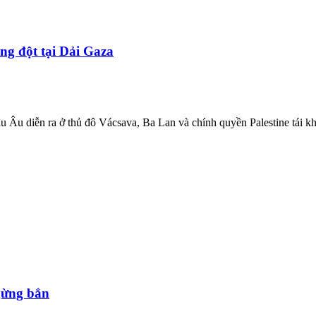
ung đột tại Dải Gaza
u Âu diễn ra ở thủ đô Vácsava, Ba Lan và chính quyền Palestine tái kh
ngừng bắn