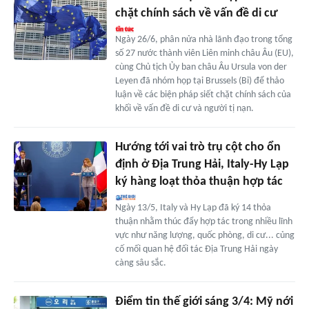
chặt chính sách về vấn đề di cư
Ngày 26/6, phân nửa nhà lãnh đạo trong tổng
số 27 nước thành viên Liên minh châu Âu (EU),
cùng Chủ tịch Ủy ban châu Âu Ursula von der
Leyen đã nhóm họp tại Brussels (Bỉ) để thảo
luận về các biện pháp siết chặt chính sách của
khối về vấn đề di cư và người tị nạn.
Hướng tới vai trò trụ cột cho ổn
định ở Địa Trung Hải, Italy-Hy Lạp
ký hàng loạt thỏa thuận hợp tác
Ngày 13/5, Italy và Hy Lạp đã ký 14 thỏa
thuận nhằm thúc đẩy hợp tác trong nhiều lĩnh
vực như năng lượng, quốc phòng, di cư... củng
cố mối quan hệ đối tác Địa Trung Hải ngày
càng sâu sắc.
Điểm tin thế giới sáng 3/4: Mỹ nới