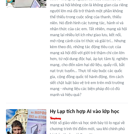
mạng xã hội không còn là không gian của riêng
người lớn mà đã trở thành một phần không
thể thiếu trong cuộc sống của thanh, thiếu
niên. Nó định hình các tương tác, hành vi và
nhận thức của các em. Tất nhiên, mạng xã hội
mang lại nhiều lợi ích như giao lưu, kết nối,
mở rộng cánh cửa tri thức và giải trí… Nhưng
kèm theo đó, những tác động tiêu cực của
mạng xã hội đối với giới trẻ thậm chí còn lớn
hơn, từ nội dung độc hại, áp lực tâm lý, nghiện
mạng, cho đến xâm hại dữ liệu, quấy rối, bắt
nạt trực tuyến… Thực tế này buộc các quốc
gia, cộng đồng quốc tế hành động, tìm cách
siết chặt luật bảo vệ trẻ em trên môi trường
mạng - nhưng liệu các biện pháp đó có đủ
mạnh và hiệu quả?
Hy Lạp tích hợp AI vào lớp học
Một số giáo viên và học sinh bày tỏ lo ngại về
chương trình thí điểm mới, sau khi chính phủ