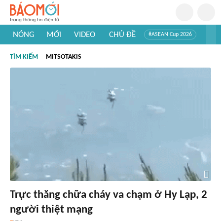
NÓNG
MỚI
VIDEO
CHỦ ĐỀ
#ASEAN Cup 2026
#Trí tuệ nhân tạo
#Mỹ - Iran
#Khám phá Việt Nam
TÌM KIẾM
MITSOTAKIS
#Khám phá thế giới
Trực thăng chữa cháy va chạm ở Hy Lạp, 2
người thiệt mạng