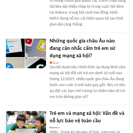
tỏ mong muốn giải quyết các tranh chấp hàng
hải kéo dài nhiều thập kỷ trong cuộc hội đàm
tại Ankara, trong bối cảnh hai đồng minh
NATO đang nỗ lực cải thiện quan hệ sau thời
gian dài căng thẳng.
Những quốc gia châu Âu nào
đang cân nhắc cấm trẻ em sử
dụng mạng xã hội?
Sau khi Australia chính thức áp dụng lệnh cấm
mạng xã hội đối với trẻ em dưới 16 tuổi vào
tháng 12/2025, nhiều quốc gia châu Âu đang
bước vào cuộc tranh luận gay gắt: liệu có nên
áp đặt các hạn chế tương tự nhằm bảo vệ trẻ
em trên không gian số?
Trẻ em và mạng xã hội: Vấn đề và
nỗ lực bảo vệ toàn cầu
HNN - Trong kỷ nguyên số hóa, Internet và