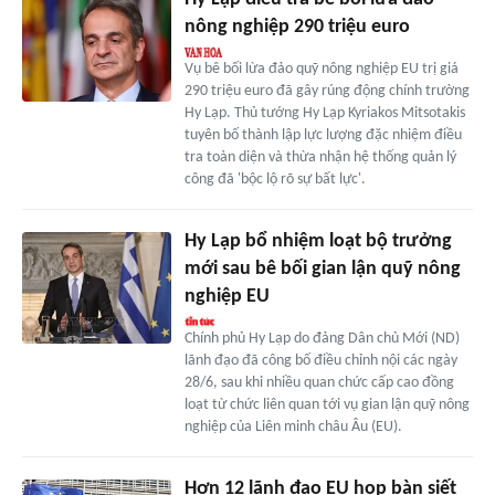
nông nghiệp 290 triệu euro
Vụ bê bối lừa đảo quỹ nông nghiệp EU trị giá
290 triệu euro đã gây rúng động chính trường
Hy Lạp. Thủ tướng Hy Lạp Kyriakos Mitsotakis
tuyên bố thành lập lực lượng đặc nhiệm điều
tra toàn diện và thừa nhận hệ thống quản lý
công đã 'bộc lộ rõ sự bất lực'.
Hy Lạp bổ nhiệm loạt bộ trưởng
mới sau bê bối gian lận quỹ nông
nghiệp EU
Chính phủ Hy Lạp do đảng Dân chủ Mới (ND)
lãnh đạo đã công bố điều chỉnh nội các ngày
28/6, sau khi nhiều quan chức cấp cao đồng
loạt từ chức liên quan tới vụ gian lận quỹ nông
nghiệp của Liên minh châu Âu (EU).
Hơn 12 lãnh đạo EU họp bàn siết