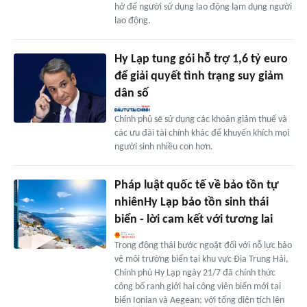
hở để người sử dụng lao động lạm dụng người
lao động.
Hy Lạp tung gói hỗ trợ 1,6 tỷ euro
để giải quyết tình trạng suy giảm
dân số
Chính phủ sẽ sử dụng các khoản giảm thuế và
các ưu đãi tài chính khác để khuyến khích mọi
người sinh nhiều con hơn.
Pháp luật quốc tế về bảo tồn tự
nhiênHy Lạp bảo tồn sinh thái
biển - lời cam kết với tương lai
Trong động thái bước ngoặt đối với nỗ lực bảo
vệ môi trường biển tại khu vực Địa Trung Hải,
Chính phủ Hy Lạp ngày 21/7 đã chính thức
công bố ranh giới hai công viên biển mới tại
biển Ionian và Aegean; với tổng diện tích lên