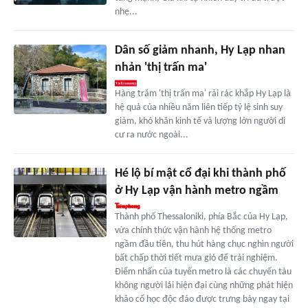
nhẹ...
Dân số giảm nhanh, Hy Lạp nhan
nhản 'thị trấn ma'
Hàng trăm 'thị trấn ma' rải rác khắp Hy Lạp là
hệ quả của nhiều năm liên tiếp tỷ lệ sinh suy
giảm, khó khăn kinh tế và lượng lớn người di
cư ra nước ngoài...
Hé lộ bí mật cổ đại khi thành phố
ở Hy Lạp vận hành metro ngầm
Thành phố Thessaloniki, phía Bắc của Hy Lạp,
vừa chính thức vận hành hệ thống metro
ngầm đầu tiên, thu hút hàng chục nghìn người
bất chấp thời tiết mưa gió để trải nghiệm.
Điểm nhấn của tuyến metro là các chuyến tàu
không người lái hiện đại cùng những phát hiện
khảo cổ học độc đáo được trưng bày ngay tại