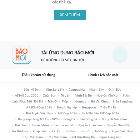
các nhà ga.
XEM THÊM
TẢI ỨNG DỤNG BÁO MỚI
ĐỂ KHÔNG BỎ SÓT TIN TỨC
Điều khoản sử dụng
Chính sách bảo mật
Sân Mỹ Đình
Kim Sang-Sik
Campuchia
Khánh Sky
Đình Bắc
ASEAN Cup 2026
Xuân Son
Tô Lâm
Vịnh Bắc Bộ
Nguyễn Văn Hợi
Năm
Luật Phát Triển Đô Thị
Trần Đình Tiệp
Indonesia
Hồ Văn Khoa
Liên Bang Nga
A ASEAN Cup 2026
Doanh Nghiệp
Singapore
Triệu Thị Tâm
Đội Tuyển Việt Nam
AFF Cup 2026
Lịch Thi Đấu AFF Cup 2026
Bảng Xếp Hạng AFF Cup 2026
Bóng Đá
Báo Bóng Đá
Bóng Đá Việt Nam
Thể Thao
Lionel Messi
Lamine Yamal
Nguyễn Xuân Son
Nguyễn Đình Bắc
Tin Thế Giới
Pháp Luật
Xã Hội
Tin Bão
Tin Tức
Giá Vàng
Tuyển Việt Nam
U23 Việt Nam
U17 Việt Nam
Kết Quả Bóng Đá
Ngoại Hạng Anh