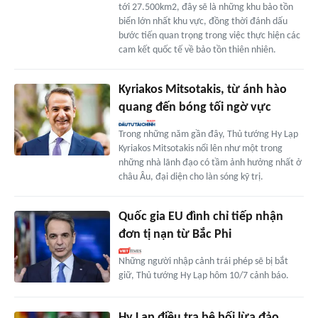
tới 27.500km2, đây sẽ là những khu bảo tồn
biển lớn nhất khu vực, đồng thời đánh dấu
bước tiến quan trọng trong việc thực hiện các
cam kết quốc tế về bảo tồn thiên nhiên.
Kyriakos Mitsotakis, từ ánh hào
quang đến bóng tối ngờ vực
Trong những năm gần đây, Thủ tướng Hy Lạp
Kyriakos Mitsotakis nổi lên như một trong
những nhà lãnh đạo có tầm ảnh hưởng nhất ở
châu Âu, đại diện cho làn sóng kỹ trị.
Quốc gia EU đình chỉ tiếp nhận
đơn tị nạn từ Bắc Phi
Những người nhập cảnh trái phép sẽ bị bắt
giữ, Thủ tướng Hy Lạp hôm 10/7 cảnh báo.
Hy Lạp điều tra bê bối lừa đảo