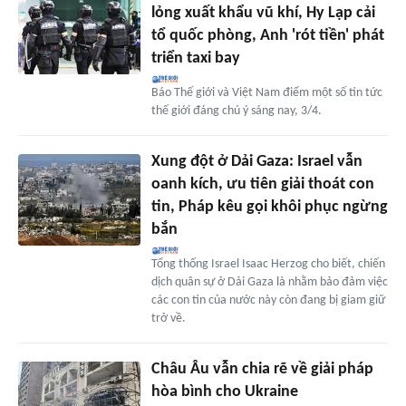
lỏng xuất khẩu vũ khí, Hy Lạp cải
tổ quốc phòng, Anh 'rót tiền' phát
triển taxi bay
Báo Thế giới và Việt Nam điểm một số tin tức
thế giới đáng chú ý sáng nay, 3/4.
Xung đột ở Dải Gaza: Israel vẫn
oanh kích, ưu tiên giải thoát con
tin, Pháp kêu gọi khôi phục ngừng
bắn
Tổng thống Israel Isaac Herzog cho biết, chiến
dịch quân sự ở Dải Gaza là nhằm bảo đảm việc
các con tin của nước này còn đang bị giam giữ
trở về.
Châu Âu vẫn chia rẽ về giải pháp
hòa bình cho Ukraine