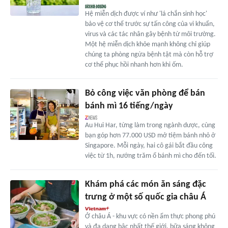
Hệ miễn dịch được ví như 'lá chắn sinh học'
bảo vệ cơ thể trước sự tấn công của vi khuẩn,
virus và các tác nhân gây bệnh từ môi trường.
Một hệ miễn dịch khỏe mạnh không chỉ giúp
chúng ta phòng ngừa bệnh tật mà còn hỗ trợ
cơ thể phục hồi nhanh hơn khi ốm.
Bỏ công việc văn phòng để bán
bánh mì 16 tiếng/ngày
Au Hui Har, từng làm trong ngành dược, cùng
bạn góp hơn 77.000 USD mở tiệm bánh nhỏ ở
Singapore. Mỗi ngày, hai cô gái bắt đầu công
việc từ 1h, nướng trăm ổ bánh mì cho đến tối.
Khám phá các món ăn sáng đặc
trưng ở một số quốc gia châu Á
Ở châu Á - khu vực có nền ẩm thực phong phú
và đa dạng bậc nhất thế giới, bữa sáng không