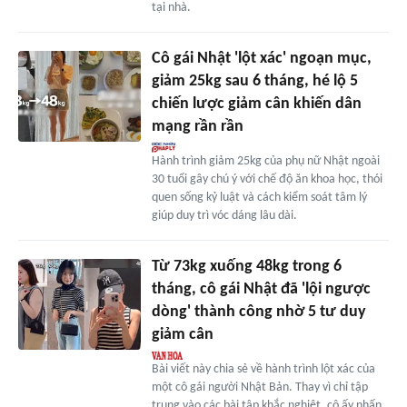
tại nhà.
Cô gái Nhật 'lột xác' ngoạn mục,
giảm 25kg sau 6 tháng, hé lộ 5
chiến lược giảm cân khiến dân
mạng rần rần
Hành trình giảm 25kg của phụ nữ Nhật ngoài
30 tuổi gây chú ý với chế độ ăn khoa học, thói
quen sống kỷ luật và cách kiểm soát tâm lý
giúp duy trì vóc dáng lâu dài.
Từ 73kg xuống 48kg trong 6
tháng, cô gái Nhật đã 'lội ngược
dòng' thành công nhờ 5 tư duy
giảm cân
Bài viết này chia sẻ về hành trình lột xác của
một cô gái người Nhật Bản. Thay vì chỉ tập
trung vào các bài tập khắc nghiệt, cô ấy nhấn