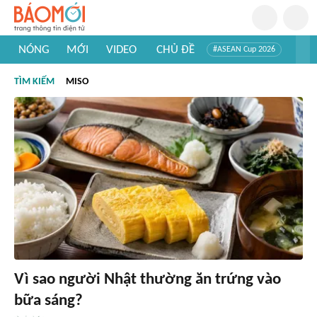
NÓNG
MỚI
VIDEO
CHỦ ĐỀ
#ASEAN Cup 2026
#Trí tuệ nhân tạo
#Mỹ - Iran
#Khám phá Việt Nam
TÌM KIẾM
MISO
#Khám phá thế giới
Vì sao người Nhật thường ăn trứng vào
bữa sáng?