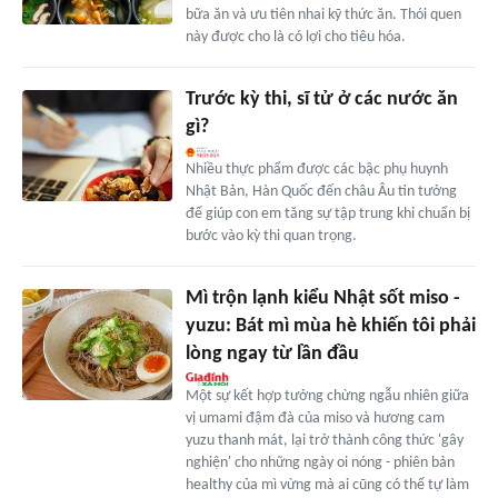
bữa ăn và ưu tiên nhai kỹ thức ăn. Thói quen
này được cho là có lợi cho tiêu hóa.
Trước kỳ thi, sĩ tử ở các nước ăn
gì?
Nhiều thực phẩm được các bậc phụ huynh
Nhật Bản, Hàn Quốc đến châu Âu tin tưởng
để giúp con em tăng sự tập trung khi chuẩn bị
bước vào kỳ thi quan trọng.
Mì trộn lạnh kiểu Nhật sốt miso -
yuzu: Bát mì mùa hè khiến tôi phải
lòng ngay từ lần đầu
Một sự kết hợp tưởng chừng ngẫu nhiên giữa
vị umami đậm đà của miso và hương cam
yuzu thanh mát, lại trở thành công thức 'gây
nghiện' cho những ngày oi nóng - phiên bản
healthy của mì vừng mà ai cũng có thể tự làm