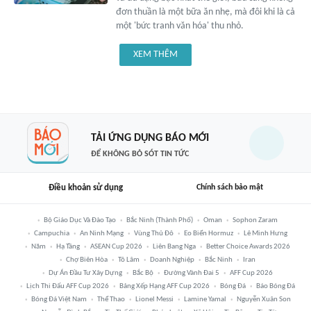
đơn thuần là một bữa ăn nhẹ, mà đôi khi là cả
một 'bức tranh văn hóa' thu nhỏ.
XEM THÊM
TẢI ỨNG DỤNG BÁO MỚI
ĐỂ KHÔNG BỎ SÓT TIN TỨC
Điều khoản sử dụng
Chính sách bảo mật
Bộ Giáo Dục Và Đào Tạo
Bắc Ninh (thành Phố)
Oman
Sophon Zaram
Campuchia
An Ninh Mạng
Vùng Thủ Đô
Eo Biển Hormuz
Lê Minh Hưng
Năm
Hạ Tầng
ASEAN Cup 2026
Liên Bang Nga
Better Choice Awards 2026
Chợ Biên Hòa
Tô Lâm
Doanh Nghiệp
Bắc Ninh
Iran
Dự Án Đầu Tư Xây Dựng
Bắc Bộ
Đường Vành Đai 5
AFF Cup 2026
Lịch Thi Đấu AFF Cup 2026
Bảng Xếp Hạng AFF Cup 2026
Bóng Đá
Báo Bóng Đá
Bóng Đá Việt Nam
Thể Thao
Lionel Messi
Lamine Yamal
Nguyễn Xuân Son