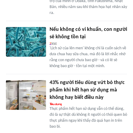
trọ của mình ở Odaka, tỉnh Fukushima, Nhật
Bản, nhiều năm sau khi thảm họa hạt nhân xảy
ra.
Nếu không có vi khuẩn, con người
sẽ không tồn tại
'Lịch sử của lên men' không chỉ là cuốn sách về
dưa chua hay sữa chua, mà đó là lời nhắc nhở
rằng con người chưa bao giờ - và có lẽ sẽ
không bao giờ - tồn tại một mình.
43% người tiêu dùng vứt bỏ thực
phẩm khi hết hạn sử dụng mà
không hay biết điều này
Thực phẩm hết hạn sử dụng vẫn có thể dùng,
đó là sự thật dù không ít người có thói quen bỏ
thực phẩm ngay khi thấy đã quá hạn in trên
bao bì.