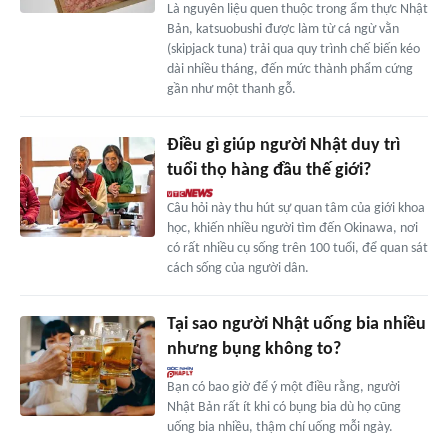
Là nguyên liệu quen thuộc trong ẩm thực Nhật
Bản, katsuobushi được làm từ cá ngừ vằn
(skipjack tuna) trải qua quy trình chế biến kéo
dài nhiều tháng, đến mức thành phẩm cứng
gần như một thanh gỗ.
Điều gì giúp người Nhật duy trì
tuổi thọ hàng đầu thế giới?
Câu hỏi này thu hút sự quan tâm của giới khoa
học, khiến nhiều người tìm đến Okinawa, nơi
có rất nhiều cụ sống trên 100 tuổi, để quan sát
cách sống của người dân.
Tại sao người Nhật uống bia nhiều
nhưng bụng không to?
Bạn có bao giờ để ý một điều rằng, người
Nhật Bản rất ít khi có bụng bia dù họ cũng
uống bia nhiều, thậm chí uống mỗi ngày.