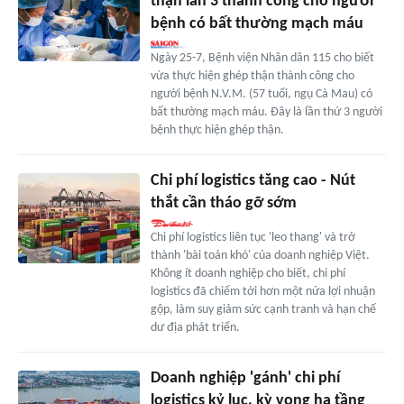
thận lần 3 thành công cho người
bệnh có bất thường mạch máu
Ngày 25-7, Bệnh viện Nhân dân 115 cho biết
vừa thực hiện ghép thận thành công cho
người bệnh N.V.M. (57 tuổi, ngụ Cà Mau) có
bất thường mạch máu. Đây là lần thứ 3 người
bệnh thực hiện ghép thận.
Chi phí logistics tăng cao - Nút
thắt cần tháo gỡ sớm
Chi phí logistics liên tục 'leo thang' và trở
thành 'bài toán khó' của doanh nghiệp Việt.
Không ít doanh nghiệp cho biết, chi phí
logistics đã chiếm tới hơn một nửa lợi nhuận
gộp, làm suy giảm sức cạnh tranh và hạn chế
dư địa phát triển.
Doanh nghiệp 'gánh' chi phí
logistics kỷ lục, kỳ vọng hạ tầng