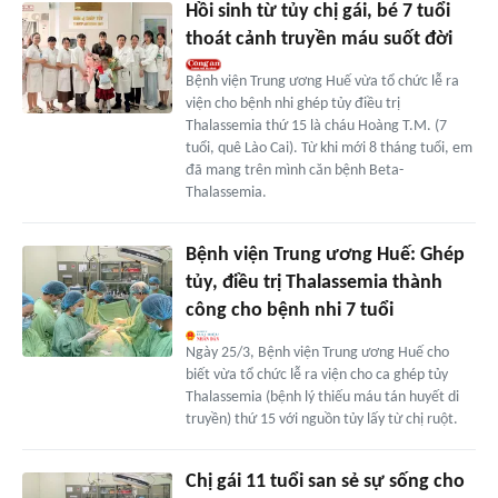
Hồi sinh từ tủy chị gái, bé 7 tuổi
thoát cảnh truyền máu suốt đời
Bệnh viện Trung ương Huế vừa tổ chức lễ ra
viện cho bệnh nhi ghép tủy điều trị
Thalassemia thứ 15 là cháu Hoàng T.M. (7
tuổi, quê Lào Cai). Từ khi mới 8 tháng tuổi, em
đã mang trên mình căn bệnh Beta-
Thalassemia.
Bệnh viện Trung ương Huế: Ghép
tủy, điều trị Thalassemia thành
công cho bệnh nhi 7 tuổi
Ngày 25/3, Bệnh viện Trung ương Huế cho
biết vừa tổ chức lễ ra viện cho ca ghép tủy
Thalassemia (bệnh lý thiếu máu tán huyết di
truyền) thứ 15 với nguồn tủy lấy từ chị ruột.
Chị gái 11 tuổi san sẻ sự sống cho