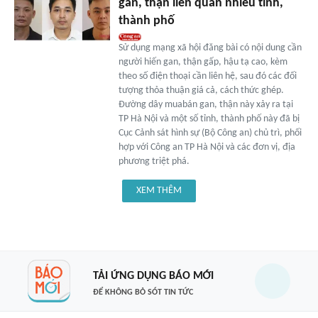
gan, thận liên quan nhiều tỉnh,
thành phố
Sử dụng mạng xã hội đăng bài có nội dung cần
người hiến gan, thận gấp, hậu tạ cao, kèm
theo số điện thoại cần liên hệ, sau đó các đối
tượng thỏa thuận giá cả, cách thức ghép.
Đường dây muabán gan, thận này xảy ra tại
TP Hà Nội và một số tỉnh, thành phố này đã bị
Cục Cảnh sát hình sự (Bộ Công an) chủ trì, phối
hợp với Công an TP Hà Nội và các đơn vị, địa
phương triệt phá.
XEM THÊM
TẢI ỨNG DỤNG BÁO MỚI
ĐỂ KHÔNG BỎ SÓT TIN TỨC