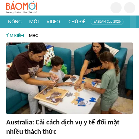
NÓNG
MỚI
VIDEO
CHỦ ĐỀ
#ASEAN Cup 2026
#Trí tuệ nhân tạo
#Mỹ - Iran
#Khám phá Việt Nam
TÌM KIẾM
MHC
#Khám phá thế giới
Australia: Cải cách dịch vụ y tế đối mặt
nhiều thách thức