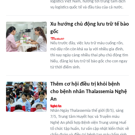
logistics Việt Nam, hướng tới trung tâm dịch
vụ logistics quốc tế và đầu tàu của cả nước.
Xu hướng chủ động lưu trữ tế bào
gốc
Nếu trước đây, việc lưu trữ máu cuống rốn,
mô dây rốn còn khá xa lạ với nhiều gia đình,
thì nay ngày càng nhiều thai phụ chủ động tìm
hiểu, đăng ký lưu trữ tế bào gốc cho con ngay
từ thời điểm sinh.
Thêm cơ hội điều trị khỏi bệnh
cho bệnh nhân Thalassemia Nghệ
An
Nhân Ngày Thalassemia thế giới (8/5), sáng
7/5, Trung tâm Huyết học và Truyền máu
Nghệ An phối hợp Bệnh viện Trung ương Huế
tổ chức tập huấn, tư vấn cập nhật kiến thức về
chẩn đoán và điều trị bệnh tan máu bẩm sinh