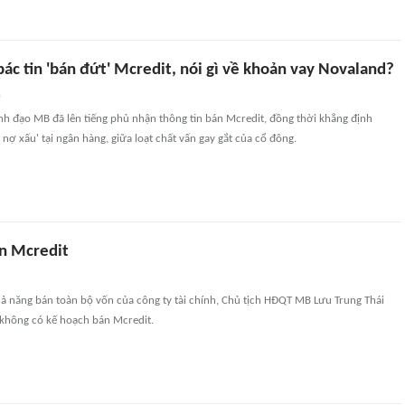
ác tin 'bán đứt' Mcredit, nói gì về khoản vay Novaland?
n
nh đạo MB đã lên tiếng phủ nhận thông tin bán Mcredit, đồng thời khẳng định
nợ xấu' tại ngân hàng, giữa loạt chất vấn gay gắt của cổ đông.
n Mcredit
khả năng bán toàn bộ vốn của công ty tài chính, Chủ tịch HĐQT MB Lưu Trung Thái
 không có kế hoạch bán Mcredit.