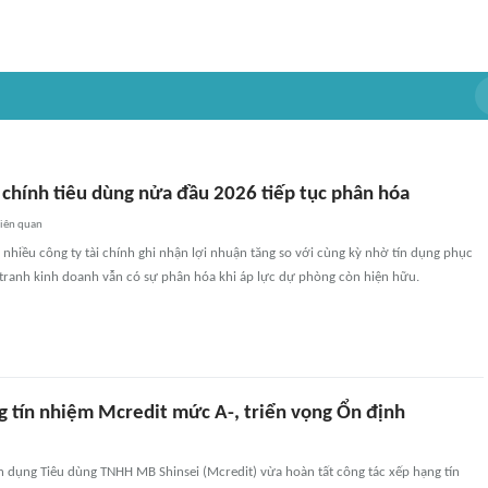
 chính tiêu dùng nửa đầu 2026 tiếp tục phân hóa
iên quan
hiều công ty tài chính ghi nhận lợi nhuận tăng so với cùng kỳ nhờ tín dụng phục
 tranh kinh doanh vẫn có sự phân hóa khi áp lực dự phòng còn hiện hữu.
 tín nhiệm Mcredit mức A-, triển vọng Ổn định
ín dụng Tiêu dùng TNHH MB Shinsei (Mcredit) vừa hoàn tất công tác xếp hạng tín