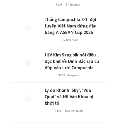
9 giờ
2
liên quan
Thắng Campuchia 3-1, đội
tuyển Việt Nam đứng đầu
bảng A ASEAN Cup 2026
77
liên quan
HLV Kim Sang-sik nói điều
đặc biệt về Đình Bắc sau cú
đúp vào lưới Campuchia
3538
liên quan
Lý do Khánh 'Sky', 'Vua
Quạt' và Hồ Văn Khoa bị
khởi tố
7 giờ
103
liên quan