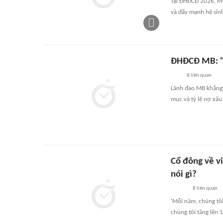
Tại ĐHĐCĐ 2026, MB
và đẩy mạnh hệ sinh
ĐHĐCĐ MB: 'T
8
liên quan
Lãnh đạo MB khẳng 
mục và tỷ lệ nợ xấu
Cổ đông về vi
nói gì?
8
liên quan
'Mỗi năm, chúng tôi
chúng tôi tăng lên 