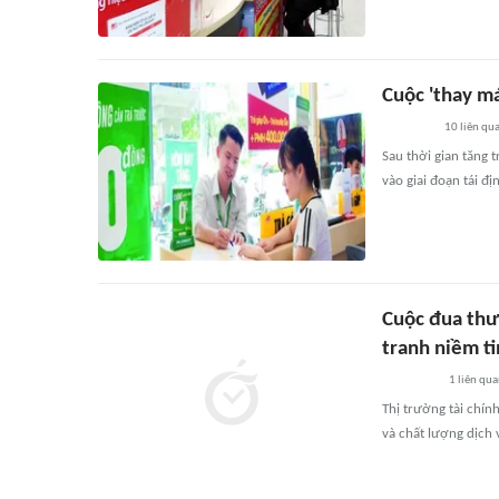
Cuộc 'thay má
10
liên qu
Sau thời gian tăng 
vào giai đoạn tái đị
Cuộc đua thư
tranh niềm ti
1
liên qu
Thị trường tài chín
và chất lượng dịch 