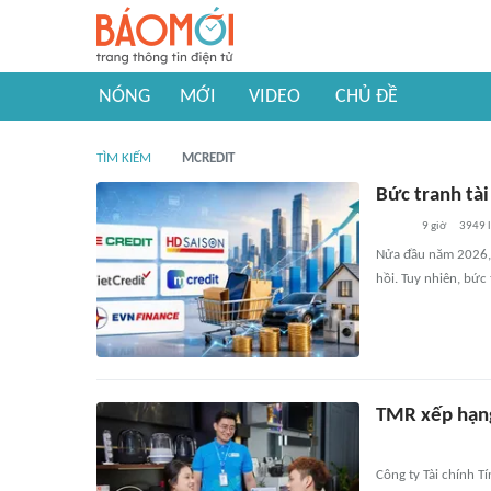
NÓNG
MỚI
VIDEO
CHỦ ĐỀ
TÌM KIẾM
MCREDIT
Bức tranh tài
9 giờ
3949
l
Nửa đầu năm 2026, n
hồi. Tuy nhiên, bức
TMR xếp hạng
Công ty Tài chính T