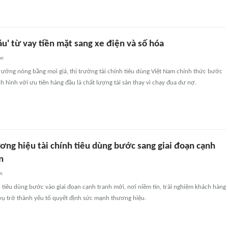
u' từ vay tiền mặt sang xe điện và số hóa
an
trưởng nóng bằng mọi giá, thị trường tài chính tiêu dùng Việt Nam chính thức bước
nh hình với ưu tiên hàng đầu là chất lượng tài sản thay vì chạy đua dư nợ.
ơng hiệu tài chính tiêu dùng bước sang giai đoạn cạnh
n
an
h tiêu dùng bước vào giai đoạn cạnh tranh mới, nơi niềm tin, trải nghiệm khách hàng
vụ trở thành yếu tố quyết định sức mạnh thương hiệu.