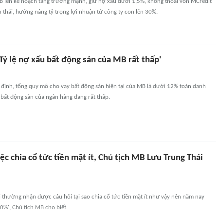
 lên kế hoạch tăng trưởng mạnh, giữ nợ xấu dưới 1,5%, không thoái vốn MCredit
 thái, hướng nâng tỷ trọng lợi nhuận từ công ty con lên 30%.
ỷ lệ nợ xấu bất động sản của MB rất thấp'
định, tổng quy mô cho vay bất động sản hiện tại của MB là dưới 12% toàn danh
 bất động sản của ngân hàng đang rất thấp.
ệc chia cổ tức tiền mặt ít, Chủ tịch MB Lưu Trung Thái
 thường nhận được câu hỏi tại sao chia cổ tức tiền mặt ít như vậy nên năm nay
10%', Chủ tịch MB cho biết.