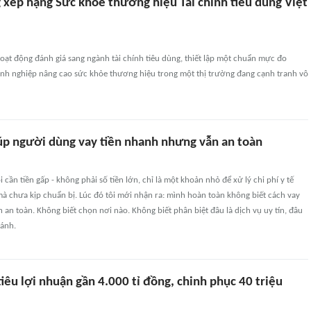
 xếp hạng Sức khỏe thương hiệu Tài chính tiêu dùng Việt
ạt động đánh giá sang ngành tài chính tiêu dùng, thiết lập một chuẩn mực đo
nh nghiệp nâng cao sức khỏe thương hiệu trong một thị trường đang cạnh tranh vô
iúp người dùng vay tiền nhanh nhưng vẫn an toàn
 cần tiền gấp - không phải số tiền lớn, chỉ là một khoản nhỏ để xử lý chi phí y tế
mà chưa kịp chuẩn bị. Lúc đó tôi mới nhận ra: mình hoàn toàn không biết cách vay
 an toàn. Không biết chọn nơi nào. Không biết phân biệt đâu là dịch vụ uy tín, đâu
ránh.
êu lợi nhuận gần 4.000 tỉ đồng, chinh phục 40 triệu