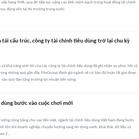
 xếp hạng TMR, qua đó tiếp tục nâng cao tính minh bạch trong hoạt động tài chính
huy động vốn tại thị trường trong nước.
tái cấu trúc, công ty tài chính tiêu dùng trở lại chu kỳ
 và khả năng sinh lời của các công ty tài chính tiêu dùng đã ghi nhận sự phục hồi rõ
trong những quý gần đây. FiinGroup đánh giá ngành về cơ bản đã hoàn tất giai đoạn
c vào quỹ đạo tăng trưởng lợi nhuận bền vững.
êu dùng bước vào cuộc chơi mới
trưởng nóng bằng cho vay tiền mặt, ngành tài chính tiêu dùng Việt Nam đang bước
ình lớn khi doanh nghiệp chuyển hướng sang tín dụng xanh, khai thác dữ liệu và
en Z...