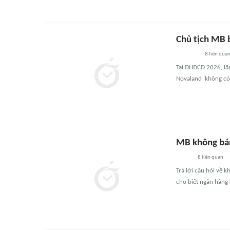
Chủ tịch MB b
8
liên qua
Tại ĐHĐCĐ 2026, lã
Novaland 'không có 
MB không bá
8
liên quan
Trả lời câu hỏi về 
cho biết ngân hàng