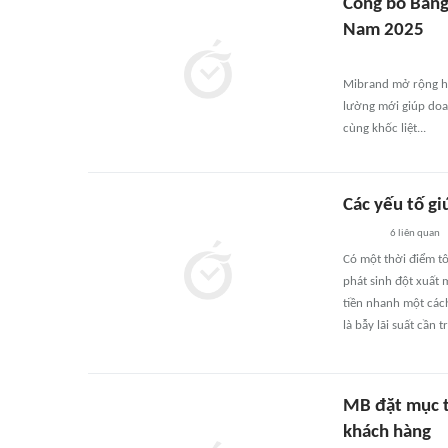
Công bố Bảng
Nam 2025
Mibrand mở rộng ho
lường mới giúp doa
cùng khốc liệt...
Các yếu tố g
6
liên quan
Có một thời điểm tôi
phát sinh đột xuất 
tiền nhanh một cách
là bẫy lãi suất cần t
MB đặt mục ti
khách hàng