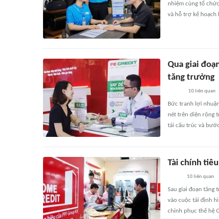
nhiệm cùng tổ chức
và hỗ trợ kế hoạch 
Qua giai đoạn 
tăng trưởng
10
liên quan
Bức tranh lợi nhuận
nét trên diện rộng 
tái cấu trúc và bướ
Tài chính ti
10
liên quan
Sau giai đoạn tăng 
vào cuộc tái định h
chinh phục thế hệ G