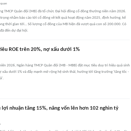
 quan
ng TMCP Quân đội (MB) đã tổ chức Đại hội đồng cổ đông thường niên năm 2026.
n trọng nhằm báo cáo tới cổ đông về kết quả hoạt động năm 2025, định hướng, kế
ong thời gian tới... Số lượng cổ đông của MB hiện đã vượt quá con số 200.000. Có
đã đến dự đại hội.
iêu ROE trên 20%, nợ xấu dưới 1%
iên 2026, Ngân hàng TMCP Quân đội (MB - MBB) đặt mục tiêu duy trì hiệu quả sinh
nợ xấu dưới 1% và đẩy mạnh mở rộng hệ sinh thái, hướng tới tăng trưởng 'tăng tốc -
ả'.
 lợi nhuận tăng 15%, nâng vốn lên hơn 102 nghìn tỷ
n