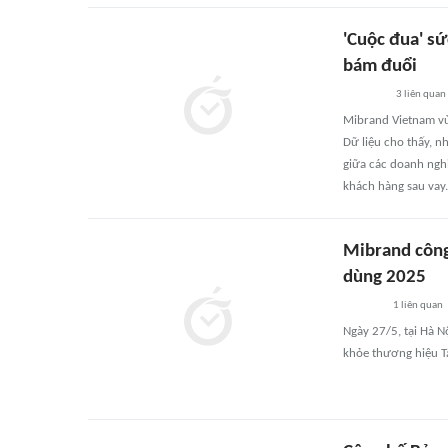
'Cuộc đua' sứ
bám đuổi
3
liên quan
Mibrand Vietnam vừ
Dữ liệu cho thấy, 
giữa các doanh nghi
khách hàng sau vay.
Mibrand công
dùng 2025
1
liên quan
Ngày 27/5, tại Hà 
khỏe thương hiệu T