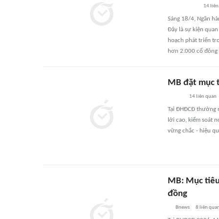
14
liên
Sáng 18/4, Ngân hà
Đây là sự kiện qua
hoạch phát triển tr
hơn 2.000 cổ đông 
MB đặt mục t
14
liên quan
Tại ĐHĐCĐ thường n
lời cao, kiểm soát 
vững chắc - hiệu qu
MB: Mục tiêu
đồng
Bnews
8
liên qua